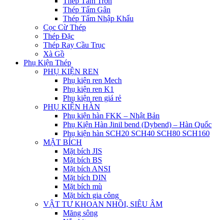
Thép Tấm Trơn
Thép Tấm Gân
Thép Tấm Nhập Khẩu
Cọc Cừ Thép
Thép Đặc
Thép Ray Cầu Trục
Xà Gồ
Phụ Kiện Thép
PHỤ KIỆN REN
Phụ kiện ren Mech
Phụ kiện ren K1
Phụ kiện ren giá rẻ
PHỤ KIỆN HÀN
Phụ kiện hàn FKK – Nhật Bản
Phụ Kiện Hàn Jinil bend (Dybend) – Hàn Quốc
Phụ kiện hàn SCH20 SCH40 SCH80 SCH160
MẶT BÍCH
Mặt bích JIS
Mặt bích BS
Mặt bích ANSI
Mặt bích DIN
Mặt bích mù
Mặt bích gia công
VẬT TƯ KHOAN NHỒI, SIÊU ÂM
Măng sông