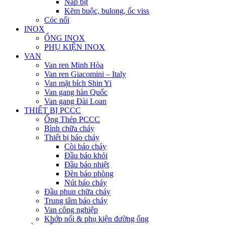
Nắp bịt
Kẽm buộc, bulong, ốc viss
Cóc nối
INOX
ỐNG INOX
PHỤ KIỆN INOX
VAN
Van ren Minh Hòa
Van ren Giacomini – Italy
Van mặt bích Shin Yi
Van gang hàn Quốc
Van gang Đài Loan
THIẾT BỊ PCCC
Ống Thép PCCC
Bình chữa cháy
Thiết bị báo cháy
Còi báo cháy
Đầu báo khói
Đầu báo nhiệt
Đèn báo phòng
Nút báo cháy
Đầu phun chữa cháy
Trung tâm báo cháy
Van công nghiệp
Khớp nối & phụ kiện đường ống