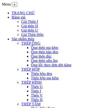
Menu
x
TRANG CHỦ
Bảng giá
Giá Thép I
Giá thép H
Giá thép U
Giá Thép Hộp
Sản phẩm thép
THÉP ỐNG
Ống thép mạ kẽm
Ống thép hàn đen
Ống thép đúc
Ống thép siêu âm
Ống lốc theo đơn đặt hàng
THÉP HỘP
Thép hộp đen
Thép hộp mạ kẽm
THÉP HÌNH
Thép U
Thép I
Thép V
Thép H
THÉP TẤM