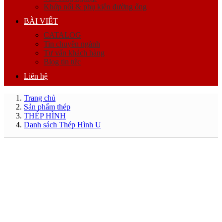
Khớp nối & phụ kiện đường ống
BÀI VIẾT
CATALOG
Tin chuyên ngành
Tư vấn khách hàng
Blog tin tức
Liên hệ
Trang chủ
Sản phẩm thép
THÉP HÌNH
Danh sách Thép Hình U