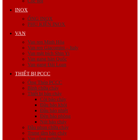
Cóc nối
INOX
ỐNG INOX
PHỤ KIỆN INOX
VAN
Van ren Minh Hòa
Van ren Giacomini – Italy
Van mặt bích Shin Yi
Van gang hàn Quốc
Van gang Đài Loan
THIẾT BỊ PCCC
Ống Thép PCCC
Bình chữa cháy
Thiết bị báo cháy
Còi báo cháy
Đầu báo khói
Đầu báo nhiệt
Đèn báo phòng
Nút báo cháy
Đầu phun chữa cháy
Trung tâm báo cháy
Van công nghiệp