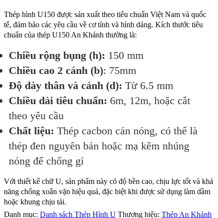
Thép hình U150 được sản xuất theo tiêu chuẩn Việt Nam và quốc
tế, đảm bảo các yêu cầu về cơ tính và hình dáng. Kích thước tiêu
chuẩn của thép U150 An Khánh thường là:
Chiều rộng bụng (h):
150 mm
Chiều cao 2 cánh (b)
: 75mm
Độ dày thân và cánh (d):
Từ 6.5 mm
Chiều dài tiêu chuẩn:
6m, 12m, hoặc cắt
theo yêu cầu
Chất liệu:
Thép cacbon cán nóng, có thể là
thép đen nguyên bản hoặc mạ kẽm nhúng
nóng để chống gỉ
Với thiết kế chữ U, sản phẩm này có độ bền cao, chịu lực tốt và khả
năng chống xoắn vặn hiệu quả, đặc biệt khi được sử dụng làm dầm
hoặc khung chịu tải.
Danh mục:
Danh sách Thép Hình U
Thương hiệu:
Thép An Khánh