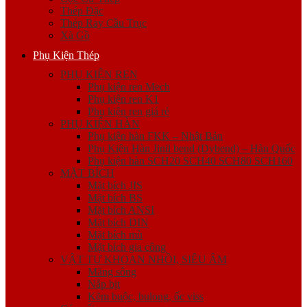
Thép Đặc
Thép Ray Cầu Trục
Xà Gồ
Phụ Kiện Thép
PHỤ KIỆN REN
Phụ kiện ren Mech
Phụ kiện ren K1
Phụ kiện ren giá rẻ
PHỤ KIỆN HÀN
Phụ kiện hàn FKK – Nhật Bản
Phụ Kiện Hàn Jinil bend (Dybend) – Hàn Quốc
Phụ kiện hàn SCH20 SCH40 SCH80 SCH160
MẶT BÍCH
Mặt bích JIS
Mặt bích BS
Mặt bích ANSI
Mặt bích DIN
Mặt bích mù
Mặt bích gia công
VẬT TƯ KHOAN NHỒI, SIÊU ÂM
Măng sông
Nắp bịt
Kẽm buộc, bulong, ốc viss