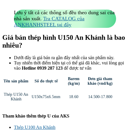
Lưu ý tất cả các thông số đều theo dung sai của
nhà sản xuất.
Tra CATALOG của
ANKHANHSTEEL tại đây
Giá bán thép hình U150 An Khánh là bao
nhiêu?
Dưới đây là giá bán ra gần đây nhất của sản phẩm này.
Tuy nhiên thời điểm hiện tại có thể giá đã khác, vui lòng gọi
vào
Hotline 0939 287 123
để được tư vấn
Barem
Đơn giá tham
Tên sản phẩm
Số đo thực tế
(kg/m)
khảo (vnd/kg)
Thép U150 An
U150x75x6.5mm
18.60
14.500-17.800
Khánh
Tham khảo thêm thép U của AKS
Thép U100 An Khánh