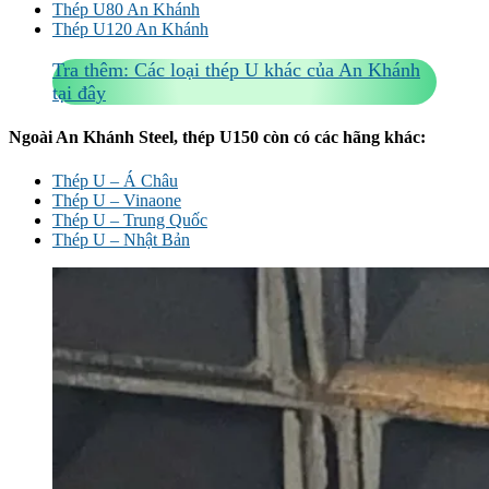
Thép U80 An Khánh
Thép U120 An Khánh
Tra thêm: Các loại thép U khác của An Khánh
tại đây
Ngoài An Khánh Steel, thép U150 còn có các hãng khác:
Thép U – Á Châu
Thép U – Vinaone
Thép U – Trung Quốc
Thép U – Nhật Bản