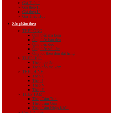
Giá Thép I
Giá thép H
Giá thép U
Giá Thép Hộp
Sản phẩm thép
THÉP ỐNG
Ống thép mạ kẽm
Ống thép hàn đen
Ống thép đúc
Ống thép siêu âm
Ống lốc theo đơn đặt hàng
THÉP HỘP
Thép hộp đen
Thép hộp mạ kẽm
THÉP HÌNH
Thép U
Thép I
Thép V
Thép H
THÉP TẤM
Thép Tấm Trơn
Thép Tấm Gân
Thép Tấm Nhập Khẩu
Cọc Cừ Thép