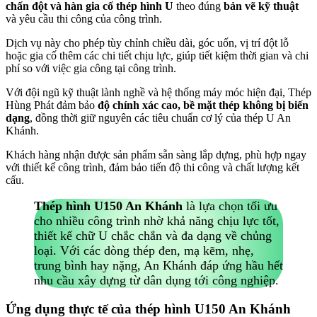
chấn đột và hàn gia cố thép hình U
theo đúng
bản vẽ kỹ thuật
và yêu cầu thi công của công trình.
Dịch vụ này cho phép tùy chỉnh chiều dài, góc uốn, vị trí đột lỗ
hoặc gia cố thêm các chi tiết chịu lực, giúp tiết kiệm thời gian và chi
phí so với việc gia công tại công trình.
Với đội ngũ kỹ thuật lành nghề và hệ thống máy móc hiện đại, Thép
Hùng Phát đảm bảo
độ chính xác cao, bề mặt thép không bị biến
dạng
, đồng thời giữ nguyên các tiêu chuẩn cơ lý của thép U An
Khánh.
Khách hàng nhận được sản phẩm sẵn sàng lắp dựng, phù hợp ngay
với thiết kế công trình, đảm bảo tiến độ thi công và chất lượng kết
cấu.
Thép hình U150 An Khánh
là lựa chọn tối ưu
cho nhiều công trình nhờ khả năng chịu lực tốt,
thiết kế chữ U chắc chắn và đa dạng về chủng
loại. Với các dòng thép đen, mạ kẽm, nhẹ,
trung bình hay nặng, An Khánh đáp ứng hầu hết
nhu cầu xây dựng từ dân dụng tới công nghiệp.
Ứng dụng thực tế của thép hình U150 An Khánh