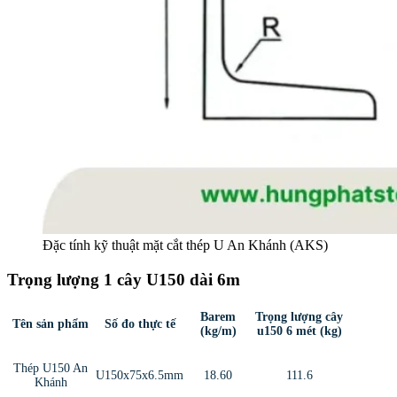
Đặc tính kỹ thuật mặt cắt thép U An Khánh (AKS)
Trọng lượng 1 cây U150 dài 6m
Barem
Trọng lượng cây
Tên sản phẩm
Số đo thực tế
(kg/m)
u150 6 mét (kg)
Thép U150 An
U150x75x6.5mm
18.60
111.6
Khánh