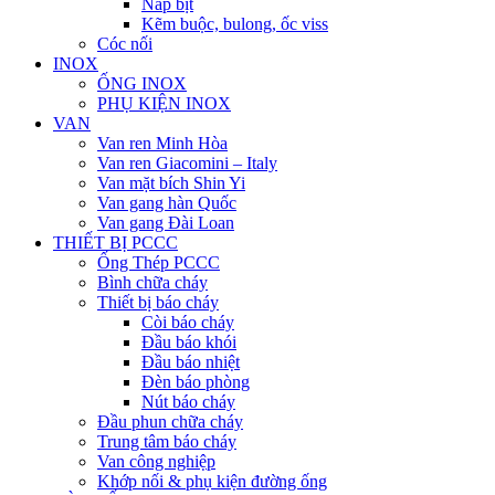
Nắp bịt
Kẽm buộc, bulong, ốc viss
Cóc nối
INOX
ỐNG INOX
PHỤ KIỆN INOX
VAN
Van ren Minh Hòa
Van ren Giacomini – Italy
Van mặt bích Shin Yi
Van gang hàn Quốc
Van gang Đài Loan
THIẾT BỊ PCCC
Ống Thép PCCC
Bình chữa cháy
Thiết bị báo cháy
Còi báo cháy
Đầu báo khói
Đầu báo nhiệt
Đèn báo phòng
Nút báo cháy
Đầu phun chữa cháy
Trung tâm báo cháy
Van công nghiệp
Khớp nối & phụ kiện đường ống