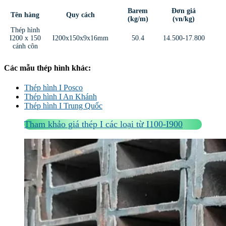
Barem
Đơn giá
Tên hàng
Quy cách
(kg/m)
(vn/kg)
Thép hình
I200 x 150
I200x150x9x16mm
50.4
14.500-17.800
cánh côn
Các mẫu thép hình khác:
Thép hình I Posco
Thép hình I An Khánh
Thép hình I Trung Quốc
Tham khảo giá thép I các loại từ I100-I900