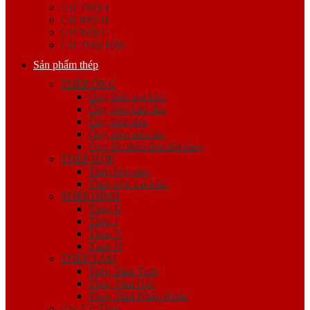
Giá Thép I
Giá thép H
Giá thép U
Giá Thép Hộp
Sản phẩm thép
THÉP ỐNG
Ống thép mạ kẽm
Ống thép hàn đen
Ống thép đúc
Ống thép siêu âm
Ống lốc theo đơn đặt hàng
THÉP HỘP
Thép hộp đen
Thép hộp mạ kẽm
THÉP HÌNH
Thép U
Thép I
Thép V
Thép H
THÉP TẤM
Thép Tấm Trơn
Thép Tấm Gân
Thép Tấm Nhập Khẩu
Cọc Cừ Thép