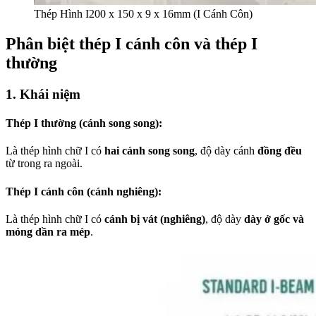
Thép Hình I200 x 150 x 9 x 16mm (I Cánh Côn)
Phân biệt thép I cánh côn và thép I
thường
1. Khái niệm
Thép I thường (cánh song song):
Là thép hình chữ I có
hai cánh song song
, độ dày cánh
đồng đều
từ trong ra ngoài.
Thép I cánh côn (cánh nghiêng):
Là thép hình chữ I có
cánh bị vát (nghiêng)
, độ dày
dày ở gốc và
mỏng dần ra mép
.