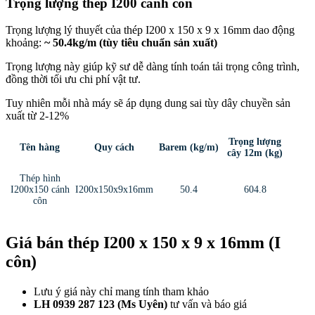
Trọng lượng thép I200 cánh côn
Trọng lượng lý thuyết của thép I200 x 150 x 9 x 16mm dao động
khoảng:
~ 50.4kg/m (tùy tiêu chuẩn sản xuất)
Trọng lượng này giúp kỹ sư dễ dàng tính toán tải trọng công trình,
đồng thời tối ưu chi phí vật tư.
Tuy nhiên mỗi nhà máy sẽ áp dụng dung sai tùy dây chuyền sản
xuất từ 2-12%
Trọng lượng
Tên hàng
Quy cách
Barem (kg/m)
cây 12m (kg)
Thép hình
I200x150 cánh
I200x150x9x16mm
50.4
604.8
côn
Giá bán thép I200 x 150 x 9 x 16mm (I
côn)
Lưu ý giá này chỉ mang tính tham khảo
LH 0939 287 123 (Ms Uyên)
tư vấn và báo giá