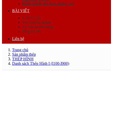
Khớp nối & phụ kiện đường ống
BÀI VIẾT
CATALOG
Tin chuyên ngành
Tư vấn khách hàng
Blog tin tức
Liên hệ
Trang chủ
Sản phẩm thép
THÉP HÌNH
Danh sách Thép Hình I (I100-I900)