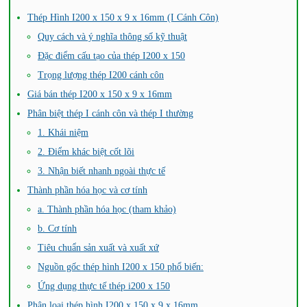
Thép Hình I200 x 150 x 9 x 16mm (I Cánh Côn)
Quy cách và ý nghĩa thông số kỹ thuật
Đặc điểm cấu tạo của thép I200 x 150
Trọng lượng thép I200 cánh côn
Giá bán thép I200 x 150 x 9 x 16mm
Phân biệt thép I cánh côn và thép I thường
1. Khái niệm
2. Điểm khác biệt cốt lõi
3. Nhận biết nhanh ngoài thực tế
Thành phần hóa học và cơ tính
a. Thành phần hóa học (tham khảo)
b. Cơ tính
Tiêu chuẩn sản xuất và xuất xứ
Nguồn gốc thép hình I200 x 150 phổ biến:
Ứng dụng thực tế thép i200 x 150
Phân loại thép hình I200 x 150 x 9 x 16mm