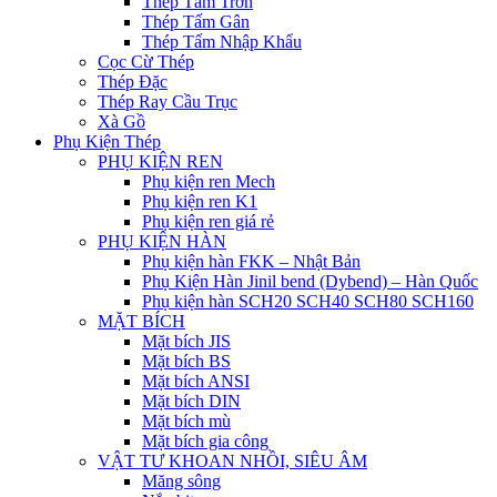
Thép Tấm Trơn
Thép Tấm Gân
Thép Tấm Nhập Khẩu
Cọc Cừ Thép
Thép Đặc
Thép Ray Cầu Trục
Xà Gồ
Phụ Kiện Thép
PHỤ KIỆN REN
Phụ kiện ren Mech
Phụ kiện ren K1
Phụ kiện ren giá rẻ
PHỤ KIỆN HÀN
Phụ kiện hàn FKK – Nhật Bản
Phụ Kiện Hàn Jinil bend (Dybend) – Hàn Quốc
Phụ kiện hàn SCH20 SCH40 SCH80 SCH160
MẶT BÍCH
Mặt bích JIS
Mặt bích BS
Mặt bích ANSI
Mặt bích DIN
Mặt bích mù
Mặt bích gia công
VẬT TƯ KHOAN NHỒI, SIÊU ÂM
Măng sông