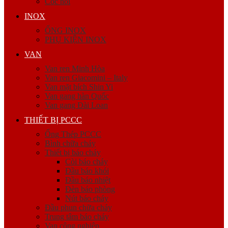
Cóc nối
INOX
ỐNG INOX
PHỤ KIỆN INOX
VAN
Van ren Minh Hòa
Van ren Giacomini – Italy
Van mặt bích Shin Yi
Van gang hàn Quốc
Van gang Đài Loan
THIẾT BỊ PCCC
Ống Thép PCCC
Bình chữa cháy
Thiết bị báo cháy
Còi báo cháy
Đầu báo khói
Đầu báo nhiệt
Đèn báo phòng
Nút báo cháy
Đầu phun chữa cháy
Trung tâm báo cháy
Van công nghiệp