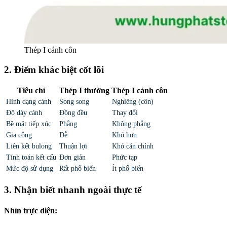
Thép I cánh côn
2. Điểm khác biệt cốt lõi
Tiêu chí
Thép I thường
Thép I cánh côn
Hình dạng cánh
Song song
Nghiêng (côn)
Độ dày cánh
Đồng đều
Thay đổi
Bề mặt tiếp xúc
Phẳng
Không phẳng
Gia công
Dễ
Khó hơn
Liên kết bulong
Thuận lợi
Khó căn chỉnh
Tính toán kết cấu
Đơn giản
Phức tạp
Mức độ sử dụng
Rất phổ biến
Ít phổ biến
3. Nhận biết nhanh ngoài thực tế
Nhìn trực diện: