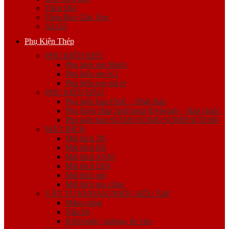
Thép Đặc
Thép Ray Cầu Trục
Xà Gồ
Phụ Kiện Thép
PHỤ KIỆN REN
Phụ kiện ren Mech
Phụ kiện ren K1
Phụ kiện ren giá rẻ
PHỤ KIỆN HÀN
Phụ kiện hàn FKK – Nhật Bản
Phụ Kiện Hàn Jinil bend (Dybend) – Hàn Quốc
Phụ kiện hàn SCH20 SCH40 SCH80 SCH160
MẶT BÍCH
Mặt bích JIS
Mặt bích BS
Mặt bích ANSI
Mặt bích DIN
Mặt bích mù
Mặt bích gia công
VẬT TƯ KHOAN NHỒI, SIÊU ÂM
Măng sông
Nắp bịt
Kẽm buộc, bulong, ốc viss