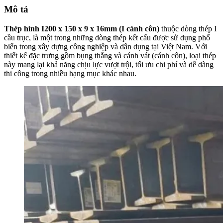
Mô tả
Thép hình I200 x 150 x 9 x 16mm (I cánh côn)
thuộc dòng thép I
cầu trục, là một trong những dòng thép kết cấu được sử dụng phổ
biến trong xây dựng công nghiệp và dân dụng tại Việt Nam. Với
thiết kế đặc trưng gồm bụng thẳng và cánh vát (cánh côn), loại thép
này mang lại khả năng chịu lực vượt trội, tối ưu chi phí và dễ dàng
thi công trong nhiều hạng mục khác nhau.