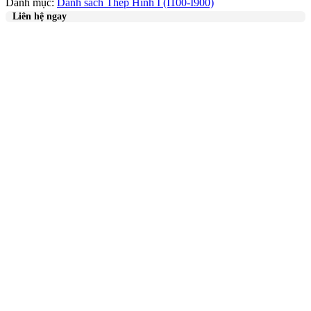
Danh mục:
Danh sách Thép Hình I (I100-I900)
Liên hệ ngay