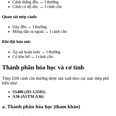
Cánh thẳng đều → I thường
Cánh có độ dốc → I cánh côn
Quan sát mép cánh:
Dày đều → I thường
Mỏng dần ra ngoài → I cánh côn
Khi đặt bản mã:
Áp sát hoàn toàn → I thường
Có khe hở → I cánh côn
Thành phần hóa học và cơ tính
Thép I200 cánh côn thường được sản xuất theo các mác thép phổ
biến như:
SS400 (JIS G3101)
A36 (ASTM A36)
a. Thành phần hóa học (tham khảo)