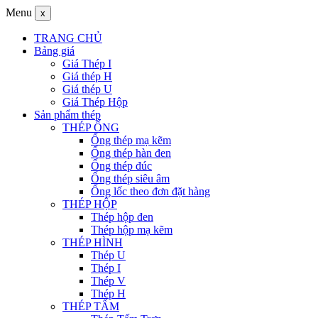
Menu
x
TRANG CHỦ
Bảng giá
Giá Thép I
Giá thép H
Giá thép U
Giá Thép Hộp
Sản phẩm thép
THÉP ỐNG
Ống thép mạ kẽm
Ống thép hàn đen
Ống thép đúc
Ống thép siêu âm
Ống lốc theo đơn đặt hàng
THÉP HỘP
Thép hộp đen
Thép hộp mạ kẽm
THÉP HÌNH
Thép U
Thép I
Thép V
Thép H
THÉP TẤM