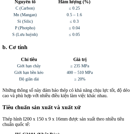
Nguyên tố
Hàm lượng (%)
C (Carbon)
≤ 0.25
Mn (Mangan)
0.5 – 1.6
Si (Silic)
≤ 0.3
P (Photpho)
≤ 0.04
S (Lưu huỳnh)
≤ 0.05
b. Cơ tính
Chỉ tiêu
Giá trị
Giới hạn chảy
≥ 235 MPa
Giới hạn bền kéo
400 – 510 MPa
Độ giãn dài
≥ 20%
Những thông số này đảm bảo thép có khả năng chịu lực tốt, độ dẻo
cao và phù hợp với nhiều điều kiện làm việc khác nhau.
Tiêu chuẩn sản xuất và xuất xứ
Thép hình I200 x 150 x 9 x 16mm được sản xuất theo nhiều tiêu
chuẩn quốc tế: