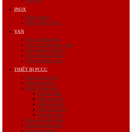
Cóc nối
INOX
ỐNG INOX
PHỤ KIỆN INOX
VAN
Van ren Minh Hòa
Van ren Giacomini – Italy
Van mặt bích Shin Yi
Van gang hàn Quốc
Van gang Đài Loan
THIẾT BỊ PCCC
Ống Thép PCCC
Bình chữa cháy
Thiết bị báo cháy
Còi báo cháy
Đầu báo khói
Đầu báo nhiệt
Đèn báo phòng
Nút báo cháy
Đầu phun chữa cháy
Trung tâm báo cháy
Van công nghiệp