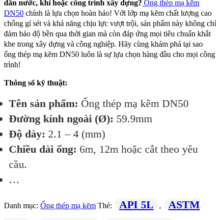
dẫn nước, khí hoặc công trình xây dựng?
Ống thép mạ kẽm
DN50
chính là lựa chọn hoàn hảo! Với lớp mạ kẽm chất lượng cao
chống gỉ sét và khả năng chịu lực vượt trội, sản phẩm này không chỉ
đảm bảo độ bền qua thời gian mà còn đáp ứng mọi tiêu chuẩn khắt
khe trong xây dựng và công nghiệp. Hãy cùng khám phá tại sao
ống thép mạ kẽm DN50 luôn là sự lựa chọn hàng đầu cho mọi công
trình!
Thông số kỹ thuật:
Tên sản phẩm:
Ống thép mạ kẽm DN50
Đường kính ngoài (Ø):
59.9mm
Độ dày:
2.1 – 4 (mm)
Chiều dài ống:
6m, 12m hoặc cắt theo yêu
cầu.
…
API 5L
ASTM
Danh mục:
Ống thép mạ kẽm
Thẻ:
,