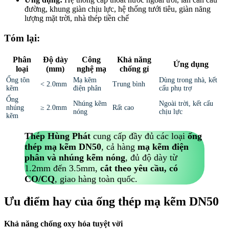
đường, khung giàn chịu lực, hệ thống tưới tiêu, giàn năng
lượng mặt trời, nhà thép tiền chế
Tóm lại:
Phân
Độ dày
Công
Khả năng
Ứng dụng
loại
(mm)
nghệ mạ
chống gỉ
Ống tôn
Mạ kẽm
Dùng trong nhà, kết
< 2.0mm
Trung bình
kẽm
điện phân
cấu phụ trợ
Ống
Nhúng kẽm
Ngoài trời, kết cấu
nhúng
≥ 2.0mm
Rất cao
nóng
chịu lực
kẽm
Thép Hùng Phát
cung cấp đầy đủ các loại
ống
thép mạ kẽm DN50
, cả hàng
mạ kẽm điện
phân và nhúng kẽm nóng
, đủ độ dày từ
1.2mm đến 3.5mm,
cắt theo yêu cầu, có
CO/CQ
, giao hàng toàn quốc.
Ưu điểm hay của ống thép mạ kẽm DN50
Khả năng chống oxy hóa tuyệt vời