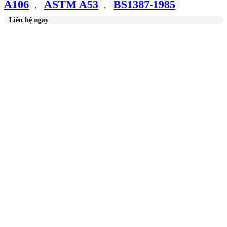
A106
ASTM A53
BS1387-1985
,
,
Liên hệ ngay