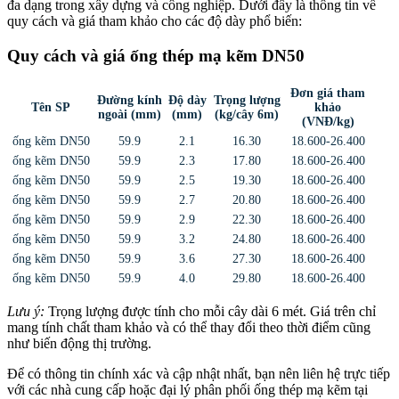
đa dạng trong xây dựng và công nghiệp. Dưới đây là thông tin về
quy cách và giá tham khảo cho các độ dày phổ biến:
Quy cách và giá ống thép mạ kẽm DN50
Đơn giá tham
Đường kính
Độ dày
Trọng lượng
Tên SP
khảo
ngoài (mm)
(mm)
(kg/cây 6m)
(VNĐ/kg)
ống kẽm DN50
59.9
2.1
16.30
18.600-26.400
ống kẽm DN50
59.9
2.3
17.80
18.600-26.400
ống kẽm DN50
59.9
2.5
19.30
18.600-26.400
ống kẽm DN50
59.9
2.7
20.80
18.600-26.400
ống kẽm DN50
59.9
2.9
22.30
18.600-26.400
ống kẽm DN50
59.9
3.2
24.80
18.600-26.400
ống kẽm DN50
59.9
3.6
27.30
18.600-26.400
ống kẽm DN50
59.9
4.0
29.80
18.600-26.400
Lưu ý:
Trọng lượng được tính cho mỗi cây dài 6 mét. Giá trên chỉ
mang tính chất tham khảo và có thể thay đổi theo thời điểm cũng
như biến động thị trường.
Để có thông tin chính xác và cập nhật nhất, bạn nên liên hệ trực tiếp
với các nhà cung cấp hoặc đại lý phân phối ống thép mạ kẽm tại