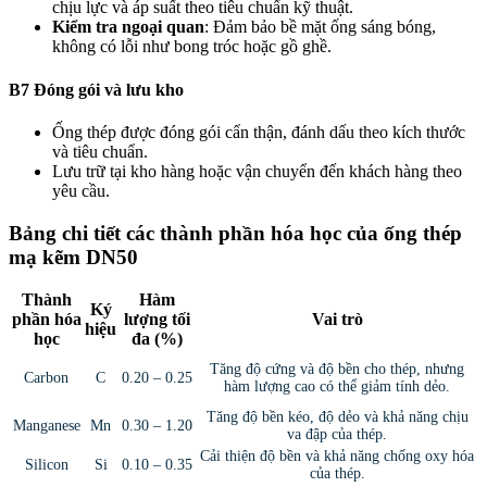
chịu lực và áp suất theo tiêu chuẩn kỹ thuật.
Kiểm tra ngoại quan
: Đảm bảo bề mặt ống sáng bóng,
không có lỗi như bong tróc hoặc gồ ghề.
B7 Đóng gói và lưu kho
Ống thép được đóng gói cẩn thận, đánh dấu theo kích thước
và tiêu chuẩn.
Lưu trữ tại kho hàng hoặc vận chuyển đến khách hàng theo
yêu cầu.
Bảng chi tiết các thành phần hóa học của ống thép
mạ kẽm DN50
Thành
Hàm
Ký
phần hóa
lượng tối
Vai trò
hiệu
học
đa (%)
Tăng độ cứng và độ bền cho thép, nhưng
Carbon
C
0.20 – 0.25
hàm lượng cao có thể giảm tính dẻo.
Tăng độ bền kéo, độ dẻo và khả năng chịu
Manganese
Mn
0.30 – 1.20
va đập của thép.
Cải thiện độ bền và khả năng chống oxy hóa
Silicon
Si
0.10 – 0.35
của thép.