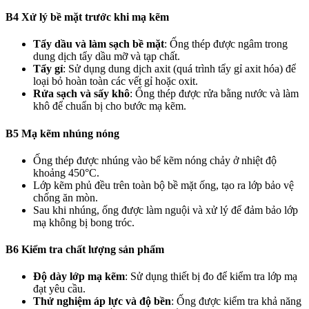
B4 Xử lý bề mặt trước khi mạ kẽm
Tẩy dầu và làm sạch bề mặt
: Ống thép được ngâm trong
dung dịch tẩy dầu mỡ và tạp chất.
Tẩy gỉ
: Sử dụng dung dịch axit (quá trình tẩy gỉ axit hóa) để
loại bỏ hoàn toàn các vết gỉ hoặc oxit.
Rửa sạch và sấy khô
: Ống thép được rửa bằng nước và làm
khô để chuẩn bị cho bước mạ kẽm.
B5 Mạ kẽm nhúng nóng
Ống thép được nhúng vào bể kẽm nóng chảy ở nhiệt độ
khoảng 450°C.
Lớp kẽm phủ đều trên toàn bộ bề mặt ống, tạo ra lớp bảo vệ
chống ăn mòn.
Sau khi nhúng, ống được làm nguội và xử lý để đảm bảo lớp
mạ không bị bong tróc.
B6 Kiểm tra chất lượng sản phẩm
Độ dày lớp mạ kẽm
: Sử dụng thiết bị đo để kiểm tra lớp mạ
đạt yêu cầu.
Thử nghiệm áp lực và độ bền
: Ống được kiểm tra khả năng