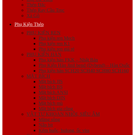
Thép Đặc
Thép Ray Cầu Trục
Xà Gồ
Phụ Kiện Thép
PHỤ KIỆN REN
Phụ kiện ren Mech
Phụ kiện ren K1
Phụ kiện ren giá rẻ
PHỤ KIỆN HÀN
Phụ kiện hàn FKK – Nhật Bản
Phụ Kiện Hàn Jinil bend (Dybend) – Hàn Quốc
Phụ kiện hàn SCH20 SCH40 SCH80 SCH160
MẶT BÍCH
Mặt bích JIS
Mặt bích BS
Mặt bích ANSI
Mặt bích DIN
Mặt bích mù
Mặt bích gia công
VẬT TƯ KHOAN NHỒI, SIÊU ÂM
Măng sông
Nắp bịt
Kẽm buộc, bulong, ốc viss