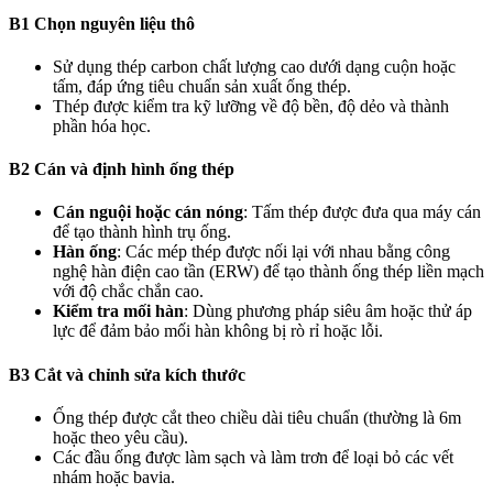
B1 Chọn nguyên liệu thô
Sử dụng thép carbon chất lượng cao dưới dạng cuộn hoặc
tấm, đáp ứng tiêu chuẩn sản xuất ống thép.
Thép được kiểm tra kỹ lưỡng về độ bền, độ dẻo và thành
phần hóa học.
B2 Cán và định hình ống thép
Cán nguội hoặc cán nóng
: Tấm thép được đưa qua máy cán
để tạo thành hình trụ ống.
Hàn ống
: Các mép thép được nối lại với nhau bằng công
nghệ hàn điện cao tần (ERW) để tạo thành ống thép liền mạch
với độ chắc chắn cao.
Kiểm tra mối hàn
: Dùng phương pháp siêu âm hoặc thử áp
lực để đảm bảo mối hàn không bị rò rỉ hoặc lỗi.
B3 Cắt và chỉnh sửa kích thước
Ống thép được cắt theo chiều dài tiêu chuẩn (thường là 6m
hoặc theo yêu cầu).
Các đầu ống được làm sạch và làm trơn để loại bỏ các vết
nhám hoặc bavia.