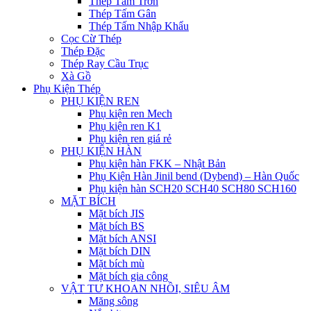
Thép Tấm Trơn
Thép Tấm Gân
Thép Tấm Nhập Khẩu
Cọc Cừ Thép
Thép Đặc
Thép Ray Cầu Trục
Xà Gồ
Phụ Kiện Thép
PHỤ KIỆN REN
Phụ kiện ren Mech
Phụ kiện ren K1
Phụ kiện ren giá rẻ
PHỤ KIỆN HÀN
Phụ kiện hàn FKK – Nhật Bản
Phụ Kiện Hàn Jinil bend (Dybend) – Hàn Quốc
Phụ kiện hàn SCH20 SCH40 SCH80 SCH160
MẶT BÍCH
Mặt bích JIS
Mặt bích BS
Mặt bích ANSI
Mặt bích DIN
Mặt bích mù
Mặt bích gia công
VẬT TƯ KHOAN NHỒI, SIÊU ÂM
Măng sông