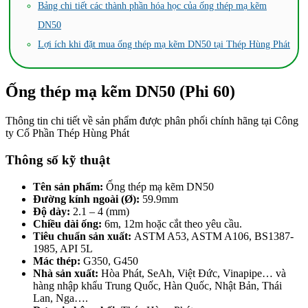
Bảng chi tiết các thành phần hóa học của ống thép mạ kẽm
DN50
Lợi ích khi đặt mua ống thép mạ kẽm DN50 tại Thép Hùng Phát
Ống thép mạ kẽm DN50 (Phi 60)
Thông tin chi tiết về sản phẩm được phân phối chính hãng tại Công
ty Cổ Phần Thép Hùng Phát
Thông số kỹ thuật
Tên sản phẩm:
Ống thép mạ kẽm DN50
Đường kính ngoài (Ø):
59.9mm
Độ dày:
2.1 – 4 (mm)
Chiều dài ống:
6m, 12m hoặc cắt theo yêu cầu.
Tiêu chuẩn sản xuất:
ASTM A53, ASTM A106, BS1387-
1985, API 5L
Mác thép:
G350, G450
Nhà sản xuất:
Hòa Phát, SeAh, Việt Đức, Vinapipe… và
hàng nhập khẩu Trung Quốc, Hàn Quốc, Nhật Bản, Thái
Lan, Nga….