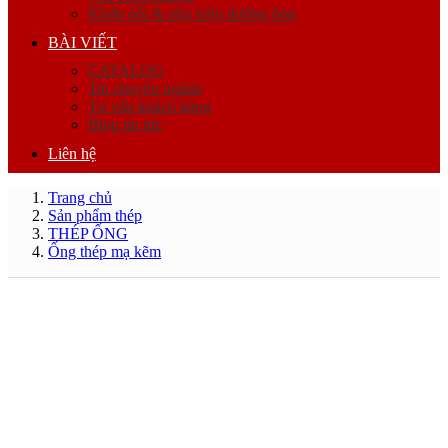
Khớp nối & phụ kiện đường ống
BÀI VIẾT
CATALOG
Tin chuyên ngành
Tư vấn khách hàng
Blog tin tức
Liên hệ
Trang chủ
Sản phẩm thép
THÉP ỐNG
Ống thép mạ kẽm