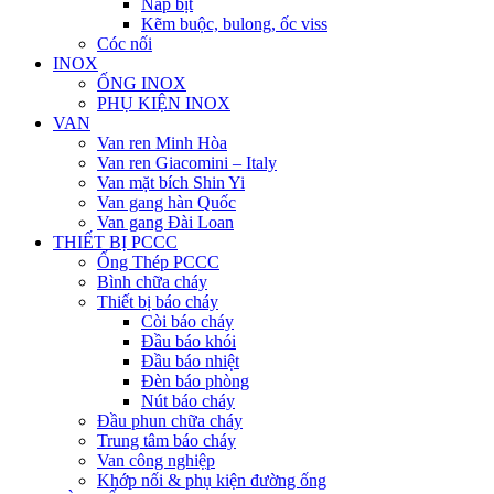
Nắp bịt
Kẽm buộc, bulong, ốc viss
Cóc nối
INOX
ỐNG INOX
PHỤ KIỆN INOX
VAN
Van ren Minh Hòa
Van ren Giacomini – Italy
Van mặt bích Shin Yi
Van gang hàn Quốc
Van gang Đài Loan
THIẾT BỊ PCCC
Ống Thép PCCC
Bình chữa cháy
Thiết bị báo cháy
Còi báo cháy
Đầu báo khói
Đầu báo nhiệt
Đèn báo phòng
Nút báo cháy
Đầu phun chữa cháy
Trung tâm báo cháy
Van công nghiệp
Khớp nối & phụ kiện đường ống