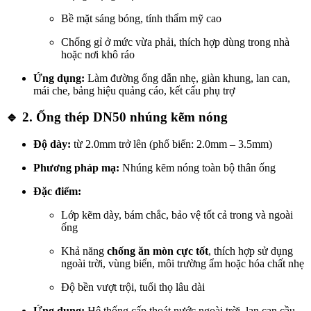
Bề mặt sáng bóng, tính thẩm mỹ cao
Chống gỉ ở mức vừa phải, thích hợp dùng trong nhà
hoặc nơi khô ráo
Ứng dụng:
Làm đường ống dẫn nhẹ, giàn khung, lan can,
mái che, bảng hiệu quảng cáo, kết cấu phụ trợ
🔹 2. Ống thép DN50 nhúng kẽm nóng
Độ dày:
từ 2.0mm trở lên (phổ biến: 2.0mm – 3.5mm)
Phương pháp mạ:
Nhúng kẽm nóng toàn bộ thân ống
Đặc điểm:
Lớp kẽm dày, bám chắc, bảo vệ tốt cả trong và ngoài
ống
Khả năng
chống ăn mòn cực tốt
, thích hợp sử dụng
ngoài trời, vùng biển, môi trường ẩm hoặc hóa chất nhẹ
Độ bền vượt trội, tuổi thọ lâu dài
Ứng dụng:
Hệ thống cấp thoát nước ngoài trời, lan can cầu