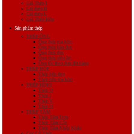
Giá Thép I
Giá thép H
Giá thép U
Giá Thép Hộp
Sản phẩm thép
THÉP ỐNG
Ống thép mạ kẽm
Ống thép hàn đen
Ống thép đúc
Ống thép siêu âm
Ống lốc theo đơn đặt hàng
THÉP HỘP
Thép hộp đen
Thép hộp mạ kẽm
THÉP HÌNH
Thép U
Thép I
Thép V
Thép H
THÉP TẤM
Thép Tấm Trơn
Thép Tấm Gân
Thép Tấm Nhập Khẩu
Cọc Cừ Thép