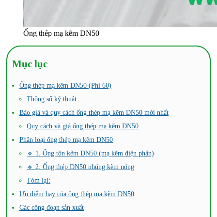
Ống thép mạ kẽm DN50
Mục lục
Ống thép mạ kẽm DN50 (Phi 60)
Thông số kỹ thuật
Báo giá và quy cách ống thép mạ kẽm DN50 mới nhất
Quy cách và giá ống thép mạ kẽm DN50
Phân loại ống thép mạ kẽm DN50
🔹 1. Ống tôn kẽm DN50 (mạ kẽm điện phân)
🔹 2. Ống thép DN50 nhúng kẽm nóng
Tóm lại:
Ưu điểm hay của ống thép mạ kẽm DN50
Các công đoạn sản xuất