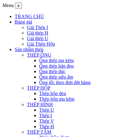
Menu
x
TRANG CHỦ
Bảng giá
Giá Thép I
Giá thép H
Giá thép U
Giá Thép Hộp
Sản phẩm thép
THÉP ỐNG
Ống thép mạ kẽm
Ống thép hàn đen
Ống thép đúc
Ống thép siêu âm
Ống lốc theo đơn đặt hàng
THÉP HỘP
Thép hộp đen
Thép hộp mạ kẽm
THÉP HÌNH
Thép U
Thép I
Thép V
Thép H
THÉP TẤM