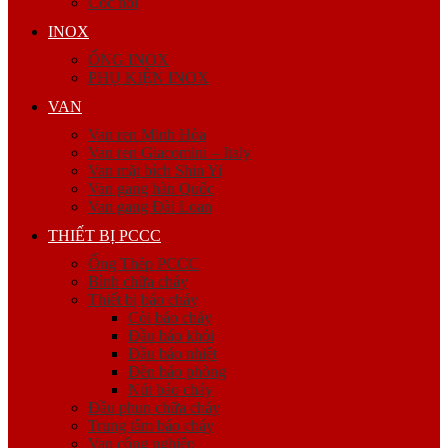
Cóc nối
INOX
ỐNG INOX
PHỤ KIỆN INOX
VAN
Van ren Minh Hòa
Van ren Giacomini – Italy
Van mặt bích Shin Yi
Van gang hàn Quốc
Van gang Đài Loan
THIẾT BỊ PCCC
Ống Thép PCCC
Bình chữa cháy
Thiết bị báo cháy
Còi báo cháy
Đầu báo khói
Đầu báo nhiệt
Đèn báo phòng
Nút báo cháy
Đầu phun chữa cháy
Trung tâm báo cháy
Van công nghiệp