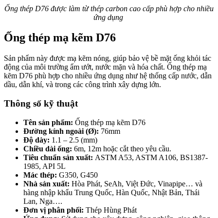
Ống thép D76 được làm từ thép carbon cao cấp phù hợp cho nhiều
ứng dụng
Ống thép mạ kẽm D76
Sản phẩm này được mạ kẽm nóng, giúp bảo vệ bề mặt ống khỏi tác
động của môi trường ẩm ướt, nước mặn và hóa chất. Ống thép mạ
kẽm D76 phù hợp cho nhiều ứng dụng như hệ thống cấp nước, dẫn
dầu, dẫn khí, và trong các công trình xây dựng lớn.
Thông số kỹ thuật
Tên sản phẩm:
Ống thép mạ kẽm D76
Đường kính ngoài (Ø):
76mm
Độ dày:
1.1 – 2.5 (mm)
Chiều dài ống:
6m, 12m hoặc cắt theo yêu cầu.
Tiêu chuẩn sản xuất:
ASTM A53, ASTM A106, BS1387-
1985, API 5L
Mác thép:
G350, G450
Nhà sản xuất:
Hòa Phát, SeAh, Việt Đức, Vinapipe… và
hàng nhập khẩu Trung Quốc, Hàn Quốc, Nhật Bản, Thái
Lan, Nga….
Đơn vị phân phối:
Thép Hùng Phát