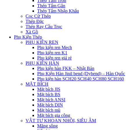
Thép Tấm Trơn
Thép Tấm Gân
Thép Tấm Nhập Khẩu
Cọc Cừ Thép
Thép Đặc
Thép Ray Cầu Trục
Xà Gồ
Phụ Kiện Thép
PHỤ KIỆN REN
Phụ kiện ren Mech
Phụ kiện ren K1
Phụ kiện ren giá rẻ
PHỤ KIỆN HÀN
Phụ kiện hàn FKK – Nhật Bản
Phụ Kiện Hàn Jinil bend (Dybend) – Hàn Quốc
Phụ kiện hàn SCH20 SCH40 SCH80 SCH160
MẶT BÍCH
Mặt bích JIS
Mặt bích BS
Mặt bích ANSI
Mặt bích DIN
Mặt bích mù
Mặt bích gia công
VẬT TƯ KHOAN NHỒI, SIÊU ÂM
Măng sông