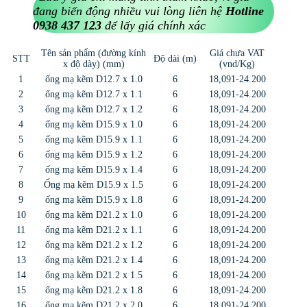
đang biến động nhiều vui lòng liên hệ
Hotline
0938 437 123
để lấy giá chính xác
Tên sản phẩm (đường kính
Giá chưa VAT
STT
Độ dài (m)
x độ dày) (mm)
(vnd/Kg)
1
ống mạ kẽm D12.7 x 1.0
6
18,091-24.200
2
ống mạ kẽm D12.7 x 1.1
6
18,091-24.200
3
ống mạ kẽm D12.7 x 1.2
6
18,091-24.200
4
ống mạ kẽm D15.9 x 1.0
6
18,091-24.200
5
ống mạ kẽm D15.9 x 1.1
6
18,091-24.200
6
ống mạ kẽm D15.9 x 1.2
6
18,091-24.200
7
ống mạ kẽm D15.9 x 1.4
6
18,091-24.200
8
Ống mạ kẽm D15.9 x 1.5
6
18,091-24.200
9
ống mạ kẽm D15.9 x 1.8
6
18,091-24.200
10
ống mạ kẽm D21.2 x 1.0
6
18,091-24.200
11
ống mạ kẽm D21.2 x 1.1
6
18,091-24.200
12
ống mạ kẽm D21.2 x 1.2
6
18,091-24.200
13
ống mạ kẽm D21.2 x 1.4
6
18,091-24.200
14
ống mạ kẽm D21.2 x 1.5
6
18,091-24.200
15
ống mạ kẽm D21.2 x 1.8
6
18,091-24.200
16
ống mạ kẽm D21.2 x 2.0
6
18,091-24.200