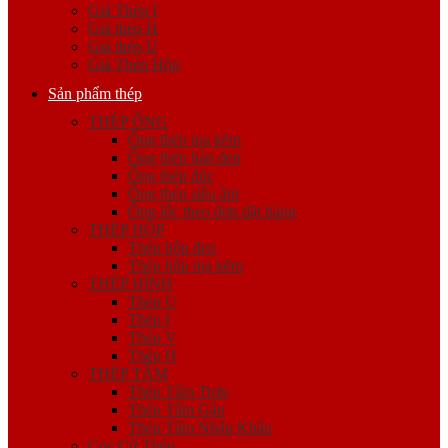
Giá Thép I
Giá thép H
Giá thép U
Giá Thép Hộp
Sản phẩm thép
THÉP ỐNG
Ống thép mạ kẽm
Ống thép hàn đen
Ống thép đúc
Ống thép siêu âm
Ống lốc theo đơn đặt hàng
THÉP HỘP
Thép hộp đen
Thép hộp mạ kẽm
THÉP HÌNH
Thép U
Thép I
Thép V
Thép H
THÉP TẤM
Thép Tấm Trơn
Thép Tấm Gân
Thép Tấm Nhập Khẩu
Cọc Cừ Thép