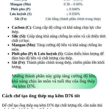
Mangan (Mn)
0.30 – 0.60%
Phốt-pho (P)
≤ 0.040%
Lưu huỳnh (S)
≤ 0.050%
Sắt (Fe)
Cân bằng (thành phần chính trong thép)
Cacbon (C)
: Cung cấp độ cứng và khả năng chịu lực cho
thép.
Silic (Si)
: Giúp tăng khả năng chống ăn mòn và cải thiện tính
chất cơ học.
Mangan (Mn)
: Tăng cường độ bền và khả năng chống ăn
mòn.
Phốt-pho (P) & Lưu huỳnh (S)
: Giảm thiểu hàm lượng để
đảm bảo độ bền và chất lượng của thép.
Sắt (Fe)
: Thành phần chính trong thép, chiếm phần lớn khối
lượng.
Những thành phần này giúp tăng cường độ bền,
khả năng chịu ăn mòn và tuổi thọ của ống thép
mạ kẽm D76.
Cách chế tạo ống thép mạ kẽm D76 tốt
Để chế tạo ống thép mạ kẽm D76 đạt chất lượng tốt, cần tuân thủ