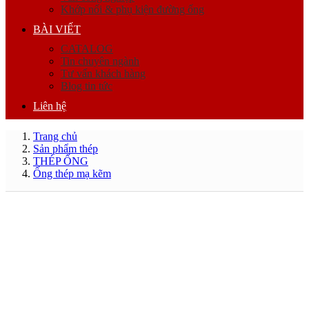
Khớp nối & phụ kiện đường ống
BÀI VIẾT
CATALOG
Tin chuyên ngành
Tư vấn khách hàng
Blog tin tức
Liên hệ
Trang chủ
Sản phẩm thép
THÉP ỐNG
Ống thép mạ kẽm