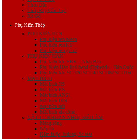
Thép Đặc
Thép Ray Cầu Trục
Xà Gồ
Phụ Kiện Thép
PHỤ KIỆN REN
Phụ kiện ren Mech
Phụ kiện ren K1
Phụ kiện ren giá rẻ
PHỤ KIỆN HÀN
Phụ kiện hàn FKK – Nhật Bản
Phụ Kiện Hàn Jinil bend (Dybend) – Hàn Quốc
Phụ kiện hàn SCH20 SCH40 SCH80 SCH160
MẶT BÍCH
Mặt bích JIS
Mặt bích BS
Mặt bích ANSI
Mặt bích DIN
Mặt bích mù
Mặt bích gia công
VẬT TƯ KHOAN NHỒI, SIÊU ÂM
Măng sông
Nắp bịt
Kẽm buộc, bulong, ốc viss