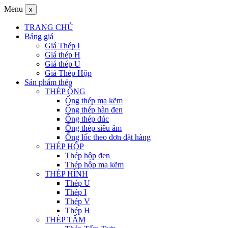
Menu
x
TRANG CHỦ
Bảng giá
Giá Thép I
Giá thép H
Giá thép U
Giá Thép Hộp
Sản phẩm thép
THÉP ỐNG
Ống thép mạ kẽm
Ống thép hàn đen
Ống thép đúc
Ống thép siêu âm
Ống lốc theo đơn đặt hàng
THÉP HỘP
Thép hộp đen
Thép hộp mạ kẽm
THÉP HÌNH
Thép U
Thép I
Thép V
Thép H
THÉP TẤM