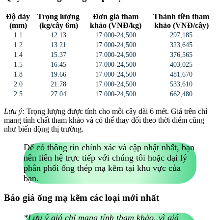
Độ dày
Trọng lượng
Đơn giá tham
Thành tiền tham
(mm)
(kg/cây 6m)
khảo (VNĐ/kg)
khảo (VNĐ/cây)
1.1
12.13
17.000-24,500
297,185
1.2
13.21
17.000-24,500
323,645
1.4
15.37
17.000-24,500
376,565
1.5
16.45
17.000-24,500
403,025
1.8
19.66
17.000-24,500
481,670
2.0
21.78
17.000-24,500
533,610
2.5
27.04
17.000-24,500
662,480
Lưu ý:
Trọng lượng được tính cho mỗi cây dài 6 mét. Giá trên chỉ
mang tính chất tham khảo và có thể thay đổi theo thời điểm cũng
như biến động thị trường.
Để có thông tin chính xác và cập nhật nhất, bạn
nên liên hệ trực tiếp với chúng tôi hoặc đại lý
phân phối ống thép mạ kẽm tại khu vực của
bạn.
Báo giá ống mạ kẽm các loại mới nhất
*Lưu ý giá chỉ mang tính tham khảo, vì giá