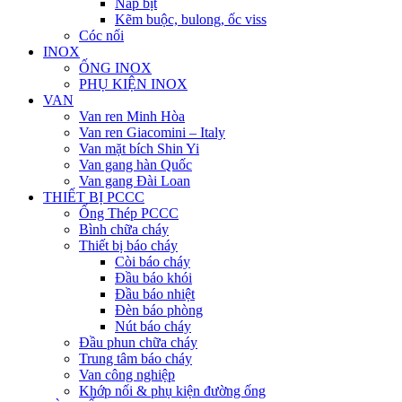
Nắp bịt
Kẽm buộc, bulong, ốc viss
Cóc nối
INOX
ỐNG INOX
PHỤ KIỆN INOX
VAN
Van ren Minh Hòa
Van ren Giacomini – Italy
Van mặt bích Shin Yi
Van gang hàn Quốc
Van gang Đài Loan
THIẾT BỊ PCCC
Ống Thép PCCC
Bình chữa cháy
Thiết bị báo cháy
Còi báo cháy
Đầu báo khói
Đầu báo nhiệt
Đèn báo phòng
Nút báo cháy
Đầu phun chữa cháy
Trung tâm báo cháy
Van công nghiệp
Khớp nối & phụ kiện đường ống