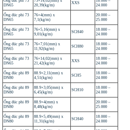
Ống đúc phi 73
73×14,02(mm) x
18.000 –
XXS
DN65
20,39(kg/m)
24.000
Ống đúc phi 73
76×4(mm) x
20.000 –
DN65
7,1(kg/m)
25.000
Ống đúc phi 73
76×5,16(mm) x
18.000 –
SCH40
DN65
9,01(kg/m)
24.000
Ống đúc phi 73
76×7,01(mm) x
18.000 –
SCH80
DN65
11,92(kg/m)
24.000
Ống đúc phi 73
76×14,02(mm) x
18.000 –
XXS
DN65
21,42(kg/m)
24.000
Ống đúc phi 89
88.9×2,11(mm) x
18.000 –
SCH5
DN80
4,51(kg/m)
24.000
Ống đúc phi 89
88.9×3,05(mm) x
18.000 –
SCH10
DN80
6,45(kg/m)
24.000
Ống đúc phi 89
88.9×4(mm) x
20.000 –
DN80
8,48(kg/m)
25.000
Ống đúc phi 89
88.9×5,49(mm) x
18.000 –
SCH40
DN80
11,31(kg/m)
24.000