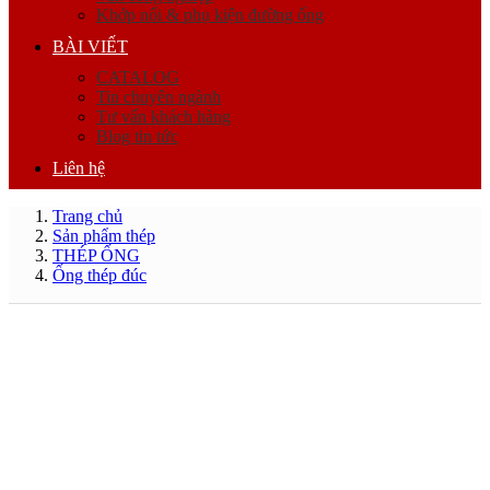
Khớp nối & phụ kiện đường ống
BÀI VIẾT
CATALOG
Tin chuyên ngành
Tư vấn khách hàng
Blog tin tức
Liên hệ
Trang chủ
Sản phẩm thép
THÉP ỐNG
Ống thép đúc