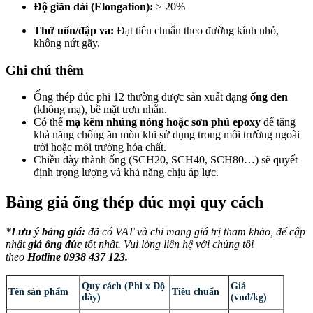
Độ giãn dài (Elongation):
≥ 20%
Thử uốn/đập va:
Đạt tiêu chuẩn theo đường kính nhỏ,
không nứt gãy.
Ghi chú thêm
Ống thép đúc phi 12 thường được sản xuất dạng
ống đen
(không mạ), bề mặt trơn nhẵn.
Có thể
mạ kẽm nhúng nóng hoặc sơn phủ epoxy
để tăng
khả năng chống ăn mòn khi sử dụng trong môi trường ngoài
trời hoặc môi trường hóa chất.
Chiều dày thành ống (SCH20, SCH40, SCH80…) sẽ quyết
định trọng lượng và khả năng chịu áp lực.
Bảng giá ống thép đúc mọi quy cách
*
Lưu ý bảng giá:
đã có VAT và chỉ mang giá trị tham khảo, để cập
nhật
giá ống đúc
tốt nhất. Vui lòng liên hệ với chúng tôi
theo
Hotline 0938 437 123.
Quy cách (Phi x Độ
Giá
Tên sản phẩm
Tiêu chuẩn
dày)
(vnđ/kg)