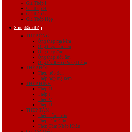
Giá Thép I
Giá thép H
Giá thép U
Giá Thép Hộp
Sản phẩm thép
THÉP ỐNG
Ống thép mạ kẽm
Ống thép hàn đen
Ống thép đúc
Ống thép siêu âm
Ống lốc theo đơn đặt hàng
THÉP HỘP
Thép hộp đen
Thép hộp mạ kẽm
THÉP HÌNH
Thép U
Thép I
Thép V
Thép H
THÉP TẤM
Thép Tấm Trơn
Thép Tấm Gân
Thép Tấm Nhập Khẩu
Cọc Cừ Thép