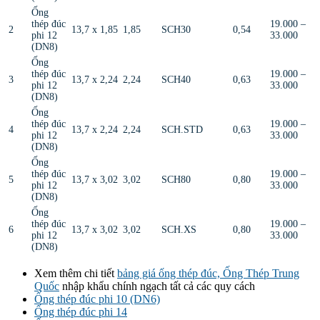
Ống
thép đúc
19.000 –
2
13,7 x 1,85
1,85
SCH30
0,54
phi 12
33.000
(DN8)
Ống
thép đúc
19.000 –
3
13,7 x 2,24
2,24
SCH40
0,63
phi 12
33.000
(DN8)
Ống
thép đúc
19.000 –
4
13,7 x 2,24
2,24
SCH.STD
0,63
phi 12
33.000
(DN8)
Ống
thép đúc
19.000 –
5
13,7 x 3,02
3,02
SCH80
0,80
phi 12
33.000
(DN8)
Ống
thép đúc
19.000 –
6
13,7 x 3,02
3,02
SCH.XS
0,80
phi 12
33.000
(DN8)
Xem thêm chi tiết
bảng giá ống thép đúc, Ống Thép Trung
Quốc
nhập khẩu chính ngạch tất cả các quy cách
Ống thép đúc phi 10 (DN6)
Ống thép đúc phi 14