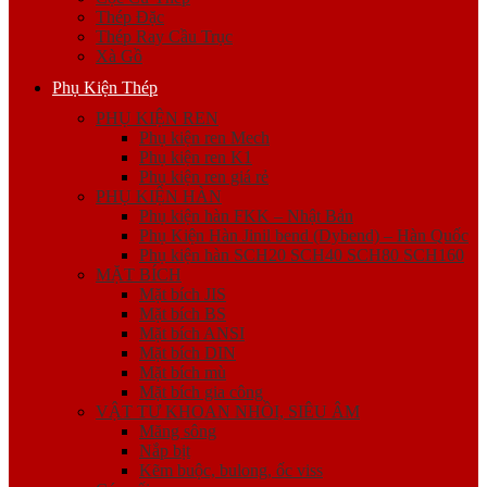
Thép Đặc
Thép Ray Cầu Trục
Xà Gồ
Phụ Kiện Thép
PHỤ KIỆN REN
Phụ kiện ren Mech
Phụ kiện ren K1
Phụ kiện ren giá rẻ
PHỤ KIỆN HÀN
Phụ kiện hàn FKK – Nhật Bản
Phụ Kiện Hàn Jinil bend (Dybend) – Hàn Quốc
Phụ kiện hàn SCH20 SCH40 SCH80 SCH160
MẶT BÍCH
Mặt bích JIS
Mặt bích BS
Mặt bích ANSI
Mặt bích DIN
Mặt bích mù
Mặt bích gia công
VẬT TƯ KHOAN NHỒI, SIÊU ÂM
Măng sông
Nắp bịt
Kẽm buộc, bulong, ốc viss