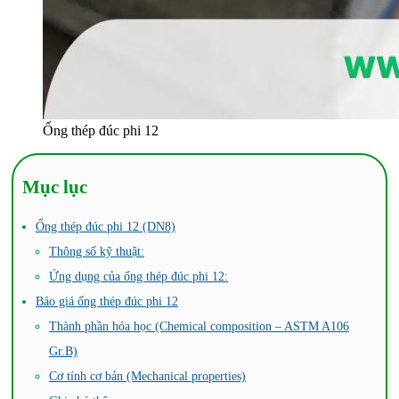
Ống thép đúc phi 12
Mục lục
Ống thép đúc phi 12 (DN8)
Thông số kỹ thuật:
Ứng dụng của ống thép đúc phi 12:
Báo giá ống thép đúc phi 12
Thành phần hóa học (Chemical composition – ASTM A106
Gr.B)
Cơ tính cơ bản (Mechanical properties)