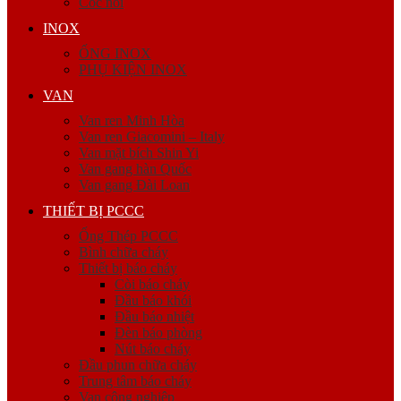
Cóc nối
INOX
ỐNG INOX
PHỤ KIỆN INOX
VAN
Van ren Minh Hòa
Van ren Giacomini – Italy
Van mặt bích Shin Yi
Van gang hàn Quốc
Van gang Đài Loan
THIẾT BỊ PCCC
Ống Thép PCCC
Bình chữa cháy
Thiết bị báo cháy
Còi báo cháy
Đầu báo khói
Đầu báo nhiệt
Đèn báo phòng
Nút báo cháy
Đầu phun chữa cháy
Trung tâm báo cháy
Van công nghiệp