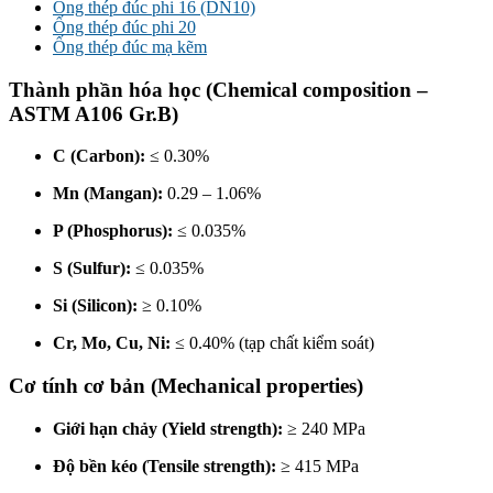
Ống thép đúc phi 16 (DN10)
Ống thép đúc phi 20
Ống thép đúc mạ kẽm
Thành phần hóa học (Chemical composition –
ASTM A106 Gr.B)
C (Carbon):
≤ 0.30%
Mn (Mangan):
0.29 – 1.06%
P (Phosphorus):
≤ 0.035%
S (Sulfur):
≤ 0.035%
Si (Silicon):
≥ 0.10%
Cr, Mo, Cu, Ni:
≤ 0.40% (tạp chất kiểm soát)
Cơ tính cơ bản (Mechanical properties)
Giới hạn chảy (Yield strength):
≥ 240 MPa
Độ bền kéo (Tensile strength):
≥ 415 MPa