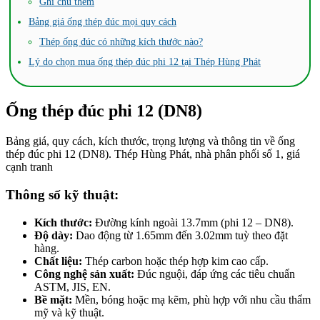
Ghi chú thêm
Bảng giá ống thép đúc mọi quy cách
Thép ống đúc có những kích thước nào?
Lý do chọn mua ống thép đúc phi 12 tại Thép Hùng Phát
Ống thép đúc phi 12 (DN8)
Bảng giá, quy cách, kích thước, trọng lượng và thông tin về ống
thép đúc phi 12 (DN8). Thép Hùng Phát, nhà phân phối số 1, giá
cạnh tranh
Thông số kỹ thuật:
Kích thước:
Đường kính ngoài 13.7mm (phi 12 – DN8).
Độ dày:
Dao động từ 1.65mm đến 3.02mm tuỳ theo đặt
hàng.
Chất liệu:
Thép carbon hoặc thép hợp kim cao cấp.
Công nghệ sản xuất:
Đúc nguội, đáp ứng các tiêu chuẩn
ASTM, JIS, EN.
Bề mặt:
Mền, bóng hoặc mạ kẽm, phù hợp với nhu cầu thẩm
mỹ và kỹ thuật.