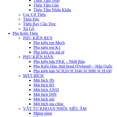
Thép Tấm Trơn
Thép Tấm Gân
Thép Tấm Nhập Khẩu
Cọc Cừ Thép
Thép Đặc
Thép Ray Cầu Trục
Xà Gồ
Phụ Kiện Thép
PHỤ KIỆN REN
Phụ kiện ren Mech
Phụ kiện ren K1
Phụ kiện ren giá rẻ
PHỤ KIỆN HÀN
Phụ kiện hàn FKK – Nhật Bản
Phụ Kiện Hàn Jinil bend (Dybend) – Hàn Quốc
Phụ kiện hàn SCH20 SCH40 SCH80 SCH160
MẶT BÍCH
Mặt bích JIS
Mặt bích BS
Mặt bích ANSI
Mặt bích DIN
Mặt bích mù
Mặt bích gia công
VẬT TƯ KHOAN NHỒI, SIÊU ÂM
Măng sông