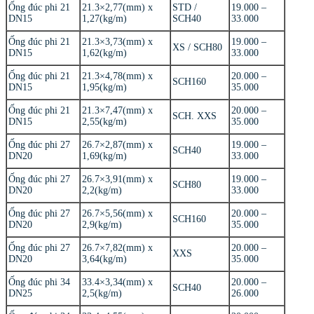
Ống đúc phi 21
21.3×2,77(mm) x
STD /
19.000 –
DN15
1,27(kg/m)
SCH40
33.000
Ống đúc phi 21
21.3×3,73(mm) x
19.000 –
XS / SCH80
DN15
1,62(kg/m)
33.000
Ống đúc phi 21
21.3×4,78(mm) x
20.000 –
SCH160
DN15
1,95(kg/m)
35.000
Ống đúc phi 21
21.3×7,47(mm) x
20.000 –
SCH. XXS
DN15
2,55(kg/m)
35.000
Ống đúc phi 27
26.7×2,87(mm) x
19.000 –
SCH40
DN20
1,69(kg/m)
33.000
Ống đúc phi 27
26.7×3,91(mm) x
19.000 –
SCH80
DN20
2,2(kg/m)
33.000
Ống đúc phi 27
26.7×5,56(mm) x
20.000 –
SCH160
DN20
2,9(kg/m)
35.000
Ống đúc phi 27
26.7×7,82(mm) x
20.000 –
XXS
DN20
3,64(kg/m)
35.000
Ống đúc phi 34
33.4×3,34(mm) x
20.000 –
SCH40
DN25
2,5(kg/m)
26.000