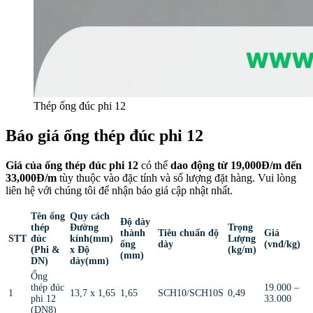
Thép ống đúc phi 12
Báo giá ống thép đúc phi 12
Giá của ống thép đúc phi 12
có thể
dao động từ 19,000Đ/m đến
33,000Đ/m
tùy thuộc vào đặc tính và số lượng đặt hàng. Vui lòng
liên hệ với chúng tôi để nhận báo giá cập nhật nhất.
Tên ống
Quy cách
Độ dày
thép
Đường
Trọng
thành
Tiêu chuẩn độ
Giá
STT
đúc
kính(mm)
Lượng
ống
dày
(vnđ/kg)
(Phi &
x Độ
(kg/m)
(mm)
DN)
dày(mm)
Ống
thép đúc
19.000 –
1
13,7 x 1,65
1,65
SCH10/SCH10S
0,49
phi 12
33.000
(DN8)