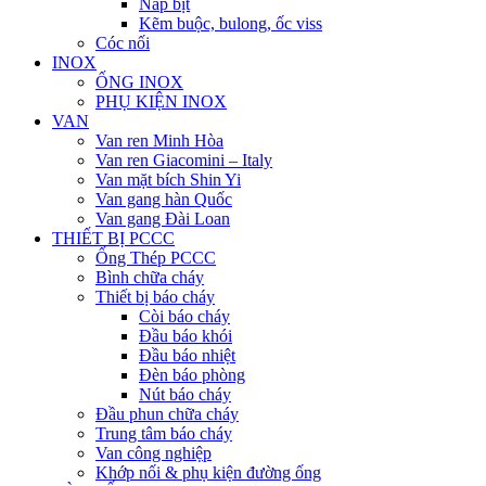
Nắp bịt
Kẽm buộc, bulong, ốc viss
Cóc nối
INOX
ỐNG INOX
PHỤ KIỆN INOX
VAN
Van ren Minh Hòa
Van ren Giacomini – Italy
Van mặt bích Shin Yi
Van gang hàn Quốc
Van gang Đài Loan
THIẾT BỊ PCCC
Ống Thép PCCC
Bình chữa cháy
Thiết bị báo cháy
Còi báo cháy
Đầu báo khói
Đầu báo nhiệt
Đèn báo phòng
Nút báo cháy
Đầu phun chữa cháy
Trung tâm báo cháy
Van công nghiệp
Khớp nối & phụ kiện đường ống