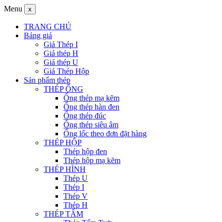
Menu
x
TRANG CHỦ
Bảng giá
Giá Thép I
Giá thép H
Giá thép U
Giá Thép Hộp
Sản phẩm thép
THÉP ỐNG
Ống thép mạ kẽm
Ống thép hàn đen
Ống thép đúc
Ống thép siêu âm
Ống lốc theo đơn đặt hàng
THÉP HỘP
Thép hộp đen
Thép hộp mạ kẽm
THÉP HÌNH
Thép U
Thép I
Thép V
Thép H
THÉP TẤM