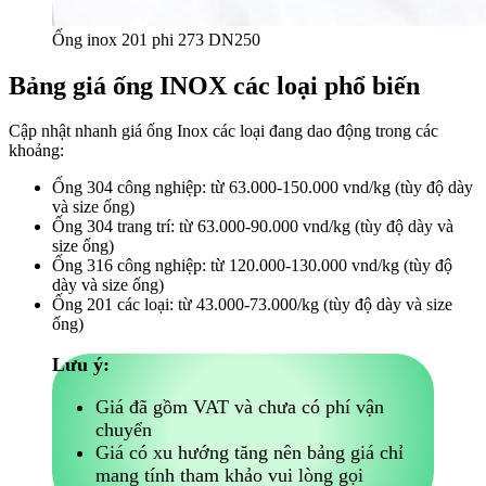
Ống inox 201 phi 273 DN250
Bảng giá ống INOX các loại phổ biến
Cập nhật nhanh giá ống Inox các loại đang dao động trong các
khoảng:
Ống 304 công nghiệp: từ 63.000-150.000 vnd/kg (tùy độ dày
và size ống)
Ống 304 trang trí: từ 63.000-90.000 vnd/kg (tùy độ dày và
size ống)
Ống 316 công nghiệp: từ 120.000-130.000 vnd/kg (tùy độ
dày và size ống)
Ống 201 các loại: từ 43.000-73.000/kg (tùy độ dày và size
ống)
Lưu ý:
Giá đã gồm VAT và chưa có phí vận
chuyển
Giá có xu hướng tăng nên bảng giá chỉ
mang tính tham khảo vui lòng gọi