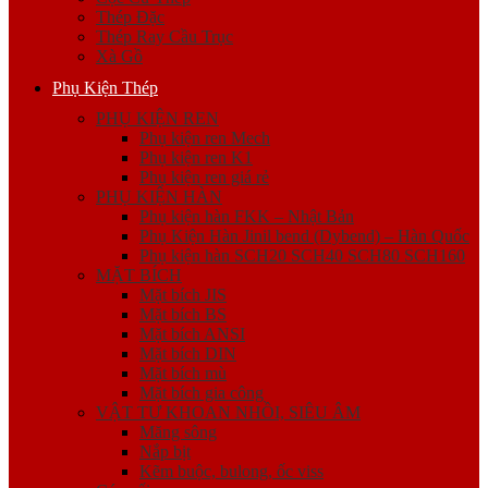
Thép Đặc
Thép Ray Cầu Trục
Xà Gồ
Phụ Kiện Thép
PHỤ KIỆN REN
Phụ kiện ren Mech
Phụ kiện ren K1
Phụ kiện ren giá rẻ
PHỤ KIỆN HÀN
Phụ kiện hàn FKK – Nhật Bản
Phụ Kiện Hàn Jinil bend (Dybend) – Hàn Quốc
Phụ kiện hàn SCH20 SCH40 SCH80 SCH160
MẶT BÍCH
Mặt bích JIS
Mặt bích BS
Mặt bích ANSI
Mặt bích DIN
Mặt bích mù
Mặt bích gia công
VẬT TƯ KHOAN NHỒI, SIÊU ÂM
Măng sông
Nắp bịt
Kẽm buộc, bulong, ốc viss