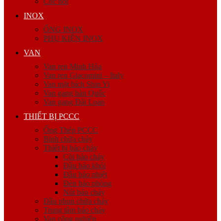
Cóc nối
INOX
ỐNG INOX
PHỤ KIỆN INOX
VAN
Van ren Minh Hòa
Van ren Giacomini – Italy
Van mặt bích Shin Yi
Van gang hàn Quốc
Van gang Đài Loan
THIẾT BỊ PCCC
Ống Thép PCCC
Bình chữa cháy
Thiết bị báo cháy
Còi báo cháy
Đầu báo khói
Đầu báo nhiệt
Đèn báo phòng
Nút báo cháy
Đầu phun chữa cháy
Trung tâm báo cháy
Van công nghiệp