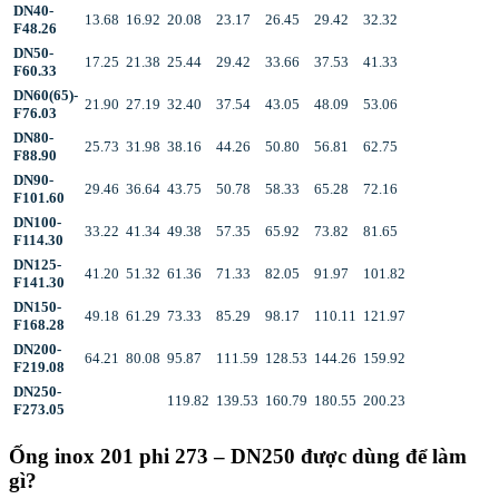
DN40-
13.68
16.92
20.08
23.17
26.45
29.42
32.32
F48.26
DN50-
17.25
21.38
25.44
29.42
33.66
37.53
41.33
F60.33
DN60(65)-
21.90
27.19
32.40
37.54
43.05
48.09
53.06
F76.03
DN80-
25.73
31.98
38.16
44.26
50.80
56.81
62.75
F88.90
DN90-
29.46
36.64
43.75
50.78
58.33
65.28
72.16
F101.60
DN100-
33.22
41.34
49.38
57.35
65.92
73.82
81.65
F114.30
DN125-
41.20
51.32
61.36
71.33
82.05
91.97
101.82
F141.30
DN150-
49.18
61.29
73.33
85.29
98.17
110.11
121.97
F168.28
DN200-
64.21
80.08
95.87
111.59
128.53
144.26
159.92
F219.08
DN250-
119.82
139.53
160.79
180.55
200.23
F273.05
Ống inox 201 phi 273 – DN250 được dùng để làm
gì?