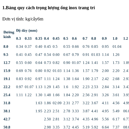
1.Bảng quy cách trọng lượng ống inox trang trí
Đơn vị tính: kg/cây6m
Độ dày (mm)
Đường
kính
0.3
0.33
0.35
0.4
0.45
0.5
0.6
0.7
0.8
0.9
1.0
1.2
8.0
0.34
0.37
0.40
0.45
0.5
0.55
0.66
0.76
0.85
0.95
01.04
9.5
0.41
0.45
0.47
0.54
0.60
0.67
0.79
0.91
01.03
1.14
1.26
12.7
0.55
0.60
0.64
0.73
0.82
0.90
01.07
1.24
1.41
1.57
1.73
1.8
15.9
0.69
0.76
0.80
0.92
01.03
1.14
1.36
1.57
1.79
2.00
2.20
2.4
19.1
0.83
0.92
0.97
1.11
1.24
1.38
1.64
1.90
2.17
2.42
2.68
2.9
22.2
0.97
01.07
1.13
1.29
1.45
1.6
1.92
2.23
2.53
2.84
3.14
3.4
25.4
1.11
1.22
1.30
1.48
1.66
1.84
2.20
2.56
2.91
3.26
3.61
3.9
31.8
1.63
1.86
02.09
2.31
2.77
3.22
3.67
4.11
4.56
4.9
38.1
1.95
2.23
2.51
2.78
3.33
3.87
4.41
4.95
5.49
06.
42.7
2.50
2.81
3.12
3.74
4.35
4.96
5.56
6.17
6.7
50.8
2.98
3.35
3.72
4.45
5.19
5.92
6.64
7.37
08.