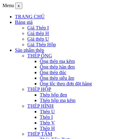
Menu
x
TRANG CHỦ
Bảng giá
Giá Thép I
Giá thép H
Giá thép U
Giá Thép Hộp
Sản phẩm thép
THÉP ỐNG
Ống thép mạ kẽm
Ống thép hàn đen
Ống thép đúc
Ống thép siêu âm
Ống lốc theo đơn đặt hàng
THÉP HỘP
Thép hộp đen
Thép hộp mạ kẽm
THÉP HÌNH
Thép U
Thép I
Thép V
Thép H
THÉP TẤM