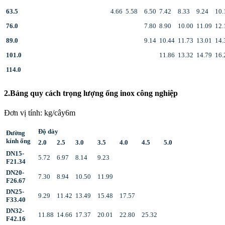
63.5
4.66
5.58
6.50
7.42
8.33
9.24
10.
76.0
7.80
8.90
10.00
11.09
12.
89.0
9.14
10.44
11.73
13.01
14.
101.0
11.86
13.32
14.79
16.
114.0
2.Bảng quy cách trọng lượng ống inox công nghiệp
Đơn vị tính: kg/cây6m
Độ dày
Đường
kính ống
2.0
2.5
3.0
3.5
4.0
4.5
5.0
DN15-
5.72
6.97
8.14
9.23
F21.34
DN20-
7.30
8.94
10.50
11.99
F26.67
DN25-
9.29
11.42
13.49
15.48
17.57
F33.40
DN32-
11.88
14.66
17.37
20.01
22.80
25.32
F42.16