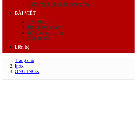
Khớp nối & phụ kiện đường ống
BÀI VIẾT
CATALOG
Tin chuyên ngành
Tư vấn khách hàng
Blog tin tức
Liên hệ
Trang chủ
Inox
ỐNG INOX