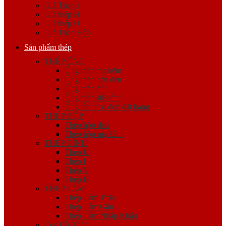
Giá Thép I
Giá thép H
Giá thép U
Giá Thép Hộp
Sản phẩm thép
THÉP ỐNG
Ống thép mạ kẽm
Ống thép hàn đen
Ống thép đúc
Ống thép siêu âm
Ống lốc theo đơn đặt hàng
THÉP HỘP
Thép hộp đen
Thép hộp mạ kẽm
THÉP HÌNH
Thép U
Thép I
Thép V
Thép H
THÉP TẤM
Thép Tấm Trơn
Thép Tấm Gân
Thép Tấm Nhập Khẩu
Cọc Cừ Thép