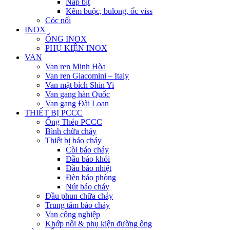
Nắp bịt
Kẽm buộc, bulong, ốc viss
Cóc nối
INOX
ỐNG INOX
PHỤ KIỆN INOX
VAN
Van ren Minh Hòa
Van ren Giacomini – Italy
Van mặt bích Shin Yi
Van gang hàn Quốc
Van gang Đài Loan
THIẾT BỊ PCCC
Ống Thép PCCC
Bình chữa cháy
Thiết bị báo cháy
Còi báo cháy
Đầu báo khói
Đầu báo nhiệt
Đèn báo phòng
Nút báo cháy
Đầu phun chữa cháy
Trung tâm báo cháy
Van công nghiệp
Khớp nối & phụ kiện đường ống