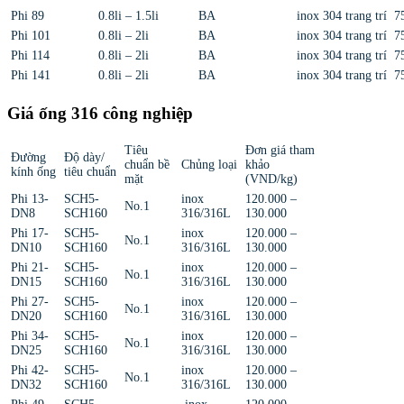
Phi 89
0.8li – 1.5li
BA
inox 304 trang trí
7
Phi 101
0.8li – 2li
BA
inox 304 trang trí
7
Phi 114
0.8li – 2li
BA
inox 304 trang trí
7
Phi 141
0.8li – 2li
BA
inox 304 trang trí
7
Giá ống 316 công nghiệp
Tiêu
Đơn giá tham
Đường
Độ dày/
chuẩn bề
Chủng loại
khảo
kính ống
tiêu chuẩn
mặt
(VND/kg)
Phi 13-
SCH5-
inox
120.000 –
No.1
DN8
SCH160
316/316L
130.000
Phi 17-
SCH5-
inox
120.000 –
No.1
DN10
SCH160
316/316L
130.000
Phi 21-
SCH5-
inox
120.000 –
No.1
DN15
SCH160
316/316L
130.000
Phi 27-
SCH5-
inox
120.000 –
No.1
DN20
SCH160
316/316L
130.000
Phi 34-
SCH5-
inox
120.000 –
No.1
DN25
SCH160
316/316L
130.000
Phi 42-
SCH5-
inox
120.000 –
No.1
DN32
SCH160
316/316L
130.000