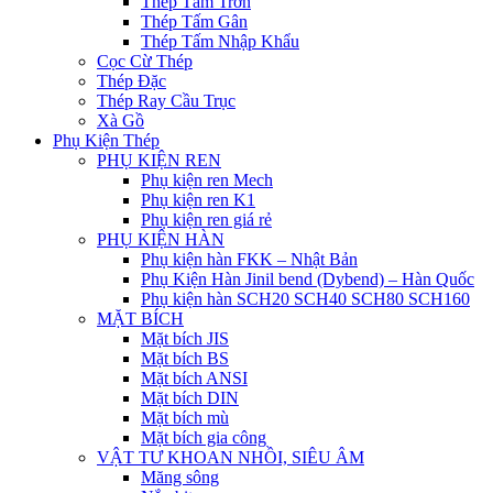
Thép Tấm Trơn
Thép Tấm Gân
Thép Tấm Nhập Khẩu
Cọc Cừ Thép
Thép Đặc
Thép Ray Cầu Trục
Xà Gồ
Phụ Kiện Thép
PHỤ KIỆN REN
Phụ kiện ren Mech
Phụ kiện ren K1
Phụ kiện ren giá rẻ
PHỤ KIỆN HÀN
Phụ kiện hàn FKK – Nhật Bản
Phụ Kiện Hàn Jinil bend (Dybend) – Hàn Quốc
Phụ kiện hàn SCH20 SCH40 SCH80 SCH160
MẶT BÍCH
Mặt bích JIS
Mặt bích BS
Mặt bích ANSI
Mặt bích DIN
Mặt bích mù
Mặt bích gia công
VẬT TƯ KHOAN NHỒI, SIÊU ÂM
Măng sông