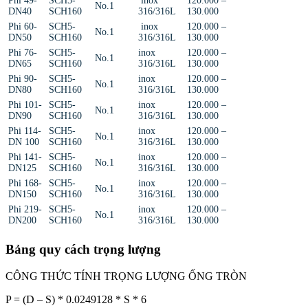
Phi 49-
SCH5-
inox
120.000 –
No.1
DN40
SCH160
316/316L
130.000
Phi 60-
SCH5-
inox
120.000 –
No.1
DN50
SCH160
316/316L
130.000
Phi 76-
SCH5-
inox
120.000 –
No.1
DN65
SCH160
316/316L
130.000
Phi 90-
SCH5-
inox
120.000 –
No.1
DN80
SCH160
316/316L
130.000
Phi 101-
SCH5-
inox
120.000 –
No.1
DN90
SCH160
316/316L
130.000
Phi 114-
SCH5-
inox
120.000 –
No.1
DN 100
SCH160
316/316L
130.000
Phi 141-
SCH5-
inox
120.000 –
No.1
DN125
SCH160
316/316L
130.000
Phi 168-
SCH5-
inox
120.000 –
No.1
DN150
SCH160
316/316L
130.000
Phi 219-
SCH5-
inox
120.000 –
No.1
DN200
SCH160
316/316L
130.000
Bảng quy cách trọng lượng
CÔNG THỨC TÍNH TRỌNG LƯỢNG ỐNG TRÒN
P = (D – S) * 0.0249128 * S * 6