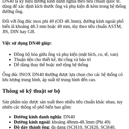
DN40 là ký hiệu đường kính danh nghĩa theo tiêu chuẩn quốc tế,
dùng để xác định kích thước ống và phụ kiện đi kèm trong hệ thống
đường ống.
Đối với ống đúc inox phi 49 (OD 48.3mm), đường kính ngoài phổ
biến là khoảng 48.3 mm hoặc 49 mm, tùy theo tiêu chuẩn ASTM,
JIS, DIN hay GB.
Việc sử dụng DN40 giúp:
Đồng bộ hóa giữa ống và phụ kiện (mặt bích, co, tê, van)
Thuận tiện cho thiết kế, thi công và bảo trì
Dễ dàng thay thế hoặc mở rộng hệ thống
Ống đúc INOX DN40 thường được lựa chọn cho các hệ thống có
lưu lượng trung bình, áp suất từ trung bình đến cao.
Thông số kỹ thuật sơ bộ
Sản phẩm này được sản xuất theo nhiều tiêu chuẩn khác nhau, tuy
nhiên các thông số phổ biến bao gồm:
Đường kính danh nghĩa
: DN40
Đường kính ngoài
: khoảng 48mm-48.3mm (Phi 49)
Độ dày thành ống
: đa dạng (SCH10, SCH20, SCH40,