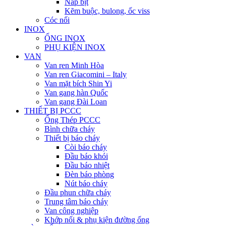
Nắp bịt
Kẽm buộc, bulong, ốc viss
Cóc nối
INOX
ỐNG INOX
PHỤ KIỆN INOX
VAN
Van ren Minh Hòa
Van ren Giacomini – Italy
Van mặt bích Shin Yi
Van gang hàn Quốc
Van gang Đài Loan
THIẾT BỊ PCCC
Ống Thép PCCC
Bình chữa cháy
Thiết bị báo cháy
Còi báo cháy
Đầu báo khói
Đầu báo nhiệt
Đèn báo phòng
Nút báo cháy
Đầu phun chữa cháy
Trung tâm báo cháy
Van công nghiệp
Khớp nối & phụ kiện đường ống