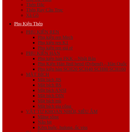
Thép Đặc
Thép Ray Cầu Trục
Xà Gồ
Phụ Kiện Thép
PHỤ KIỆN REN
Phụ kiện ren Mech
Phụ kiện ren K1
Phụ kiện ren giá rẻ
PHỤ KIỆN HÀN
Phụ kiện hàn FKK – Nhật Bản
Phụ Kiện Hàn Jinil bend (Dybend) – Hàn Quốc
Phụ kiện hàn SCH20 SCH40 SCH80 SCH160
MẶT BÍCH
Mặt bích JIS
Mặt bích BS
Mặt bích ANSI
Mặt bích DIN
Mặt bích mù
Mặt bích gia công
VẬT TƯ KHOAN NHỒI, SIÊU ÂM
Măng sông
Nắp bịt
Kẽm buộc, bulong, ốc viss