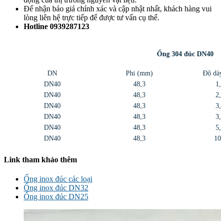
Để nhận báo giá chính xác và cập nhật nhất, khách hàng vui
lòng liên hệ trực tiếp để được tư vấn cụ thể.
Hotline 0939287123
Ống 304 đúc DN40
DN
Phi (mm)
Độ dà
DN40
48,3
1
DN40
48,3
2
DN40
48,3
3
DN40
48,3
3
DN40
48,3
5
DN40
48,3
10
Link tham khảo thêm
Ống inox đúc các loại
Ống inox đúc DN32
Ống inox đúc DN25