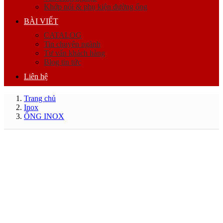
Khớp nối & phụ kiện đường ống
BÀI VIẾT
CATALOG
Tin chuyên ngành
Tư vấn khách hàng
Blog tin tức
Liên hệ
Trang chủ
Inox
ỐNG INOX