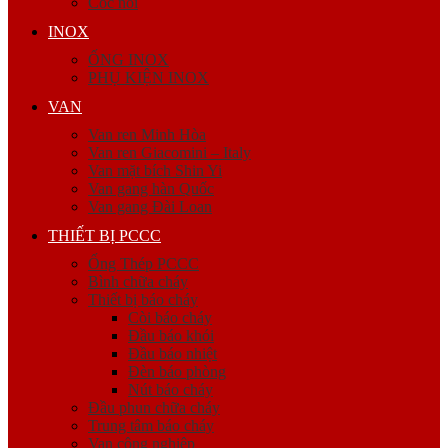
Cóc nối
INOX
ỐNG INOX
PHỤ KIỆN INOX
VAN
Van ren Minh Hòa
Van ren Giacomini – Italy
Van mặt bích Shin Yi
Van gang hàn Quốc
Van gang Đài Loan
THIẾT BỊ PCCC
Ống Thép PCCC
Bình chữa cháy
Thiết bị báo cháy
Còi báo cháy
Đầu báo khói
Đầu báo nhiệt
Đèn báo phòng
Nút báo cháy
Đầu phun chữa cháy
Trung tâm báo cháy
Van công nghiệp