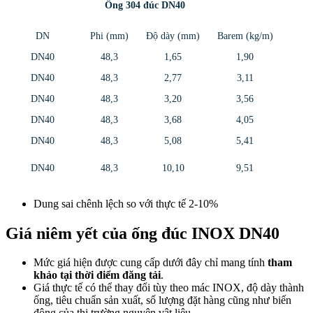
Ống 304 đúc DN40
DN
Phi (mm)
Độ dày (mm)
Barem (kg/m)
DN40
48,3
1,65
1,90
DN40
48,3
2,77
3,11
DN40
48,3
3,20
3,56
DN40
48,3
3,68
4,05
DN40
48,3
5,08
5,41
DN40
48,3
10,10
9,51
Dung sai chênh lệch so với thực tế 2-10%
Giá niêm yết của ống đúc INOX DN40
Mức giá hiện được cung cấp dưới đây chỉ mang tính
tham
khảo tại thời điểm đăng tải
.
Giá thực tế có thể thay đổi tùy theo mác INOX, độ dày thành
ống, tiêu chuẩn sản xuất, số lượng đặt hàng cũng như biến
động của thị trường nguyên vật liệu.