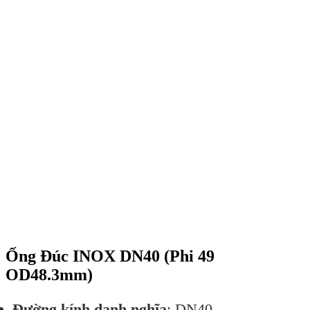
Ống Đúc INOX DN40 (Phi 49
OD48.3mm)
Đường kính danh nghĩa
: DN40