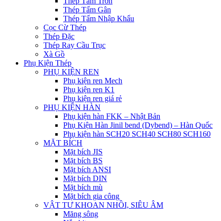
Thép Tấm Trơn
Thép Tấm Gân
Thép Tấm Nhập Khẩu
Cọc Cừ Thép
Thép Đặc
Thép Ray Cầu Trục
Xà Gồ
Phụ Kiện Thép
PHỤ KIỆN REN
Phụ kiện ren Mech
Phụ kiện ren K1
Phụ kiện ren giá rẻ
PHỤ KIỆN HÀN
Phụ kiện hàn FKK – Nhật Bản
Phụ Kiện Hàn Jinil bend (Dybend) – Hàn Quốc
Phụ kiện hàn SCH20 SCH40 SCH80 SCH160
MẶT BÍCH
Mặt bích JIS
Mặt bích BS
Mặt bích ANSI
Mặt bích DIN
Mặt bích mù
Mặt bích gia công
VẬT TƯ KHOAN NHỒI, SIÊU ÂM
Măng sông