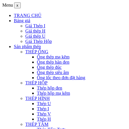
Menu
x
TRANG CHỦ
Bảng giá
Giá Thép I
Giá thép H
Giá thép U
Giá Thép Hộp
Sản phẩm thép
THÉP ỐNG
Ống thép mạ kẽm
Ống thép hàn đen
Ống thép đúc
Ống thép siêu âm
Ống lốc theo đơn đặt hàng
THÉP HỘP
Thép hộp đen
Thép hộp mạ kẽm
THÉP HÌNH
Thép U
Thép I
Thép V
Thép H
THÉP TẤM