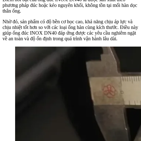
phương pháp đúc hoặc kéo nguyên khối, không tồn tại mối hàn dọc
thân ống.
Nhờ đó, sản phẩm có độ bền cơ học cao, khả năng chịu áp lực và
chịu nhiệt tốt hơn so với các loại ống hàn cùng kích thước. Điều này
giúp ống đúc INOX DN40 đáp ứng được các yêu cầu nghiêm ngặt
về an toàn và độ ổn định trong quá trình vận hành lâu dài.