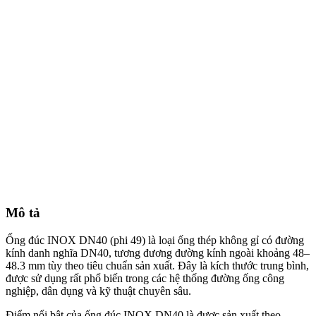
Mô tả
Ống đúc INOX DN40 (phi 49) là loại ống thép không gỉ có đường
kính danh nghĩa DN40, tương đương đường kính ngoài khoảng 48–
48.3 mm tùy theo tiêu chuẩn sản xuất. Đây là kích thước trung bình,
được sử dụng rất phổ biến trong các hệ thống đường ống công
nghiệp, dân dụng và kỹ thuật chuyên sâu.
Điểm nổi bật của ống đúc INOX DN40 là được sản xuất theo