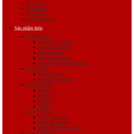
Giá Thép I
Giá thép H
Giá thép U
Giá Thép Hộp
Sản phẩm thép
THÉP ỐNG
Ống thép mạ kẽm
Ống thép hàn đen
Ống thép đúc
Ống thép siêu âm
Ống lốc theo đơn đặt hàng
THÉP HỘP
Thép hộp đen
Thép hộp mạ kẽm
THÉP HÌNH
Thép U
Thép I
Thép V
Thép H
THÉP TẤM
Thép Tấm Trơn
Thép Tấm Gân
Thép Tấm Nhập Khẩu
Cọc Cừ Thép