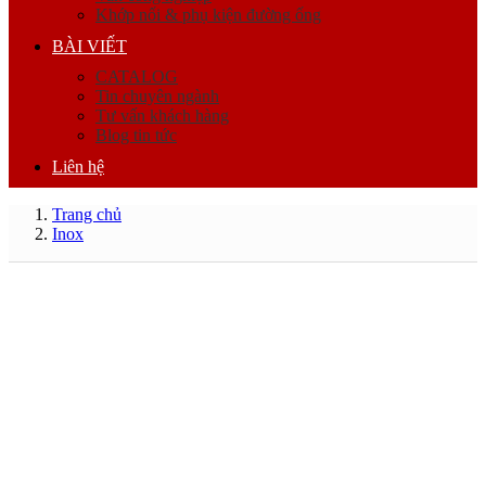
Khớp nối & phụ kiện đường ống
BÀI VIẾT
CATALOG
Tin chuyên ngành
Tư vấn khách hàng
Blog tin tức
Liên hệ
Trang chủ
Inox