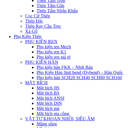
Thép Tấm Trơn
Thép Tấm Gân
Thép Tấm Nhập Khẩu
Cọc Cừ Thép
Thép Đặc
Thép Ray Cầu Trục
Xà Gồ
Phụ Kiện Thép
PHỤ KIỆN REN
Phụ kiện ren Mech
Phụ kiện ren K1
Phụ kiện ren giá rẻ
PHỤ KIỆN HÀN
Phụ kiện hàn FKK – Nhật Bản
Phụ Kiện Hàn Jinil bend (Dybend) – Hàn Quốc
Phụ kiện hàn SCH20 SCH40 SCH80 SCH160
MẶT BÍCH
Mặt bích JIS
Mặt bích BS
Mặt bích ANSI
Mặt bích DIN
Mặt bích mù
Mặt bích gia công
VẬT TƯ KHOAN NHỒI, SIÊU ÂM
Măng sông