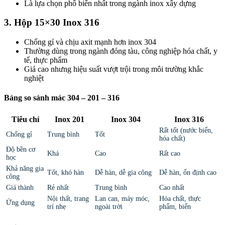
Là lựa chọn phổ biến nhất trong ngành inox xây dựng
3. Hộp 15×30 Inox 316
Chống gỉ và chịu axit mạnh hơn inox 304
Thường dùng trong ngành đóng tàu, công nghiệp hóa chất, y
tế, thực phẩm
Giá cao nhưng hiệu suất vượt trội trong môi trường khắc
nghiệt
Bảng so sánh mác 304 – 201 – 316
Tiêu chí
Inox 201
Inox 304
Inox 316
Rất tốt (nước biển,
Chống gỉ
Trung bình
Tốt
hóa chất)
Độ bền cơ
Khá
Cao
Rất cao
học
Khả năng gia
Tốt, khó hàn
Dễ hàn, dễ gia công
Dễ hàn, ổn định cao
công
Giá thành
Rẻ nhất
Trung bình
Cao nhất
Nội thất, trang
Lan can, máy móc,
Hóa chất, thực
Ứng dụng
trí nhẹ
ngoài trời
phẩm, biển