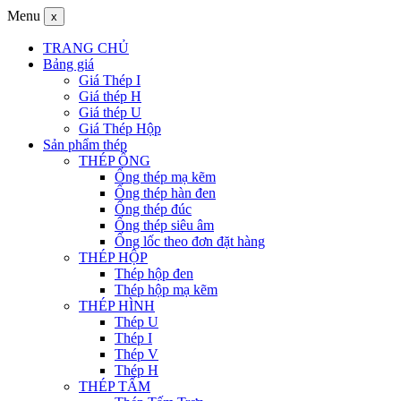
Menu
x
TRANG CHỦ
Bảng giá
Giá Thép I
Giá thép H
Giá thép U
Giá Thép Hộp
Sản phẩm thép
THÉP ỐNG
Ống thép mạ kẽm
Ống thép hàn đen
Ống thép đúc
Ống thép siêu âm
Ống lốc theo đơn đặt hàng
THÉP HỘP
Thép hộp đen
Thép hộp mạ kẽm
THÉP HÌNH
Thép U
Thép I
Thép V
Thép H
THÉP TẤM