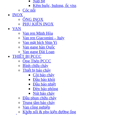
Nắp bịt
Kẽm buộc, bulong, ốc viss
Cóc nối
INOX
ỐNG INOX
PHỤ KIỆN INOX
VAN
Van ren Minh Hòa
Van ren Giacomini – Italy
Van mặt bích Shin Yi
Van gang hàn Quốc
Van gang Đài Loan
THIẾT BỊ PCCC
Ống Thép PCCC
Bình chữa cháy
Thiết bị báo cháy
Còi báo cháy
Đầu báo khói
Đầu báo nhiệt
Đèn báo phòng
Nút báo cháy
Đầu phun chữa cháy
Trung tâm báo cháy
Van công nghiệp
Khớp nối & phụ kiện đường ống