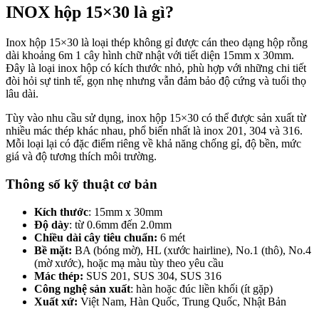
INOX hộp 15×30 là gì?
Inox hộp 15×30 là loại thép không gỉ được cán theo dạng hộp rỗng
dài khoảng 6m 1 cây hình chữ nhật với tiết diện 15mm x 30mm.
Đây là loại inox hộp có kích thước nhỏ, phù hợp với những chi tiết
đòi hỏi sự tinh tế, gọn nhẹ nhưng vẫn đảm bảo độ cứng và tuổi thọ
lâu dài.
Tùy vào nhu cầu sử dụng, inox hộp 15×30 có thể được sản xuất từ
nhiều mác thép khác nhau, phổ biến nhất là inox 201, 304 và 316.
Mỗi loại lại có đặc điểm riêng về khả năng chống gỉ, độ bền, mức
giá và độ tương thích môi trường.
Thông số kỹ thuật cơ bản
Kích thước
: 15mm x 30mm
Độ dày
: từ 0.6mm đến 2.0mm
Chiều dài cây tiêu chuẩn:
6 mét
Bề mặt:
BA (bóng mờ), HL (xước hairline), No.1 (thô), No.4
(mờ xước), hoặc mạ màu tùy theo yêu cầu
Mác thép:
SUS 201, SUS 304, SUS 316
Công nghệ sản xuất
: hàn hoặc đúc liền khối (ít gặp)
Xuất xứ:
Việt Nam, Hàn Quốc, Trung Quốc, Nhật Bản