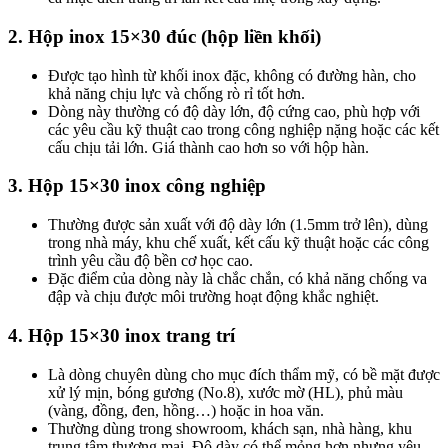
2. Hộp inox 15×30 đúc (hộp liền khối)
Được tạo hình từ khối inox đặc, không có đường hàn, cho
khả năng chịu lực và chống rò rỉ tốt hơn.
Dòng này thường có độ dày lớn, độ cứng cao, phù hợp với
các yêu cầu kỹ thuật cao trong công nghiệp nặng hoặc các kết
cấu chịu tải lớn. Giá thành cao hơn so với hộp hàn.
3. Hộp 15×30 inox công nghiệp
Thường được sản xuất với độ dày lớn (1.5mm trở lên), dùng
trong nhà máy, khu chế xuất, kết cấu kỹ thuật hoặc các công
trình yêu cầu độ bền cơ học cao.
Đặc điểm của dòng này là chắc chắn, có khả năng chống va
đập và chịu được môi trường hoạt động khắc nghiệt.
4. Hộp 15×30 inox trang trí
Là dòng chuyên dùng cho mục đích thẩm mỹ, có bề mặt được
xử lý mịn, bóng gương (No.8), xước mờ (HL), phủ màu
(vàng, đồng, đen, hồng…) hoặc in hoa văn.
Thường dùng trong showroom, khách sạn, nhà hàng, khu
trung tâm thương mại. Độ dày có thể mỏng hơn nhưng yêu