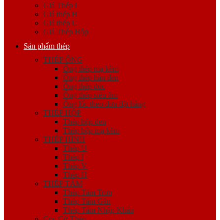
Giá Thép I
Giá thép H
Giá thép U
Giá Thép Hộp
Sản phẩm thép
THÉP ỐNG
Ống thép mạ kẽm
Ống thép hàn đen
Ống thép đúc
Ống thép siêu âm
Ống lốc theo đơn đặt hàng
THÉP HỘP
Thép hộp đen
Thép hộp mạ kẽm
THÉP HÌNH
Thép U
Thép I
Thép V
Thép H
THÉP TẤM
Thép Tấm Trơn
Thép Tấm Gân
Thép Tấm Nhập Khẩu
Cọc Cừ Thép