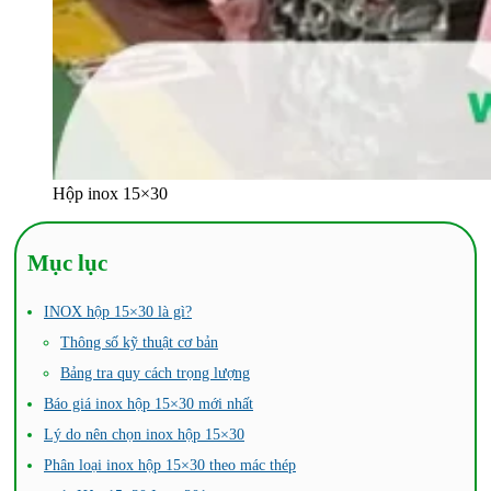
Hộp inox 15×30
Mục lục
INOX hộp 15×30 là gì?
Thông số kỹ thuật cơ bản
Bảng tra quy cách trọng lượng
Báo giá inox hộp 15×30 mới nhất
Lý do nên chọn inox hộp 15×30
Phân loại inox hộp 15×30 theo mác thép