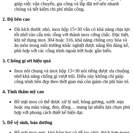
giúp việc vận chuyển, gia công và lắp đặt trở nên nhanh
chóng và tiết kiệm chi phí nhân công.
2. Độ bền cao
Dù kích thước nhỏ, inox hộp 15×30 vẫn có khả năng chịu lực
tốt nhờ vào cấu trúc rỗng với thành inox cứng chắc. Đặc biệt,
khi sử dụng inox 304 hoặc 316, khả năng chống oxy hóa và
ăn mòn trong môi trường khắc nghiệt được nâng lên đáng kể,
phù hợp với các công trình ngoài trời hoặc gần biển.
3. Chống gỉ sét hiệu quả
Inox nói chung và inox hộp 15×30 nói riêng được ưa chuộng
nhờ khả năng chống gỉ vượt trội. Điều này không chỉ giúp
công trình bền đẹp theo thời gian mà còn giảm chi phí bảo trì.
4. Tính thẩm mỹ cao
Bề mặt inox có thể được xử lý mờ, bóng gương, xước mịn
hoặc mạ màu vàng, đen, đồng… mang lại nhiều lựa chọn phù
hợp với phong cách thiết kế hiện đại.
5. Dễ vệ sinh, bảo dưỡng
Bề mặt inox mịn, khó bám bụi và dễ lau chùi, thích hợp trong