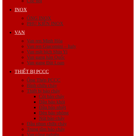
Cóc nối
INOX
ỐNG INOX
PHỤ KIỆN INOX
VAN
Van ren Minh Hòa
Van ren Giacomini – Italy
Van mặt bích Shin Yi
Van gang hàn Quốc
Van gang Đài Loan
THIẾT BỊ PCCC
Ống Thép PCCC
Bình chữa cháy
Thiết bị báo cháy
Còi báo cháy
Đầu báo khói
Đầu báo nhiệt
Đèn báo phòng
Nút báo cháy
Đầu phun chữa cháy
Trung tâm báo cháy
Van công nghiệp