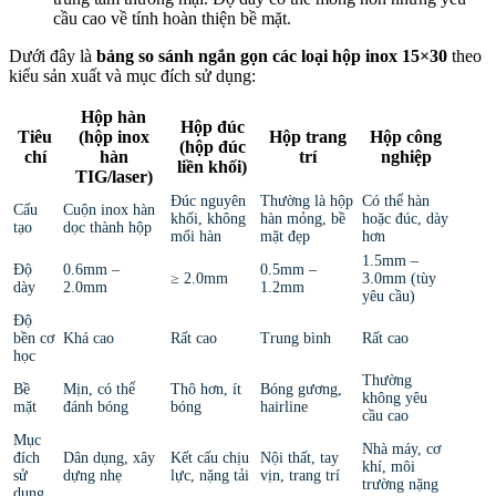
cầu cao về tính hoàn thiện bề mặt.
Dưới đây là
bảng so sánh ngắn gọn các loại hộp inox 15×30
theo
kiểu sản xuất và mục đích sử dụng:
Hộp hàn
Hộp đúc
Tiêu
(hộp inox
Hộp trang
Hộp công
(hộp đúc
chí
hàn
trí
nghiệp
liền khối)
TIG/laser)
Đúc nguyên
Thường là hộp
Có thể hàn
Cấu
Cuộn inox hàn
khối, không
hàn mỏng, bề
hoặc đúc, dày
tạo
dọc thành hộp
mối hàn
mặt đẹp
hơn
1.5mm –
Độ
0.6mm –
0.5mm –
≥ 2.0mm
3.0mm (tùy
dày
2.0mm
1.2mm
yêu cầu)
Độ
bền cơ
Khá cao
Rất cao
Trung bình
Rất cao
học
Thường
Bề
Mịn, có thể
Thô hơn, ít
Bóng gương,
không yêu
mặt
đánh bóng
bóng
hairline
cầu cao
Mục
Nhà máy, cơ
đích
Dân dụng, xây
Kết cấu chịu
Nội thất, tay
khí, môi
sử
dựng nhẹ
lực, nặng tải
vịn, trang trí
trường nặng
dụng