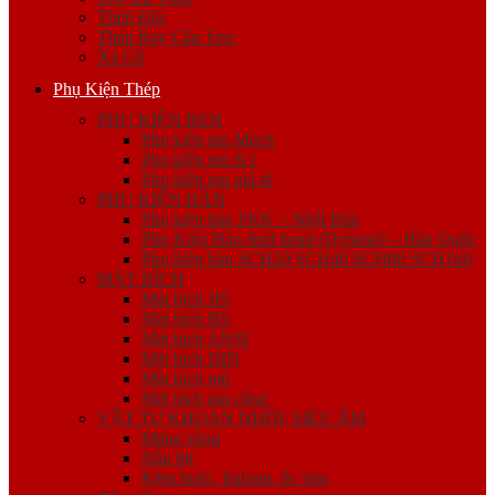
Thép Đặc
Thép Ray Cầu Trục
Xà Gồ
Phụ Kiện Thép
PHỤ KIỆN REN
Phụ kiện ren Mech
Phụ kiện ren K1
Phụ kiện ren giá rẻ
PHỤ KIỆN HÀN
Phụ kiện hàn FKK – Nhật Bản
Phụ Kiện Hàn Jinil bend (Dybend) – Hàn Quốc
Phụ kiện hàn SCH20 SCH40 SCH80 SCH160
MẶT BÍCH
Mặt bích JIS
Mặt bích BS
Mặt bích ANSI
Mặt bích DIN
Mặt bích mù
Mặt bích gia công
VẬT TƯ KHOAN NHỒI, SIÊU ÂM
Măng sông
Nắp bịt
Kẽm buộc, bulong, ốc viss