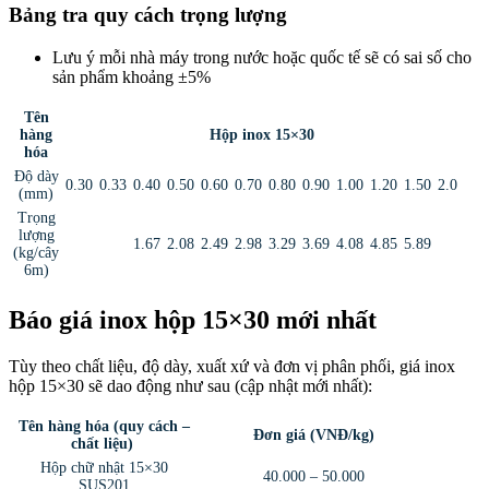
Bảng tra quy cách trọng lượng
Lưu ý mỗi nhà máy trong nước hoặc quốc tế sẽ có sai số cho
sản phẩm khoảng ±5%
Tên
hàng
Hộp inox 15×30
hóa
Độ dày
0.30
0.33
0.40
0.50
0.60
0.70
0.80
0.90
1.00
1.20
1.50
2.0
(mm)
Trọng
lượng
1.67
2.08
2.49
2.98
3.29
3.69
4.08
4.85
5.89
(kg/cây
6m)
Báo giá inox hộp 15×30 mới nhất
Tùy theo chất liệu, độ dày, xuất xứ và đơn vị phân phối, giá inox
hộp 15×30 sẽ dao động như sau (cập nhật mới nhất):
Tên hàng hóa (quy cách –
Đơn giá (VNĐ/kg)
chất liệu)
Hộp chữ nhật 15×30
40.000 – 50.000
SUS201