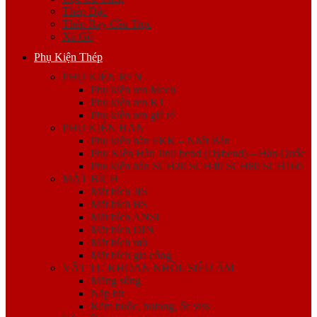
Thép Đặc
Thép Ray Cầu Trục
Xà Gồ
Phụ Kiện Thép
PHỤ KIỆN REN
Phụ kiện ren Mech
Phụ kiện ren K1
Phụ kiện ren giá rẻ
PHỤ KIỆN HÀN
Phụ kiện hàn FKK – Nhật Bản
Phụ Kiện Hàn Jinil bend (Dybend) – Hàn Quốc
Phụ kiện hàn SCH20 SCH40 SCH80 SCH160
MẶT BÍCH
Mặt bích JIS
Mặt bích BS
Mặt bích ANSI
Mặt bích DIN
Mặt bích mù
Mặt bích gia công
VẬT TƯ KHOAN NHỒI, SIÊU ÂM
Măng sông
Nắp bịt
Kẽm buộc, bulong, ốc viss