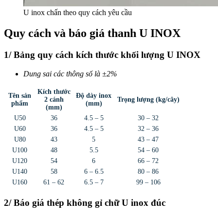
U inox chấn theo quy cách yêu cầu
Quy cách và báo giá thanh U INOX
1/ Bảng quy cách kích thước khối lượng U INOX
Dung sai các thông số là ±2%
Kích thước
Tên sản
Độ dày inox
2 cánh
Trọng lượng (kg/cây)
phẩm
(mm)
(mm)
U50
36
4.5 – 5
30 – 32
U60
36
4.5 – 5
32 – 36
U80
43
5
43 – 47
U100
48
5.5
54 – 60
U120
54
6
66 – 72
U140
58
6 – 6.5
80 – 86
U160
61 – 62
6.5 – 7
99 – 106
2/ Báo giá thép không gỉ chữ U inox đúc