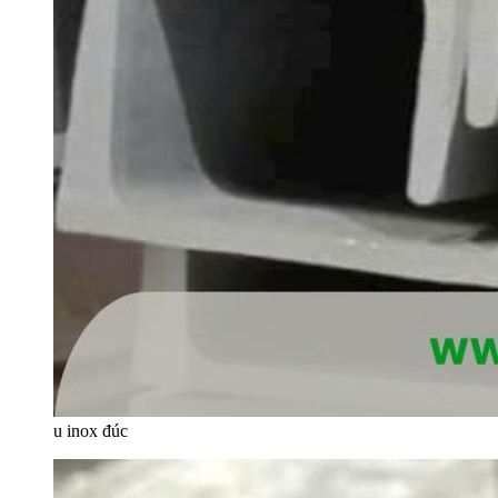
u inox đúc