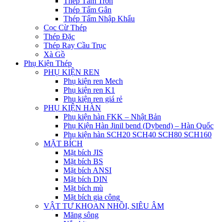
Thép Tấm Trơn
Thép Tấm Gân
Thép Tấm Nhập Khẩu
Cọc Cừ Thép
Thép Đặc
Thép Ray Cầu Trục
Xà Gồ
Phụ Kiện Thép
PHỤ KIỆN REN
Phụ kiện ren Mech
Phụ kiện ren K1
Phụ kiện ren giá rẻ
PHỤ KIỆN HÀN
Phụ kiện hàn FKK – Nhật Bản
Phụ Kiện Hàn Jinil bend (Dybend) – Hàn Quốc
Phụ kiện hàn SCH20 SCH40 SCH80 SCH160
MẶT BÍCH
Mặt bích JIS
Mặt bích BS
Mặt bích ANSI
Mặt bích DIN
Mặt bích mù
Mặt bích gia công
VẬT TƯ KHOAN NHỒI, SIÊU ÂM
Măng sông