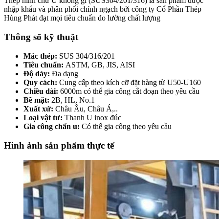
Thép hình chữ U không gỉ (SUS304/201/316) là sản phẩm được
nhập khẩu và phân phối chính ngạch bởi công ty Cổ Phần Thép
Hùng Phát đạt mọi tiêu chuẩn đo lường chất lượng
Thông số kỹ thuật
Mác thép:
SUS 304/316/201
Tiêu chuẩn:
ASTM, GB, JIS, AISI
Độ dày:
Đa dạng
Quy cách:
Cung cấp theo kích cỡ đặt hàng từ U50-U160
Chiều dài:
6000m có thể gia công cắt đoạn theo yêu cầu
Bề mặt:
2B, HL, No.1
Xuất xứ:
Châu Âu, Châu Á,..
Loại vật tư:
Thanh U inox đúc
Gia công chấn u:
Có thể gia công theo yêu cầu
Hình ảnh sản phẩm thực tế