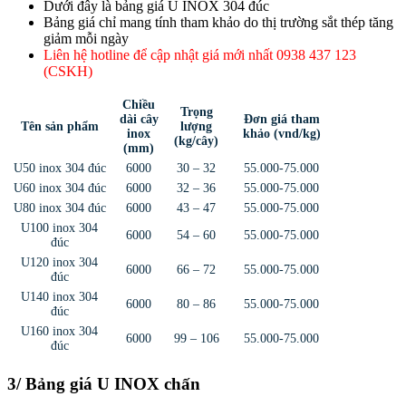
Dưới đây là bảng giá U INOX 304 đúc
Bảng giá chỉ mang tính tham khảo do thị trường sắt thép tăng
giảm mỗi ngày
Liên hệ hotline để cập nhật giá mới nhất 0938 437 123
(CSKH)
Chiều
Trọng
dài cây
Đơn giá tham
Tên sản phẩm
lượng
inox
khảo (vnd/kg)
(kg/cây)
(mm)
U50 inox 304 đúc
6000
30 – 32
55.000-75.000
U60 inox 304 đúc
6000
32 – 36
55.000-75.000
U80 inox 304 đúc
6000
43 – 47
55.000-75.000
U100 inox 304
6000
54 – 60
55.000-75.000
đúc
U120 inox 304
6000
66 – 72
55.000-75.000
đúc
U140 inox 304
6000
80 – 86
55.000-75.000
đúc
U160 inox 304
6000
99 – 106
55.000-75.000
đúc
3/ Bảng giá U INOX chấn