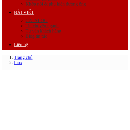
Khớp nối & phụ kiện đường ống
BÀI VIẾT
CATALOG
Tin chuyên ngành
Tư vấn khách hàng
Blog tin tức
Liên hệ
Trang chủ
Inox