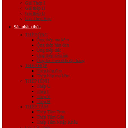
Giá Thép I
Giá thép H
Giá thép U
Giá Thép Hộp
Sản phẩm thép
THÉP ỐNG
Ống thép mạ kẽm
Ống thép hàn đen
Ống thép đúc
Ống thép siêu âm
Ống lốc theo đơn đặt hàng
THÉP HỘP
Thép hộp đen
Thép hộp mạ kẽm
THÉP HÌNH
Thép U
Thép I
Thép V
Thép H
THÉP TẤM
Thép Tấm Trơn
Thép Tấm Gân
Thép Tấm Nhập Khẩu
Cọc Cừ Thép