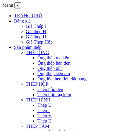
Menu
x
TRANG CHỦ
Bảng giá
Giá Thép I
Giá thép H
Giá thép U
Giá Thép Hộp
Sản phẩm thép
THÉP ỐNG
Ống thép mạ kẽm
Ống thép hàn đen
Ống thép đúc
Ống thép siêu âm
Ống lốc theo đơn đặt hàng
THÉP HỘP
Thép hộp đen
Thép hộp mạ kẽm
THÉP HÌNH
Thép U
Thép I
Thép V
Thép H
THÉP TẤM