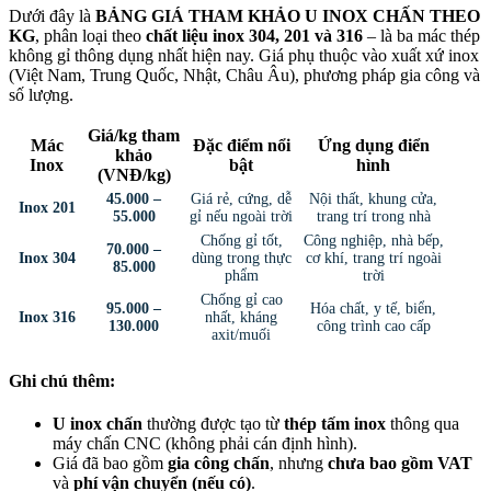
Dưới đây là
BẢNG GIÁ THAM KHẢO U INOX CHẤN THEO
KG
, phân loại theo
chất liệu inox 304, 201 và 316
– là ba mác thép
không gỉ thông dụng nhất hiện nay. Giá phụ thuộc vào xuất xứ inox
(Việt Nam, Trung Quốc, Nhật, Châu Âu), phương pháp gia công và
số lượng.
Giá/kg tham
Mác
Đặc điểm nổi
Ứng dụng điển
khảo
Inox
bật
hình
(VNĐ/kg)
45.000 –
Giá rẻ, cứng, dễ
Nội thất, khung cửa,
Inox 201
55.000
gỉ nếu ngoài trời
trang trí trong nhà
Chống gỉ tốt,
Công nghiệp, nhà bếp,
70.000 –
Inox 304
dùng trong thực
cơ khí, trang trí ngoài
85.000
phẩm
trời
Chống gỉ cao
95.000 –
Hóa chất, y tế, biển,
Inox 316
nhất, kháng
130.000
công trình cao cấp
axit/muối
Ghi chú thêm:
U inox chấn
thường được tạo từ
thép tấm inox
thông qua
máy chấn CNC (không phải cán định hình).
Giá đã bao gồm
gia công chấn
, nhưng
chưa bao gồm VAT
và
phí vận chuyển (nếu có)
.