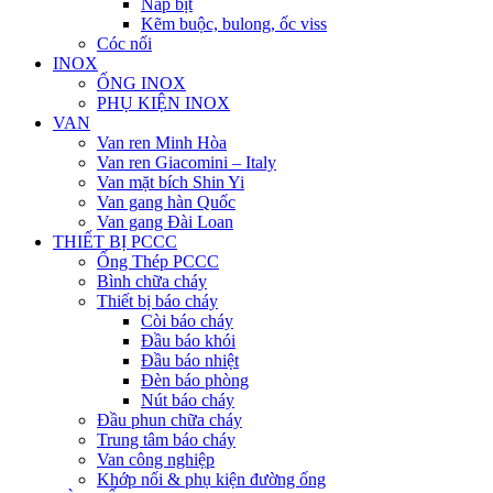
Nắp bịt
Kẽm buộc, bulong, ốc viss
Cóc nối
INOX
ỐNG INOX
PHỤ KIỆN INOX
VAN
Van ren Minh Hòa
Van ren Giacomini – Italy
Van mặt bích Shin Yi
Van gang hàn Quốc
Van gang Đài Loan
THIẾT BỊ PCCC
Ống Thép PCCC
Bình chữa cháy
Thiết bị báo cháy
Còi báo cháy
Đầu báo khói
Đầu báo nhiệt
Đèn báo phòng
Nút báo cháy
Đầu phun chữa cháy
Trung tâm báo cháy
Van công nghiệp
Khớp nối & phụ kiện đường ống