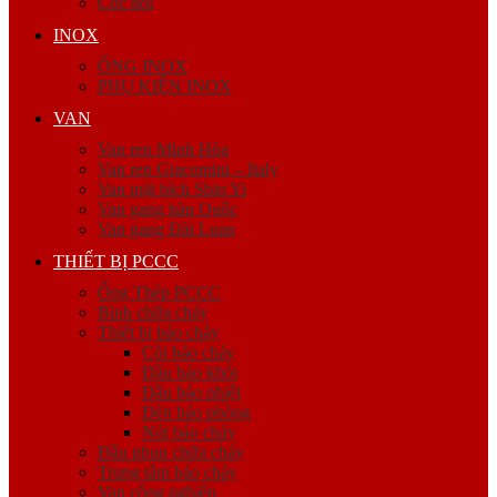
Cóc nối
INOX
ỐNG INOX
PHỤ KIỆN INOX
VAN
Van ren Minh Hòa
Van ren Giacomini – Italy
Van mặt bích Shin Yi
Van gang hàn Quốc
Van gang Đài Loan
THIẾT BỊ PCCC
Ống Thép PCCC
Bình chữa cháy
Thiết bị báo cháy
Còi báo cháy
Đầu báo khói
Đầu báo nhiệt
Đèn báo phòng
Nút báo cháy
Đầu phun chữa cháy
Trung tâm báo cháy
Van công nghiệp