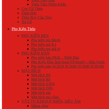
Thép Tấm Nhập Khẩu
Cọc Cừ Thép
Thép Đặc
Thép Ray Cầu Trục
Xà Gồ
Phụ Kiện Thép
PHỤ KIỆN REN
Phụ kiện ren Mech
Phụ kiện ren K1
Phụ kiện ren giá rẻ
PHỤ KIỆN HÀN
Phụ kiện hàn FKK – Nhật Bản
Phụ Kiện Hàn Jinil bend (Dybend) – Hàn Quốc
Phụ kiện hàn SCH20 SCH40 SCH80 SCH160
MẶT BÍCH
Mặt bích JIS
Mặt bích BS
Mặt bích ANSI
Mặt bích DIN
Mặt bích mù
Mặt bích gia công
VẬT TƯ KHOAN NHỒI, SIÊU ÂM
Măng sông