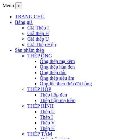
Menu
x
TRANG CHỦ
Bảng giá
Giá Thép I
Giá thép H
Giá thép U
Giá Thép Hộp
Sản phẩm thép
THÉP ỐNG
Ống thép mạ kẽm
Ống thép hàn đen
Ống thép đúc
Ống thép siêu âm
Ống lốc theo đơn đặt hàng
THÉP HỘP
Thép hộp đen
Thép hộp mạ kẽm
THÉP HÌNH
Thép U
Thép I
Thép V
Thép H
THÉP TẤM