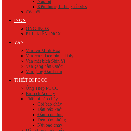
Nắp bịt
Kẽm buộc, bulong, ốc viss
Cóc nối
INOX
ỐNG INOX
PHỤ KIỆN INOX
VAN
Van ren Minh Hòa
Van ren Giacomini – Italy
Van mặt bích Shin Yi
Van gang hàn Quốc
Van gang Đài Loan
THIẾT BỊ PCCC
Ống Thép PCCC
Bình chữa cháy
Thiết bị báo cháy
Còi báo cháy
Đầu báo khói
Đầu báo nhiệt
Đèn báo phòng
Nút báo cháy
Đầu phun chữa cháy