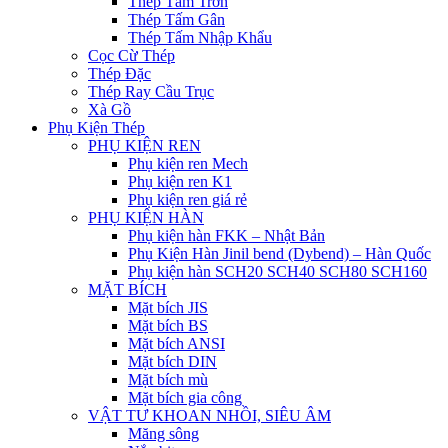
Thép Tấm Trơn
Thép Tấm Gân
Thép Tấm Nhập Khẩu
Cọc Cừ Thép
Thép Đặc
Thép Ray Cầu Trục
Xà Gồ
Phụ Kiện Thép
PHỤ KIỆN REN
Phụ kiện ren Mech
Phụ kiện ren K1
Phụ kiện ren giá rẻ
PHỤ KIỆN HÀN
Phụ kiện hàn FKK – Nhật Bản
Phụ Kiện Hàn Jinil bend (Dybend) – Hàn Quốc
Phụ kiện hàn SCH20 SCH40 SCH80 SCH160
MẶT BÍCH
Mặt bích JIS
Mặt bích BS
Mặt bích ANSI
Mặt bích DIN
Mặt bích mù
Mặt bích gia công
VẬT TƯ KHOAN NHỒI, SIÊU ÂM
Măng sông