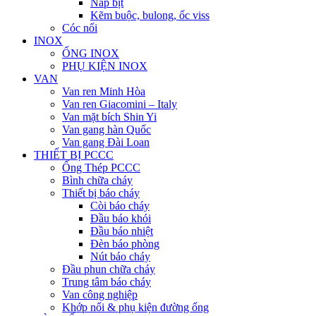
Nắp bịt
Kẽm buộc, bulong, ốc viss
Cóc nối
INOX
ỐNG INOX
PHỤ KIỆN INOX
VAN
Van ren Minh Hòa
Van ren Giacomini – Italy
Van mặt bích Shin Yi
Van gang hàn Quốc
Van gang Đài Loan
THIẾT BỊ PCCC
Ống Thép PCCC
Bình chữa cháy
Thiết bị báo cháy
Còi báo cháy
Đầu báo khói
Đầu báo nhiệt
Đèn báo phòng
Nút báo cháy
Đầu phun chữa cháy
Trung tâm báo cháy
Van công nghiệp
Khớp nối & phụ kiện đường ống