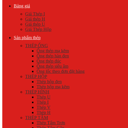
Bảng giá
Giá Thép I
Giá thép H
Giá thép U
Giá Thép Hộp
Sản phẩm thép
THÉP ỐNG
Ống thép mạ kẽm
Ống thép hàn đen
Ống thép đúc
Ống thép siêu âm
Ống lốc theo đơn đặt hàng
THÉP HỘP
Thép hộp đen
Thép hộp mạ kẽm
THÉP HÌNH
Thép U
Thép I
Thép V
Thép H
THÉP TẤM
Thép Tấm Trơn
Thép Tấm Gân