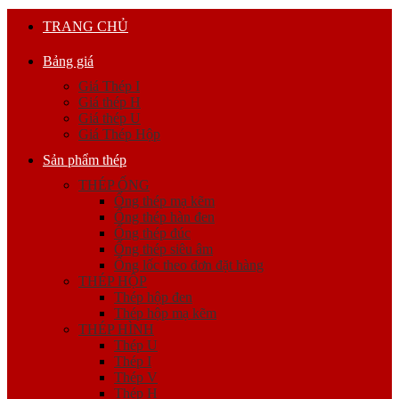
TRANG CHỦ
Bảng giá
Giá Thép I
Giá thép H
Giá thép U
Giá Thép Hộp
Sản phẩm thép
THÉP ỐNG
Ống thép mạ kẽm
Ống thép hàn đen
Ống thép đúc
Ống thép siêu âm
Ống lốc theo đơn đặt hàng
THÉP HỘP
Thép hộp đen
Thép hộp mạ kẽm
THÉP HÌNH
Thép U
Thép I
Thép V
Thép H