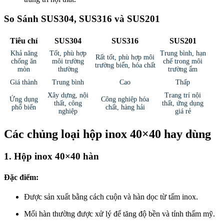
So Sánh SUS304, SUS316 và SUS201
Tiêu chí
SUS304
SUS316
SUS201
Khả năng
Tốt, phù hợp
Trung bình, hạn
Rất tốt, phù hợp môi
chống ăn
môi trường
chế trong môi
trường biển, hóa chất
mòn
thường
trường ẩm
Giá thành
Trung bình
Cao
Thấp
Xây dựng, nội
Trang trí nội
Ứng dụng
Công nghiệp hóa
thất, công
thất, ứng dụng
phổ biến
chất, hàng hải
nghiệp
giá rẻ
Các chủng loại hộp inox 40×40 hay dùng
1. Hộp inox 40×40 hàn
Đặc điểm:
Được sản xuất bằng cách cuộn và hàn dọc từ tấm inox.
Mối hàn thường được xử lý để tăng độ bền và tính thẩm mỹ.