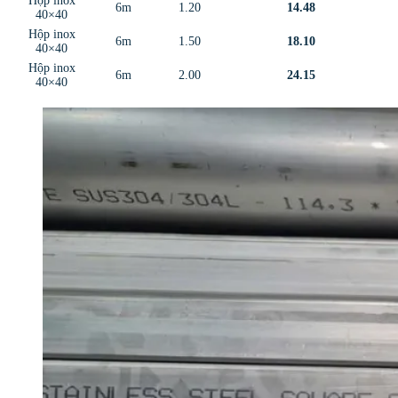
Hộp inox
6m
1.20
14.48
40×40
Hộp inox
6m
1.50
18.10
40×40
Hộp inox
6m
2.00
24.15
40×40