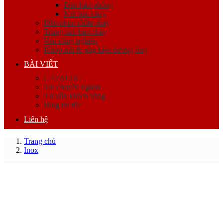
Đèn báo phòng
Nút báo cháy
Đầu phun chữa cháy
Trung tâm báo cháy
Van công nghiệp
Khớp nối & phụ kiện đường ống
BÀI VIẾT
CATALOG
Tin chuyên ngành
Tư vấn khách hàng
Blog tin tức
Liên hệ
Trang chủ
Inox