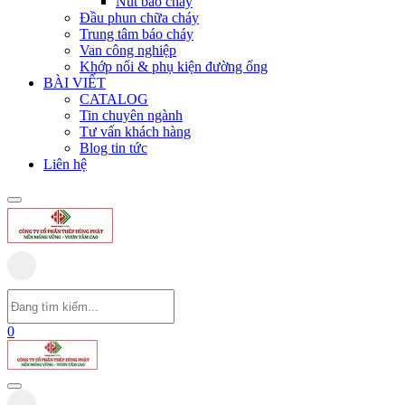
Nút báo cháy
Đầu phun chữa cháy
Trung tâm báo cháy
Van công nghiệp
Khớp nối & phụ kiện đường ống
BÀI VIẾT
CATALOG
Tin chuyên ngành
Tư vấn khách hàng
Blog tin tức
Liên hệ
0