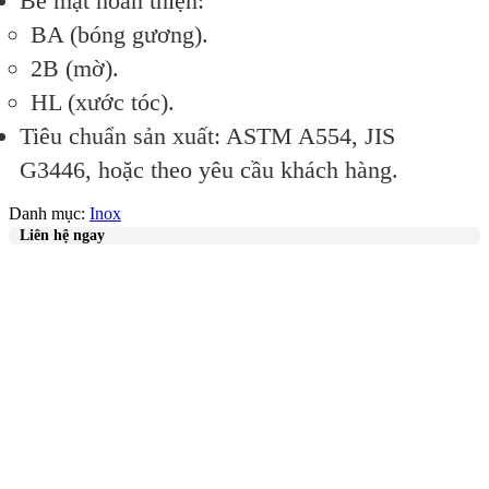
Bề
mặt
hoàn
thiện
:
BA
(bóng
gương).
2B
(mờ).
HL
(xước
tóc).
Tiêu
chuẩn
sản
xuất
:
ASTM
A554,
JIS
G3446,
hoặc
theo
yêu
cầu
khách
hàng.
Danh mục:
Inox
Liên hệ ngay