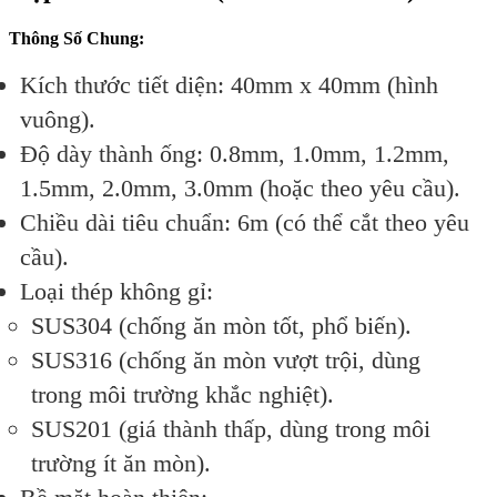
Thông
Số
Chung:
Kích
thước
tiết
diện
:
40mm
x
40mm
(hình
vuông).
Độ
dày
thành
ống
:
0.8mm,
1.0mm,
1.2mm,
1.5mm,
2.0mm,
3.0mm
(hoặc
theo
yêu
cầu).
Chiều
dài
tiêu
chuẩn
:
6m
(có
thể
cắt
theo
yêu
cầu).
Loại
thép
không
gỉ
:
SUS304
(chống
ăn
mòn
tốt,
phổ
biến).
SUS316
(chống
ăn
mòn
vượt
trội,
dùng
trong
môi
trường
khắc
nghiệt).
SUS201
(giá
thành
thấp,
dùng
trong
môi
trường
ít
ăn
mòn).