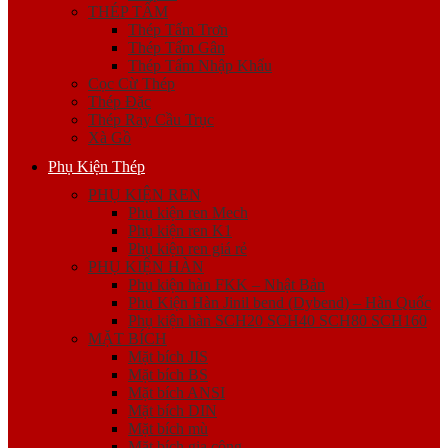
THÉP TẤM
Thép Tấm Trơn
Thép Tấm Gân
Thép Tấm Nhập Khẩu
Cọc Cừ Thép
Thép Đặc
Thép Ray Cầu Trục
Xà Gồ
Phụ Kiện Thép
PHỤ KIỆN REN
Phụ kiện ren Mech
Phụ kiện ren K1
Phụ kiện ren giá rẻ
PHỤ KIỆN HÀN
Phụ kiện hàn FKK – Nhật Bản
Phụ Kiện Hàn Jinil bend (Dybend) – Hàn Quốc
Phụ kiện hàn SCH20 SCH40 SCH80 SCH160
MẶT BÍCH
Mặt bích JIS
Mặt bích BS
Mặt bích ANSI
Mặt bích DIN
Mặt bích mù
Mặt bích gia công