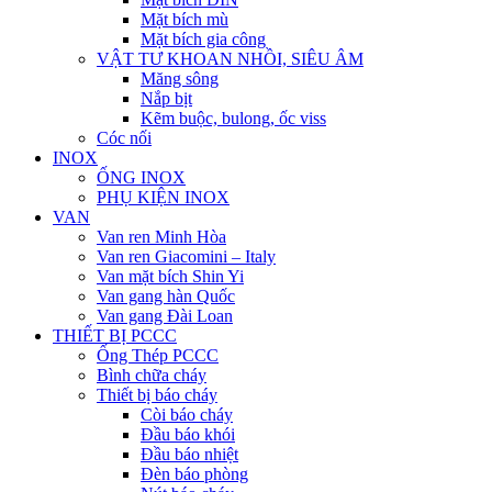
Mặt bích mù
Mặt bích gia công
VẬT TƯ KHOAN NHỒI, SIÊU ÂM
Măng sông
Nắp bịt
Kẽm buộc, bulong, ốc viss
Cóc nối
INOX
ỐNG INOX
PHỤ KIỆN INOX
VAN
Van ren Minh Hòa
Van ren Giacomini – Italy
Van mặt bích Shin Yi
Van gang hàn Quốc
Van gang Đài Loan
THIẾT BỊ PCCC
Ống Thép PCCC
Bình chữa cháy
Thiết bị báo cháy
Còi báo cháy
Đầu báo khói
Đầu báo nhiệt
Đèn báo phòng