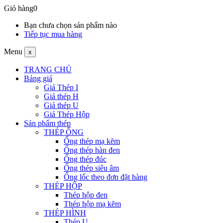
Giỏ hàng
0
Bạn chưa chọn sản phẩm nào
Tiếp tục mua hàng
Menu
x
TRANG CHỦ
Bảng giá
Giá Thép I
Giá thép H
Giá thép U
Giá Thép Hộp
Sản phẩm thép
THÉP ỐNG
Ống thép mạ kẽm
Ống thép hàn đen
Ống thép đúc
Ống thép siêu âm
Ống lốc theo đơn đặt hàng
THÉP HỘP
Thép hộp đen
Thép hộp mạ kẽm
THÉP HÌNH
Thép U