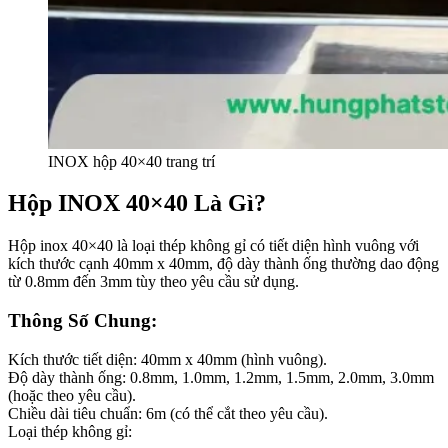
INOX hộp 40×40 trang trí
Hộp INOX 40×40 Là Gì?
Hộp inox 40×40 là loại thép không gỉ có tiết diện hình vuông với
kích thước cạnh 40mm x 40mm, độ dày thành ống thường dao động
từ 0.8mm đến 3mm tùy theo yêu cầu sử dụng.
Thông
Số
Chung:
Kích
thước
tiết
diện
:
40mm
x
40mm
(hình
vuông).
Độ
dày
thành
ống
:
0.8mm,
1.0mm,
1.2mm,
1.5mm,
2.0mm,
3.0mm
(hoặc
theo
yêu
cầu).
Chiều
dài
tiêu
chuẩn
:
6m
(có
thể
cắt
theo
yêu
cầu).
Loại
thép
không
gỉ
: