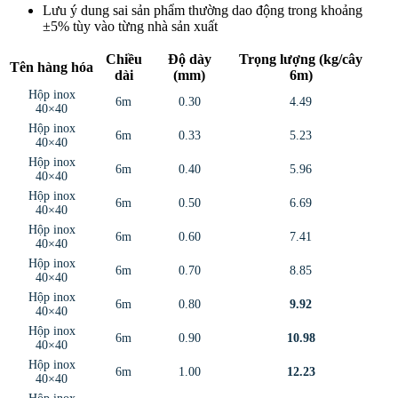
Lưu ý dung sai sản phẩm thường dao động trong khoảng
±5% tùy vào từng nhà sản xuất
Chiều
Độ dày
Trọng lượng (kg/cây
Tên hàng hóa
dài
(mm)
6m)
Hộp inox
6m
0.30
4.49
40×40
Hộp inox
6m
0.33
5.23
40×40
Hộp inox
6m
0.40
5.96
40×40
Hộp inox
6m
0.50
6.69
40×40
Hộp inox
6m
0.60
7.41
40×40
Hộp inox
6m
0.70
8.85
40×40
Hộp inox
6m
0.80
9.92
40×40
Hộp inox
6m
0.90
10.98
40×40
Hộp inox
6m
1.00
12.23
40×40