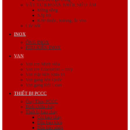
VẬT TƯ KHOAN NHỒI, SIÊU ÂM
Măng sông
Nắp bịt
Kẽm buộc, bulong, ốc viss
Cóc nối
INOX
ỐNG INOX
PHỤ KIỆN INOX
VAN
Van ren Minh Hòa
Van ren Giacomini – Italy
Van mặt bích Shin Yi
Van gang hàn Quốc
Van gang Đài Loan
THIẾT BỊ PCCC
Ống Thép PCCC
Bình chữa cháy
Thiết bị báo cháy
Còi báo cháy
Đầu báo khói
Đầu báo nhiệt