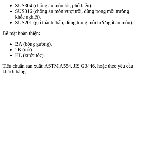
SUS304
(chống
ăn
mòn
tốt,
phổ
biến).
SUS316
(chống
ăn
mòn
vượt
trội,
dùng
trong
môi
trường
khắc
nghiệt).
SUS201
(giá
thành
thấp,
dùng
trong
môi
trường
ít
ăn
mòn).
Bề
mặt
hoàn
thiện
:
BA
(bóng
gương).
2B
(mờ).
HL
(xước
tóc).
Tiêu
chuẩn
sản
xuất
:
ASTM
A554,
JIS
G3446,
hoặc
theo
yêu
cầu
khách
hàng.