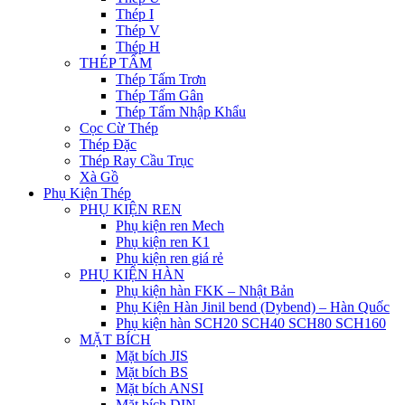
Thép I
Thép V
Thép H
THÉP TẤM
Thép Tấm Trơn
Thép Tấm Gân
Thép Tấm Nhập Khẩu
Cọc Cừ Thép
Thép Đặc
Thép Ray Cầu Trục
Xà Gồ
Phụ Kiện Thép
PHỤ KIỆN REN
Phụ kiện ren Mech
Phụ kiện ren K1
Phụ kiện ren giá rẻ
PHỤ KIỆN HÀN
Phụ kiện hàn FKK – Nhật Bản
Phụ Kiện Hàn Jinil bend (Dybend) – Hàn Quốc
Phụ kiện hàn SCH20 SCH40 SCH80 SCH160
MẶT BÍCH
Mặt bích JIS
Mặt bích BS
Mặt bích ANSI
Mặt bích DIN