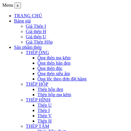
Menu
x
TRANG CHỦ
Bảng giá
Giá Thép I
Giá thép H
Giá thép U
Giá Thép Hộp
Sản phẩm thép
THÉP ỐNG
Ống thép mạ kẽm
Ống thép hàn đen
Ống thép đúc
Ống thép siêu âm
Ống lốc theo đơn đặt hàng
THÉP HỘP
Thép hộp đen
Thép hộp mạ kẽm
THÉP HÌNH
Thép U
Thép I
Thép V
Thép H
THÉP TẤM