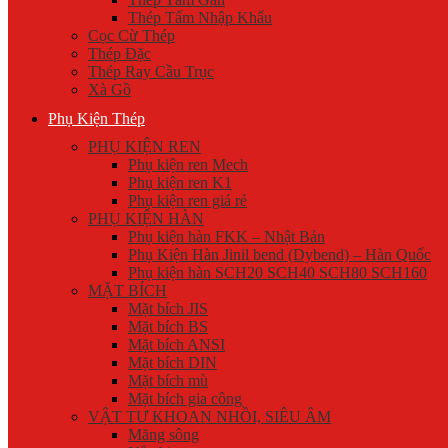
Thép Tấm Nhập Khẩu
Cọc Cừ Thép
Thép Đặc
Thép Ray Cầu Trục
Xà Gồ
Phụ Kiện Thép
PHỤ KIỆN REN
Phụ kiện ren Mech
Phụ kiện ren K1
Phụ kiện ren giá rẻ
PHỤ KIỆN HÀN
Phụ kiện hàn FKK – Nhật Bản
Phụ Kiện Hàn Jinil bend (Dybend) – Hàn Quốc
Phụ kiện hàn SCH20 SCH40 SCH80 SCH160
MẶT BÍCH
Mặt bích JIS
Mặt bích BS
Mặt bích ANSI
Mặt bích DIN
Mặt bích mù
Mặt bích gia công
VẬT TƯ KHOAN NHỒI, SIÊU ÂM
Măng sông