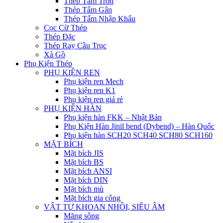
Thép Tấm Trơn
Thép Tấm Gân
Thép Tấm Nhập Khẩu
Cọc Cừ Thép
Thép Đặc
Thép Ray Cầu Trục
Xà Gồ
Phụ Kiện Thép
PHỤ KIỆN REN
Phụ kiện ren Mech
Phụ kiện ren K1
Phụ kiện ren giá rẻ
PHỤ KIỆN HÀN
Phụ kiện hàn FKK – Nhật Bản
Phụ Kiện Hàn Jinil bend (Dybend) – Hàn Quốc
Phụ kiện hàn SCH20 SCH40 SCH80 SCH160
MẶT BÍCH
Mặt bích JIS
Mặt bích BS
Mặt bích ANSI
Mặt bích DIN
Mặt bích mù
Mặt bích gia công
VẬT TƯ KHOAN NHỒI, SIÊU ÂM
Măng sông