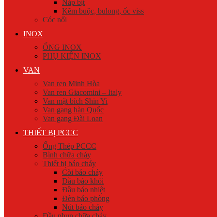
Nắp bịt
Kẽm buộc, bulong, ốc viss
Cóc nối
INOX
ỐNG INOX
PHỤ KIỆN INOX
VAN
Van ren Minh Hòa
Van ren Giacomini – Italy
Van mặt bích Shin Yi
Van gang hàn Quốc
Van gang Đài Loan
THIẾT BỊ PCCC
Ống Thép PCCC
Bình chữa cháy
Thiết bị báo cháy
Còi báo cháy
Đầu báo khói
Đầu báo nhiệt
Đèn báo phòng
Nút báo cháy
Đầu phun chữa cháy