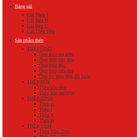
Bảng giá
Giá Thép I
Giá thép H
Giá thép U
Giá Thép Hộp
Sản phẩm thép
THÉP ỐNG
Ống thép mạ kẽm
Ống thép hàn đen
Ống thép đúc
Ống thép siêu âm
Ống lốc theo đơn đặt hàng
THÉP HỘP
Thép hộp đen
Thép hộp mạ kẽm
THÉP HÌNH
Thép U
Thép I
Thép V
Thép H
THÉP TẤM
Thép Tấm Trơn
Thép Tấm Gân