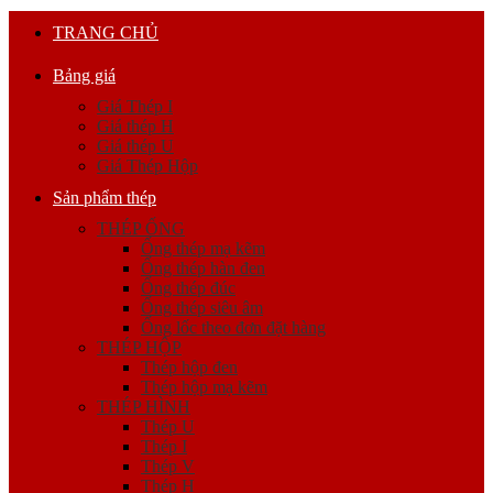
TRANG CHỦ
Bảng giá
Giá Thép I
Giá thép H
Giá thép U
Giá Thép Hộp
Sản phẩm thép
THÉP ỐNG
Ống thép mạ kẽm
Ống thép hàn đen
Ống thép đúc
Ống thép siêu âm
Ống lốc theo đơn đặt hàng
THÉP HỘP
Thép hộp đen
Thép hộp mạ kẽm
THÉP HÌNH
Thép U
Thép I
Thép V
Thép H