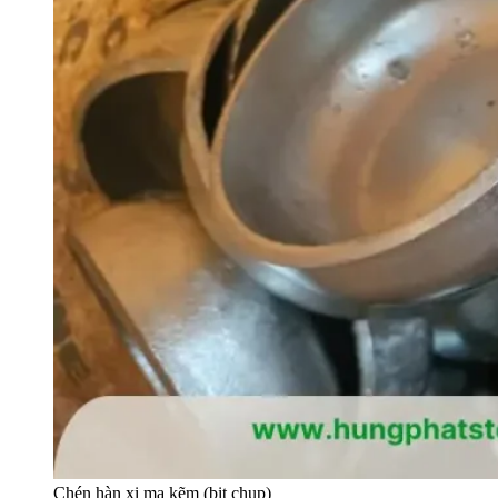
Chén hàn xi mạ kẽm (bịt chụp)