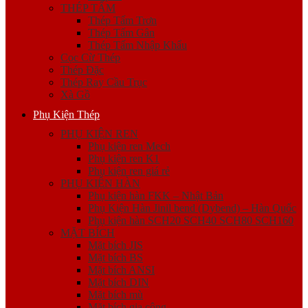
THÉP TẤM
Thép Tấm Trơn
Thép Tấm Gân
Thép Tấm Nhập Khẩu
Cọc Cừ Thép
Thép Đặc
Thép Ray Cầu Trục
Xà Gồ
Phụ Kiện Thép
PHỤ KIỆN REN
Phụ kiện ren Mech
Phụ kiện ren K1
Phụ kiện ren giá rẻ
PHỤ KIỆN HÀN
Phụ kiện hàn FKK – Nhật Bản
Phụ Kiện Hàn Jinil bend (Dybend) – Hàn Quốc
Phụ kiện hàn SCH20 SCH40 SCH80 SCH160
MẶT BÍCH
Mặt bích JIS
Mặt bích BS
Mặt bích ANSI
Mặt bích DIN
Mặt bích mù
Mặt bích gia công