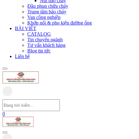
Nút báo cháy
Đầu phun chữa cháy
Trung tâm báo cháy
Van công nghiệp
Khớp nối & phụ kiện đường ống
BÀI VIẾT
CATALOG
Tin chuyên ngành
Tư vấn khách hàng
Blog tin tức
Liên hệ
0