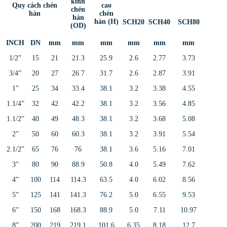
kính
Quy cách chén
cao
chén
hàn
chén
hàn
hàn (H)
SCH20
SCH40
SCH80
(OD)
INCH
DN
mm
mm
mm
mm
mm
mm
1/2”
15
21
21.3
25.9
2.6
2.77
3.73
3/4”
20
27
26.7
31.7
2.6
2.87
3.91
1”
25
34
33.4
38.1
3.2
3.38
4.55
1.1/4”
32
42
42.2
38.1
3.2
3.56
4.85
1.1/2”
40
49
48.3
38.1
3.2
3.68
5.08
2”
50
60
60.3
38.1
3.2
3.91
5.54
2.1/2”
65
76
76
38.1
3.6
5.16
7.01
3”
80
90
88.9
50.8
4.0
5.49
7.62
4”
100
114
114.3
63.5
4.0
6.02
8.56
5”
125
141
141.3
76.2
5.0
6.55
9.53
6”
150
168
168.3
88.9
5.0
7.11
10.97
8”
200
219
219.1
101.6
6.35
8.18
12.7