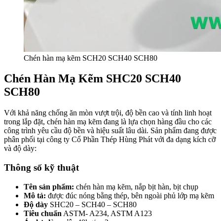
Chén hàn mạ kẽm SCH20 SCH40 SCH80
Chén Hàn Mạ Kẽm SHC20 SCH40
SCH80
Với khả năng chống ăn mòn vượt trội, độ bền cao và tính linh hoạt
trong lắp đặt, chén hàn mạ kẽm đang là lựa chọn hàng đầu cho các
công trình yêu cầu độ bền và hiệu suất lâu dài. Sản phẩm đang được
phân phối tại công ty Cổ Phần Thép Hùng Phát với đa dạng kích cỡ
và độ dày:
Thông số kỹ thuật
Tên sản phẩm:
chén hàn mạ kẽm, nắp bịt hàn, bịt chụp
Mô tả:
được đúc nóng bằng thép, bên ngoài phủ lớp mạ kẽm
Độ dày
SHC20 – SCH40 – SCH80
Tiêu chuẩn
ASTM- A234, ASTM A123