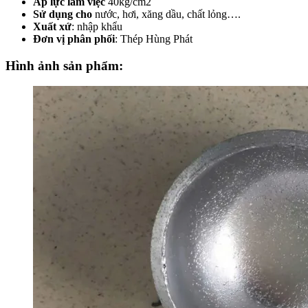
Áp lực làm việc
40kg/cm2
Sử dụng cho
nước, hơi, xăng dầu, chất lỏng….
Xuất xứ
: nhập khẩu
Đơn vị phân phối
: Thép Hùng Phát
Hình ảnh sản phẩm: