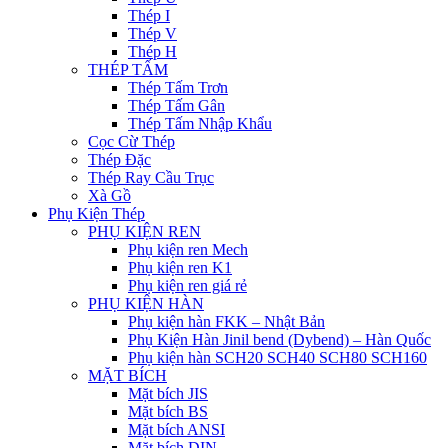
Thép I
Thép V
Thép H
THÉP TẤM
Thép Tấm Trơn
Thép Tấm Gân
Thép Tấm Nhập Khẩu
Cọc Cừ Thép
Thép Đặc
Thép Ray Cầu Trục
Xà Gồ
Phụ Kiện Thép
PHỤ KIỆN REN
Phụ kiện ren Mech
Phụ kiện ren K1
Phụ kiện ren giá rẻ
PHỤ KIỆN HÀN
Phụ kiện hàn FKK – Nhật Bản
Phụ Kiện Hàn Jinil bend (Dybend) – Hàn Quốc
Phụ kiện hàn SCH20 SCH40 SCH80 SCH160
MẶT BÍCH
Mặt bích JIS
Mặt bích BS
Mặt bích ANSI
Mặt bích DIN