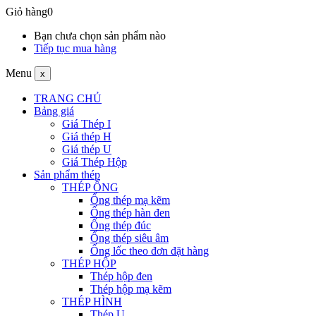
Giỏ hàng
0
Bạn chưa chọn sản phẩm nào
Tiếp tục mua hàng
Menu
x
TRANG CHỦ
Bảng giá
Giá Thép I
Giá thép H
Giá thép U
Giá Thép Hộp
Sản phẩm thép
THÉP ỐNG
Ống thép mạ kẽm
Ống thép hàn đen
Ống thép đúc
Ống thép siêu âm
Ống lốc theo đơn đặt hàng
THÉP HỘP
Thép hộp đen
Thép hộp mạ kẽm
THÉP HÌNH
Thép U