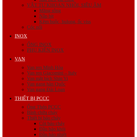
VẬT TƯ KHOAN NHỒI, SIÊU ÂM
Măng sông
Nắp bịt
Kẽm buộc, bulong, ốc viss
Cóc nối
INOX
ỐNG INOX
PHỤ KIỆN INOX
VAN
Van ren Minh Hòa
Van ren Giacomini – Italy
Van mặt bích Shin Yi
Van gang hàn Quốc
Van gang Đài Loan
THIẾT BỊ PCCC
Ống Thép PCCC
Bình chữa cháy
Thiết bị báo cháy
Còi báo cháy
Đầu báo khói
Đầu báo nhiệt