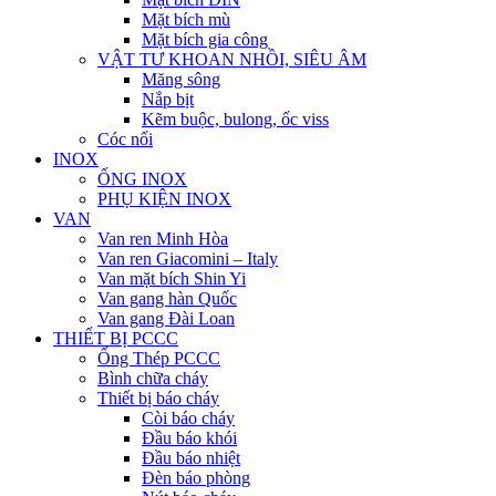
Mặt bích mù
Mặt bích gia công
VẬT TƯ KHOAN NHỒI, SIÊU ÂM
Măng sông
Nắp bịt
Kẽm buộc, bulong, ốc viss
Cóc nối
INOX
ỐNG INOX
PHỤ KIỆN INOX
VAN
Van ren Minh Hòa
Van ren Giacomini – Italy
Van mặt bích Shin Yi
Van gang hàn Quốc
Van gang Đài Loan
THIẾT BỊ PCCC
Ống Thép PCCC
Bình chữa cháy
Thiết bị báo cháy
Còi báo cháy
Đầu báo khói
Đầu báo nhiệt
Đèn báo phòng