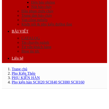
Đèn báo phòng
Nút báo cháy
Đầu phun chữa cháy
Trung tâm báo cháy
Van công nghiệp
Khớp nối & phụ kiện đường ống
BÀI VIẾT
CATALOG
Tin chuyên ngành
Tư vấn khách hàng
Blog tin tức
Liên hệ
Trang chủ
Phụ Kiện Thép
PHỤ KIỆN HÀN
Phụ kiện hàn SCH20 SCH40 SCH80 SCH160