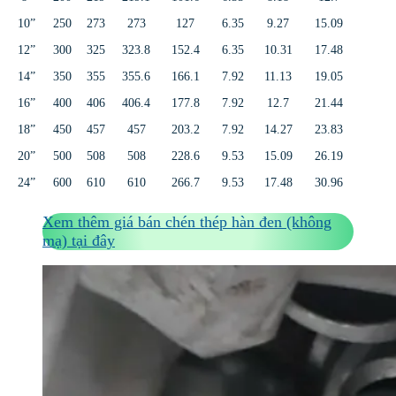
10”
250
273
273
127
6.35
9.27
15.09
12”
300
325
323.8
152.4
6.35
10.31
17.48
14”
350
355
355.6
166.1
7.92
11.13
19.05
16”
400
406
406.4
177.8
7.92
12.7
21.44
18”
450
457
457
203.2
7.92
14.27
23.83
20”
500
508
508
228.6
9.53
15.09
26.19
24”
600
610
610
266.7
9.53
17.48
30.96
Xem thêm giá bán chén thép hàn đen (không
mạ) tại đây