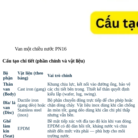
Van một chiều nước PN16
Cấu tạo chi tiết (phần chính và vật liệu)
Bộ
Vật liệu (theo
Vai trò chính
phận
bảng)
Thân
Khung chịu lực, kết nối vào đường ống, bảo vệ
van
Cast iron (gang)
các chi tiết bên trong. Thiết kế thân quyết định
(Body)
kiểu lắp (wafer, lug, swing).
Ductile iron
Bộ phận chuyển động trực tiếp để cho phép hoặc
Đĩa/ lá
(gang dẻo) hoặc
chặn dòng chảy. Vật liệu inox dùng khi cần chống
van
Stainless steel
ăn mòn tốt; gang dẻo dùng khi cần chi phí thấp
(Disc)
(inox)
nhưng vẫn bền.
Ghế
Bề mặt tiếp xúc với đĩa tạo độ kín khi van đóng.
làm
EPDM có độ đàn hồi tốt, kháng nước và chịu
EPDM
kín
nhiệt đến mức vừa phải — phù hợp cho môi
(Seat)
trường nước.