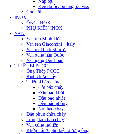
Nắp bịt
Kẽm buộc, bulong, ốc viss
Cóc nối
INOX
ỐNG INOX
PHỤ KIỆN INOX
VAN
Van ren Minh Hòa
Van ren Giacomini – Italy
Van mặt bích Shin Yi
Van gang hàn Quốc
Van gang Đài Loan
THIẾT BỊ PCCC
Ống Thép PCCC
Bình chữa cháy
Thiết bị báo cháy
Còi báo cháy
Đầu báo khói
Đầu báo nhiệt
Đèn báo phòng
Nút báo cháy
Đầu phun chữa cháy
Trung tâm báo cháy
Van công nghiệp
Khớp nối & phụ kiện đường ống