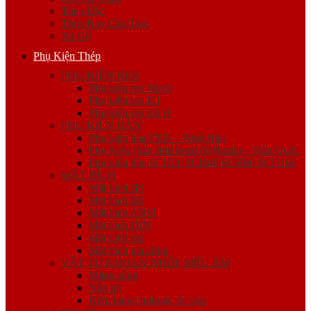
Thép Đặc
Thép Ray Cầu Trục
Xà Gồ
Phụ Kiện Thép
PHỤ KIỆN REN
Phụ kiện ren Mech
Phụ kiện ren K1
Phụ kiện ren giá rẻ
PHỤ KIỆN HÀN
Phụ kiện hàn FKK – Nhật Bản
Phụ Kiện Hàn Jinil bend (Dybend) – Hàn Quốc
Phụ kiện hàn SCH20 SCH40 SCH80 SCH160
MẶT BÍCH
Mặt bích JIS
Mặt bích BS
Mặt bích ANSI
Mặt bích DIN
Mặt bích mù
Mặt bích gia công
VẬT TƯ KHOAN NHỒI, SIÊU ÂM
Măng sông
Nắp bịt
Kẽm buộc, bulong, ốc viss