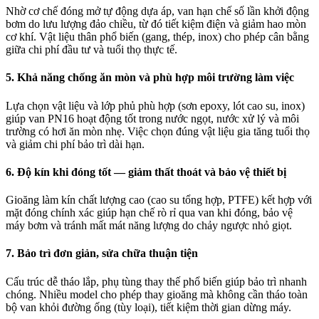
Nhờ cơ chế đóng mở tự động dựa áp, van hạn chế số lần khởi động
bơm do lưu lượng đảo chiều, từ đó tiết kiệm điện và giảm hao mòn
cơ khí. Vật liệu thân phổ biến (gang, thép, inox) cho phép cân bằng
giữa chi phí đầu tư và tuổi thọ thực tế.
5. Khả năng chống ăn mòn và phù hợp môi trường làm việc
Lựa chọn vật liệu và lớp phủ phù hợp (sơn epoxy, lót cao su, inox)
giúp van PN16 hoạt động tốt trong nước ngọt, nước xử lý và môi
trường có hơi ăn mòn nhẹ. Việc chọn đúng vật liệu gia tăng tuổi thọ
và giảm chi phí bảo trì dài hạn.
6. Độ kín khi đóng tốt — giảm thất thoát và bảo vệ thiết bị
Gioăng làm kín chất lượng cao (cao su tổng hợp, PTFE) kết hợp với
mặt đóng chính xác giúp hạn chế rò rỉ qua van khi đóng, bảo vệ
máy bơm và tránh mất mát năng lượng do chảy ngược nhỏ giọt.
7. Bảo trì đơn giản, sửa chữa thuận tiện
Cấu trúc dễ tháo lắp, phụ tùng thay thế phổ biến giúp bảo trì nhanh
chóng. Nhiều model cho phép thay gioăng mà không cần tháo toàn
bộ van khỏi đường ống (tùy loại), tiết kiệm thời gian dừng máy.