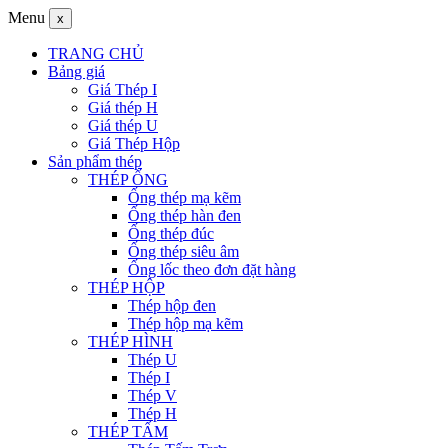
Menu
x
TRANG CHỦ
Bảng giá
Giá Thép I
Giá thép H
Giá thép U
Giá Thép Hộp
Sản phẩm thép
THÉP ỐNG
Ống thép mạ kẽm
Ống thép hàn đen
Ống thép đúc
Ống thép siêu âm
Ống lốc theo đơn đặt hàng
THÉP HỘP
Thép hộp đen
Thép hộp mạ kẽm
THÉP HÌNH
Thép U
Thép I
Thép V
Thép H
THÉP TẤM