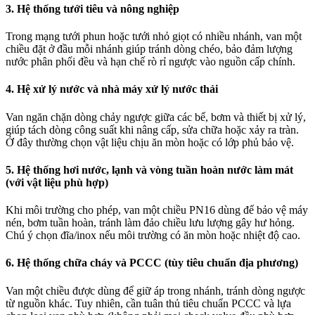
3. Hệ thống tưới tiêu và nông nghiệp
Trong mạng tưới phun hoặc tưới nhỏ giọt có nhiều nhánh, van một
chiều đặt ở đầu mỗi nhánh giúp tránh dòng chéo, bảo đảm lượng
nước phân phối đều và hạn chế rò rỉ ngược vào nguồn cấp chính.
4. Hệ xử lý nước và nhà máy xử lý nước thải
Van ngăn chặn dòng chảy ngược giữa các bể, bơm và thiết bị xử lý,
giúp tách dòng công suất khi nâng cấp, sửa chữa hoặc xảy ra tràn.
Ở đây thường chọn vật liệu chịu ăn mòn hoặc có lớp phủ bảo vệ.
5. Hệ thống hơi nước, lạnh và vòng tuần hoàn nước làm mát
(với vật liệu phù hợp)
Khi môi trường cho phép, van một chiều PN16 dùng để bảo vệ máy
nén, bơm tuần hoàn, tránh làm đảo chiều lưu lượng gây hư hỏng.
Chú ý chọn đĩa/inox nếu môi trường có ăn mòn hoặc nhiệt độ cao.
6. Hệ thống chữa cháy và PCCC (tùy tiêu chuẩn địa phương)
Van một chiều được dùng để giữ áp trong nhánh, tránh dòng ngược
từ nguồn khác. Tuy nhiên, cần tuân thủ tiêu chuẩn PCCC và lựa