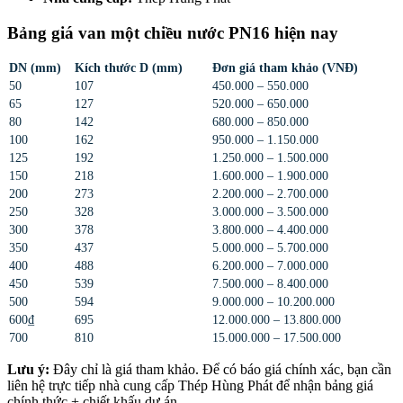
Bảng giá van một chiều nước PN16 hiện nay
DN (mm)
Kích thước D (mm)
Đơn giá tham khảo (VNĐ)
50
107
450.000 – 550.000
65
127
520.000 – 650.000
80
142
680.000 – 850.000
100
162
950.000 – 1.150.000
125
192
1.250.000 – 1.500.000
150
218
1.600.000 – 1.900.000
200
273
2.200.000 – 2.700.000
250
328
3.000.000 – 3.500.000
300
378
3.800.000 – 4.400.000
350
437
5.000.000 – 5.700.000
400
488
6.200.000 – 7.000.000
450
539
7.500.000 – 8.400.000
500
594
9.000.000 – 10.200.000
600₫
695
12.000.000 – 13.800.000
700
810
15.000.000 – 17.500.000
Lưu ý:
Đây chỉ là giá tham khảo. Để có báo giá chính xác, bạn cần
liên hệ trực tiếp nhà cung cấp Thép Hùng Phát để nhận bảng giá
chính thức + chiết khấu dự án.