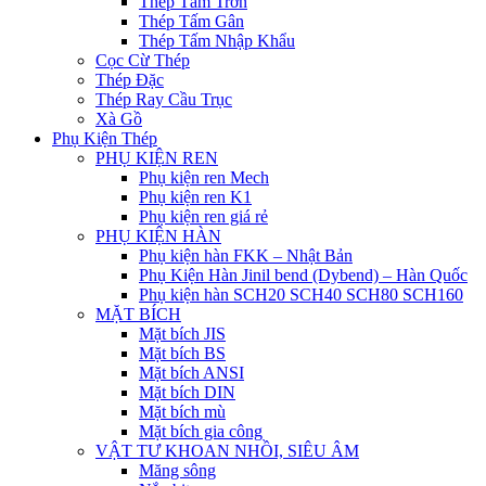
Thép Tấm Trơn
Thép Tấm Gân
Thép Tấm Nhập Khẩu
Cọc Cừ Thép
Thép Đặc
Thép Ray Cầu Trục
Xà Gồ
Phụ Kiện Thép
PHỤ KIỆN REN
Phụ kiện ren Mech
Phụ kiện ren K1
Phụ kiện ren giá rẻ
PHỤ KIỆN HÀN
Phụ kiện hàn FKK – Nhật Bản
Phụ Kiện Hàn Jinil bend (Dybend) – Hàn Quốc
Phụ kiện hàn SCH20 SCH40 SCH80 SCH160
MẶT BÍCH
Mặt bích JIS
Mặt bích BS
Mặt bích ANSI
Mặt bích DIN
Mặt bích mù
Mặt bích gia công
VẬT TƯ KHOAN NHỒI, SIÊU ÂM
Măng sông