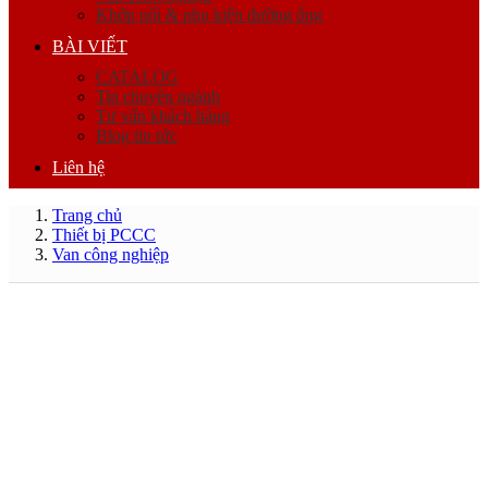
Khớp nối & phụ kiện đường ống
BÀI VIẾT
CATALOG
Tin chuyên ngành
Tư vấn khách hàng
Blog tin tức
Liên hệ
Trang chủ
Thiết bị PCCC
Van công nghiệp