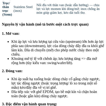
Trục/
Nối đĩa với thân van (hoặc dẫn hướng) — chịu
thân
Stainless Steel
lực và lực momen khi đóng/mở; inox chống ăn
trục
(inox)
mòn giúp giảm kẹt, kéo dài tuổi thọ.
(Stem)
Nguyên lý vận hành (mô tả bước-một cách trực quan)
1. Mở van:
Khi áp lực và lưu lượng tại cửa vào (upstream) lớn hơn áp lực
phía sau (downstream), lực của dòng chảy đẩy đĩa ra khỏi ghế
làm kín. Đĩa di chuyển (mở) cho phép nước chảy theo một
chiều.
Khoảng mở tỷ lệ với chênh áp; lưu lượng tăng => đĩa mở
rộng hơn (tùy kiểu van: swing/wafer/lift).
2. Đóng van:
Khi áp suất hạ xuống hoặc dòng chảy cố gắng chảy ngược,
lực tác động ngược (hoặc trọng lượng/ lò xo trong một số
mẫu) kéo/đẩy đĩa về vị trí ghế.
Đĩa tiếp xúc với ghế EPDM, tạo bề mặt kín và chặn hoàn
toàn (hoặc gần kín) dòng chảy ngược.
3. Đặc điểm vận hành quan trọng: