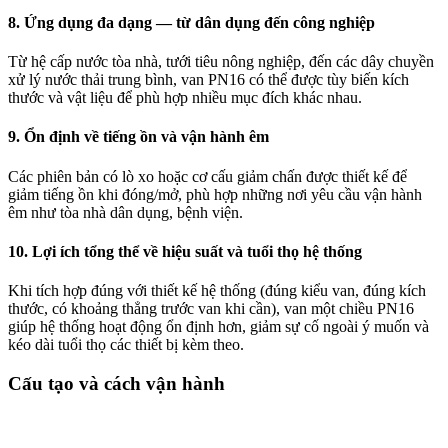
8. Ứng dụng đa dạng — từ dân dụng đến công nghiệp
Từ hệ cấp nước tòa nhà, tưới tiêu nông nghiệp, đến các dây chuyền
xử lý nước thải trung bình, van PN16 có thể được tùy biến kích
thước và vật liệu để phù hợp nhiều mục đích khác nhau.
9. Ổn định về tiếng ồn và vận hành êm
Các phiên bản có lò xo hoặc cơ cấu giảm chấn được thiết kế để
giảm tiếng ồn khi đóng/mở, phù hợp những nơi yêu cầu vận hành
êm như tòa nhà dân dụng, bệnh viện.
10. Lợi ích tổng thể về hiệu suất và tuổi thọ hệ thống
Khi tích hợp đúng với thiết kế hệ thống (đúng kiểu van, đúng kích
thước, có khoảng thẳng trước van khi cần), van một chiều PN16
giúp hệ thống hoạt động ổn định hơn, giảm sự cố ngoài ý muốn và
kéo dài tuổi thọ các thiết bị kèm theo.
Cấu tạo và cách vận hành