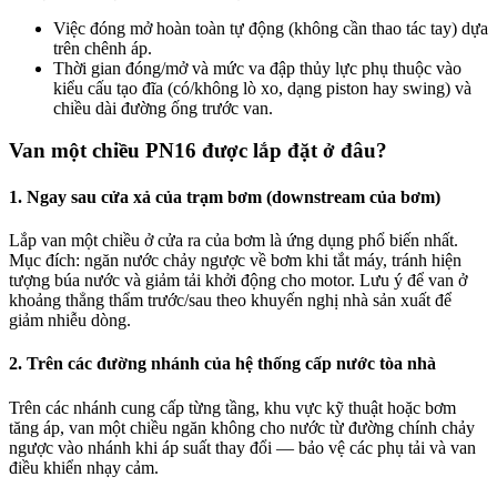
Việc đóng mở hoàn toàn tự động (không cần thao tác tay) dựa
trên chênh áp.
Thời gian đóng/mở và mức va đập thủy lực phụ thuộc vào
kiểu cấu tạo đĩa (có/không lò xo, dạng piston hay swing) và
chiều dài đường ống trước van.
Van một chiều PN16 được lắp đặt ở đâu?
1. Ngay sau cửa xả của trạm bơm (downstream của bơm)
Lắp van một chiều ở cửa ra của bơm là ứng dụng phổ biến nhất.
Mục đích: ngăn nước chảy ngược về bơm khi tắt máy, tránh hiện
tượng búa nước và giảm tải khởi động cho motor. Lưu ý để van ở
khoảng thẳng thẩm trước/sau theo khuyến nghị nhà sản xuất để
giảm nhiễu dòng.
2. Trên các đường nhánh của hệ thống cấp nước tòa nhà
Trên các nhánh cung cấp từng tầng, khu vực kỹ thuật hoặc bơm
tăng áp, van một chiều ngăn không cho nước từ đường chính chảy
ngược vào nhánh khi áp suất thay đổi — bảo vệ các phụ tải và van
điều khiển nhạy cảm.