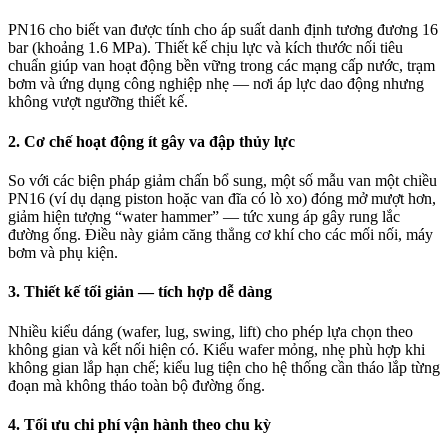
PN16 cho biết van được tính cho áp suất danh định tương đương 16
bar (khoảng 1.6 MPa). Thiết kế chịu lực và kích thước nối tiêu
chuẩn giúp van hoạt động bền vững trong các mạng cấp nước, trạm
bơm và ứng dụng công nghiệp nhẹ — nơi áp lực dao động nhưng
không vượt ngưỡng thiết kế.
2. Cơ chế hoạt động ít gây va đập thủy lực
So với các biện pháp giảm chấn bổ sung, một số mẫu van một chiều
PN16 (ví dụ dạng piston hoặc van đĩa có lò xo) đóng mở mượt hơn,
giảm hiện tượng “water hammer” — tức xung áp gây rung lắc
đường ống. Điều này giảm căng thẳng cơ khí cho các mối nối, máy
bơm và phụ kiện.
3. Thiết kế tối giản — tích hợp dễ dàng
Nhiều kiểu dáng (wafer, lug, swing, lift) cho phép lựa chọn theo
không gian và kết nối hiện có. Kiểu wafer mỏng, nhẹ phù hợp khi
không gian lắp hạn chế; kiểu lug tiện cho hệ thống cần tháo lắp từng
đoạn mà không tháo toàn bộ đường ống.
4. Tối ưu chi phí vận hành theo chu kỳ