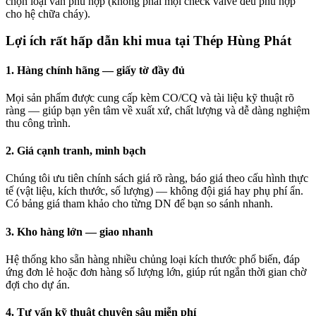
chọn loại van phù hợp (không phải mọi check valve đều phù hợp
cho hệ chữa cháy).
Lợi ích rất hấp dẫn khi mua tại Thép Hùng Phát
1. Hàng chính hãng — giấy tờ đầy đủ
Mọi sản phẩm được cung cấp kèm CO/CQ và tài liệu kỹ thuật rõ
ràng — giúp bạn yên tâm về xuất xứ, chất lượng và dễ dàng nghiệm
thu công trình.
2. Giá cạnh tranh, minh bạch
Chúng tôi ưu tiên chính sách giá rõ ràng, báo giá theo cấu hình thực
tế (vật liệu, kích thước, số lượng) — không đội giá hay phụ phí ẩn.
Có bảng giá tham khảo cho từng DN để bạn so sánh nhanh.
3. Kho hàng lớn — giao nhanh
Hệ thống kho sẵn hàng nhiều chủng loại kích thước phổ biến, đáp
ứng đơn lẻ hoặc đơn hàng số lượng lớn, giúp rút ngắn thời gian chờ
đợi cho dự án.
4. Tư vấn kỹ thuật chuyên sâu miễn phí