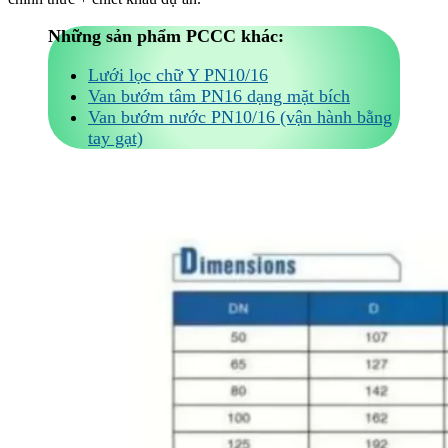
Những sản phẩm PCCC khác:
Lưới lọc chữ Y PN10/16
Van bướm tâm PN16 dạng mặt bích
Van bướm nước PN10/16 (vận hành bằng
tay gạt)