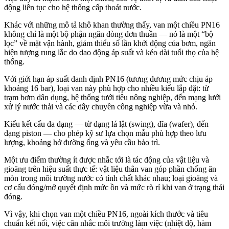
động liên tục cho hệ thống cấp thoát nước.
Khác với những mô tả khô khan thường thấy, van một chiều PN16
không chỉ là một bộ phận ngăn dòng đơn thuần — nó là một “bộ
lọc” về mặt vận hành, giảm thiểu số lần khởi động của bơm, ngăn
hiện tượng rung lắc do dao động áp suất và kéo dài tuổi thọ của hệ
thống.
Với giới hạn áp suất danh định PN16 (tương đương mức chịu áp
khoảng 16 bar), loại van này phù hợp cho nhiều kiểu lắp đặt: từ
trạm bơm dân dụng, hệ thống tưới tiêu nông nghiệp, đến mạng lưới
xử lý nước thải và các dây chuyền công nghiệp vừa và nhỏ.
Kiểu kết cấu đa dạng — từ dạng lá lật (swing), đĩa (wafer), đến
dạng piston — cho phép kỹ sư lựa chọn mẫu phù hợp theo lưu
lượng, khoảng hở đường ống và yêu cầu bảo trì.
Một ưu điểm thường ít được nhắc tới là tác động của vật liệu và
gioăng trên hiệu suất thực tế: vật liệu thân van góp phần chống ăn
mòn trong môi trường nước có tính chất khác nhau; loại gioăng và
cơ cấu đóng/mở quyết định mức ồn và mức rò rỉ khi van ở trạng thái
đóng.
Vì vậy, khi chọn van một chiều PN16, ngoài kích thước và tiêu
chuẩn kết nối, việc cân nhắc môi trường làm việc (nhiệt độ, hàm