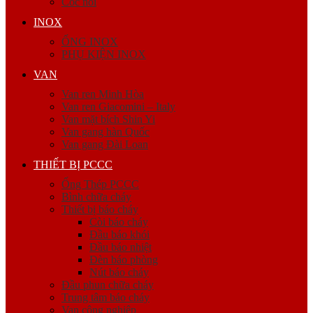
Cóc nối
INOX
ỐNG INOX
PHỤ KIỆN INOX
VAN
Van ren Minh Hòa
Van ren Giacomini – Italy
Van mặt bích Shin Yi
Van gang hàn Quốc
Van gang Đài Loan
THIẾT BỊ PCCC
Ống Thép PCCC
Bình chữa cháy
Thiết bị báo cháy
Còi báo cháy
Đầu báo khói
Đầu báo nhiệt
Đèn báo phòng
Nút báo cháy
Đầu phun chữa cháy
Trung tâm báo cháy
Van công nghiệp