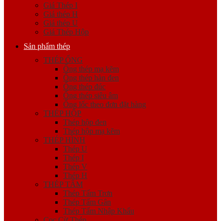
Giá Thép I
Giá thép H
Giá thép U
Giá Thép Hộp
Sản phẩm thép
THÉP ỐNG
Ống thép mạ kẽm
Ống thép hàn đen
Ống thép đúc
Ống thép siêu âm
Ống lốc theo đơn đặt hàng
THÉP HỘP
Thép hộp đen
Thép hộp mạ kẽm
THÉP HÌNH
Thép U
Thép I
Thép V
Thép H
THÉP TẤM
Thép Tấm Trơn
Thép Tấm Gân
Thép Tấm Nhập Khẩu
Cọc Cừ Thép