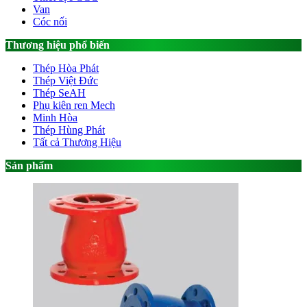
Van
Cóc nối
Thương hiệu phổ biến
Thép Hòa Phát
Thép Việt Đức
Thép SeAH
Phụ kiên ren Mech
Minh Hòa
Thép Hùng Phát
Tất cả Thương Hiệu
Sản phẩm