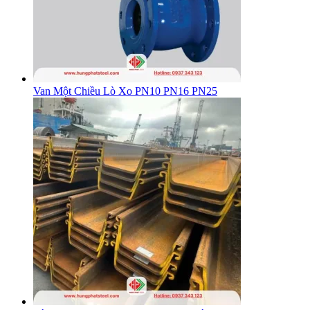
Van Một Chiều Lò Xo PN10 PN16 PN25