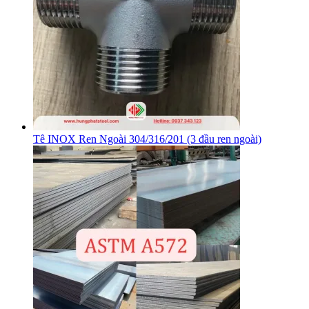
Tê INOX Ren Ngoài 304/316/201 (3 đầu ren ngoài)