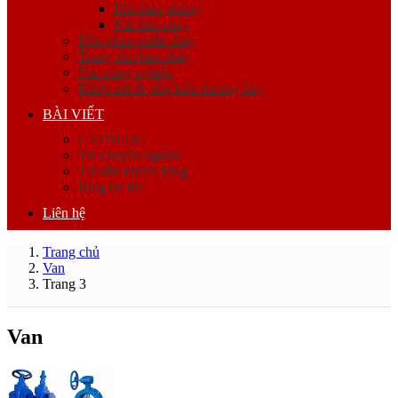
Đèn báo phòng
Nút báo cháy
Đầu phun chữa cháy
Trung tâm báo cháy
Van công nghiệp
Khớp nối & phụ kiện đường ống
BÀI VIẾT
CATALOG
Tin chuyên ngành
Tư vấn khách hàng
Blog tin tức
Liên hệ
Trang chủ
Van
Trang 3
Van