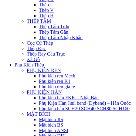
Thép I
Thép V
Thép H
THÉP TẤM
Thép Tấm Trơn
Thép Tấm Gân
Thép Tấm Nhập Khẩu
Cọc Cừ Thép
Thép Đặc
Thép Ray Cầu Trục
Xà Gồ
Phụ Kiện Thép
PHỤ KIỆN REN
Phụ kiện ren Mech
Phụ kiện ren K1
Phụ kiện ren giá rẻ
PHỤ KIỆN HÀN
Phụ kiện hàn FKK – Nhật Bản
Phụ Kiện Hàn Jinil bend (Dybend) – Hàn Quốc
Phụ kiện hàn SCH20 SCH40 SCH80 SCH160
MẶT BÍCH
Mặt bích JIS
Mặt bích BS
Mặt bích ANSI
Mặt bích DIN