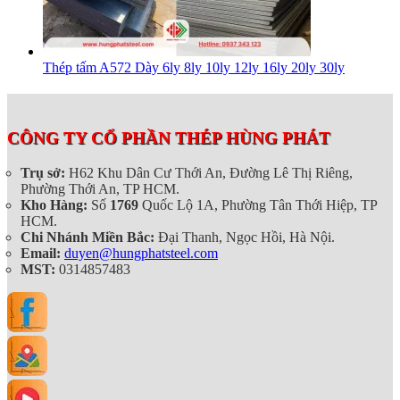
Thép tấm A572 Dày 6ly 8ly 10ly 12ly 16ly 20ly 30ly
CÔNG TY CỔ PHẦN THÉP HÙNG PHÁT
Trụ sở:
H62 Khu Dân Cư Thới An, Đường Lê Thị Riêng,
Phường Thới An, TP HCM.
Kho Hàng:
Số
1769
Quốc Lộ 1A, Phường Tân Thới Hiệp, TP
HCM.
Chi Nhánh Miền Bắc:
Đại Thanh, Ngọc Hồi, Hà Nội.
Email:
duyen@hungphatsteel.com
MST:
0314857483