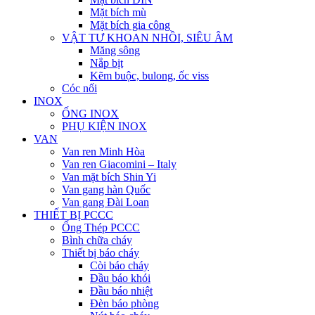
Mặt bích mù
Mặt bích gia công
VẬT TƯ KHOAN NHỒI, SIÊU ÂM
Măng sông
Nắp bịt
Kẽm buộc, bulong, ốc viss
Cóc nối
INOX
ỐNG INOX
PHỤ KIỆN INOX
VAN
Van ren Minh Hòa
Van ren Giacomini – Italy
Van mặt bích Shin Yi
Van gang hàn Quốc
Van gang Đài Loan
THIẾT BỊ PCCC
Ống Thép PCCC
Bình chữa cháy
Thiết bị báo cháy
Còi báo cháy
Đầu báo khói
Đầu báo nhiệt
Đèn báo phòng