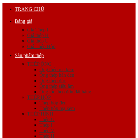
TRANG CHỦ
Bảng giá
Giá Thép I
Giá thép H
Giá thép U
Giá Thép Hộp
Sản phẩm thép
THÉP ỐNG
Ống thép mạ kẽm
Ống thép hàn đen
Ống thép đúc
Ống thép siêu âm
Ống lốc theo đơn đặt hàng
THÉP HỘP
Thép hộp đen
Thép hộp mạ kẽm
THÉP HÌNH
Thép U
Thép I
Thép V
Thép H