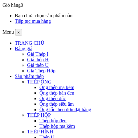
Giỏ hàng
0
Bạn chưa chọn sản phẩm nào
Tiếp tục mua hàng
Menu
x
TRANG CHỦ
Bảng giá
Giá Thép I
Giá thép H
Giá thép U
Giá Thép Hộp
Sản phẩm thép
THÉP ỐNG
Ống thép mạ kẽm
Ống thép hàn đen
Ống thép đúc
Ống thép siêu âm
Ống lốc theo đơn đặt hàng
THÉP HỘP
Thép hộp đen
Thép hộp mạ kẽm
THÉP HÌNH
Thép U