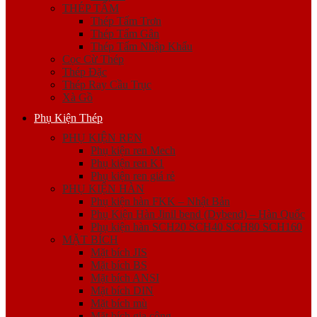
THÉP TẤM
Thép Tấm Trơn
Thép Tấm Gân
Thép Tấm Nhập Khẩu
Cọc Cừ Thép
Thép Đặc
Thép Ray Cầu Trục
Xà Gồ
Phụ Kiện Thép
PHỤ KIỆN REN
Phụ kiện ren Mech
Phụ kiện ren K1
Phụ kiện ren giá rẻ
PHỤ KIỆN HÀN
Phụ kiện hàn FKK – Nhật Bản
Phụ Kiện Hàn Jinil bend (Dybend) – Hàn Quốc
Phụ kiện hàn SCH20 SCH40 SCH80 SCH160
MẶT BÍCH
Mặt bích JIS
Mặt bích BS
Mặt bích ANSI
Mặt bích DIN
Mặt bích mù
Mặt bích gia công