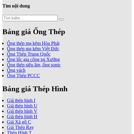
Tìm nội dung
Bảng giá Ống Thép
Ống thép mạ kẽm Hòa Phát
Ống thép mạ kẽm Việt Đức
Ống Thép Trung Quốc
Ống lốc gia công tại Xưởng
Ống thép siêu âm, ống sonic
Ống vách
Ống Thép PCCC
Bảng giá Thép Hình
Giá thép hình I
Giá thép hình U
Giá thép hình V
Giá thép hình H
Giá Xà gồ C
Giá Thép Ray
Thép Hình T