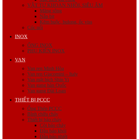
VẬT TƯ KHOAN NHỒI, SIÊU ÂM
Măng sông
Nắp bịt
Kẽm buộc, bulong, ốc viss
Cóc nối
INOX
ỐNG INOX
PHỤ KIỆN INOX
VAN
Van ren Minh Hòa
Van ren Giacomini – Italy
Van mặt bích Shin Yi
Van gang hàn Quốc
Van gang Đài Loan
THIẾT BỊ PCCC
Ống Thép PCCC
Bình chữa cháy
Thiết bị báo cháy
Còi báo cháy
Đầu báo khói
Đầu báo nhiệt