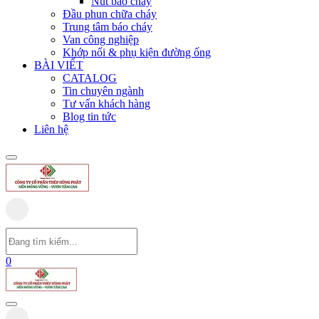
Nút báo cháy
Đầu phun chữa cháy
Trung tâm báo cháy
Van công nghiệp
Khớp nối & phụ kiện đường ống
BÀI VIẾT
CATALOG
Tin chuyên ngành
Tư vấn khách hàng
Blog tin tức
Liên hệ
0