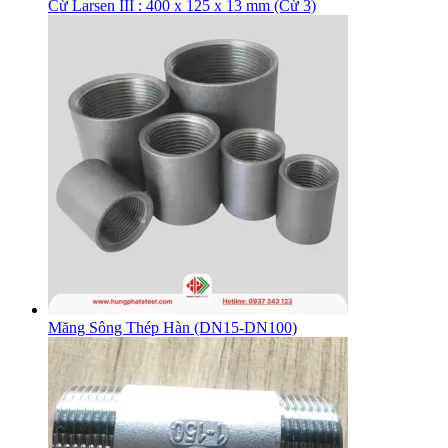
Cừ Larsen III : 400 x 125 x 13 mm (Cừ 3)
Măng Sông Thép Hàn (DN15-DN100)