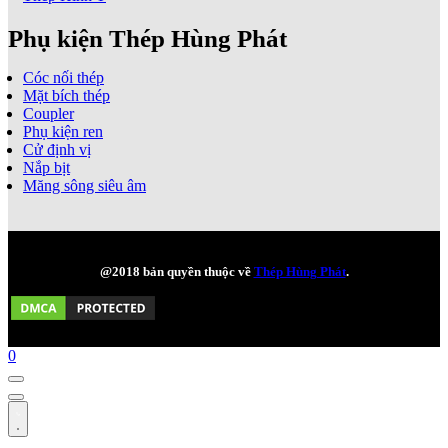
Phụ kiện Thép Hùng Phát
Cóc nối thép
Mặt bích thép
Coupler
Phụ kiện ren
Cử định vị
Nắp bịt
Măng sông siêu âm
@2018 bản quyền thuộc về
Thép Hùng Phát
.
0