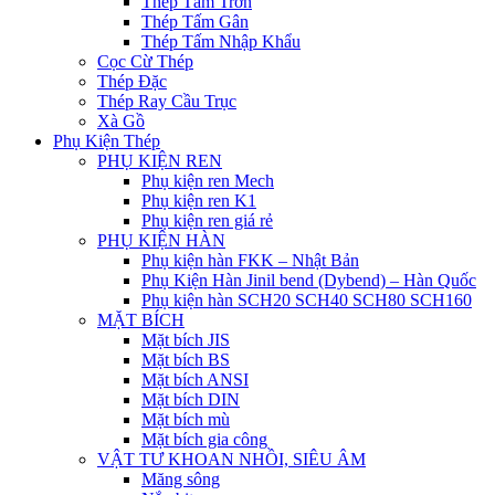
Thép Tấm Trơn
Thép Tấm Gân
Thép Tấm Nhập Khẩu
Cọc Cừ Thép
Thép Đặc
Thép Ray Cầu Trục
Xà Gồ
Phụ Kiện Thép
PHỤ KIỆN REN
Phụ kiện ren Mech
Phụ kiện ren K1
Phụ kiện ren giá rẻ
PHỤ KIỆN HÀN
Phụ kiện hàn FKK – Nhật Bản
Phụ Kiện Hàn Jinil bend (Dybend) – Hàn Quốc
Phụ kiện hàn SCH20 SCH40 SCH80 SCH160
MẶT BÍCH
Mặt bích JIS
Mặt bích BS
Mặt bích ANSI
Mặt bích DIN
Mặt bích mù
Mặt bích gia công
VẬT TƯ KHOAN NHỒI, SIÊU ÂM
Măng sông