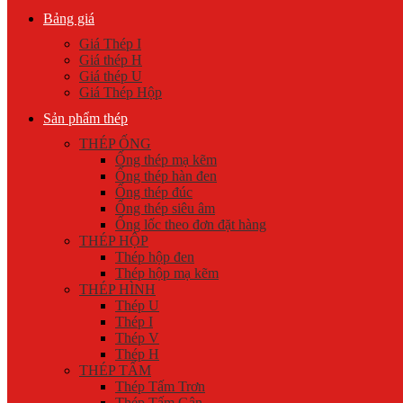
Bảng giá
Giá Thép I
Giá thép H
Giá thép U
Giá Thép Hộp
Sản phẩm thép
THÉP ỐNG
Ống thép mạ kẽm
Ống thép hàn đen
Ống thép đúc
Ống thép siêu âm
Ống lốc theo đơn đặt hàng
THÉP HỘP
Thép hộp đen
Thép hộp mạ kẽm
THÉP HÌNH
Thép U
Thép I
Thép V
Thép H
THÉP TẤM
Thép Tấm Trơn
Thép Tấm Gân