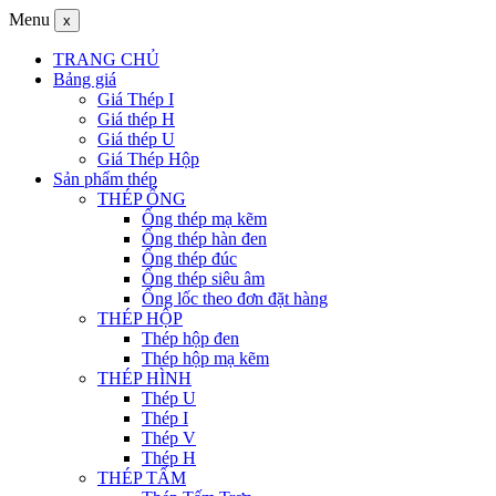
Menu
x
TRANG CHỦ
Bảng giá
Giá Thép I
Giá thép H
Giá thép U
Giá Thép Hộp
Sản phẩm thép
THÉP ỐNG
Ống thép mạ kẽm
Ống thép hàn đen
Ống thép đúc
Ống thép siêu âm
Ống lốc theo đơn đặt hàng
THÉP HỘP
Thép hộp đen
Thép hộp mạ kẽm
THÉP HÌNH
Thép U
Thép I
Thép V
Thép H
THÉP TẤM