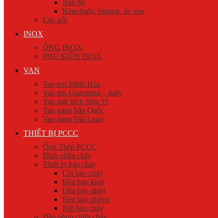
Nắp bịt
Kẽm buộc, bulong, ốc viss
Cóc nối
INOX
ỐNG INOX
PHỤ KIỆN INOX
VAN
Van ren Minh Hòa
Van ren Giacomini – Italy
Van mặt bích Shin Yi
Van gang hàn Quốc
Van gang Đài Loan
THIẾT BỊ PCCC
Ống Thép PCCC
Bình chữa cháy
Thiết bị báo cháy
Còi báo cháy
Đầu báo khói
Đầu báo nhiệt
Đèn báo phòng
Nút báo cháy
Đầu phun chữa cháy