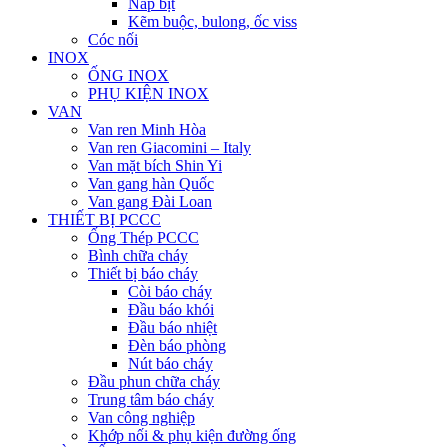
Nắp bịt
Kẽm buộc, bulong, ốc viss
Cóc nối
INOX
ỐNG INOX
PHỤ KIỆN INOX
VAN
Van ren Minh Hòa
Van ren Giacomini – Italy
Van mặt bích Shin Yi
Van gang hàn Quốc
Van gang Đài Loan
THIẾT BỊ PCCC
Ống Thép PCCC
Bình chữa cháy
Thiết bị báo cháy
Còi báo cháy
Đầu báo khói
Đầu báo nhiệt
Đèn báo phòng
Nút báo cháy
Đầu phun chữa cháy
Trung tâm báo cháy
Van công nghiệp
Khớp nối & phụ kiện đường ống