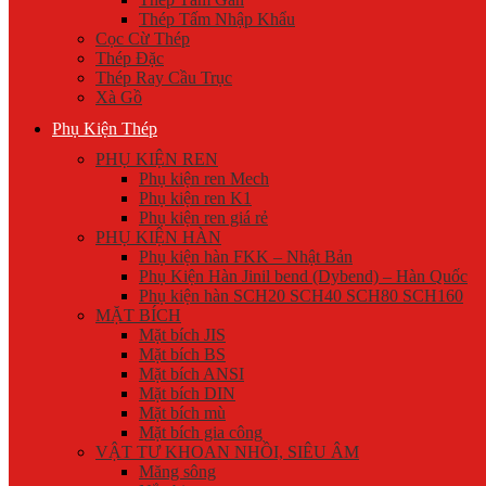
Thép Tấm Nhập Khẩu
Cọc Cừ Thép
Thép Đặc
Thép Ray Cầu Trục
Xà Gồ
Phụ Kiện Thép
PHỤ KIỆN REN
Phụ kiện ren Mech
Phụ kiện ren K1
Phụ kiện ren giá rẻ
PHỤ KIỆN HÀN
Phụ kiện hàn FKK – Nhật Bản
Phụ Kiện Hàn Jinil bend (Dybend) – Hàn Quốc
Phụ kiện hàn SCH20 SCH40 SCH80 SCH160
MẶT BÍCH
Mặt bích JIS
Mặt bích BS
Mặt bích ANSI
Mặt bích DIN
Mặt bích mù
Mặt bích gia công
VẬT TƯ KHOAN NHỒI, SIÊU ÂM
Măng sông