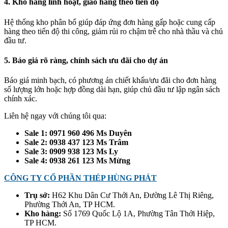
4. Kho hàng linh hoạt, giao hàng theo tiến độ
Hệ thống kho phân bổ giúp đáp ứng đơn hàng gấp hoặc cung cấp
hàng theo tiến độ thi công, giảm rủi ro chậm trễ cho nhà thầu và chủ
đầu tư.
5. Báo giá rõ ràng, chính sách ưu đãi cho dự án
Báo giá minh bạch, có phương án chiết khấu/ưu đãi cho đơn hàng
số lượng lớn hoặc hợp đồng dài hạn, giúp chủ đầu tư lập ngân sách
chính xác.
Liên hệ ngay với chúng tôi qua:
Sale 1: 0971 960 496 Ms Duyên
Sale 2: 0938 437 123 Ms Trâm
Sale 3: 0909 938 123 Ms Ly
Sale 4: 0938 261 123 Ms Mừng
CÔNG TY CỔ PHẦN THÉP HÙNG PHÁT
Trụ sở:
H62 Khu Dân Cư Thới An, Đường Lê Thị Riêng,
Phường Thới An, TP HCM.
Kho hàng:
Số 1769 Quốc Lộ 1A, Phường Tân Thới Hiệp,
TP HCM.