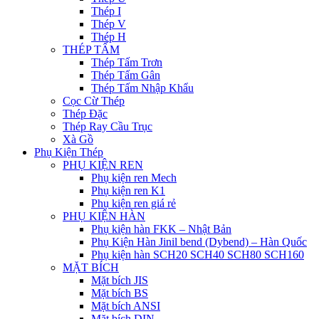
Thép I
Thép V
Thép H
THÉP TẤM
Thép Tấm Trơn
Thép Tấm Gân
Thép Tấm Nhập Khẩu
Cọc Cừ Thép
Thép Đặc
Thép Ray Cầu Trục
Xà Gồ
Phụ Kiện Thép
PHỤ KIỆN REN
Phụ kiện ren Mech
Phụ kiện ren K1
Phụ kiện ren giá rẻ
PHỤ KIỆN HÀN
Phụ kiện hàn FKK – Nhật Bản
Phụ Kiện Hàn Jinil bend (Dybend) – Hàn Quốc
Phụ kiện hàn SCH20 SCH40 SCH80 SCH160
MẶT BÍCH
Mặt bích JIS
Mặt bích BS
Mặt bích ANSI
Mặt bích DIN