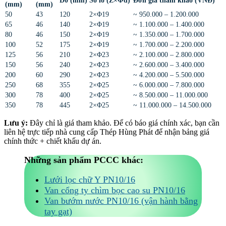
D0 (mm)
Số lỗ (Z×Φd)
Đơn giá tham khảo (VNĐ)
(mm)
(mm)
50
43
120
2×Φ19
~ 950.000 – 1.200.000
65
46
140
2×Φ19
~ 1.100.000 – 1.400.000
80
46
150
2×Φ19
~ 1.350.000 – 1.700.000
100
52
175
2×Φ19
~ 1.700.000 – 2.200.000
125
56
210
2×Φ23
~ 2.100.000 – 2.800.000
150
56
240
2×Φ23
~ 2.600.000 – 3.400.000
200
60
290
2×Φ23
~ 4.200.000 – 5.500.000
250
68
355
2×Φ25
~ 6.000.000 – 7.800.000
300
78
400
2×Φ25
~ 8.500.000 – 11.000.000
350
78
445
2×Φ25
~ 11.000.000 – 14.500.000
Lưu ý:
Đây chỉ là giá tham khảo. Để có báo giá chính xác, bạn cần
liên hệ trực tiếp nhà cung cấp Thép Hùng Phát để nhận bảng giá
chính thức + chiết khấu dự án.
Những sản phẩm PCCC khác:
Lưới lọc chữ Y PN10/16
Van cổng ty chìm bọc cao su PN10/16
Van bướm nước PN10/16 (vận hành bằng
tay gạt)