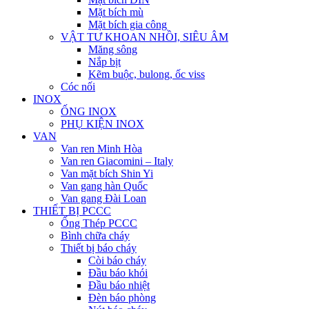
Mặt bích mù
Mặt bích gia công
VẬT TƯ KHOAN NHỒI, SIÊU ÂM
Măng sông
Nắp bịt
Kẽm buộc, bulong, ốc viss
Cóc nối
INOX
ỐNG INOX
PHỤ KIỆN INOX
VAN
Van ren Minh Hòa
Van ren Giacomini – Italy
Van mặt bích Shin Yi
Van gang hàn Quốc
Van gang Đài Loan
THIẾT BỊ PCCC
Ống Thép PCCC
Bình chữa cháy
Thiết bị báo cháy
Còi báo cháy
Đầu báo khói
Đầu báo nhiệt
Đèn báo phòng