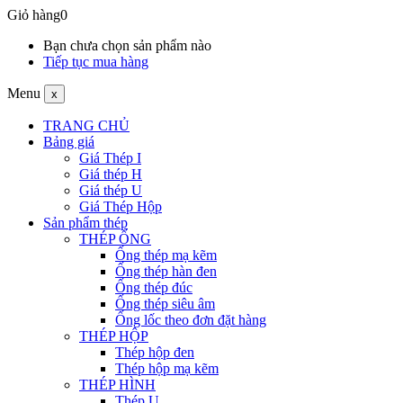
Giỏ hàng
0
Bạn chưa chọn sản phẩm nào
Tiếp tục mua hàng
Menu
x
TRANG CHỦ
Bảng giá
Giá Thép I
Giá thép H
Giá thép U
Giá Thép Hộp
Sản phẩm thép
THÉP ỐNG
Ống thép mạ kẽm
Ống thép hàn đen
Ống thép đúc
Ống thép siêu âm
Ống lốc theo đơn đặt hàng
THÉP HỘP
Thép hộp đen
Thép hộp mạ kẽm
THÉP HÌNH
Thép U