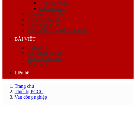
Đèn báo phòng
Nút báo cháy
Đầu phun chữa cháy
Trung tâm báo cháy
Van công nghiệp
Khớp nối & phụ kiện đường ống
BÀI VIẾT
CATALOG
Tin chuyên ngành
Tư vấn khách hàng
Blog tin tức
Liên hệ
Trang chủ
Thiết bị PCCC
Van công nghiệp