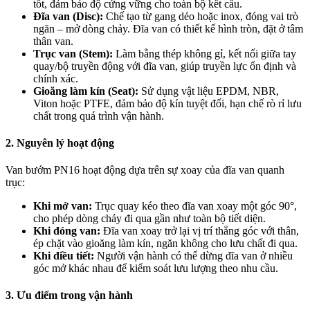
tốt, đảm bảo độ cứng vững cho toàn bộ kết cấu.
Đĩa van (Disc):
Chế tạo từ gang dẻo hoặc inox, đóng vai trò
ngăn – mở dòng chảy. Đĩa van có thiết kế hình tròn, đặt ở tâm
thân van.
Trục van (Stem):
Làm bằng thép không gỉ, kết nối giữa tay
quay/bộ truyền động với đĩa van, giúp truyền lực ổn định và
chính xác.
Gioăng làm kín (Seat):
Sử dụng vật liệu EPDM, NBR,
Viton hoặc PTFE, đảm bảo độ kín tuyệt đối, hạn chế rò rỉ lưu
chất trong quá trình vận hành.
2. Nguyên lý hoạt động
Van bướm PN16 hoạt động dựa trên sự xoay của đĩa van quanh
trục:
Khi mở van:
Trục quay kéo theo đĩa van xoay một góc 90°,
cho phép dòng chảy đi qua gần như toàn bộ tiết diện.
Khi đóng van:
Đĩa van xoay trở lại vị trí thẳng góc với thân,
ép chặt vào gioăng làm kín, ngăn không cho lưu chất đi qua.
Khi điều tiết:
Người vận hành có thể dừng đĩa van ở nhiều
góc mở khác nhau để kiểm soát lưu lượng theo nhu cầu.
3. Ưu điểm trong vận hành