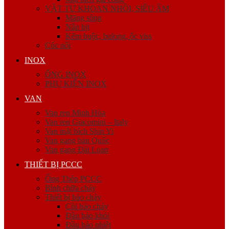
VẬT TƯ KHOAN NHỒI, SIÊU ÂM
Măng sông
Nắp bịt
Kẽm buộc, bulong, ốc viss
Cóc nối
INOX
ỐNG INOX
PHỤ KIỆN INOX
VAN
Van ren Minh Hòa
Van ren Giacomini – Italy
Van mặt bích Shin Yi
Van gang hàn Quốc
Van gang Đài Loan
THIẾT BỊ PCCC
Ống Thép PCCC
Bình chữa cháy
Thiết bị báo cháy
Còi báo cháy
Đầu báo khói
Đầu báo nhiệt