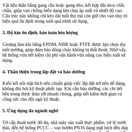
Vật liệu thân bằng gang cầu hoặc gang dẻo, kết hợp đĩa inox chắc
chắn, giúp van chống biến dạng khi chịu áp suất và nhiệt độ cao.
Cấu trúc này không chỉ kéo dài tuổi thọ mà còn giữ cho van duy trì
hiệu quả ổn định trong suốt quá trình sử dụng.
3. Độ kín ổn định, bảo toàn lưu lượng
Gioăng làm kín bằng EPDM, NBR hoặc PTFE được lựa chọn tùy
môi trường, giúp đảm bảo dòng chảy không bị thất thoát. Nhờ vậy,
hệ thống vừa tiết kiệm chi phí vận hành vừa nâng cao hiệu suất sử
dụng.
4. Thân thiện trong lắp đặt và bảo dưỡng
Kiểu kết nối mặt bích tiêu chuẩn giúp việc lắp đặt trở nên dễ dàng,
không đòi hỏi kỹ thuật phức tạp. Khi cần bảo dưỡng, các chi tiết
bên trong được tháo rời nhanh chóng, giúp tiết kiệm thời gian và
công sức cho đội ngũ kỹ thuật.
5. Ứng dụng đa ngành nghề
Từ cấp thoát nước đô thị, nhà máy sản xuất thực phẩm, xử lý nước
thải, đến hệ thống PCCC – van bướm PN16 dạng mặt bích đều đáp