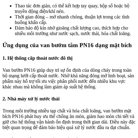
Thao tác đơn giản, có thể kết hợp tay quay, hộp số hoặc bộ
truyền động điện/khí nén.
Thời gian đóng – mở nhanh chóng, thuận lợi trong các tình
huống khẩn cấp.
Đảm bảo độ kín nhờ gioăng chất lượng cao, thích hợp cho
nhiều môi trường như nước sạch, nước thải, hóa chất loãng.
Ứng dụng của van bướm tâm PN16 dạng mặt bích
1. Hệ thống cấp thoát nước đô thị
Van bướm PN16 giúp duy trì sự ổn định của dòng chảy trong toàn
bộ mạng lưới cấp thoát nước. Nhờ khả năng đóng mở linh hoạt, sản
phẩm này hỗ trợ tối ưu việc phân phối nước đến nhiều khu vực
khác nhau mà không làm giảm áp suất hệ thống.
2. Nhà máy xử lý nước thải
Trong môi trường nhiều tạp chất và hóa chất loãng, van bướm mặt
bích PN16 phát huy ưu thế chống ăn mòn, giảm hao mòn chi tiết và
giữ cho hệ thống vận hành ổn định trong thời gian dài. Điều này đặc
biệt quan trọng để đảm bảo hiệu quả xử lý nước đầu ra đạt chuẩn.