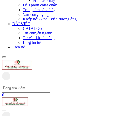
Nút báo cháy
Đầu phun chữa cháy
Trung tâm báo cháy
Van công nghiệp
Khớp nối & phụ kiện đường ống
BÀI VIẾT
CATALOG
Tin chuyên ngành
Tư vấn khách hàng
Blog tin tức
Liên hệ
0