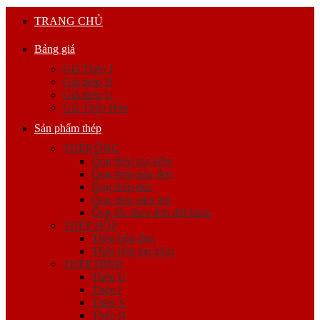
TRANG CHỦ
Bảng giá
Giá Thép I
Giá thép H
Giá thép U
Giá Thép Hộp
Sản phẩm thép
THÉP ỐNG
Ống thép mạ kẽm
Ống thép hàn đen
Ống thép đúc
Ống thép siêu âm
Ống lốc theo đơn đặt hàng
THÉP HỘP
Thép hộp đen
Thép hộp mạ kẽm
THÉP HÌNH
Thép U
Thép I
Thép V
Thép H