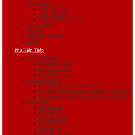
THÉP TẤM
Thép Tấm Trơn
Thép Tấm Gân
Thép Tấm Nhập Khẩu
Cọc Cừ Thép
Thép Đặc
Thép Ray Cầu Trục
Xà Gồ
Phụ Kiện Thép
PHỤ KIỆN REN
Phụ kiện ren Mech
Phụ kiện ren K1
Phụ kiện ren giá rẻ
PHỤ KIỆN HÀN
Phụ kiện hàn FKK – Nhật Bản
Phụ Kiện Hàn Jinil bend (Dybend) – Hàn Quốc
Phụ kiện hàn SCH20 SCH40 SCH80 SCH160
MẶT BÍCH
Mặt bích JIS
Mặt bích BS
Mặt bích ANSI
Mặt bích DIN
Mặt bích mù
Mặt bích gia công