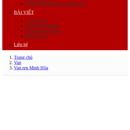
Khớp nối & phụ kiện đường ống
BÀI VIẾT
CATALOG
Tin chuyên ngành
Tư vấn khách hàng
Blog tin tức
Liên hệ
Trang chủ
Van
Van ren Minh Hòa