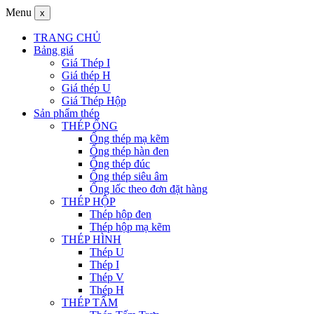
Menu
x
TRANG CHỦ
Bảng giá
Giá Thép I
Giá thép H
Giá thép U
Giá Thép Hộp
Sản phẩm thép
THÉP ỐNG
Ống thép mạ kẽm
Ống thép hàn đen
Ống thép đúc
Ống thép siêu âm
Ống lốc theo đơn đặt hàng
THÉP HỘP
Thép hộp đen
Thép hộp mạ kẽm
THÉP HÌNH
Thép U
Thép I
Thép V
Thép H
THÉP TẤM