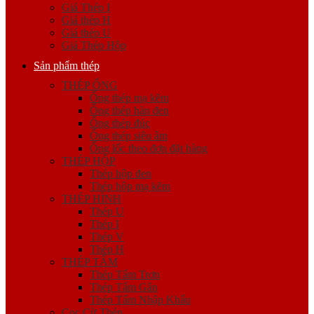
Giá Thép I
Giá thép H
Giá thép U
Giá Thép Hộp
Sản phẩm thép
THÉP ỐNG
Ống thép mạ kẽm
Ống thép hàn đen
Ống thép đúc
Ống thép siêu âm
Ống lốc theo đơn đặt hàng
THÉP HỘP
Thép hộp đen
Thép hộp mạ kẽm
THÉP HÌNH
Thép U
Thép I
Thép V
Thép H
THÉP TẤM
Thép Tấm Trơn
Thép Tấm Gân
Thép Tấm Nhập Khẩu
Cọc Cừ Thép