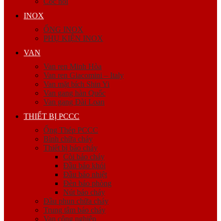
Cóc nối
INOX
ỐNG INOX
PHỤ KIỆN INOX
VAN
Van ren Minh Hòa
Van ren Giacomini – Italy
Van mặt bích Shin Yi
Van gang hàn Quốc
Van gang Đài Loan
THIẾT BỊ PCCC
Ống Thép PCCC
Bình chữa cháy
Thiết bị báo cháy
Còi báo cháy
Đầu báo khói
Đầu báo nhiệt
Đèn báo phòng
Nút báo cháy
Đầu phun chữa cháy
Trung tâm báo cháy
Van công nghiệp