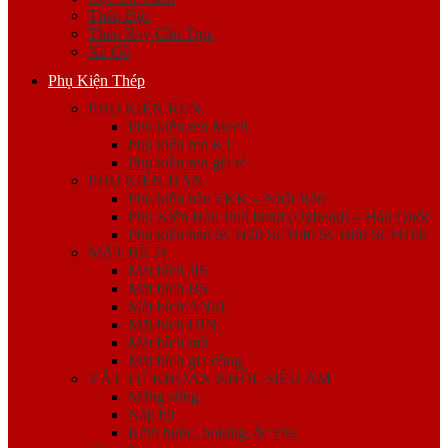
Thép Đặc
Thép Ray Cầu Trục
Xà Gồ
Phụ Kiện Thép
PHỤ KIỆN REN
Phụ kiện ren Mech
Phụ kiện ren K1
Phụ kiện ren giá rẻ
PHỤ KIỆN HÀN
Phụ kiện hàn FKK – Nhật Bản
Phụ Kiện Hàn Jinil bend (Dybend) – Hàn Quốc
Phụ kiện hàn SCH20 SCH40 SCH80 SCH160
MẶT BÍCH
Mặt bích JIS
Mặt bích BS
Mặt bích ANSI
Mặt bích DIN
Mặt bích mù
Mặt bích gia công
VẬT TƯ KHOAN NHỒI, SIÊU ÂM
Măng sông
Nắp bịt
Kẽm buộc, bulong, ốc viss