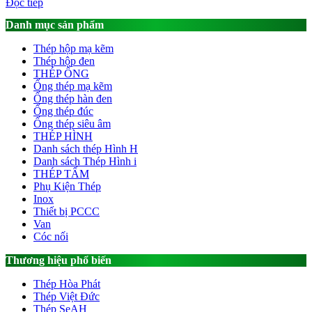
Đọc tiếp
Danh mục sản phẩm
Thép hộp mạ kẽm
Thép hộp đen
THÉP ỐNG
Ống thép mạ kẽm
Ống thép hàn đen
Ống thép đúc
Ống thép siêu âm
THÉP HÌNH
Danh sách thép Hình H
Danh sách Thép Hình i
THÉP TẤM
Phụ Kiện Thép
Inox
Thiết bị PCCC
Van
Cóc nối
Thương hiệu phổ biến
Thép Hòa Phát
Thép Việt Đức
Thép SeAH