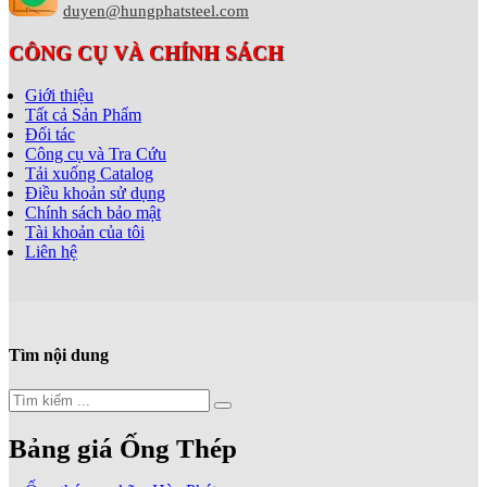
duyen@hungphatsteel.com
CÔNG CỤ VÀ CHÍNH SÁCH
Giới thiệu
Tất cả Sản Phẩm
Đối tác
Công cụ và Tra Cứu
Tải xuống Catalog
Điều khoản sử dụng
Chính sách bảo mật
Tài khoản của tôi
Liên hệ
Tìm nội dung
Bảng giá Ống Thép