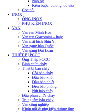
Nắp bịt
Kẽm buộc, bulong, ốc viss
Cóc nối
INOX
ỐNG INOX
PHỤ KIỆN INOX
VAN
Van ren Minh Hòa
Van ren Giacomini – Italy
Van mặt bích Shin Yi
Van gang hàn Quốc
Van gang Đài Loan
THIẾT BỊ PCCC
Ống Thép PCCC
Bình chữa cháy
Thiết bị báo cháy
Còi báo cháy
Đầu báo khói
Đầu báo nhiệt
Đèn báo phòng
Nút báo cháy
Đầu phun chữa cháy
Trung tâm báo cháy
Van công nghiệp
Khớp nối & phụ kiện đường ống