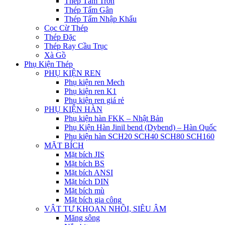
Thép Tấm Trơn
Thép Tấm Gân
Thép Tấm Nhập Khẩu
Cọc Cừ Thép
Thép Đặc
Thép Ray Cầu Trục
Xà Gồ
Phụ Kiện Thép
PHỤ KIỆN REN
Phụ kiện ren Mech
Phụ kiện ren K1
Phụ kiện ren giá rẻ
PHỤ KIỆN HÀN
Phụ kiện hàn FKK – Nhật Bản
Phụ Kiện Hàn Jinil bend (Dybend) – Hàn Quốc
Phụ kiện hàn SCH20 SCH40 SCH80 SCH160
MẶT BÍCH
Mặt bích JIS
Mặt bích BS
Mặt bích ANSI
Mặt bích DIN
Mặt bích mù
Mặt bích gia công
VẬT TƯ KHOAN NHỒI, SIÊU ÂM
Măng sông