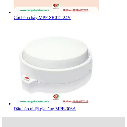
Còi báo cháy MPF-SR015-24V
Đầu báo nhiệt gia tăng MPF-306A