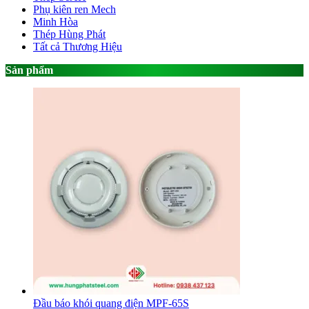
Phụ kiên ren Mech
Minh Hòa
Thép Hùng Phát
Tất cả Thương Hiệu
Sản phẩm
Đầu báo khói quang điện MPF-65S