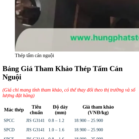
Thép tấm cán nguội
Bảng Giá Tham Khảo Thép Tấm Cán
Nguội
(Giá chỉ mang tính tham khảo, có thể thay đổi theo thị trường và số
lượng đặt hàng)
Tiêu
Độ dày
Giá tham khảo
Mác thép
chuẩn
(mm)
(VNĐ/kg)
SPCC
JIS G3141
0.8 – 1.2
18.900 – 25.900
SPCD
JIS G3141
1.0 – 1.6
18.900 – 25.900