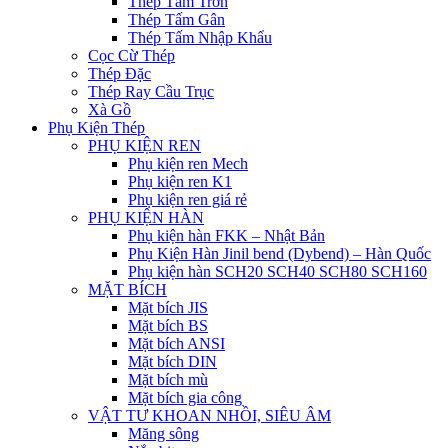
Thép Tấm Trơn
Thép Tấm Gân
Thép Tấm Nhập Khẩu
Cọc Cừ Thép
Thép Đặc
Thép Ray Cầu Trục
Xà Gồ
Phụ Kiện Thép
PHỤ KIỆN REN
Phụ kiện ren Mech
Phụ kiện ren K1
Phụ kiện ren giá rẻ
PHỤ KIỆN HÀN
Phụ kiện hàn FKK – Nhật Bản
Phụ Kiện Hàn Jinil bend (Dybend) – Hàn Quốc
Phụ kiện hàn SCH20 SCH40 SCH80 SCH160
MẶT BÍCH
Mặt bích JIS
Mặt bích BS
Mặt bích ANSI
Mặt bích DIN
Mặt bích mù
Mặt bích gia công
VẬT TƯ KHOAN NHỒI, SIÊU ÂM
Măng sông