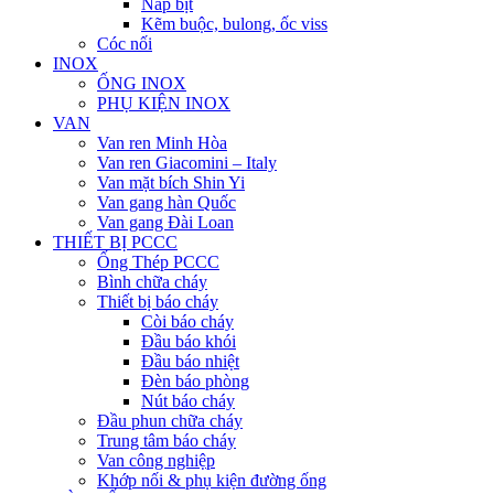
Nắp bịt
Kẽm buộc, bulong, ốc viss
Cóc nối
INOX
ỐNG INOX
PHỤ KIỆN INOX
VAN
Van ren Minh Hòa
Van ren Giacomini – Italy
Van mặt bích Shin Yi
Van gang hàn Quốc
Van gang Đài Loan
THIẾT BỊ PCCC
Ống Thép PCCC
Bình chữa cháy
Thiết bị báo cháy
Còi báo cháy
Đầu báo khói
Đầu báo nhiệt
Đèn báo phòng
Nút báo cháy
Đầu phun chữa cháy
Trung tâm báo cháy
Van công nghiệp
Khớp nối & phụ kiện đường ống