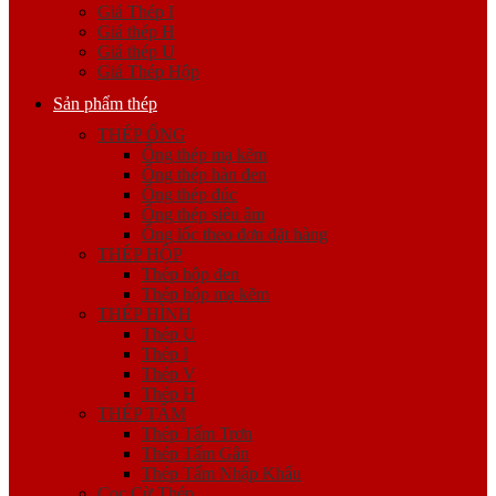
Giá Thép I
Giá thép H
Giá thép U
Giá Thép Hộp
Sản phẩm thép
THÉP ỐNG
Ống thép mạ kẽm
Ống thép hàn đen
Ống thép đúc
Ống thép siêu âm
Ống lốc theo đơn đặt hàng
THÉP HỘP
Thép hộp đen
Thép hộp mạ kẽm
THÉP HÌNH
Thép U
Thép I
Thép V
Thép H
THÉP TẤM
Thép Tấm Trơn
Thép Tấm Gân
Thép Tấm Nhập Khẩu
Cọc Cừ Thép