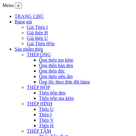
Menu
x
TRANG CHỦ
Bảng giá
Giá Thép I
Giá thép H
Giá thép U
Giá Thép Hộp
Sản phẩm thép
THÉP ỐNG
Ống thép mạ kẽm
Ống thép hàn đen
Ống thép đúc
Ống thép siêu âm
Ống lốc theo đơn đặt hàng
THÉP HỘP
Thép hộp đen
Thép hộp mạ kẽm
THÉP HÌNH
Thép U
Thép I
Thép V
Thép H
THÉP TẤM