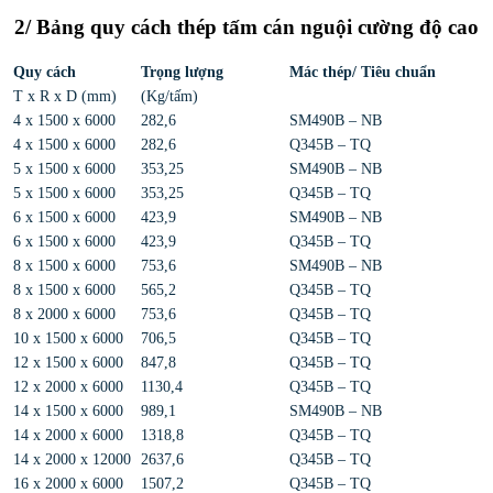
2/ Bảng quy cách thép tấm cán nguội cường độ cao
Quy cách
Trọng lượng
Mác thép/ Tiêu chuẩn
T x R x D (mm)
(Kg/tấm)
4 x 1500 x 6000
282,6
SM490B – NB
4 x 1500 x 6000
282,6
Q345B – TQ
5 x 1500 x 6000
353,25
SM490B – NB
5 x 1500 x 6000
353,25
Q345B – TQ
6 x 1500 x 6000
423,9
SM490B – NB
6 x 1500 x 6000
423,9
Q345B – TQ
8 x 1500 x 6000
753,6
SM490B – NB
8 x 1500 x 6000
565,2
Q345B – TQ
8 x 2000 x 6000
753,6
Q345B – TQ
10 x 1500 x 6000
706,5
Q345B – TQ
12 x 1500 x 6000
847,8
Q345B – TQ
12 x 2000 x 6000
1130,4
Q345B – TQ
14 x 1500 x 6000
989,1
SM490B – NB
14 x 2000 x 6000
1318,8
Q345B – TQ
14 x 2000 x 12000
2637,6
Q345B – TQ
16 x 2000 x 6000
1507,2
Q345B – TQ