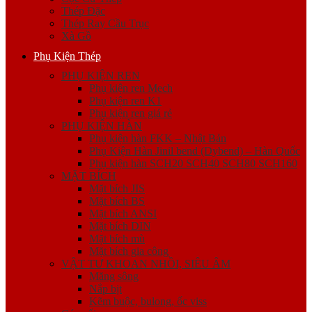
Thép Đặc
Thép Ray Cầu Trục
Xà Gồ
Phụ Kiện Thép
PHỤ KIỆN REN
Phụ kiện ren Mech
Phụ kiện ren K1
Phụ kiện ren giá rẻ
PHỤ KIỆN HÀN
Phụ kiện hàn FKK – Nhật Bản
Phụ Kiện Hàn Jinil bend (Dybend) – Hàn Quốc
Phụ kiện hàn SCH20 SCH40 SCH80 SCH160
MẶT BÍCH
Mặt bích JIS
Mặt bích BS
Mặt bích ANSI
Mặt bích DIN
Mặt bích mù
Mặt bích gia công
VẬT TƯ KHOAN NHỒI, SIÊU ÂM
Măng sông
Nắp bịt
Kẽm buộc, bulong, ốc viss