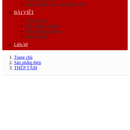
Khớp nối & phụ kiện đường ống
BÀI VIẾT
CATALOG
Tin chuyên ngành
Tư vấn khách hàng
Blog tin tức
Liên hệ
Trang chủ
Sản phẩm thép
THÉP TẤM