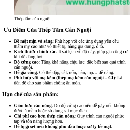
Thép tấm cán nguội
Ưu Điểm Của Thép Tấm Cán Nguội
Bề mặt mịn và sáng
: Phù hợp với các ứng dụng yêu cầu
thẩm mỹ cao như vỏ thiết bị, hàng gia dụng, ô tô.
Kích thước chính xác
: Ít sai lệch về độ dày, giúp gia công cơ
khí dễ dàng hơn.
Độ cứng cao
: Tăng khả năng chịu lực, đặc biệt sau quá trình
cán nguội.
Dễ gia công
: Có thể dập, cắt, uốn, hàn, mạ… dễ dàng.
Phù hợp với mạ kẽm (thép mạ kẽm cán nguội – GI)
: Là
tiền đề cho sản phẩm chống ăn mòn.
Hạn chế của sản phẩm:
Giòn hơn cán nóng
: Do độ cứng cao nên dễ gãy nếu không
được ủ mềm hoặc sử dụng sai mục đích.
Chi phí cao hơn thép cán nóng
: Quy trình cán nguội phức
tạp và tốn năng lượng hơn.
Dễ bị gỉ sét nếu không phủ dầu hoặc xử lý bề mặt
.