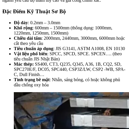
ngành yêu cầu độ thẩm mỹ cao và gia công chính xác.
Đặc Điểm Kỹ Thuật Sơ Bộ
Độ dày
: 0.2mm – 3.0mm
Khổ rộng
: 600mm – 1500mm (thông dụng: 1000mm,
1220mm, 1250mm, 1500mm)
Chiều dài tấm
: 2000mm, 2440mm, 3000mm, 6000mm hoặc
cắt theo yêu cầu
Tiêu chuẩn áp dụng
: JIS G3141, ASTM A1008, EN 10130
Vật liệu phổ biến
: SPCC, SPCD, SPCE. SPCEN…. (theo
tiêu chuẩn JIS Nhật Bản)
Mác thép:
SS400, CT3, Q235, Q345, A36, 1B, CQ2, SD,
SPC270E/F, DC05, SPC440, CSP3Z/LW, CSP2 -WB, SPA-
C, Dull Finish…
Tình trạng bề mặt
: Nhẵn, sáng bóng, có hoặc không phủ
dầu chống oxy hóa