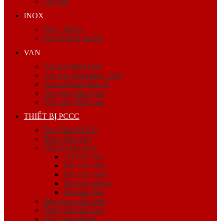
Cóc nối
INOX
ỐNG INOX
PHỤ KIỆN INOX
VAN
Van ren Minh Hòa
Van ren Giacomini – Italy
Van mặt bích Shin Yi
Van gang hàn Quốc
Van gang Đài Loan
THIẾT BỊ PCCC
Ống Thép PCCC
Bình chữa cháy
Thiết bị báo cháy
Còi báo cháy
Đầu báo khói
Đầu báo nhiệt
Đèn báo phòng
Nút báo cháy
Đầu phun chữa cháy
Trung tâm báo cháy
Van công nghiệp