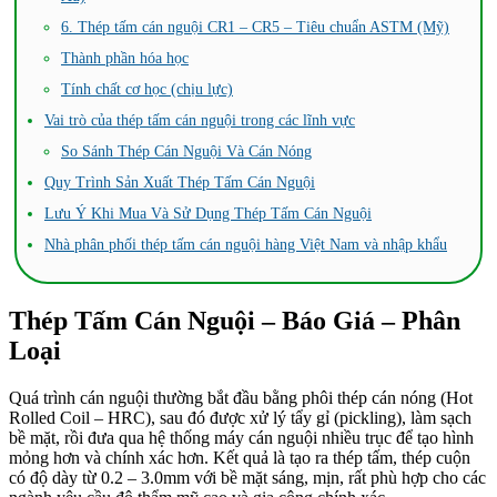
6. Thép tấm cán nguội CR1 – CR5 – Tiêu chuẩn ASTM (Mỹ)
Thành phần hóa học
Tính chất cơ học (chịu lực)
Vai trò của thép tấm cán nguội trong các lĩnh vực
So Sánh Thép Cán Nguội Và Cán Nóng
Quy Trình Sản Xuất Thép Tấm Cán Nguội
Lưu Ý Khi Mua Và Sử Dụng Thép Tấm Cán Nguội
Nhà phân phối thép tấm cán nguội hàng Việt Nam và nhập khẩu
Thép Tấm Cán Nguội – Báo Giá – Phân
Loại
Quá trình cán nguội thường bắt đầu bằng phôi thép cán nóng (Hot
Rolled Coil – HRC), sau đó được xử lý tẩy gỉ (pickling), làm sạch
bề mặt, rồi đưa qua hệ thống máy cán nguội nhiều trục để tạo hình
mỏng hơn và chính xác hơn. Kết quả là tạo ra thép tấm, thép cuộn
có độ dày từ 0.2 – 3.0mm với bề mặt sáng, mịn, rất phù hợp cho các