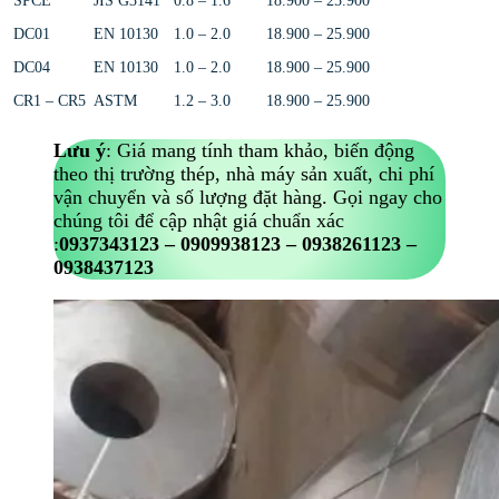
SPCE
JIS G3141
0.8 – 1.6
18.900 – 25.900
DC01
EN 10130
1.0 – 2.0
18.900 – 25.900
DC04
EN 10130
1.0 – 2.0
18.900 – 25.900
CR1 – CR5
ASTM
1.2 – 3.0
18.900 – 25.900
Lưu ý
: Giá mang tính tham khảo, biến động
theo thị trường thép, nhà máy sản xuất, chi phí
vận chuyển và số lượng đặt hàng. Gọi ngay cho
chúng tôi để cập nhật giá chuẩn xác
:
0937343123 – 0909938123 – 0938261123 –
0938437123