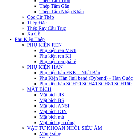
Thép Tấm Trơn
Thép Tấm Gân
Thép Tấm Nhập Khẩu
Cọc Cừ Thép
Thép Đặc
Thép Ray Cầu Trục
Xà Gồ
Phụ Kiện Thép
PHỤ KIỆN REN
Phụ kiện ren Mech
Phụ kiện ren K1
Phụ kiện ren giá rẻ
PHỤ KIỆN HÀN
Phụ kiện hàn FKK – Nhật Bản
Phụ Kiện Hàn Jinil bend (Dybend) – Hàn Quốc
Phụ kiện hàn SCH20 SCH40 SCH80 SCH160
MẶT BÍCH
Mặt bích JIS
Mặt bích BS
Mặt bích ANSI
Mặt bích DIN
Mặt bích mù
Mặt bích gia công
VẬT TƯ KHOAN NHỒI, SIÊU ÂM
Măng sông