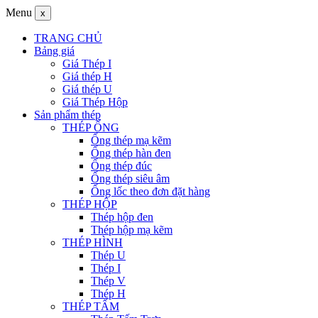
Menu
x
TRANG CHỦ
Bảng giá
Giá Thép I
Giá thép H
Giá thép U
Giá Thép Hộp
Sản phẩm thép
THÉP ỐNG
Ống thép mạ kẽm
Ống thép hàn đen
Ống thép đúc
Ống thép siêu âm
Ống lốc theo đơn đặt hàng
THÉP HỘP
Thép hộp đen
Thép hộp mạ kẽm
THÉP HÌNH
Thép U
Thép I
Thép V
Thép H
THÉP TẤM