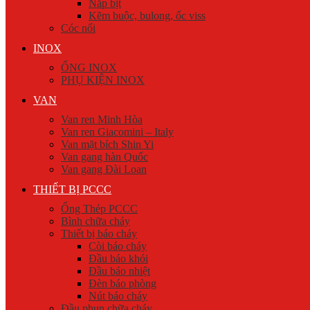
Nắp bịt
Kẽm buộc, bulong, ốc viss
Cóc nối
INOX
ỐNG INOX
PHỤ KIỆN INOX
VAN
Van ren Minh Hòa
Van ren Giacomini – Italy
Van mặt bích Shin Yi
Van gang hàn Quốc
Van gang Đài Loan
THIẾT BỊ PCCC
Ống Thép PCCC
Bình chữa cháy
Thiết bị báo cháy
Còi báo cháy
Đầu báo khói
Đầu báo nhiệt
Đèn báo phòng
Nút báo cháy
Đầu phun chữa cháy