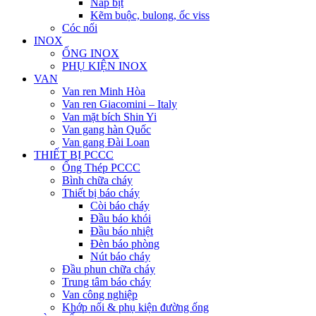
Nắp bịt
Kẽm buộc, bulong, ốc viss
Cóc nối
INOX
ỐNG INOX
PHỤ KIỆN INOX
VAN
Van ren Minh Hòa
Van ren Giacomini – Italy
Van mặt bích Shin Yi
Van gang hàn Quốc
Van gang Đài Loan
THIẾT BỊ PCCC
Ống Thép PCCC
Bình chữa cháy
Thiết bị báo cháy
Còi báo cháy
Đầu báo khói
Đầu báo nhiệt
Đèn báo phòng
Nút báo cháy
Đầu phun chữa cháy
Trung tâm báo cháy
Van công nghiệp
Khớp nối & phụ kiện đường ống