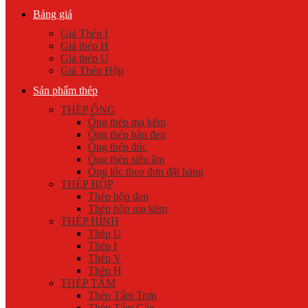
Bảng giá
Giá Thép I
Giá thép H
Giá thép U
Giá Thép Hộp
Sản phẩm thép
THÉP ỐNG
Ống thép mạ kẽm
Ống thép hàn đen
Ống thép đúc
Ống thép siêu âm
Ống lốc theo đơn đặt hàng
THÉP HỘP
Thép hộp đen
Thép hộp mạ kẽm
THÉP HÌNH
Thép U
Thép I
Thép V
Thép H
THÉP TẤM
Thép Tấm Trơn
Thép Tấm Gân