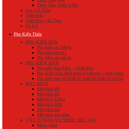
Thép Tấm Nhập Khẩu
Cọc Cừ Thép
Thép Đặc
Thép Ray Cầu Trục
Xà Gồ
Phụ Kiện Thép
PHỤ KIỆN REN
Phụ kiện ren Mech
Phụ kiện ren K1
Phụ kiện ren giá rẻ
PHỤ KIỆN HÀN
Phụ kiện hàn FKK – Nhật Bản
Phụ Kiện Hàn Jinil bend (Dybend) – Hàn Quốc
Phụ kiện hàn SCH20 SCH40 SCH80 SCH160
MẶT BÍCH
Mặt bích JIS
Mặt bích BS
Mặt bích ANSI
Mặt bích DIN
Mặt bích mù
Mặt bích gia công
VẬT TƯ KHOAN NHỒI, SIÊU ÂM
Măng sông