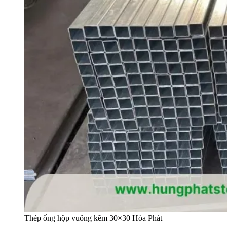
Thép ống hộp vuông kẽm 30×30 Hòa Phát