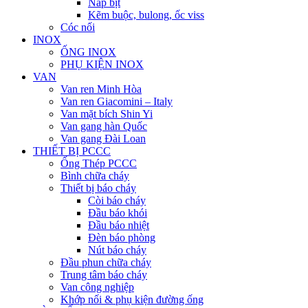
Nắp bịt
Kẽm buộc, bulong, ốc viss
Cóc nối
INOX
ỐNG INOX
PHỤ KIỆN INOX
VAN
Van ren Minh Hòa
Van ren Giacomini – Italy
Van mặt bích Shin Yi
Van gang hàn Quốc
Van gang Đài Loan
THIẾT BỊ PCCC
Ống Thép PCCC
Bình chữa cháy
Thiết bị báo cháy
Còi báo cháy
Đầu báo khói
Đầu báo nhiệt
Đèn báo phòng
Nút báo cháy
Đầu phun chữa cháy
Trung tâm báo cháy
Van công nghiệp
Khớp nối & phụ kiện đường ống