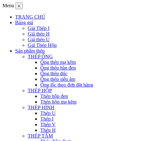
Menu
x
TRANG CHỦ
Bảng giá
Giá Thép I
Giá thép H
Giá thép U
Giá Thép Hộp
Sản phẩm thép
THÉP ỐNG
Ống thép mạ kẽm
Ống thép hàn đen
Ống thép đúc
Ống thép siêu âm
Ống lốc theo đơn đặt hàng
THÉP HỘP
Thép hộp đen
Thép hộp mạ kẽm
THÉP HÌNH
Thép U
Thép I
Thép V
Thép H
THÉP TẤM