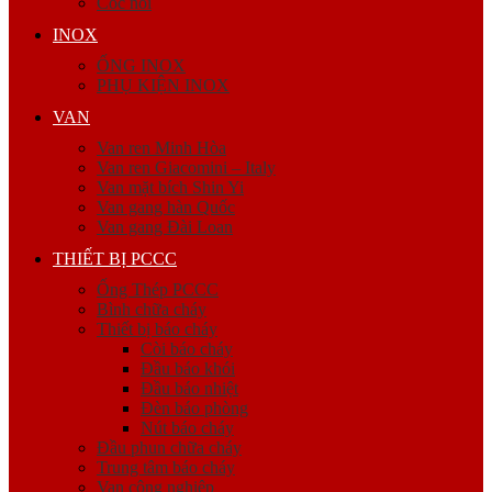
Cóc nối
INOX
ỐNG INOX
PHỤ KIỆN INOX
VAN
Van ren Minh Hòa
Van ren Giacomini – Italy
Van mặt bích Shin Yi
Van gang hàn Quốc
Van gang Đài Loan
THIẾT BỊ PCCC
Ống Thép PCCC
Bình chữa cháy
Thiết bị báo cháy
Còi báo cháy
Đầu báo khói
Đầu báo nhiệt
Đèn báo phòng
Nút báo cháy
Đầu phun chữa cháy
Trung tâm báo cháy
Van công nghiệp