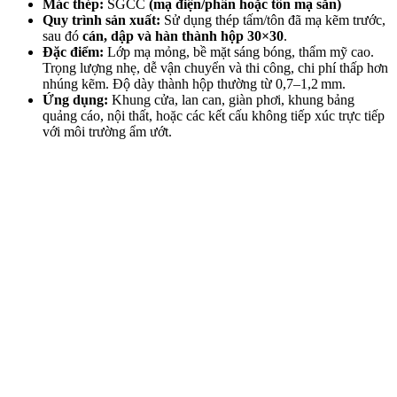
Mác thép:
SGCC
(mạ điện/phân hoặc tôn mạ sẵn)
Quy trình sản xuất:
Sử dụng thép tấm/tôn đã mạ kẽm trước,
sau đó
cán, dập và hàn thành hộp 30×30
.
Đặc điểm:
Lớp mạ mỏng, bề mặt sáng bóng, thẩm mỹ cao.
Trọng lượng nhẹ, dễ vận chuyển và thi công, chi phí thấp hơn
nhúng kẽm. Độ dày thành hộp thường từ 0,7–1,2 mm.
Ứng dụng:
Khung cửa, lan can, giàn phơi, khung bảng
quảng cáo, nội thất, hoặc các kết cấu không tiếp xúc trực tiếp
với môi trường ẩm ướt.