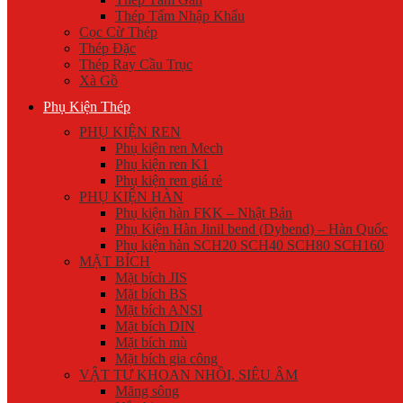
Thép Tấm Nhập Khẩu
Cọc Cừ Thép
Thép Đặc
Thép Ray Cầu Trục
Xà Gồ
Phụ Kiện Thép
PHỤ KIỆN REN
Phụ kiện ren Mech
Phụ kiện ren K1
Phụ kiện ren giá rẻ
PHỤ KIỆN HÀN
Phụ kiện hàn FKK – Nhật Bản
Phụ Kiện Hàn Jinil bend (Dybend) – Hàn Quốc
Phụ kiện hàn SCH20 SCH40 SCH80 SCH160
MẶT BÍCH
Mặt bích JIS
Mặt bích BS
Mặt bích ANSI
Mặt bích DIN
Mặt bích mù
Mặt bích gia công
VẬT TƯ KHOAN NHỒI, SIÊU ÂM
Măng sông