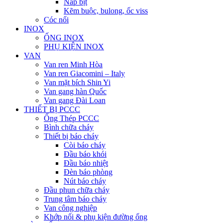
Nắp bịt
Kẽm buộc, bulong, ốc viss
Cóc nối
INOX
ỐNG INOX
PHỤ KIỆN INOX
VAN
Van ren Minh Hòa
Van ren Giacomini – Italy
Van mặt bích Shin Yi
Van gang hàn Quốc
Van gang Đài Loan
THIẾT BỊ PCCC
Ống Thép PCCC
Bình chữa cháy
Thiết bị báo cháy
Còi báo cháy
Đầu báo khói
Đầu báo nhiệt
Đèn báo phòng
Nút báo cháy
Đầu phun chữa cháy
Trung tâm báo cháy
Van công nghiệp
Khớp nối & phụ kiện đường ống