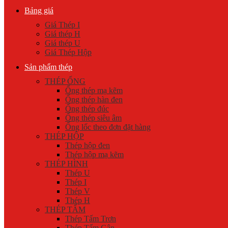
Bảng giá
Giá Thép I
Giá thép H
Giá thép U
Giá Thép Hộp
Sản phẩm thép
THÉP ỐNG
Ống thép mạ kẽm
Ống thép hàn đen
Ống thép đúc
Ống thép siêu âm
Ống lốc theo đơn đặt hàng
THÉP HỘP
Thép hộp đen
Thép hộp mạ kẽm
THÉP HÌNH
Thép U
Thép I
Thép V
Thép H
THÉP TẤM
Thép Tấm Trơn
Thép Tấm Gân