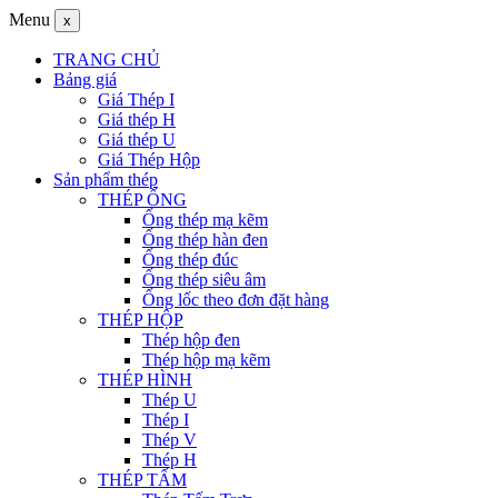
Menu
x
TRANG CHỦ
Bảng giá
Giá Thép I
Giá thép H
Giá thép U
Giá Thép Hộp
Sản phẩm thép
THÉP ỐNG
Ống thép mạ kẽm
Ống thép hàn đen
Ống thép đúc
Ống thép siêu âm
Ống lốc theo đơn đặt hàng
THÉP HỘP
Thép hộp đen
Thép hộp mạ kẽm
THÉP HÌNH
Thép U
Thép I
Thép V
Thép H
THÉP TẤM