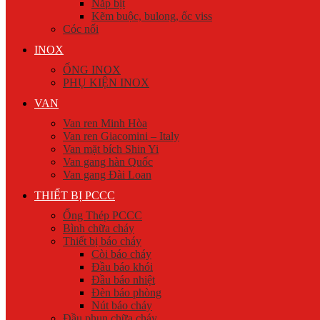
Nắp bịt
Kẽm buộc, bulong, ốc viss
Cóc nối
INOX
ỐNG INOX
PHỤ KIỆN INOX
VAN
Van ren Minh Hòa
Van ren Giacomini – Italy
Van mặt bích Shin Yi
Van gang hàn Quốc
Van gang Đài Loan
THIẾT BỊ PCCC
Ống Thép PCCC
Bình chữa cháy
Thiết bị báo cháy
Còi báo cháy
Đầu báo khói
Đầu báo nhiệt
Đèn báo phòng
Nút báo cháy
Đầu phun chữa cháy