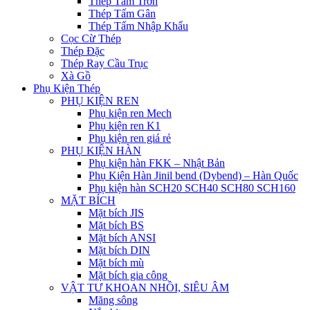
Thép Tấm Trơn
Thép Tấm Gân
Thép Tấm Nhập Khẩu
Cọc Cừ Thép
Thép Đặc
Thép Ray Cầu Trục
Xà Gồ
Phụ Kiện Thép
PHỤ KIỆN REN
Phụ kiện ren Mech
Phụ kiện ren K1
Phụ kiện ren giá rẻ
PHỤ KIỆN HÀN
Phụ kiện hàn FKK – Nhật Bản
Phụ Kiện Hàn Jinil bend (Dybend) – Hàn Quốc
Phụ kiện hàn SCH20 SCH40 SCH80 SCH160
MẶT BÍCH
Mặt bích JIS
Mặt bích BS
Mặt bích ANSI
Mặt bích DIN
Mặt bích mù
Mặt bích gia công
VẬT TƯ KHOAN NHỒI, SIÊU ÂM
Măng sông