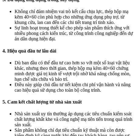
Không chỉ đảm nhiệm vai trò kết cấu chịu lực, thép hộp mạ
kẽm 40×60 còn phù hợp cho những ứng dụng phụ trợ, từ
khung cửa, lan can đến các chi tiết trang trí tinh xảo.
Sự linh hoạt trong thiết kế cho phép sản phẩm thích ứng với
nhiều phong cách kiến trúc, từ công trình công nghiệp đến dự
án dân dụng hiện đại.
4. Hiệu quả đầu tư lâu dài
Dù ban đầu có thể đầu tư cao hơn so với một số loại vật liệu
khác, nhưng theo thời gian, thép hộp mạ kẽm 40×60 chứng
minh được giá trị kinh tế vượt trội nhờ khả năng chống mòn,
hạn chế sửa chữa và bảo trì.
Điều này giúp chủ đầu tư tiết kiệm chi phí vận hành và nâng
cao hiệu quả sử dụng cho toàn bộ công trình.
5. Cam kết chất lượng từ nhà sản xuất
Nhà sản xuất uy tín thường áp dụng các tiêu chuẩn kiểm soát
chất lượng khắt khe và công nghệ mạ tiên tiến trong quá trình
sản xuất.
Sản phẩm không chỉ đạt tiêu chuẩn kỹ thuật mà còn được
kiểm định kỹ càng trước khi đến tay khách hàng, tạo nên sự