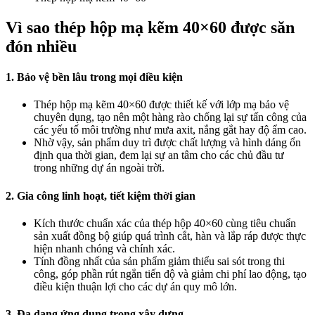
Vì sao thép hộp mạ kẽm 40×60 được săn
đón nhiều
1. Bảo vệ bền lâu trong mọi điều kiện
Thép hộp mạ kẽm 40×60 được thiết kế với lớp mạ bảo vệ
chuyên dụng, tạo nên một hàng rào chống lại sự tấn công của
các yếu tố môi trường như mưa axit, nắng gắt hay độ ẩm cao.
Nhờ vậy, sản phẩm duy trì được chất lượng và hình dáng ổn
định qua thời gian, đem lại sự an tâm cho các chủ đầu tư
trong những dự án ngoài trời.
2. Gia công linh hoạt, tiết kiệm thời gian
Kích thước chuẩn xác của thép hộp 40×60 cùng tiêu chuẩn
sản xuất đồng bộ giúp quá trình cắt, hàn và lắp ráp được thực
hiện nhanh chóng và chính xác.
Tính đồng nhất của sản phẩm giảm thiểu sai sót trong thi
công, góp phần rút ngắn tiến độ và giảm chi phí lao động, tạo
điều kiện thuận lợi cho các dự án quy mô lớn.
3. Đa dạng ứng dụng trong xây dựng