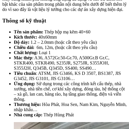
bật khác của sản phẩm trong phần nội dung bên dưới để biết thêm lý
do vì sao đây là vật liệu lý tưởng cho các dự án xây dựng hiện đại.
Thông số kỹ thuật
Tên sản phẩm:
Thép hộp mạ kẽm 40×60
Kích thước:
40x60mm
Độ dày:
1.2 – 2.0mm (hoặc cắt theo yêu cầu)
Chiều dài:
6m, 12m, (hoặc cắt theo yêu cầu)
Chất lượng:
Loại 1
Mác thép
: A36, A572Gr.50-Gr.70, A500Gr.B Gr.C,
STKR400, STKR490, S235JR, S275JR, S355JOH,
S355J2H, Q345B, Q345D, SS400, SS490…
Tiêu chuẩn
: ATSM, JIS G3466, KS D 3507, BS1387, JIS
G3452, JIS G3101, JIS G3106…
Ứng dụng:
Sử dụng trong các công trình kết cấu thép, nhà
xưởng, nhà tiền chế, cơ khí xây dựng, đóng tàu, hệ thống cột
– xà gồ, lan can, hàng rào, hạ tầng giao thông, điện và viễn
thông.
Thương hiệu:
Hòa Phát, Hoa Sen, Nam Kim, Nguyễn Minh,
nhập khẩu…
Nhà cung cấp:
Thép Hùng Phát