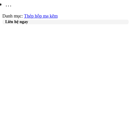
…
Danh mục:
Thép hộp mạ kẽm
Liên hệ ngay