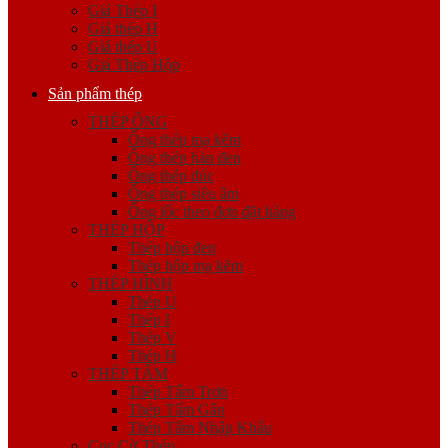
Giá Thép I
Giá thép H
Giá thép U
Giá Thép Hộp
Sản phẩm thép
THÉP ỐNG
Ống thép mạ kẽm
Ống thép hàn đen
Ống thép đúc
Ống thép siêu âm
Ống lốc theo đơn đặt hàng
THÉP HỘP
Thép hộp đen
Thép hộp mạ kẽm
THÉP HÌNH
Thép U
Thép I
Thép V
Thép H
THÉP TẤM
Thép Tấm Trơn
Thép Tấm Gân
Thép Tấm Nhập Khẩu
Cọc Cừ Thép