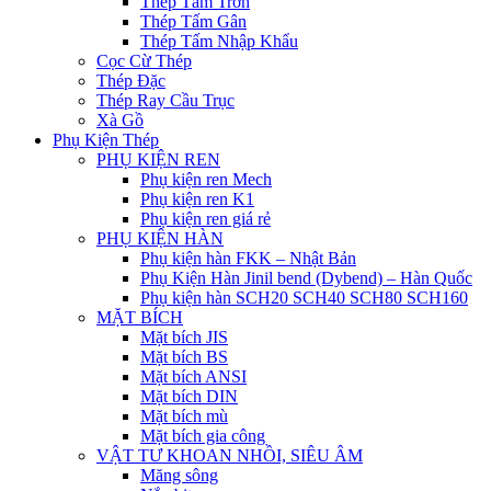
Thép Tấm Trơn
Thép Tấm Gân
Thép Tấm Nhập Khẩu
Cọc Cừ Thép
Thép Đặc
Thép Ray Cầu Trục
Xà Gồ
Phụ Kiện Thép
PHỤ KIỆN REN
Phụ kiện ren Mech
Phụ kiện ren K1
Phụ kiện ren giá rẻ
PHỤ KIỆN HÀN
Phụ kiện hàn FKK – Nhật Bản
Phụ Kiện Hàn Jinil bend (Dybend) – Hàn Quốc
Phụ kiện hàn SCH20 SCH40 SCH80 SCH160
MẶT BÍCH
Mặt bích JIS
Mặt bích BS
Mặt bích ANSI
Mặt bích DIN
Mặt bích mù
Mặt bích gia công
VẬT TƯ KHOAN NHỒI, SIÊU ÂM
Măng sông