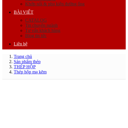
Khớp nối & phụ kiện đường ống
BÀI VIẾT
CATALOG
Tin chuyên ngành
Tư vấn khách hàng
Blog tin tức
Liên hệ
Trang chủ
Sản phẩm thép
THÉP HỘP
Thép hộp mạ kẽm