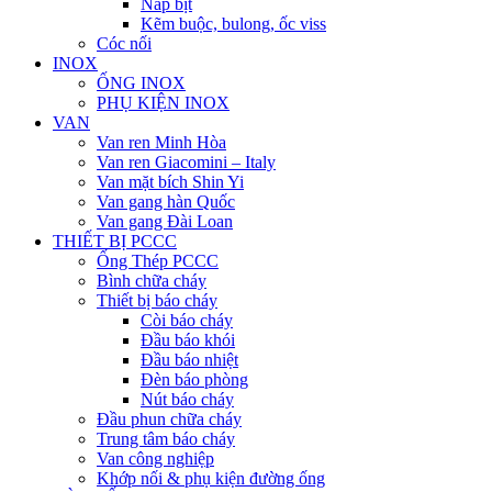
Nắp bịt
Kẽm buộc, bulong, ốc viss
Cóc nối
INOX
ỐNG INOX
PHỤ KIỆN INOX
VAN
Van ren Minh Hòa
Van ren Giacomini – Italy
Van mặt bích Shin Yi
Van gang hàn Quốc
Van gang Đài Loan
THIẾT BỊ PCCC
Ống Thép PCCC
Bình chữa cháy
Thiết bị báo cháy
Còi báo cháy
Đầu báo khói
Đầu báo nhiệt
Đèn báo phòng
Nút báo cháy
Đầu phun chữa cháy
Trung tâm báo cháy
Van công nghiệp
Khớp nối & phụ kiện đường ống