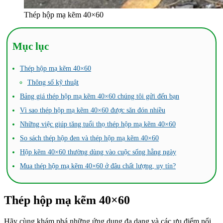
Thép hộp mạ kẽm 40×60
Mục lục
Thép hộp mạ kẽm 40×60
Thông số kỹ thuật
Bảng giá thép hộp mạ kẽm 40×60 chúng tôi gửi đến bạn
Vì sao thép hộp mạ kẽm 40×60 được săn đón nhiều
Những việc giúp tăng tuổi thọ thép hộp mạ kẽm 40×60
So sách thép hộp đen và thép hộp mạ kẽm 40×60
Hộp kẽm 40×60 thường dùng vào cuộc sống hằng ngày
Mua thép hộp mạ kẽm 40×60 ở đâu chất lượng, uy tín?
Thép hộp mạ kẽm 40×60
Hãy cùng khám phá những ứng dụng đa dạng và các ưu điểm nổi