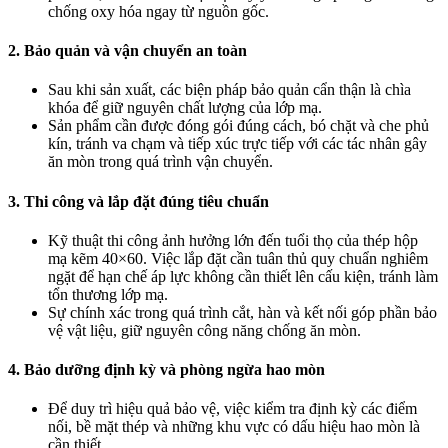
chống oxy hóa ngay từ nguồn gốc.
2. Bảo quản và vận chuyển an toàn
Sau khi sản xuất, các biện pháp bảo quản cẩn thận là chìa
khóa để giữ nguyên chất lượng của lớp mạ.
Sản phẩm cần được đóng gói đúng cách, bó chặt và che phủ
kín, tránh va chạm và tiếp xúc trực tiếp với các tác nhân gây
ăn mòn trong quá trình vận chuyển.
3. Thi công và lắp đặt đúng tiêu chuẩn
Kỹ thuật thi công ảnh hưởng lớn đến tuổi thọ của thép hộp
mạ kẽm 40×60. Việc lắp đặt cần tuân thủ quy chuẩn nghiêm
ngặt để hạn chế áp lực không cần thiết lên cấu kiện, tránh làm
tổn thương lớp mạ.
Sự chính xác trong quá trình cắt, hàn và kết nối góp phần bảo
vệ vật liệu, giữ nguyên công năng chống ăn mòn.
4. Bảo dưỡng định kỳ và phòng ngừa hao mòn
Để duy trì hiệu quả bảo vệ, việc kiểm tra định kỳ các điểm
nối, bề mặt thép và những khu vực có dấu hiệu hao mòn là
cần thiết.