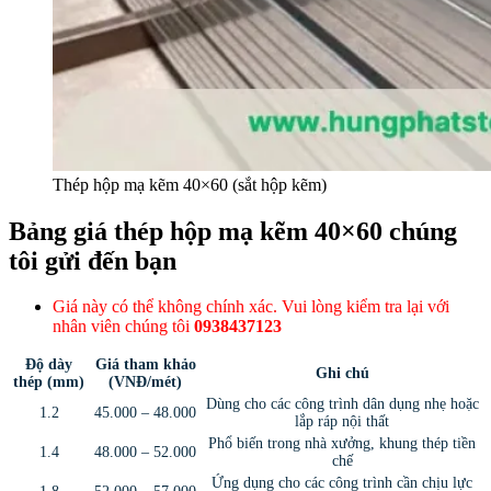
Thép hộp mạ kẽm 40×60 (sắt hộp kẽm)
Bảng giá thép hộp mạ kẽm 40×60 chúng
tôi gửi đến bạn
Giá này có thể không chính xác. Vui lòng kiểm tra lại với
nhân viên chúng tôi
0938437123
Độ dày
Giá tham khảo
Ghi chú
thép (mm)
(VNĐ/mét)
Dùng cho các công trình dân dụng nhẹ hoặc
1.2
45.000 – 48.000
lắp ráp nội thất
Phổ biến trong nhà xưởng, khung thép tiền
1.4
48.000 – 52.000
chế
Ứng dụng cho các công trình cần chịu lực