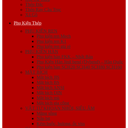
Thép Đặc
Thép Ray Cầu Trục
Xà Gồ
Phụ Kiện Thép
PHỤ KIỆN REN
Phụ kiện ren Mech
Phụ kiện ren K1
Phụ kiện ren giá rẻ
PHỤ KIỆN HÀN
Phụ kiện hàn FKK – Nhật Bản
Phụ Kiện Hàn Jinil bend (Dybend) – Hàn Quốc
Phụ kiện hàn SCH20 SCH40 SCH80 SCH160
MẶT BÍCH
Mặt bích JIS
Mặt bích BS
Mặt bích ANSI
Mặt bích DIN
Mặt bích mù
Mặt bích gia công
VẬT TƯ KHOAN NHỒI, SIÊU ÂM
Măng sông
Nắp bịt
Kẽm buộc, bulong, ốc viss