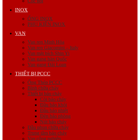
Cóc nối
INOX
ỐNG INOX
PHỤ KIỆN INOX
VAN
Van ren Minh Hòa
Van ren Giacomini – Italy
Van mặt bích Shin Yi
Van gang hàn Quốc
Van gang Đài Loan
THIẾT BỊ PCCC
Ống Thép PCCC
Bình chữa cháy
Thiết bị báo cháy
Còi báo cháy
Đầu báo khói
Đầu báo nhiệt
Đèn báo phòng
Nút báo cháy
Đầu phun chữa cháy
Trung tâm báo cháy
Van công nghiệp