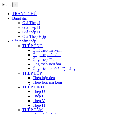
Menu
x
TRANG CHỦ
Bảng giá
Giá Thép I
Giá thép H
Giá thép U
Giá Thép Hộp
Sản phẩm thép
THÉP ỐNG
Ống thép mạ kẽm
Ống thép hàn đen
Ống thép đúc
Ống thép siêu âm
Ống lốc theo đơn đặt hàng
THÉP HỘP
Thép hộp đen
Thép hộp mạ kẽm
THÉP HÌNH
Thép U
Thép I
Thép V
Thép H
THÉP TẤM