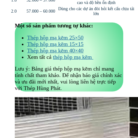
1.8
52.000 – 57.000
cao và độ bền ổn định
Dùng cho các dự án đòi hỏi kết cấu chịu tải
2.0
57.000 – 60.000
lớn
Một số sản phẩm tương tự khác:
Thép hộp mạ kẽm 25×50
Thép hộp mạ kẽm 15×15
Thép hộp mạ kẽm 40×40
Xem tất cả
thép hộp mạ kẽm
Lưu ý: Bảng giá thép hộp mạ kẽm chỉ mang
tính chất tham khảo. Để nhận báo giá chính xác
và ưu đãi mới nhất, vui lòng liên hệ trực tiếp
với Thép Hùng Phát.