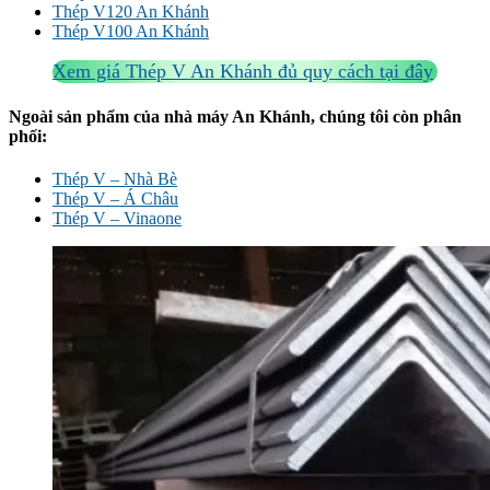
Thép V120 An Khánh
Thép V100 An Khánh
Xem giá Thép V An Khánh đủ quy cách tại đây
Ngoài sản phẩm của nhà máy An Khánh, chúng tôi còn phân
phối:
Thép V – Nhà Bè
Thép V – Á Châu
Thép V – Vinaone