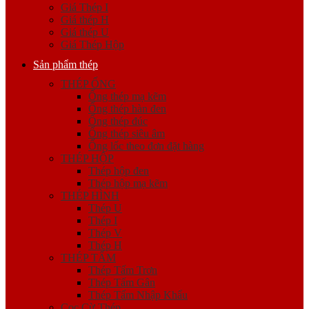
Giá Thép I
Giá thép H
Giá thép U
Giá Thép Hộp
Sản phẩm thép
THÉP ỐNG
Ống thép mạ kẽm
Ống thép hàn đen
Ống thép đúc
Ống thép siêu âm
Ống lốc theo đơn đặt hàng
THÉP HỘP
Thép hộp đen
Thép hộp mạ kẽm
THÉP HÌNH
Thép U
Thép I
Thép V
Thép H
THÉP TẤM
Thép Tấm Trơn
Thép Tấm Gân
Thép Tấm Nhập Khẩu
Cọc Cừ Thép