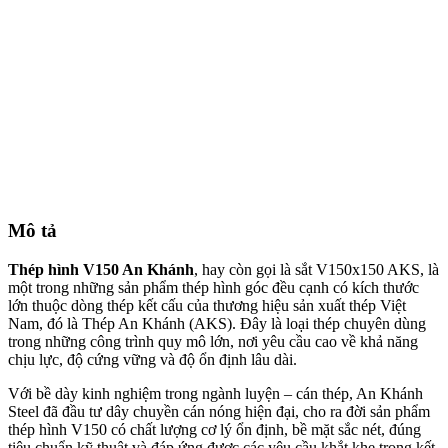
Mô tả
Thép hình V150 An Khánh
, hay còn gọi là sắt V150x150 AKS, là
một trong những sản phẩm thép hình góc đều cạnh có kích thước
lớn thuộc dòng thép kết cấu của thương hiệu sản xuất thép Việt
Nam, đó là Thép An Khánh (AKS). Đây là loại thép chuyên dùng
trong những công trình quy mô lớn, nơi yêu cầu cao về khả năng
chịu lực, độ cứng vững và độ ổn định lâu dài.
Với bề dày kinh nghiệm trong ngành luyện – cán thép, An Khánh
Steel đã đầu tư dây chuyền cán nóng hiện đại, cho ra đời sản phẩm
thép hình V150 có chất lượng cơ lý ổn định, bề mặt sắc nét, đúng
tiêu chuẩn kỹ thuật và đáp ứng được các yêu cầu khắt khe trong kết