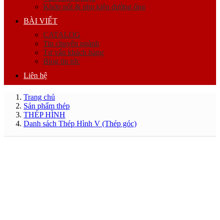
Khớp nối & phụ kiện đường ống
BÀI VIẾT
CATALOG
Tin chuyên ngành
Tư vấn khách hàng
Blog tin tức
Liên hệ
Trang chủ
Sản phẩm thép
THÉP HÌNH
Danh sách Thép Hình V (Thép góc)