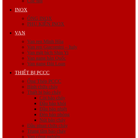
Cóc nối
INOX
ỐNG INOX
PHỤ KIỆN INOX
VAN
Van ren Minh Hòa
Van ren Giacomini – Italy
Van mặt bích Shin Yi
Van gang hàn Quốc
Van gang Đài Loan
THIẾT BỊ PCCC
Ống Thép PCCC
Bình chữa cháy
Thiết bị báo cháy
Còi báo cháy
Đầu báo khói
Đầu báo nhiệt
Đèn báo phòng
Nút báo cháy
Đầu phun chữa cháy
Trung tâm báo cháy
Van công nghiệp