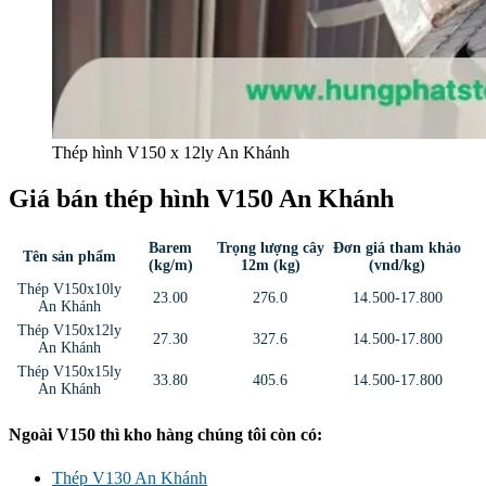
Thép hình V150 x 12ly An Khánh
Giá bán thép hình V150 An Khánh
Barem
Trọng lượng cây
Đơn giá tham khảo
Tên sản phẩm
(kg/m)
12m (kg)
(vnd/kg)
Thép V150x10ly
23.00
276.0
14.500-17.800
An Khánh
Thép V150x12ly
27.30
327.6
14.500-17.800
An Khánh
Thép V150x15ly
33.80
405.6
14.500-17.800
An Khánh
Ngoài V150 thì kho hàng chúng tôi còn có:
Thép V130 An Khánh