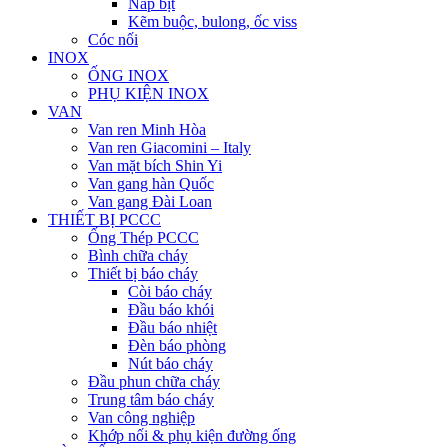
Nắp bịt
Kẽm buộc, bulong, ốc viss
Cóc nối
INOX
ỐNG INOX
PHỤ KIỆN INOX
VAN
Van ren Minh Hòa
Van ren Giacomini – Italy
Van mặt bích Shin Yi
Van gang hàn Quốc
Van gang Đài Loan
THIẾT BỊ PCCC
Ống Thép PCCC
Bình chữa cháy
Thiết bị báo cháy
Còi báo cháy
Đầu báo khói
Đầu báo nhiệt
Đèn báo phòng
Nút báo cháy
Đầu phun chữa cháy
Trung tâm báo cháy
Van công nghiệp
Khớp nối & phụ kiện đường ống