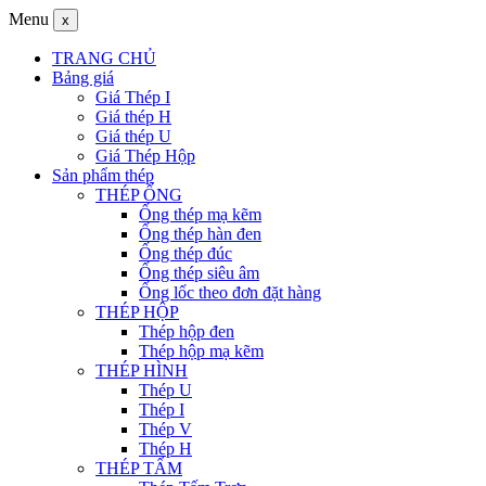
Menu
x
TRANG CHỦ
Bảng giá
Giá Thép I
Giá thép H
Giá thép U
Giá Thép Hộp
Sản phẩm thép
THÉP ỐNG
Ống thép mạ kẽm
Ống thép hàn đen
Ống thép đúc
Ống thép siêu âm
Ống lốc theo đơn đặt hàng
THÉP HỘP
Thép hộp đen
Thép hộp mạ kẽm
THÉP HÌNH
Thép U
Thép I
Thép V
Thép H
THÉP TẤM