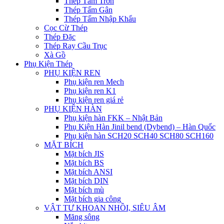
Thép Tấm Trơn
Thép Tấm Gân
Thép Tấm Nhập Khẩu
Cọc Cừ Thép
Thép Đặc
Thép Ray Cầu Trục
Xà Gồ
Phụ Kiện Thép
PHỤ KIỆN REN
Phụ kiện ren Mech
Phụ kiện ren K1
Phụ kiện ren giá rẻ
PHỤ KIỆN HÀN
Phụ kiện hàn FKK – Nhật Bản
Phụ Kiện Hàn Jinil bend (Dybend) – Hàn Quốc
Phụ kiện hàn SCH20 SCH40 SCH80 SCH160
MẶT BÍCH
Mặt bích JIS
Mặt bích BS
Mặt bích ANSI
Mặt bích DIN
Mặt bích mù
Mặt bích gia công
VẬT TƯ KHOAN NHỒI, SIÊU ÂM
Măng sông