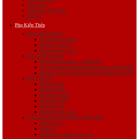
Thép Đặc
Thép Ray Cầu Trục
Xà Gồ
Phụ Kiện Thép
PHỤ KIỆN REN
Phụ kiện ren Mech
Phụ kiện ren K1
Phụ kiện ren giá rẻ
PHỤ KIỆN HÀN
Phụ kiện hàn FKK – Nhật Bản
Phụ Kiện Hàn Jinil bend (Dybend) – Hàn Quốc
Phụ kiện hàn SCH20 SCH40 SCH80 SCH160
MẶT BÍCH
Mặt bích JIS
Mặt bích BS
Mặt bích ANSI
Mặt bích DIN
Mặt bích mù
Mặt bích gia công
VẬT TƯ KHOAN NHỒI, SIÊU ÂM
Măng sông
Nắp bịt
Kẽm buộc, bulong, ốc viss