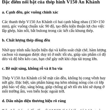
Đặc điểm nổi bật của thép hình V150 An Khánh
a. Cạnh đều, góc vuông chính xác
Các thanh thép V150 An Khánh có hai cạnh bằng nhau (150×150
mm), góc vuông chuẩn xác 90 độ, tạo điều kiện thuận lợi cho việc
lắp ghép, hàn nối, bắt bulong trong các kết cấu khung thép.
b. Chất lượng thép đồng đều
Nhờ quy trình nấu luyện hiện đại và kiểm soát chặt chẽ, hàm lượng
cacbon và mangan được duy trì ở mức tối ưu, giúp sản phẩm có độ
dẻo và độ bền kéo cao, hạn chế gãy nứt khi chịu tải trọng lớn.
c. Bề mặt sáng, không rỗ và ít ba via
Thép V150 An Khánh có bề mặt cán đều, không bị cong vênh hay
nứt gãy. Đặc biệt, sản phẩm hàng mạ kẽm nhúng nóng còn có lớp
phủ bảo vệ dày, sáng bóng, giúp chống gỉ sét tối ưu khi sử dụng ở
môi trường ẩm, ven biển hoặc ngoài trời.
d. Dấu nhận diện thương hiệu rõ ràng