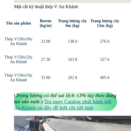
Mặt cắt kỹ thuật thép V An Khánh
Barem
Trọng lượng cây
Trọng lượng cây
Tên sản phẩm
(kg/m)
6m (kg)
12m (kg)
Thép V150x10ly
23.00
138.0
276.0
An Khánh
Thép V150x12ly
27.30
163.8
327.6
An Khánh
Thép V150x15ly
33.80
202.8
405.6
An Khánh
(
Trọng lượng có thể sai lệch ±3% tùy theo dung
sai sản xuất.
)
Tra ngay Catalog phát hành bởi
An Khánh tại đây để biết chi tiết hơn