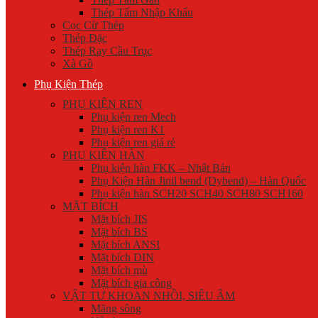
Thép Tấm Nhập Khẩu
Cọc Cừ Thép
Thép Đặc
Thép Ray Cầu Trục
Xà Gồ
Phụ Kiện Thép
PHỤ KIỆN REN
Phụ kiện ren Mech
Phụ kiện ren K1
Phụ kiện ren giá rẻ
PHỤ KIỆN HÀN
Phụ kiện hàn FKK – Nhật Bản
Phụ Kiện Hàn Jinil bend (Dybend) – Hàn Quốc
Phụ kiện hàn SCH20 SCH40 SCH80 SCH160
MẶT BÍCH
Mặt bích JIS
Mặt bích BS
Mặt bích ANSI
Mặt bích DIN
Mặt bích mù
Mặt bích gia công
VẬT TƯ KHOAN NHỒI, SIÊU ÂM
Măng sông