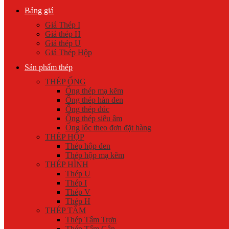
Bảng giá
Giá Thép I
Giá thép H
Giá thép U
Giá Thép Hộp
Sản phẩm thép
THÉP ỐNG
Ống thép mạ kẽm
Ống thép hàn đen
Ống thép đúc
Ống thép siêu âm
Ống lốc theo đơn đặt hàng
THÉP HỘP
Thép hộp đen
Thép hộp mạ kẽm
THÉP HÌNH
Thép U
Thép I
Thép V
Thép H
THÉP TẤM
Thép Tấm Trơn
Thép Tấm Gân