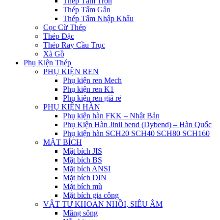
Thép Tấm Trơn
Thép Tấm Gân
Thép Tấm Nhập Khẩu
Cọc Cừ Thép
Thép Đặc
Thép Ray Cầu Trục
Xà Gồ
Phụ Kiện Thép
PHỤ KIỆN REN
Phụ kiện ren Mech
Phụ kiện ren K1
Phụ kiện ren giá rẻ
PHỤ KIỆN HÀN
Phụ kiện hàn FKK – Nhật Bản
Phụ Kiện Hàn Jinil bend (Dybend) – Hàn Quốc
Phụ kiện hàn SCH20 SCH40 SCH80 SCH160
MẶT BÍCH
Mặt bích JIS
Mặt bích BS
Mặt bích ANSI
Mặt bích DIN
Mặt bích mù
Mặt bích gia công
VẬT TƯ KHOAN NHỒI, SIÊU ÂM
Măng sông