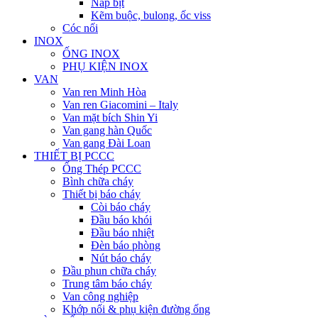
Nắp bịt
Kẽm buộc, bulong, ốc viss
Cóc nối
INOX
ỐNG INOX
PHỤ KIỆN INOX
VAN
Van ren Minh Hòa
Van ren Giacomini – Italy
Van mặt bích Shin Yi
Van gang hàn Quốc
Van gang Đài Loan
THIẾT BỊ PCCC
Ống Thép PCCC
Bình chữa cháy
Thiết bị báo cháy
Còi báo cháy
Đầu báo khói
Đầu báo nhiệt
Đèn báo phòng
Nút báo cháy
Đầu phun chữa cháy
Trung tâm báo cháy
Van công nghiệp
Khớp nối & phụ kiện đường ống