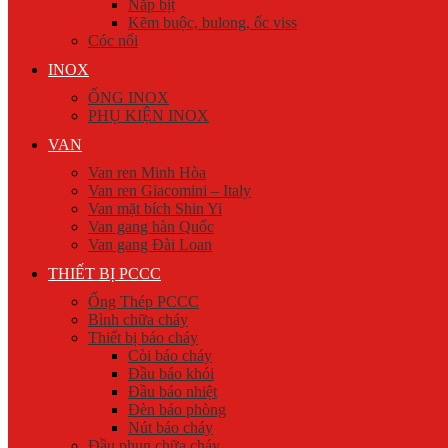
Nắp bịt
Kẽm buộc, bulong, ốc viss
Cóc nối
INOX
ỐNG INOX
PHỤ KIỆN INOX
VAN
Van ren Minh Hòa
Van ren Giacomini – Italy
Van mặt bích Shin Yi
Van gang hàn Quốc
Van gang Đài Loan
THIẾT BỊ PCCC
Ống Thép PCCC
Bình chữa cháy
Thiết bị báo cháy
Còi báo cháy
Đầu báo khói
Đầu báo nhiệt
Đèn báo phòng
Nút báo cháy
Đầu phun chữa cháy