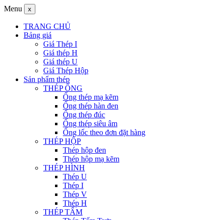
Menu
x
TRANG CHỦ
Bảng giá
Giá Thép I
Giá thép H
Giá thép U
Giá Thép Hộp
Sản phẩm thép
THÉP ỐNG
Ống thép mạ kẽm
Ống thép hàn đen
Ống thép đúc
Ống thép siêu âm
Ống lốc theo đơn đặt hàng
THÉP HỘP
Thép hộp đen
Thép hộp mạ kẽm
THÉP HÌNH
Thép U
Thép I
Thép V
Thép H
THÉP TẤM