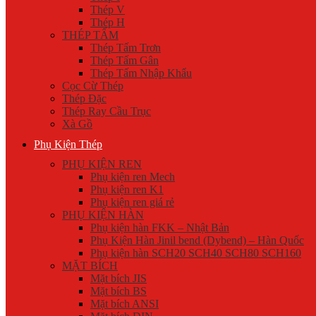
Thép V
Thép H
THÉP TẤM
Thép Tấm Trơn
Thép Tấm Gân
Thép Tấm Nhập Khẩu
Cọc Cừ Thép
Thép Đặc
Thép Ray Cầu Trục
Xà Gồ
Phụ Kiện Thép
PHỤ KIỆN REN
Phụ kiện ren Mech
Phụ kiện ren K1
Phụ kiện ren giá rẻ
PHỤ KIỆN HÀN
Phụ kiện hàn FKK – Nhật Bản
Phụ Kiện Hàn Jinil bend (Dybend) – Hàn Quốc
Phụ kiện hàn SCH20 SCH40 SCH80 SCH160
MẶT BÍCH
Mặt bích JIS
Mặt bích BS
Mặt bích ANSI