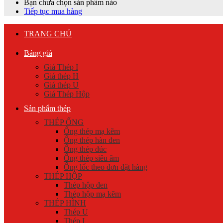
Bạn chưa chọn sản phẩm nào
Tiếp tục mua hàng
TRANG CHỦ
Bảng giá
Giá Thép I
Giá thép H
Giá thép U
Giá Thép Hộp
Sản phẩm thép
THÉP ỐNG
Ống thép mạ kẽm
Ống thép hàn đen
Ống thép đúc
Ống thép siêu âm
Ống lốc theo đơn đặt hàng
THÉP HỘP
Thép hộp đen
Thép hộp mạ kẽm
THÉP HÌNH
Thép U
Thép I