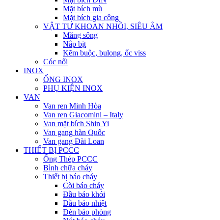
Mặt bích mù
Mặt bích gia công
VẬT TƯ KHOAN NHỒI, SIÊU ÂM
Măng sông
Nắp bịt
Kẽm buộc, bulong, ốc viss
Cóc nối
INOX
ỐNG INOX
PHỤ KIỆN INOX
VAN
Van ren Minh Hòa
Van ren Giacomini – Italy
Van mặt bích Shin Yi
Van gang hàn Quốc
Van gang Đài Loan
THIẾT BỊ PCCC
Ống Thép PCCC
Bình chữa cháy
Thiết bị báo cháy
Còi báo cháy
Đầu báo khói
Đầu báo nhiệt
Đèn báo phòng