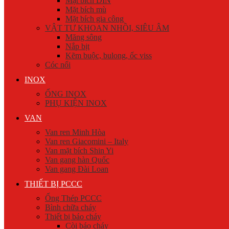
Mặt bích DIN
Mặt bích mù
Mặt bích gia công
VẬT TƯ KHOAN NHỒI, SIÊU ÂM
Măng sông
Nắp bịt
Kẽm buộc, bulong, ốc viss
Cóc nối
INOX
ỐNG INOX
PHỤ KIỆN INOX
VAN
Van ren Minh Hòa
Van ren Giacomini – Italy
Van mặt bích Shin Yi
Van gang hàn Quốc
Van gang Đài Loan
THIẾT BỊ PCCC
Ống Thép PCCC
Bình chữa cháy
Thiết bị báo cháy
Còi báo cháy