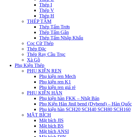
Thép I
Thép V
Thép H
THÉP TẤM
Thép Tấm Trơn
Thép Tấm Gân
Thép Tấm Nhập Khẩu
Cọc Cừ Thép
Thép Đặc
Thép Ray Cầu Trục
Xà Gồ
Phụ Kiện Thép
PHỤ KIỆN REN
Phụ kiện ren Mech
Phụ kiện ren K1
Phụ kiện ren giá rẻ
PHỤ KIỆN HÀN
Phụ kiện hàn FKK – Nhật Bản
Phụ Kiện Hàn Jinil bend (Dybend) – Hàn Quốc
Phụ kiện hàn SCH20 SCH40 SCH80 SCH160
MẶT BÍCH
Mặt bích JIS
Mặt bích BS
Mặt bích ANSI
Mặt bích DIN