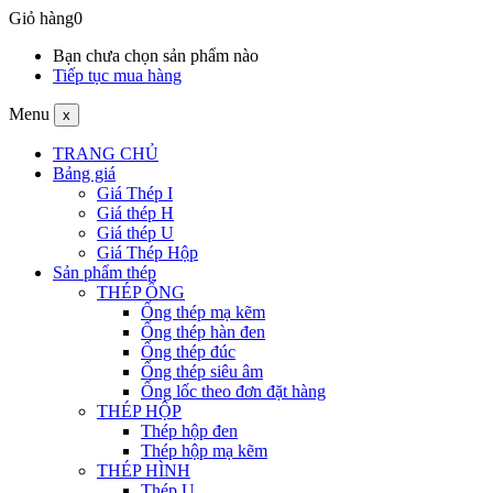
Giỏ hàng
0
Bạn chưa chọn sản phẩm nào
Tiếp tục mua hàng
Menu
x
TRANG CHỦ
Bảng giá
Giá Thép I
Giá thép H
Giá thép U
Giá Thép Hộp
Sản phẩm thép
THÉP ỐNG
Ống thép mạ kẽm
Ống thép hàn đen
Ống thép đúc
Ống thép siêu âm
Ống lốc theo đơn đặt hàng
THÉP HỘP
Thép hộp đen
Thép hộp mạ kẽm
THÉP HÌNH
Thép U