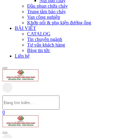
Nút báo cháy
Đầu phun chữa cháy
Trung tâm báo cháy
Van công nghiệp
Khớp nối & phụ kiện đường ống
BÀI VIẾT
CATALOG
Tin chuyên ngành
Tư vấn khách hàng
Blog tin tức
Liên hệ
0