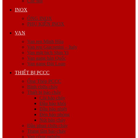
Cóc nối
INOX
ỐNG INOX
PHỤ KIỆN INOX
VAN
Van ren Minh Hòa
Van ren Giacomini – Italy
Van mặt bích Shin Yi
Van gang hàn Quốc
Van gang Đài Loan
THIẾT BỊ PCCC
Ống Thép PCCC
Bình chữa cháy
Thiết bị báo cháy
Còi báo cháy
Đầu báo khói
Đầu báo nhiệt
Đèn báo phòng
Nút báo cháy
Đầu phun chữa cháy
Trung tâm báo cháy
Van công nghiệp