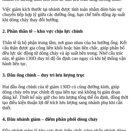
Việc giảm kích thước tại nhánh được tính toán nhằm đảm bảo sự
chuyển tiếp hợp lý giữa các đường ống, hạn chế biến động áp suất
khi dòng chảy thay đổi hướng.
2. Phần thân tê – khu vực chịu lực chính
Thân tê là bộ phận trung tâm, nơi giao nhau của ba hướng ống. Kết
cấu thân được gia công liền khối hoặc hàn liền chắc, giúp phân bổ
đều lực tác động từ dòng chảy và áp suất bên trong. Nhờ cấu trúc
này, tê giảm 130D duy trì độ ổn định cao ngay cả khi hệ thống vận
hành liên tục.
3. Đầu ống chính – duy trì lưu lượng trục
Hai đầu ống chính của tê giảm 130D có cùng đường kính, giúp
dòng chảy trên trục chính đi qua liên tục mà không bị gián đoạn
đáng kể. Thiết kế này giữ cho lưu lượng tổng thể ổn định, đồng thời
tạo điều kiện thuận lợi để trích lưu lượng sang nhánh phụ khi cần
thiết.
4. Đầu nhánh giảm – điểm phân phối dòng chảy
Đầu nhánh giảm là khu vực thực hiện chức năng phân nhánh dòng