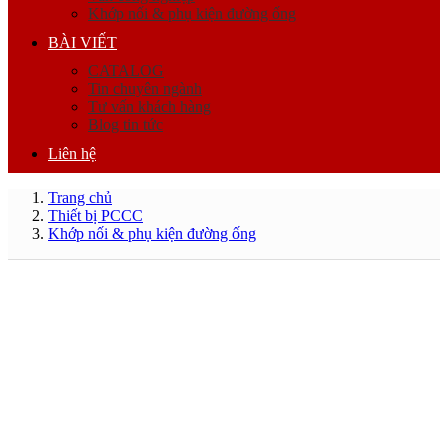
Khớp nối & phụ kiện đường ống
BÀI VIẾT
CATALOG
Tin chuyên ngành
Tư vấn khách hàng
Blog tin tức
Liên hệ
Trang chủ
Thiết bị PCCC
Khớp nối & phụ kiện đường ống