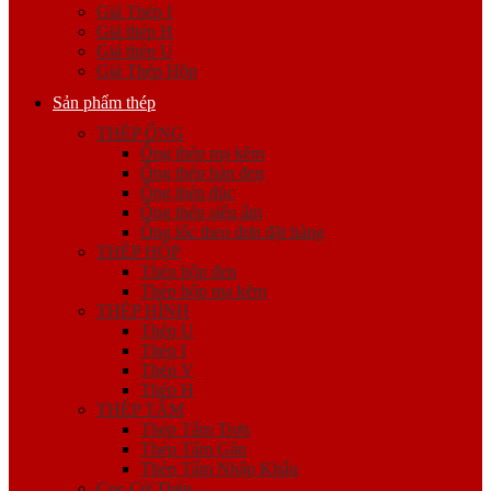
Giá Thép I
Giá thép H
Giá thép U
Giá Thép Hộp
Sản phẩm thép
THÉP ỐNG
Ống thép mạ kẽm
Ống thép hàn đen
Ống thép đúc
Ống thép siêu âm
Ống lốc theo đơn đặt hàng
THÉP HỘP
Thép hộp đen
Thép hộp mạ kẽm
THÉP HÌNH
Thép U
Thép I
Thép V
Thép H
THÉP TẤM
Thép Tấm Trơn
Thép Tấm Gân
Thép Tấm Nhập Khẩu
Cọc Cừ Thép