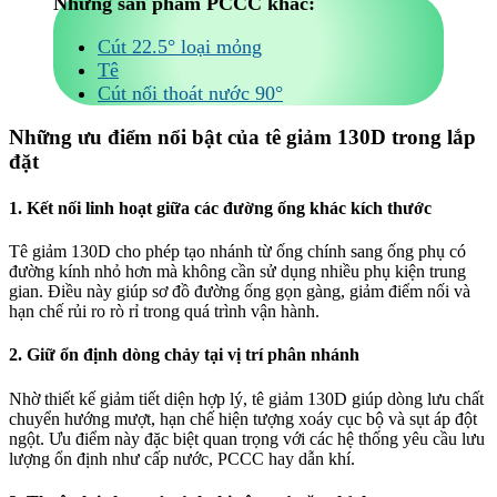
Những sản phẩm PCCC khác:
Cút 22.5° loại mỏng
Tê
Cút nối thoát nước 90°
Những ưu điểm nổi bật của tê giảm 130D trong lắp
đặt
1. Kết nối linh hoạt giữa các đường ống khác kích thước
Tê giảm 130D cho phép tạo nhánh từ ống chính sang ống phụ có
đường kính nhỏ hơn mà không cần sử dụng nhiều phụ kiện trung
gian. Điều này giúp sơ đồ đường ống gọn gàng, giảm điểm nối và
hạn chế rủi ro rò rỉ trong quá trình vận hành.
2. Giữ ổn định dòng chảy tại vị trí phân nhánh
Nhờ thiết kế giảm tiết diện hợp lý, tê giảm 130D giúp dòng lưu chất
chuyển hướng mượt, hạn chế hiện tượng xoáy cục bộ và sụt áp đột
ngột. Ưu điểm này đặc biệt quan trọng với các hệ thống yêu cầu lưu
lượng ổn định như cấp nước, PCCC hay dẫn khí.