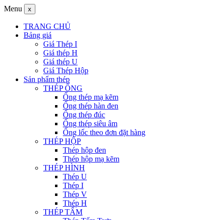
Menu
x
TRANG CHỦ
Bảng giá
Giá Thép I
Giá thép H
Giá thép U
Giá Thép Hộp
Sản phẩm thép
THÉP ỐNG
Ống thép mạ kẽm
Ống thép hàn đen
Ống thép đúc
Ống thép siêu âm
Ống lốc theo đơn đặt hàng
THÉP HỘP
Thép hộp đen
Thép hộp mạ kẽm
THÉP HÌNH
Thép U
Thép I
Thép V
Thép H
THÉP TẤM