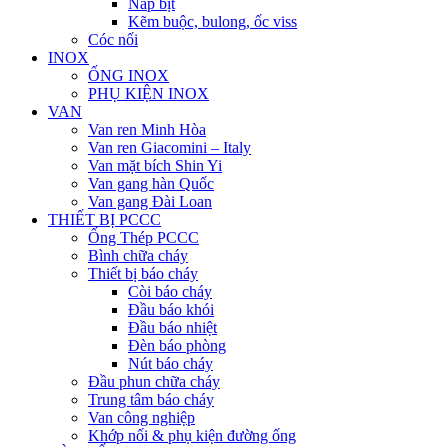
Nắp bịt
Kẽm buộc, bulong, ốc viss
Cóc nối
INOX
ỐNG INOX
PHỤ KIỆN INOX
VAN
Van ren Minh Hòa
Van ren Giacomini – Italy
Van mặt bích Shin Yi
Van gang hàn Quốc
Van gang Đài Loan
THIẾT BỊ PCCC
Ống Thép PCCC
Bình chữa cháy
Thiết bị báo cháy
Còi báo cháy
Đầu báo khói
Đầu báo nhiệt
Đèn báo phòng
Nút báo cháy
Đầu phun chữa cháy
Trung tâm báo cháy
Van công nghiệp
Khớp nối & phụ kiện đường ống