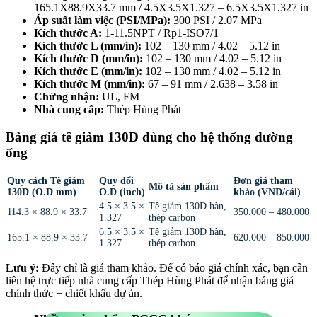
165.1X88.9X33.7 mm / 4.5X3.5X1.327 – 6.5X3.5X1.327 in
Áp suất làm việc (PSI/MPa):
300 PSI / 2.07 MPa
Kích thước A:
1-11.5NPT / Rp1-ISO7/1
Kích thước L (mm/in):
102 – 130 mm / 4.02 – 5.12 in
Kích thước D (mm/in):
102 – 130 mm / 4.02 – 5.12 in
Kích thước E (mm/in):
102 – 130 mm / 4.02 – 5.12 in
Kích thước M (mm/in):
67 – 91 mm / 2.638 – 3.58 in
Chứng nhận:
UL, FM
Nhà cung cấp:
Thép Hùng Phát
Bảng giá tê giảm 130D dùng cho hệ thống đường
ống
Quy cách Tê giảm
Quy đổi
Đơn giá tham
Mô tả sản phẩm
130D (O.D mm)
O.D (inch)
khảo (VNĐ/cái)
4.5 × 3.5 ×
Tê giảm 130D hàn,
114.3 × 88.9 × 33.7
350.000 – 480.000
1.327
thép carbon
6.5 × 3.5 ×
Tê giảm 130D hàn,
165.1 × 88.9 × 33.7
620.000 – 850.000
1.327
thép carbon
Lưu ý:
Đây chỉ là giá tham khảo. Để có báo giá chính xác, bạn cần
liên hệ trực tiếp nhà cung cấp Thép Hùng Phát để nhận bảng giá
chính thức + chiết khấu dự án.