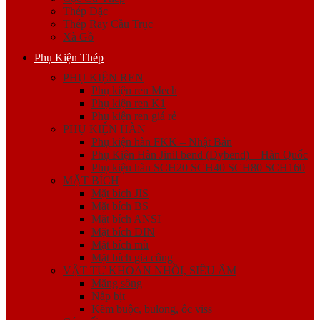
Thép Đặc
Thép Ray Cầu Trục
Xà Gồ
Phụ Kiện Thép
PHỤ KIỆN REN
Phụ kiện ren Mech
Phụ kiện ren K1
Phụ kiện ren giá rẻ
PHỤ KIỆN HÀN
Phụ kiện hàn FKK – Nhật Bản
Phụ Kiện Hàn Jinil bend (Dybend) – Hàn Quốc
Phụ kiện hàn SCH20 SCH40 SCH80 SCH160
MẶT BÍCH
Mặt bích JIS
Mặt bích BS
Mặt bích ANSI
Mặt bích DIN
Mặt bích mù
Mặt bích gia công
VẬT TƯ KHOAN NHỒI, SIÊU ÂM
Măng sông
Nắp bịt
Kẽm buộc, bulong, ốc viss