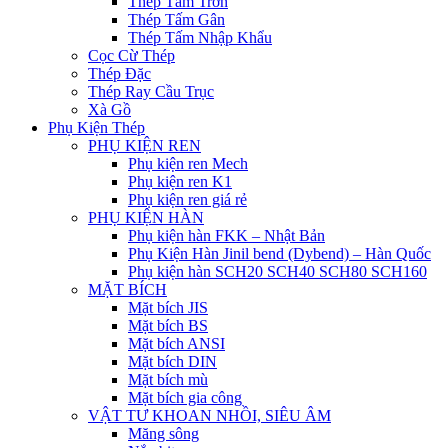
Thép Tấm Trơn
Thép Tấm Gân
Thép Tấm Nhập Khẩu
Cọc Cừ Thép
Thép Đặc
Thép Ray Cầu Trục
Xà Gồ
Phụ Kiện Thép
PHỤ KIỆN REN
Phụ kiện ren Mech
Phụ kiện ren K1
Phụ kiện ren giá rẻ
PHỤ KIỆN HÀN
Phụ kiện hàn FKK – Nhật Bản
Phụ Kiện Hàn Jinil bend (Dybend) – Hàn Quốc
Phụ kiện hàn SCH20 SCH40 SCH80 SCH160
MẶT BÍCH
Mặt bích JIS
Mặt bích BS
Mặt bích ANSI
Mặt bích DIN
Mặt bích mù
Mặt bích gia công
VẬT TƯ KHOAN NHỒI, SIÊU ÂM
Măng sông