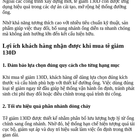
Ngoài các công trình xây dựng mới, tê giảm 130D còn được ứng
dụng hiệu quả trong các dự án cải tạo, mở rộng hệ thống đường
ống.
Nhờ khả năng tương thích cao với nhiều tiêu chuẩn kỹ thuật, sản
phẩm giúp việc thay đổi, bổ sung nhánh ống diễn ra nhanh chóng
mà không ảnh hưởng lớn đến kết cấu hiện hữu.
Lợi ích khách hàng nhận được khi mua tê giảm
130D
1. Đảm bảo lựa chọn đúng quy cách cho từng hạng mục
Khi mua tê giảm 130D, khách hàng dễ dàng lựa chọn đúng kích
thước và cấu hình phù hợp với thiết kế đường ống. Việc dùng đúng
loại tê giảm ngay từ đầu giúp hệ thống vận hành ổn định, tránh phát
sinh chi phí thay đổi hoặc điều chỉnh trong quá trình thi công.
2. Tối ưu hiệu quả phân nhánh dòng chảy
Tê giảm 130D được thiết kế nhằm phân bổ lưu lượng hợp lý từ ống
chính sang ống nhánh. Nhờ đó, hệ thống hạn chế hiện tượng quá tải
cục bộ, giảm sụt áp và duy trì hiệu suất làm việc ổn định trong thời
gian dài.