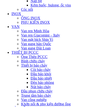
Nắp bịt
Kẽm buộc, bulong, ốc viss
Cóc nối
INOX
ỐNG INOX
PHỤ KIỆN INOX
VAN
Van ren Minh Hòa
Van ren Giacomini – Italy
Van mặt bích Shin Yi
Van gang hàn Quốc
Van gang Đài Loan
THIẾT BỊ PCCC
Ống Thép PCCC
Bình chữa cháy
Thiết bị báo cháy
Còi báo cháy
Đầu báo khói
Đầu báo nhiệt
Đèn báo phòng
Nút báo cháy
Đầu phun chữa cháy
Trung tâm báo cháy
Van công nghiệp
Khớp nối & phụ kiện đường ống