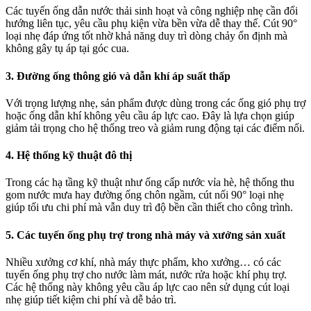
Các tuyến ống dẫn nước thải sinh hoạt và công nghiệp nhẹ cần đổi
hướng liên tục, yêu cầu phụ kiện vừa bền vừa dễ thay thế. Cút 90°
loại nhẹ đáp ứng tốt nhờ khả năng duy trì dòng chảy ổn định mà
không gây tụ áp tại góc cua.
3. Đường ống thông gió và dẫn khí áp suất thấp
Với trọng lượng nhẹ, sản phẩm được dùng trong các ống gió phụ trợ
hoặc ống dẫn khí không yêu cầu áp lực cao. Đây là lựa chọn giúp
giảm tải trọng cho hệ thống treo và giảm rung động tại các điểm nối.
4. Hệ thống kỹ thuật đô thị
Trong các hạ tầng kỹ thuật như ống cấp nước vỉa hè, hệ thống thu
gom nước mưa hay đường ống chôn ngầm, cút nối 90° loại nhẹ
giúp tối ưu chi phí mà vẫn duy trì độ bền cần thiết cho công trình.
5. Các tuyến ống phụ trợ trong nhà máy và xưởng sản xuất
Nhiều xưởng cơ khí, nhà máy thực phẩm, kho xưởng… có các
tuyến ống phụ trợ cho nước làm mát, nước rửa hoặc khí phụ trợ.
Các hệ thống này không yêu cầu áp lực cao nên sử dụng cút loại
nhẹ giúp tiết kiệm chi phí và dễ bảo trì.