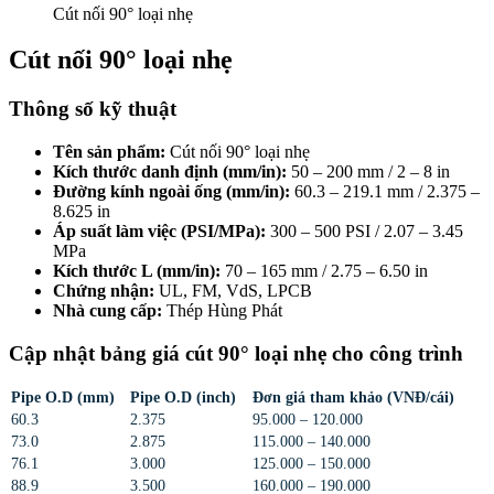
Cút nối 90° loại nhẹ
Cút nối 90° loại nhẹ
Thông số kỹ thuật
Tên sản phẩm:
Cút nối 90° loại nhẹ
Kích thước danh định (mm/in):
50 – 200 mm / 2 – 8 in
Đường kính ngoài ống (mm/in):
60.3 – 219.1 mm / 2.375 –
8.625 in
Áp suất làm việc (PSI/MPa):
300 – 500 PSI / 2.07 – 3.45
MPa
Kích thước L (mm/in):
70 – 165 mm / 2.75 – 6.50 in
Chứng nhận:
UL, FM, VdS, LPCB
Nhà cung cấp:
Thép Hùng Phát
Cập nhật bảng giá cút 90° loại nhẹ cho công trình
Pipe O.D (mm)
Pipe O.D (inch)
Đơn giá tham khảo (VNĐ/cái)
60.3
2.375
95.000 – 120.000
73.0
2.875
115.000 – 140.000
76.1
3.000
125.000 – 150.000
88.9
3.500
160.000 – 190.000