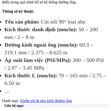
thiếu trong quá trình bố trí hệ thống đường ống.
Thông số kỹ thuật:
Tên sản phẩm:
Cút nối 90° loại nhẹ
Kích thước danh định (mm/in):
50 – 200
mm / 2 – 8 in
Đường kính ngoài ống (mm/in):
60.3 –
219.1 mm / 2.375 – 8.625 in
Áp suất làm việc (PSI/MPa):
300 – 500 PSI
/ 2.07 – 3.45 MPa
Kích thước L (mm/in):
70 – 165 mm / 2.75 –
6.50 in
…
Danh mục:
Khớp nối & phụ kiện đường ống
Liên hệ ngay