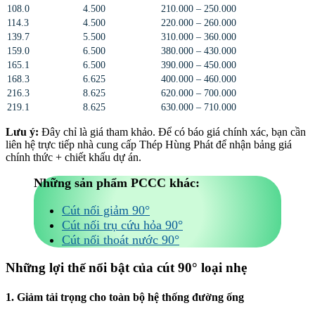
108.0
4.500
210.000 – 250.000
114.3
4.500
220.000 – 260.000
139.7
5.500
310.000 – 360.000
159.0
6.500
380.000 – 430.000
165.1
6.500
390.000 – 450.000
168.3
6.625
400.000 – 460.000
216.3
8.625
620.000 – 700.000
219.1
8.625
630.000 – 710.000
Lưu ý:
Đây chỉ là giá tham khảo. Để có báo giá chính xác, bạn cần
liên hệ trực tiếp nhà cung cấp Thép Hùng Phát để nhận bảng giá
chính thức + chiết khấu dự án.
Những sản phẩm PCCC khác:
Cút nối giảm 90°
Cút nối trụ cứu hỏa 90°
Cút nối thoát nước 90°
Những lợi thế nổi bật của cút 90° loại nhẹ
1. Giảm tải trọng cho toàn bộ hệ thống đường ống