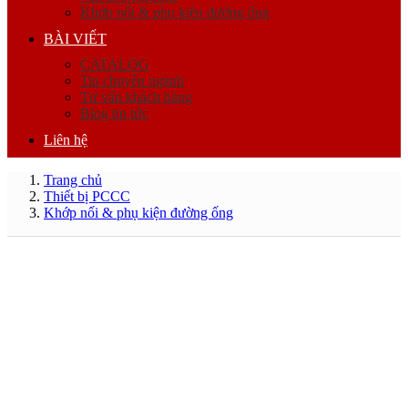
Khớp nối & phụ kiện đường ống
BÀI VIẾT
CATALOG
Tin chuyên ngành
Tư vấn khách hàng
Blog tin tức
Liên hệ
Trang chủ
Thiết bị PCCC
Khớp nối & phụ kiện đường ống