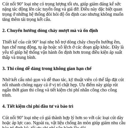
Cút nối 90° loại nhẹ có trọng lượng tối ưu, giúp giảm đáng kể sức
nặng tác động lên các tuyến ống và giá đỡ. Điều này đặc biệt quan
trọng ở những hệ thống đòi hỏi độ ổn định cao nhưng không muốn
tăng thêm tải trọng kết cấu.
2. Chuyển hướng dòng chảy mượt mà và ổn định
Thiết kế của cút 90° loại nhẹ hỗ trợ dòng chảy chuyển hướng êm,
hạn chế rung động, tụ áp hoặc xô lệch ở các đoạn gấp khúc. Đây là
yếu tố giúp hệ thống vận hành ổn định hơn trong điều kiện áp suất
thấp và trung bình.
3. Thi công dễ dàng trong không gian hạn chế
Nhờ kết cấu nhỏ gọn và dễ thao tác, kỹ thuật viên có thể lắp đặt cút
nối nhanh chóng ngay cả ở vị trí chật hẹp. Ưu điểm này giúp rút
ngắn thời gian thi công và tiết kiệm chi phí nhân công cho công
trình.
4. Tiết kiệm chi phí đầu tư và bảo trì
Cút nối 90° loại nhẹ có giá thành hợp lý hơn so với các loại cút dày
hoặc áp lực cao. Ngoài ra, vật liệu chống ăn mòn giúp giảm nhu cầu
bảo trì định kỳ, tối ưu chi phí vận hành lâu dài.