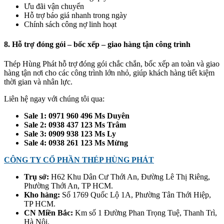
Ưu đãi vận chuyển
Hỗ trợ báo giá nhanh trong ngày
Chính sách công nợ linh hoạt
8. Hỗ trợ đóng gói – bốc xếp – giao hàng tận công trình
Thép Hùng Phát hỗ trợ đóng gói chắc chắn, bốc xếp an toàn và giao
hàng tận nơi cho các công trình lớn nhỏ, giúp khách hàng tiết kiệm
thời gian và nhân lực.
Liên hệ ngay với chúng tôi qua:
Sale 1: 0971 960 496 Ms Duyên
Sale 2: 0938 437 123 Ms Trâm
Sale 3: 0909 938 123 Ms Ly
Sale 4: 0938 261 123 Ms Mừng
CÔNG TY CỔ PHẦN THÉP HÙNG PHÁT
Trụ sở:
H62 Khu Dân Cư Thới An, Đường Lê Thị Riêng,
Phường Thới An, TP HCM.
Kho hàng:
Số 1769 Quốc Lộ 1A, Phường Tân Thới Hiệp,
TP HCM.
CN Miền Bắc:
Km số 1 Đường Phan Trọng Tuệ, Thanh Trì,
Hà Nội.