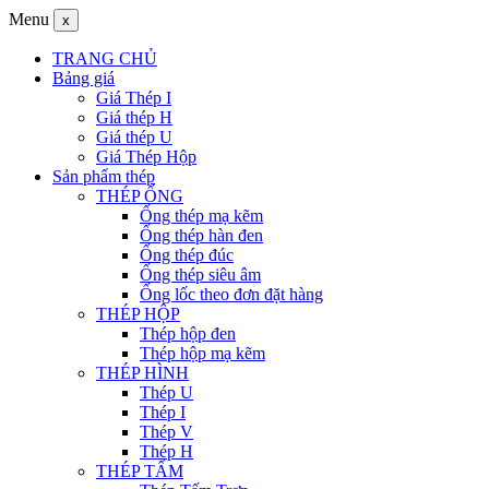
Menu
x
TRANG CHỦ
Bảng giá
Giá Thép I
Giá thép H
Giá thép U
Giá Thép Hộp
Sản phẩm thép
THÉP ỐNG
Ống thép mạ kẽm
Ống thép hàn đen
Ống thép đúc
Ống thép siêu âm
Ống lốc theo đơn đặt hàng
THÉP HỘP
Thép hộp đen
Thép hộp mạ kẽm
THÉP HÌNH
Thép U
Thép I
Thép V
Thép H
THÉP TẤM