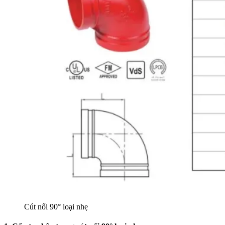
Cút nối 90° loại nhẹ