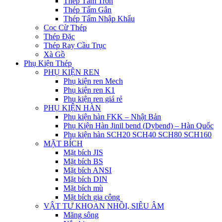
Thép Tấm Trơn
Thép Tấm Gân
Thép Tấm Nhập Khẩu
Cọc Cừ Thép
Thép Đặc
Thép Ray Cầu Trục
Xà Gồ
Phụ Kiện Thép
PHỤ KIỆN REN
Phụ kiện ren Mech
Phụ kiện ren K1
Phụ kiện ren giá rẻ
PHỤ KIỆN HÀN
Phụ kiện hàn FKK – Nhật Bản
Phụ Kiện Hàn Jinil bend (Dybend) – Hàn Quốc
Phụ kiện hàn SCH20 SCH40 SCH80 SCH160
MẶT BÍCH
Mặt bích JIS
Mặt bích BS
Mặt bích ANSI
Mặt bích DIN
Mặt bích mù
Mặt bích gia công
VẬT TƯ KHOAN NHỒI, SIÊU ÂM
Măng sông