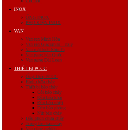
Cóc nối
INOX
ỐNG INOX
PHỤ KIỆN INOX
VAN
Van ren Minh Hòa
Van ren Giacomini – Italy
Van mặt bích Shin Yi
Van gang hàn Quốc
Van gang Đài Loan
THIẾT BỊ PCCC
Ống Thép PCCC
Bình chữa cháy
Thiết bị báo cháy
Còi báo cháy
Đầu báo khói
Đầu báo nhiệt
Đèn báo phòng
Nút báo cháy
Đầu phun chữa cháy
Trung tâm báo cháy
Van công nghiệp