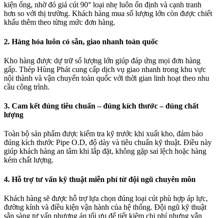
kiện ống, nhờ đó giá cút 90° loại nhẹ luôn ổn định và cạnh tranh
hơn so với thị trường. Khách hàng mua số lượng lớn còn được chiết
khấu thêm theo từng mức đơn hàng.
2. Hàng hóa luôn có sẵn, giao nhanh toàn quốc
Kho hàng được dự trữ số lượng lớn giúp đáp ứng mọi đơn hàng
gấp. Thép Hùng Phát cung cấp dịch vụ giao nhanh trong khu vực
nội thành và vận chuyển toàn quốc với thời gian linh hoạt theo nhu
cầu công trình.
3. Cam kết đúng tiêu chuẩn – đúng kích thước – đúng chất
lượng
Toàn bộ sản phẩm được kiểm tra kỹ trước khi xuất kho, đảm bảo
đúng kích thước Pipe O.D, độ dày và tiêu chuẩn kỹ thuật. Điều này
giúp khách hàng an tâm khi lắp đặt, không gặp sai lệch hoặc hàng
kém chất lượng.
4. Hỗ trợ tư vấn kỹ thuật miễn phí từ đội ngũ chuyên môn
Khách hàng sẽ được hỗ trợ lựa chọn đúng loại cút phù hợp áp lực,
đường kính và điều kiện vận hành của hệ thống. Đội ngũ kỹ thuật
sẵn sàng tư vấn phương án tối ưu để tiết kiệm chi phí nhưng vẫn