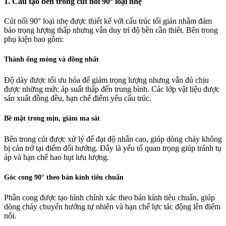
1. Cấu tạo bên trong cút nối 90° loại nhẹ
Cút nối 90° loại nhẹ được thiết kế với cấu trúc tối giản nhằm đảm
bảo trọng lượng thấp nhưng vẫn duy trì độ bền cần thiết. Bên trong
phụ kiện bao gồm:
Thành ống mỏng và đồng nhất
Độ dày được tối ưu hóa để giảm trọng lượng nhưng vẫn đủ chịu
được những mức áp suất thấp đến trung bình. Các lớp vật liệu được
sản xuất đồng đều, hạn chế điểm yếu cấu trúc.
Bề mặt trong mịn, giảm ma sát
Bên trong cút được xử lý để đạt độ nhẵn cao, giúp dòng chảy không
bị cản trở tại điểm đổi hướng. Đây là yếu tố quan trọng giúp tránh tụ
áp và hạn chế hao hụt lưu lượng.
Góc cong 90° theo bán kính tiêu chuẩn
Phần cong được tạo hình chính xác theo bán kính tiêu chuẩn, giúp
dòng chảy chuyển hướng tự nhiên và hạn chế lực tác động lên điểm
nối.