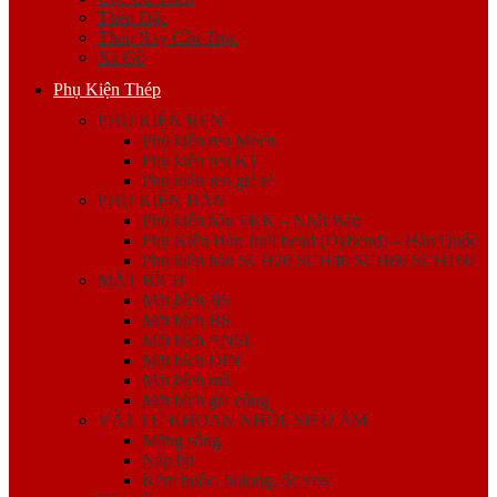
Thép Đặc
Thép Ray Cầu Trục
Xà Gồ
Phụ Kiện Thép
PHỤ KIỆN REN
Phụ kiện ren Mech
Phụ kiện ren K1
Phụ kiện ren giá rẻ
PHỤ KIỆN HÀN
Phụ kiện hàn FKK – Nhật Bản
Phụ Kiện Hàn Jinil bend (Dybend) – Hàn Quốc
Phụ kiện hàn SCH20 SCH40 SCH80 SCH160
MẶT BÍCH
Mặt bích JIS
Mặt bích BS
Mặt bích ANSI
Mặt bích DIN
Mặt bích mù
Mặt bích gia công
VẬT TƯ KHOAN NHỒI, SIÊU ÂM
Măng sông
Nắp bịt
Kẽm buộc, bulong, ốc viss