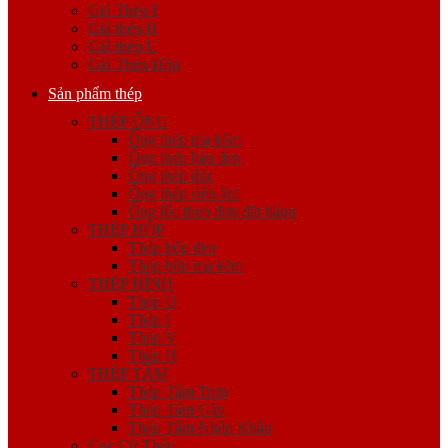
Giá Thép I
Giá thép H
Giá thép U
Giá Thép Hộp
Sản phẩm thép
THÉP ỐNG
Ống thép mạ kẽm
Ống thép hàn đen
Ống thép đúc
Ống thép siêu âm
Ống lốc theo đơn đặt hàng
THÉP HỘP
Thép hộp đen
Thép hộp mạ kẽm
THÉP HÌNH
Thép U
Thép I
Thép V
Thép H
THÉP TẤM
Thép Tấm Trơn
Thép Tấm Gân
Thép Tấm Nhập Khẩu
Cọc Cừ Thép