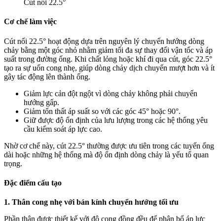
Cút nối 22.5°
Cơ chế làm việc
Cút nối 22.5° hoạt động dựa trên nguyên lý chuyển hướng dòng
chảy bằng một góc nhỏ nhằm giảm tối đa sự thay đổi vận tốc và áp
suất trong đường ống. Khi chất lỏng hoặc khí đi qua cút, góc 22.5°
tạo ra sự uốn cong nhẹ, giúp dòng chảy dịch chuyển mượt hơn và ít
gây tác động lên thành ống.
Giảm lực cản đột ngột vì dòng chảy không phải chuyển
hướng gấp.
Giảm tổn thất áp suất so với các góc 45° hoặc 90°.
Giữ được độ ổn định của lưu lượng trong các hệ thống yêu
cầu kiểm soát áp lực cao.
Nhờ cơ chế này, cút 22.5° thường được ưu tiên trong các tuyến ống
dài hoặc những hệ thống mà độ ổn định dòng chảy là yếu tố quan
trọng.
Đặc điểm cấu tạo
1. Thân cong nhẹ với bán kính chuyển hướng tối ưu
Phần thân được thiết kế với độ cong đồng đều để phân bổ áp lực