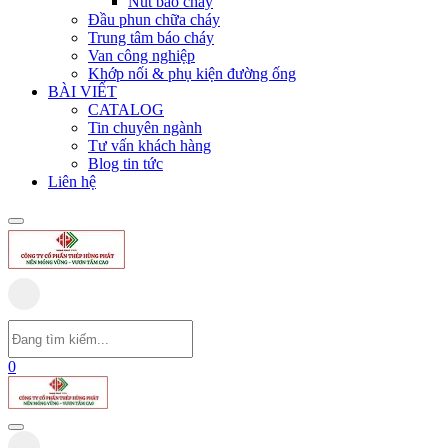
Nút báo cháy
Đầu phun chữa cháy
Trung tâm báo cháy
Van công nghiệp
Khớp nối & phụ kiện đường ống
BÀI VIẾT
CATALOG
Tin chuyên ngành
Tư vấn khách hàng
Blog tin tức
Liên hệ
0