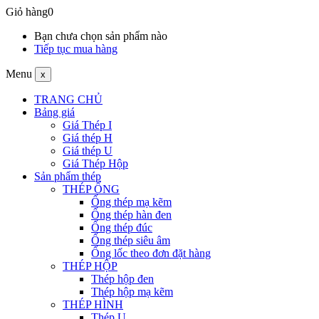
Giỏ hàng
0
Bạn chưa chọn sản phẩm nào
Tiếp tục mua hàng
Menu
x
TRANG CHỦ
Bảng giá
Giá Thép I
Giá thép H
Giá thép U
Giá Thép Hộp
Sản phẩm thép
THÉP ỐNG
Ống thép mạ kẽm
Ống thép hàn đen
Ống thép đúc
Ống thép siêu âm
Ống lốc theo đơn đặt hàng
THÉP HỘP
Thép hộp đen
Thép hộp mạ kẽm
THÉP HÌNH
Thép U