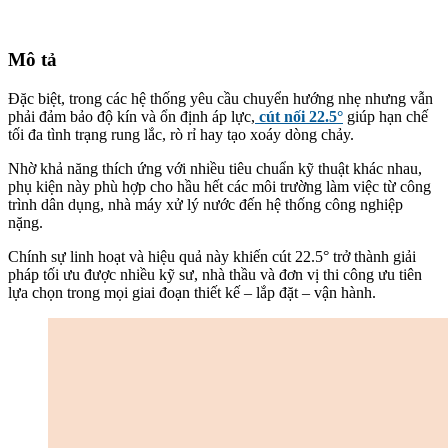
Mô tả
Đặc biệt, trong các hệ thống yêu cầu chuyển hướng nhẹ nhưng vẫn
phải đảm bảo độ kín và ổn định áp lực,
cút nối 22.5°
giúp hạn chế
tối đa tình trạng rung lắc, rò rỉ hay tạo xoáy dòng chảy.
Nhờ khả năng thích ứng với nhiều tiêu chuẩn kỹ thuật khác nhau,
phụ kiện này phù hợp cho hầu hết các môi trường làm việc từ công
trình dân dụng, nhà máy xử lý nước đến hệ thống công nghiệp
nặng.
Chính sự linh hoạt và hiệu quả này khiến cút 22.5° trở thành giải
pháp tối ưu được nhiều kỹ sư, nhà thầu và đơn vị thi công ưu tiên
lựa chọn trong mọi giai đoạn thiết kế – lắp đặt – vận hành.