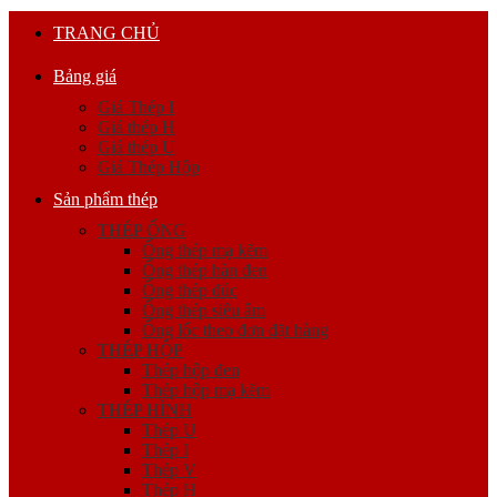
TRANG CHỦ
Bảng giá
Giá Thép I
Giá thép H
Giá thép U
Giá Thép Hộp
Sản phẩm thép
THÉP ỐNG
Ống thép mạ kẽm
Ống thép hàn đen
Ống thép đúc
Ống thép siêu âm
Ống lốc theo đơn đặt hàng
THÉP HỘP
Thép hộp đen
Thép hộp mạ kẽm
THÉP HÌNH
Thép U
Thép I
Thép V
Thép H