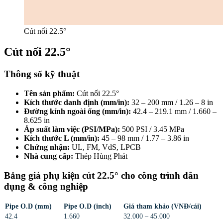
Cút nối 22.5°
Cút nối 22.5°
Thông số kỹ thuật
Tên sản phẩm:
Cút nối 22.5°
Kích thước danh định (mm/in):
32 – 200 mm / 1.26 – 8 in
Đường kính ngoài ống (mm/in):
42.4 – 219.1 mm / 1.660 –
8.625 in
Áp suất làm việc (PSI/MPa):
500 PSI / 3.45 MPa
Kích thước L (mm/in):
45 – 98 mm / 1.77 – 3.86 in
Chứng nhận:
UL, FM, VdS, LPCB
Nhà cung cấp:
Thép Hùng Phát
Bảng giá phụ kiện cút 22.5° cho công trình dân
dụng & công nghiệp
Pipe O.D (mm)
Pipe O.D (inch)
Giá tham khảo (VNĐ/cái)
42.4
1.660
32.000 – 45.000