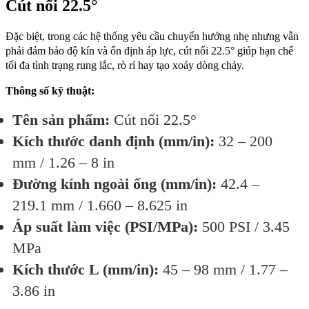
Cút nối 22.5°
Đặc biệt, trong các hệ thống yêu cầu chuyển hướng nhẹ nhưng vẫn
phải đảm bảo độ kín và ổn định áp lực, cút nối 22.5° giúp hạn chế
tối đa tình trạng rung lắc, rò rỉ hay tạo xoáy dòng chảy.
Thông số kỹ thuật:
Tên sản phẩm:
Cút nối 22.5°
Kích thước danh định (mm/in):
32 – 200
mm / 1.26 – 8 in
Đường kính ngoài ống (mm/in):
42.4 –
219.1 mm / 1.660 – 8.625 in
Áp suất làm việc (PSI/MPa):
500 PSI / 3.45
MPa
Kích thước L (mm/in):
45 – 98 mm / 1.77 –
3.86 in