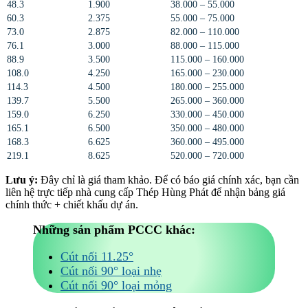
48.3
1.900
38.000 – 55.000
60.3
2.375
55.000 – 75.000
73.0
2.875
82.000 – 110.000
76.1
3.000
88.000 – 115.000
88.9
3.500
115.000 – 160.000
108.0
4.250
165.000 – 230.000
114.3
4.500
180.000 – 255.000
139.7
5.500
265.000 – 360.000
159.0
6.250
330.000 – 450.000
165.1
6.500
350.000 – 480.000
168.3
6.625
360.000 – 495.000
219.1
8.625
520.000 – 720.000
Lưu ý:
Đây chỉ là giá tham khảo. Để có báo giá chính xác, bạn cần
liên hệ trực tiếp nhà cung cấp Thép Hùng Phát để nhận bảng giá
chính thức + chiết khấu dự án.
Những sản phẩm PCCC khác:
Cút nối 11.25°
Cút nối 90° loại nhẹ
Cút nối 90° loại mỏng