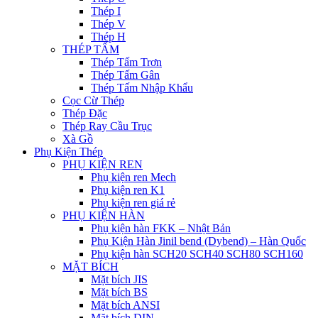
Thép I
Thép V
Thép H
THÉP TẤM
Thép Tấm Trơn
Thép Tấm Gân
Thép Tấm Nhập Khẩu
Cọc Cừ Thép
Thép Đặc
Thép Ray Cầu Trục
Xà Gồ
Phụ Kiện Thép
PHỤ KIỆN REN
Phụ kiện ren Mech
Phụ kiện ren K1
Phụ kiện ren giá rẻ
PHỤ KIỆN HÀN
Phụ kiện hàn FKK – Nhật Bản
Phụ Kiện Hàn Jinil bend (Dybend) – Hàn Quốc
Phụ kiện hàn SCH20 SCH40 SCH80 SCH160
MẶT BÍCH
Mặt bích JIS
Mặt bích BS
Mặt bích ANSI
Mặt bích DIN