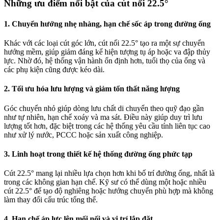
Những ưu điểm nổi bật của cút nối 22.5°
1. Chuyển hướng nhẹ nhàng, hạn chế sốc áp trong đường ống
Khác với các loại cút góc lớn, cút nối 22.5° tạo ra một sự chuyển
hướng mềm, giúp giảm đáng kể hiện tượng tụ áp hoặc va đập thủy
lực. Nhờ đó, hệ thống vận hành ổn định hơn, tuổi thọ của ống và
các phụ kiện cũng được kéo dài.
2. Tối ưu hóa lưu lượng và giảm tổn thất năng lượng
Góc chuyển nhỏ giúp dòng lưu chất di chuyển theo quỹ đạo gần
như tự nhiên, hạn chế xoáy và ma sát. Điều này giúp duy trì lưu
lượng tốt hơn, đặc biệt trong các hệ thống yêu cầu tính liên tục cao
như xử lý nước, PCCC hoặc sản xuất công nghiệp.
3. Linh hoạt trong thiết kế hệ thống đường ống phức tạp
Cút 22.5° mang lại nhiều lựa chọn hơn khi bố trí đường ống, nhất là
trong các không gian hạn chế. Kỹ sư có thể dùng một hoặc nhiều
cút 22.5° để tạo độ nghiêng hoặc hướng chuyển phù hợp mà không
làm thay đổi cấu trúc tổng thể.
4. Hạn chế áp lực lên mối nối và vị trí lắp đặt