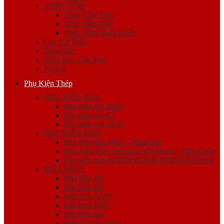
THÉP TẤM
Thép Tấm Trơn
Thép Tấm Gân
Thép Tấm Nhập Khẩu
Cọc Cừ Thép
Thép Đặc
Thép Ray Cầu Trục
Xà Gồ
Phụ Kiện Thép
PHỤ KIỆN REN
Phụ kiện ren Mech
Phụ kiện ren K1
Phụ kiện ren giá rẻ
PHỤ KIỆN HÀN
Phụ kiện hàn FKK – Nhật Bản
Phụ Kiện Hàn Jinil bend (Dybend) – Hàn Quốc
Phụ kiện hàn SCH20 SCH40 SCH80 SCH160
MẶT BÍCH
Mặt bích JIS
Mặt bích BS
Mặt bích ANSI
Mặt bích DIN
Mặt bích mù
Mặt bích gia công