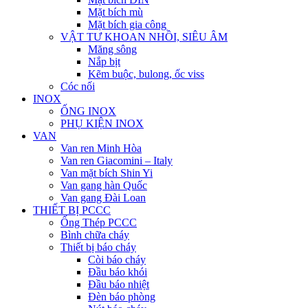
Mặt bích mù
Mặt bích gia công
VẬT TƯ KHOAN NHỒI, SIÊU ÂM
Măng sông
Nắp bịt
Kẽm buộc, bulong, ốc viss
Cóc nối
INOX
ỐNG INOX
PHỤ KIỆN INOX
VAN
Van ren Minh Hòa
Van ren Giacomini – Italy
Van mặt bích Shin Yi
Van gang hàn Quốc
Van gang Đài Loan
THIẾT BỊ PCCC
Ống Thép PCCC
Bình chữa cháy
Thiết bị báo cháy
Còi báo cháy
Đầu báo khói
Đầu báo nhiệt
Đèn báo phòng