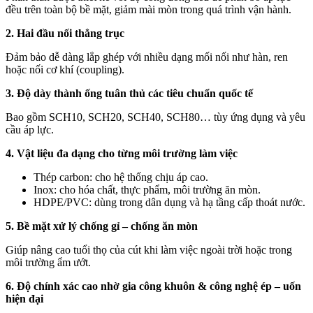
đều trên toàn bộ bề mặt, giảm mài mòn trong quá trình vận hành.
2. Hai đầu nối thẳng trục
Đảm bảo dễ dàng lắp ghép với nhiều dạng mối nối như hàn, ren
hoặc nối cơ khí (coupling).
3. Độ dày thành ống tuân thủ các tiêu chuẩn quốc tế
Bao gồm SCH10, SCH20, SCH40, SCH80… tùy ứng dụng và yêu
cầu áp lực.
4. Vật liệu đa dạng cho từng môi trường làm việc
Thép carbon: cho hệ thống chịu áp cao.
Inox: cho hóa chất, thực phẩm, môi trường ăn mòn.
HDPE/PVC: dùng trong dân dụng và hạ tầng cấp thoát nước.
5. Bề mặt xử lý chống gỉ – chống ăn mòn
Giúp nâng cao tuổi thọ của cút khi làm việc ngoài trời hoặc trong
môi trường ẩm ướt.
6. Độ chính xác cao nhờ gia công khuôn & công nghệ ép – uốn
hiện đại