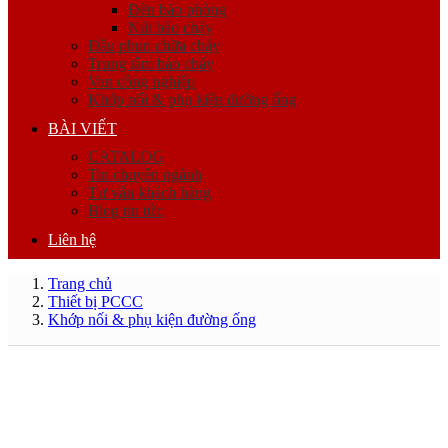
Đèn báo phòng
Nút báo cháy
Đầu phun chữa cháy
Trung tâm báo cháy
Van công nghiệp
Khớp nối & phụ kiện đường ống
BÀI VIẾT
CATALOG
Tin chuyên ngành
Tư vấn khách hàng
Blog tin tức
Liên hệ
Trang chủ
Thiết bị PCCC
Khớp nối & phụ kiện đường ống