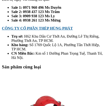
Sale 1: 0971 960 496 Ms Duyên
Sale 2: 0938 437 123 Ms Trâm
Sale 3: 0909 938 123 Ms Ly
Sale 4: 0938 261 123 Ms Mừng
CÔNG TY CỔ PHẦN THÉP HÙNG PHÁT
Trụ sở:
H62 Khu Dân Cư Thới An, Đường Lê Thị Riêng,
Phường Thới An, TP HCM.
Kho hàng:
Số 1769 Quốc Lộ 1A, Phường Tân Thới Hiệp,
TP HCM.
CN Miền Bắc:
Km số 1 Đường Phan Trọng Tuệ, Thanh Trì,
Hà Nội.
Sản phẩm cùng loại