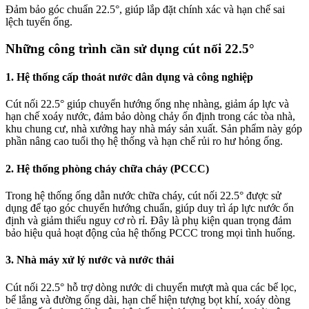
Đảm bảo góc chuẩn 22.5°, giúp lắp đặt chính xác và hạn chế sai
lệch tuyến ống.
Những công trình cần sử dụng cút nối 22.5°
1. Hệ thống cấp thoát nước dân dụng và công nghiệp
Cút nối 22.5° giúp chuyển hướng ống nhẹ nhàng, giảm áp lực và
hạn chế xoáy nước, đảm bảo dòng chảy ổn định trong các tòa nhà,
khu chung cư, nhà xưởng hay nhà máy sản xuất. Sản phẩm này góp
phần nâng cao tuổi thọ hệ thống và hạn chế rủi ro hư hỏng ống.
2. Hệ thống phòng cháy chữa cháy (PCCC)
Trong hệ thống ống dẫn nước chữa cháy, cút nối 22.5° được sử
dụng để tạo góc chuyển hướng chuẩn, giúp duy trì áp lực nước ổn
định và giảm thiểu nguy cơ rò rỉ. Đây là phụ kiện quan trọng đảm
bảo hiệu quả hoạt động của hệ thống PCCC trong mọi tình huống.
3. Nhà máy xử lý nước và nước thải
Cút nối 22.5° hỗ trợ dòng nước di chuyển mượt mà qua các bể lọc,
bể lắng và đường ống dài, hạn chế hiện tượng bọt khí, xoáy dòng