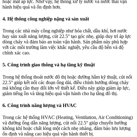
hoặc mất áp lực. Nhờ vậy, hệ thống xử lý nước và nước thải vận
hành hiệu quả và ổn định hơn.
4. Hệ thống công nghiệp nặng và sản xuất
Trong các nhà máy công nghiệp như hóa chất, dầu khí, hơi nước
hay sản xuất năng lượng, cút 22.5° tạo góc nhẹ, giúp duy trì áp lực
dòng chảy và đảm bảo an toàn vận hành. Sản phẩm này phù hợp
với các môi trường làm việc khắc nghiệt, yêu cầu độ bền và độ
chính xác cao.
5. Công trình giao thông và hạ tầng kỹ thuật
Trong hệ thống thoát nước đô thị hoặc đường hầm kỹ thuật, cút nối
22.5° giúp kết nối các đoạn ống dài, điều chỉnh hướng dòng chảy
mà không cần thay đổi lớn về thiết kế. Điều này giúp giảm áp lực,
giảm tiếng ồn và tăng hiệu quả vận hành cho hạ tầng đô thị.
6. Công trình năng lượng và HVAC
Trong các hệ thống HVAC (Heating, Ventilation, Air Conditioning)
và đường ống dẫn năng lượng, cút nối 22.5° giúp chuyển hướng
không khí hoặc chất lỏng một cách nhẹ nhàng, đảm bảo lưu lượng
ổn định và nâng cao hiệu quả vận hành thiết bị.