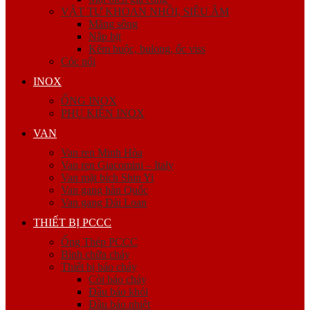
VẬT TƯ KHOAN NHỒI, SIÊU ÂM
Măng sông
Nắp bịt
Kẽm buộc, bulong, ốc viss
Cóc nối
INOX
ỐNG INOX
PHỤ KIỆN INOX
VAN
Van ren Minh Hòa
Van ren Giacomini – Italy
Van mặt bích Shin Yi
Van gang hàn Quốc
Van gang Đài Loan
THIẾT BỊ PCCC
Ống Thép PCCC
Bình chữa cháy
Thiết bị báo cháy
Còi báo cháy
Đầu báo khói
Đầu báo nhiệt