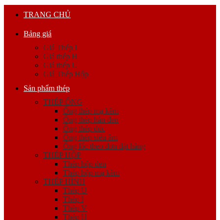
TRANG CHỦ
Bảng giá
Giá Thép I
Giá thép H
Giá thép U
Giá Thép Hộp
Sản phẩm thép
THÉP ỐNG
Ống thép mạ kẽm
Ống thép hàn đen
Ống thép đúc
Ống thép siêu âm
Ống lốc theo đơn đặt hàng
THÉP HỘP
Thép hộp đen
Thép hộp mạ kẽm
THÉP HÌNH
Thép U
Thép I
Thép V
Thép H