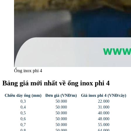
Ống inox phi 4
Bảng giá mới nhất về ống inox phi 4
Chiều dày ống (mm)
Đơn giá (VNĐ/m)
Giá inox phi 4 (VNĐ/cây)
0,3
50.000
22.000
0,4
50.000
31.000
0,5
50.000
40.000
0,6
50.000
48.000
0,7
50.000
55.000
0,8
50.000
64.000