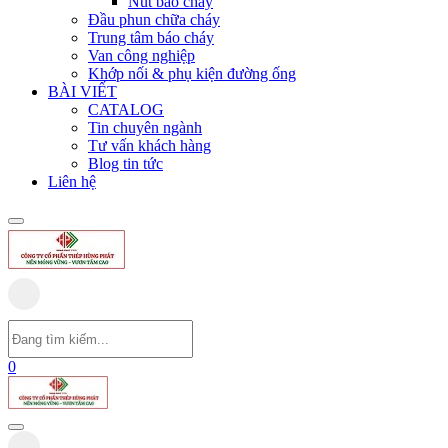
Nút báo cháy
Đầu phun chữa cháy
Trung tâm báo cháy
Van công nghiệp
Khớp nối & phụ kiện đường ống
BÀI VIẾT
CATALOG
Tin chuyên ngành
Tư vấn khách hàng
Blog tin tức
Liên hệ
0