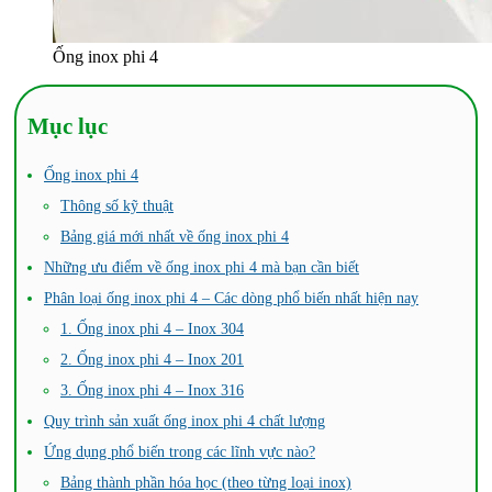
Ống inox phi 4
Mục lục
Ống inox phi 4
Thông số kỹ thuật
Bảng giá mới nhất về ống inox phi 4
Những ưu điểm về ống inox phi 4 mà bạn cần biết
Phân loại ống inox phi 4 – Các dòng phổ biến nhất hiện nay
1. Ống inox phi 4 – Inox 304
2. Ống inox phi 4 – Inox 201
3. Ống inox phi 4 – Inox 316
Quy trình sản xuất ống inox phi 4 chất lượng
Ứng dụng phổ biến trong các lĩnh vực nào?
Bảng thành phần hóa học (theo từng loại inox)