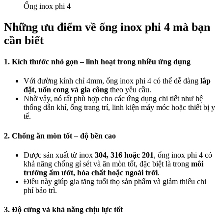
Ống inox phi 4
Những ưu điểm về ống inox phi 4 mà bạn
cần biết
1. Kích thước nhỏ gọn – linh hoạt trong nhiều ứng dụng
Với đường kính chỉ 4mm, ống inox phi 4 có thể dễ dàng
lắp
đặt, uốn cong và gia công
theo yêu cầu.
Nhờ vậy, nó rất phù hợp cho các ứng dụng chi tiết như hệ
thống dẫn khí, ống trang trí, linh kiện máy móc hoặc thiết bị y
tế.
2. Chống ăn mòn tốt – độ bền cao
Được sản xuất từ inox
304, 316 hoặc 201
, ống inox phi 4 có
khả năng chống gỉ sét và ăn mòn tốt, đặc biệt là trong
môi
trường ẩm ướt, hóa chất hoặc ngoài trời
.
Điều này giúp gia tăng tuổi thọ sản phẩm và giảm thiểu chi
phí bảo trì.
3. Độ cứng và khả năng chịu lực tốt