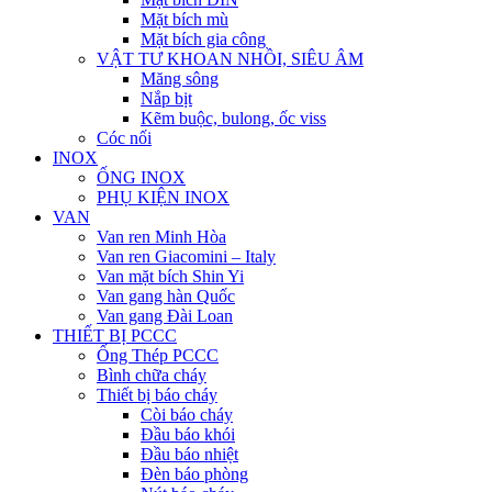
Mặt bích mù
Mặt bích gia công
VẬT TƯ KHOAN NHỒI, SIÊU ÂM
Măng sông
Nắp bịt
Kẽm buộc, bulong, ốc viss
Cóc nối
INOX
ỐNG INOX
PHỤ KIỆN INOX
VAN
Van ren Minh Hòa
Van ren Giacomini – Italy
Van mặt bích Shin Yi
Van gang hàn Quốc
Van gang Đài Loan
THIẾT BỊ PCCC
Ống Thép PCCC
Bình chữa cháy
Thiết bị báo cháy
Còi báo cháy
Đầu báo khói
Đầu báo nhiệt
Đèn báo phòng