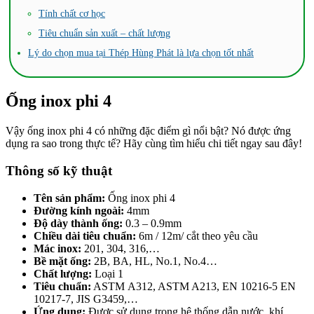
Tính chất cơ học
Tiêu chuẩn sản xuất – chất lượng
Lý do chọn mua tại Thép Hùng Phát là lựa chọn tốt nhất
Ống inox phi 4
Vậy ống inox phi 4 có những đặc điểm gì nổi bật? Nó được ứng
dụng ra sao trong thực tế? Hãy cùng tìm hiểu chi tiết ngay sau đây!
Thông số kỹ thuật
Tên sản phẩm:
Ống inox phi 4
Đường kính ngoài:
4mm
Độ dày thành ống:
0.3 – 0.9mm
Chiều dài tiêu chuẩn:
6m / 12m/ cắt theo yêu cầu
Mác inox:
201, 304, 316,…
Bề mặt ống:
2B, BA, HL, No.1, No.4…
Chất lượng:
Loại 1
Tiêu chuẩn:
ASTM A312, ASTM A213, EN 10216-5 EN
10217-7, JIS G3459,…
Ứng dụng:
Được sử dụng trong hệ thống dẫn nước, khí,