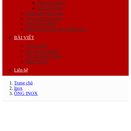
Đèn báo phòng
Nút báo cháy
Đầu phun chữa cháy
Trung tâm báo cháy
Van công nghiệp
Khớp nối & phụ kiện đường ống
BÀI VIẾT
CATALOG
Tin chuyên ngành
Tư vấn khách hàng
Blog tin tức
Liên hệ
Trang chủ
Inox
ỐNG INOX