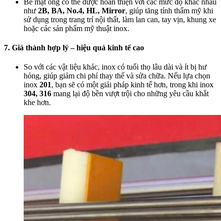
Bề mặt ống có thể được hoàn thiện với các mức độ khác nhau
như
2B, BA, No.4, HL, Mirror
, giúp tăng tính thẩm mỹ khi
sử dụng trong trang trí nội thất, làm lan can, tay vịn, khung xe
hoặc các sản phẩm mỹ thuật inox.
7. Giá thành hợp lý – hiệu quả kinh tế cao
So với các vật liệu khác, inox có tuổi thọ lâu dài và ít bị hư
hỏng, giúp giảm chi phí thay thế và sửa chữa. Nếu lựa chọn
inox
201
, bạn sẽ có một giải pháp kinh tế hơn, trong khi inox
304, 316
mang lại độ bền vượt trội cho những yêu cầu khắt
khe hơn.