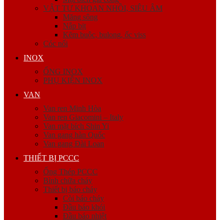
VẬT TƯ KHOAN NHỒI, SIÊU ÂM
Măng sông
Nắp bịt
Kẽm buộc, bulong, ốc viss
Cóc nối
INOX
ỐNG INOX
PHỤ KIỆN INOX
VAN
Van ren Minh Hòa
Van ren Giacomini – Italy
Van mặt bích Shin Yi
Van gang hàn Quốc
Van gang Đài Loan
THIẾT BỊ PCCC
Ống Thép PCCC
Bình chữa cháy
Thiết bị báo cháy
Còi báo cháy
Đầu báo khói
Đầu báo nhiệt