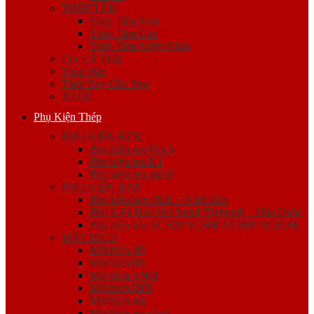
THÉP TẤM
Thép Tấm Trơn
Thép Tấm Gân
Thép Tấm Nhập Khẩu
Cọc Cừ Thép
Thép Đặc
Thép Ray Cầu Trục
Xà Gồ
Phụ Kiện Thép
PHỤ KIỆN REN
Phụ kiện ren Mech
Phụ kiện ren K1
Phụ kiện ren giá rẻ
PHỤ KIỆN HÀN
Phụ kiện hàn FKK – Nhật Bản
Phụ Kiện Hàn Jinil bend (Dybend) – Hàn Quốc
Phụ kiện hàn SCH20 SCH40 SCH80 SCH160
MẶT BÍCH
Mặt bích JIS
Mặt bích BS
Mặt bích ANSI
Mặt bích DIN
Mặt bích mù
Mặt bích gia công