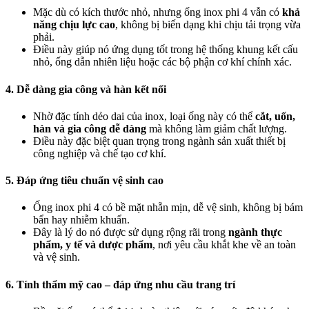
Mặc dù có kích thước nhỏ, nhưng ống inox phi 4 vẫn có
khả
năng chịu lực cao
, không bị biến dạng khi chịu tải trọng vừa
phải.
Điều này giúp nó ứng dụng tốt trong hệ thống khung kết cấu
nhỏ, ống dẫn nhiên liệu hoặc các bộ phận cơ khí chính xác.
4. Dễ dàng gia công và hàn kết nối
Nhờ đặc tính dẻo dai của inox, loại ống này có thể
cắt, uốn,
hàn và gia công dễ dàng
mà không làm giảm chất lượng.
Điều này đặc biệt quan trọng trong ngành sản xuất thiết bị
công nghiệp và chế tạo cơ khí.
5. Đáp ứng tiêu chuẩn vệ sinh cao
Ống inox phi 4 có bề mặt nhẵn mịn, dễ vệ sinh, không bị bám
bẩn hay nhiễm khuẩn.
Đây là lý do nó được sử dụng rộng rãi trong
ngành thực
phẩm, y tế và dược phẩm
, nơi yêu cầu khắt khe về an toàn
và vệ sinh.
6. Tính thẩm mỹ cao – đáp ứng nhu cầu trang trí