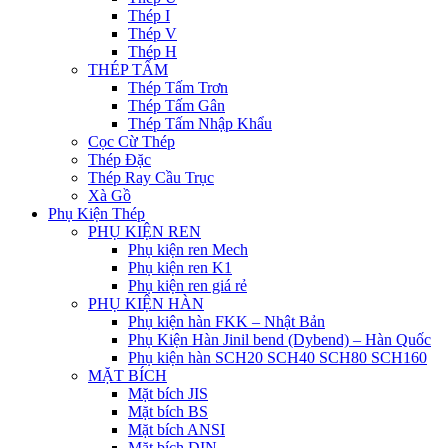
Thép I
Thép V
Thép H
THÉP TẤM
Thép Tấm Trơn
Thép Tấm Gân
Thép Tấm Nhập Khẩu
Cọc Cừ Thép
Thép Đặc
Thép Ray Cầu Trục
Xà Gồ
Phụ Kiện Thép
PHỤ KIỆN REN
Phụ kiện ren Mech
Phụ kiện ren K1
Phụ kiện ren giá rẻ
PHỤ KIỆN HÀN
Phụ kiện hàn FKK – Nhật Bản
Phụ Kiện Hàn Jinil bend (Dybend) – Hàn Quốc
Phụ kiện hàn SCH20 SCH40 SCH80 SCH160
MẶT BÍCH
Mặt bích JIS
Mặt bích BS
Mặt bích ANSI
Mặt bích DIN