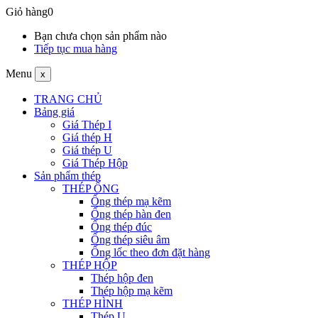
Giỏ hàng
0
Bạn chưa chọn sản phẩm nào
Tiếp tục mua hàng
Menu
x
TRANG CHỦ
Bảng giá
Giá Thép I
Giá thép H
Giá thép U
Giá Thép Hộp
Sản phẩm thép
THÉP ỐNG
Ống thép mạ kẽm
Ống thép hàn đen
Ống thép đúc
Ống thép siêu âm
Ống lốc theo đơn đặt hàng
THÉP HỘP
Thép hộp đen
Thép hộp mạ kẽm
THÉP HÌNH
Thép U