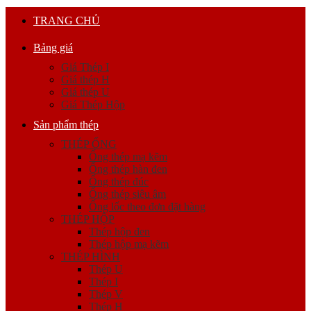
TRANG CHỦ
Bảng giá
Giá Thép I
Giá thép H
Giá thép U
Giá Thép Hộp
Sản phẩm thép
THÉP ỐNG
Ống thép mạ kẽm
Ống thép hàn đen
Ống thép đúc
Ống thép siêu âm
Ống lốc theo đơn đặt hàng
THÉP HỘP
Thép hộp đen
Thép hộp mạ kẽm
THÉP HÌNH
Thép U
Thép I
Thép V
Thép H