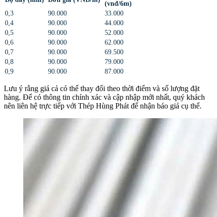
(vnđ/6m)
0,3
90.000
33.000
0,4
90.000
44.000
0,5
90.000
52.000
0,6
90.000
62.000
0,7
90.000
69.500
0,8
90.000
79.000
0,9
90.000
87.000
Lưu ý rằng giá cả có thể thay đổi theo thời điểm và số lượng đặt
hàng. Để có thông tin chính xác và cập nhập mới nhất, quý khách
nên liên hệ trực tiếp với Thép Hùng Phát để nhận báo giá cụ thể.