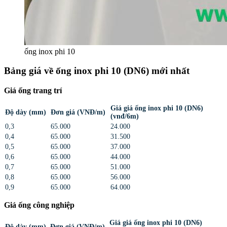
ống inox phi 10
Bảng giá về ống inox phi 10 (DN6) mới nhất
Giá ống trang trí
Giá giá ống inox phi 10 (DN6)
Độ dày (mm)
Đơn giá (VNĐ/m)
(vnđ/6m)
0,3
65.000
24.000
0,4
65.000
31.500
0,5
65.000
37.000
0,6
65.000
44.000
0,7
65.000
51.000
0,8
65.000
56.000
0,9
65.000
64.000
Giá ống công nghiệp
Giá giá ống inox phi 10 (DN6)
Độ dày (mm)
Đơn giá (VNĐ/m)