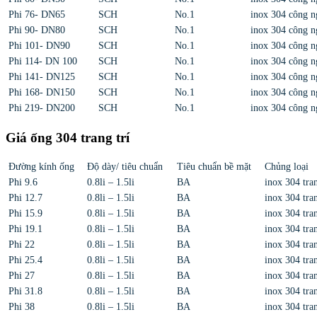
Phi 76- DN65
SCH
No.1
inox 304 công n
Phi 90- DN80
SCH
No.1
inox 304 công n
Phi 101- DN90
SCH
No.1
inox 304 công n
Phi 114- DN 100
SCH
No.1
inox 304 công n
Phi 141- DN125
SCH
No.1
inox 304 công n
Phi 168- DN150
SCH
No.1
inox 304 công n
Phi 219- DN200
SCH
No.1
inox 304 công n
Giá ống 304 trang trí
Đường kính ống
Độ dày/ tiêu chuẩn
Tiêu chuẩn bề mặt
Chủng loại
Phi 9.6
0.8li – 1.5li
BA
inox 304 tran
Phi 12.7
0.8li – 1.5li
BA
inox 304 tran
Phi 15.9
0.8li – 1.5li
BA
inox 304 tran
Phi 19.1
0.8li – 1.5li
BA
inox 304 tran
Phi 22
0.8li – 1.5li
BA
inox 304 tran
Phi 25.4
0.8li – 1.5li
BA
inox 304 tran
Phi 27
0.8li – 1.5li
BA
inox 304 tran
Phi 31.8
0.8li – 1.5li
BA
inox 304 tran
Phi 38
0.8li – 1.5li
BA
inox 304 tran