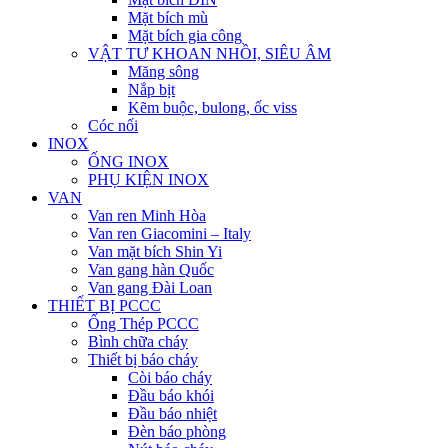
Mặt bích mù
Mặt bích gia công
VẬT TƯ KHOAN NHỒI, SIÊU ÂM
Măng sông
Nắp bịt
Kẽm buộc, bulong, ốc viss
Cóc nối
INOX
ỐNG INOX
PHỤ KIỆN INOX
VAN
Van ren Minh Hòa
Van ren Giacomini – Italy
Van mặt bích Shin Yi
Van gang hàn Quốc
Van gang Đài Loan
THIẾT BỊ PCCC
Ống Thép PCCC
Bình chữa cháy
Thiết bị báo cháy
Còi báo cháy
Đầu báo khói
Đầu báo nhiệt
Đèn báo phòng