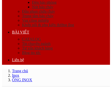
Đèn báo phòng
Nút báo cháy
Đầu phun chữa cháy
Trung tâm báo cháy
Van công nghiệp
Khớp nối & phụ kiện đường ống
BÀI VIẾT
CATALOG
Tin chuyên ngành
Tư vấn khách hàng
Blog tin tức
Liên hệ
Trang chủ
Inox
ỐNG INOX