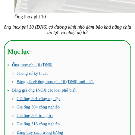
Ống inox phi 10
ống inox phi 10 (DN6) có đường kính nhỏ đảm bảo khả năng chịu
áp lực và nhiệt độ tốt
Mục lục
Ống inox phi 10 (DN6)
Thông số kỹ thuật
Bảng giá về ống inox phi 10 (DN6) mới nhất
Bảng giá ống INOX các loại phổ biến
Giá ống 201 công nghiệp
Giá ống 304 công nghiệp
Giá ống 304 trang trí
Giá ống 316 công nghiệp
Bảng quy cách trọng lượng