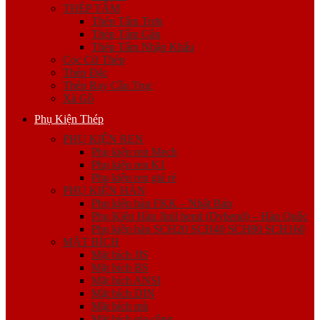
THÉP TẤM
Thép Tấm Trơn
Thép Tấm Gân
Thép Tấm Nhập Khẩu
Cọc Cừ Thép
Thép Đặc
Thép Ray Cầu Trục
Xà Gồ
Phụ Kiện Thép
PHỤ KIỆN REN
Phụ kiện ren Mech
Phụ kiện ren K1
Phụ kiện ren giá rẻ
PHỤ KIỆN HÀN
Phụ kiện hàn FKK – Nhật Bản
Phụ Kiện Hàn Jinil bend (Dybend) – Hàn Quốc
Phụ kiện hàn SCH20 SCH40 SCH80 SCH160
MẶT BÍCH
Mặt bích JIS
Mặt bích BS
Mặt bích ANSI
Mặt bích DIN
Mặt bích mù
Mặt bích gia công