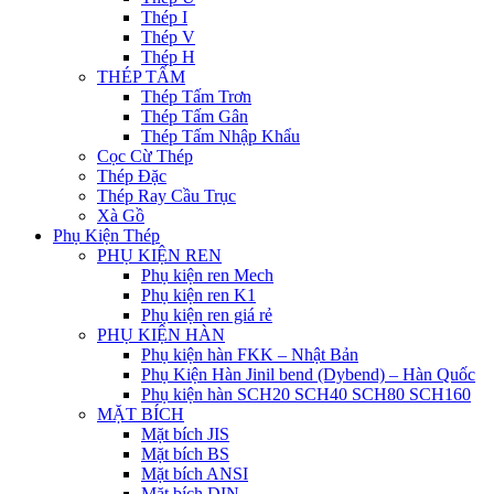
Thép I
Thép V
Thép H
THÉP TẤM
Thép Tấm Trơn
Thép Tấm Gân
Thép Tấm Nhập Khẩu
Cọc Cừ Thép
Thép Đặc
Thép Ray Cầu Trục
Xà Gồ
Phụ Kiện Thép
PHỤ KIỆN REN
Phụ kiện ren Mech
Phụ kiện ren K1
Phụ kiện ren giá rẻ
PHỤ KIỆN HÀN
Phụ kiện hàn FKK – Nhật Bản
Phụ Kiện Hàn Jinil bend (Dybend) – Hàn Quốc
Phụ kiện hàn SCH20 SCH40 SCH80 SCH160
MẶT BÍCH
Mặt bích JIS
Mặt bích BS
Mặt bích ANSI
Mặt bích DIN