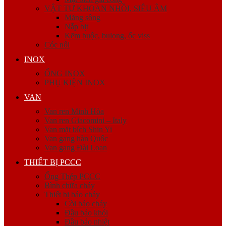
VẬT TƯ KHOAN NHỒI, SIÊU ÂM
Măng sông
Nắp bịt
Kẽm buộc, bulong, ốc viss
Cóc nối
INOX
ỐNG INOX
PHỤ KIỆN INOX
VAN
Van ren Minh Hòa
Van ren Giacomini – Italy
Van mặt bích Shin Yi
Van gang hàn Quốc
Van gang Đài Loan
THIẾT BỊ PCCC
Ống Thép PCCC
Bình chữa cháy
Thiết bị báo cháy
Còi báo cháy
Đầu báo khói
Đầu báo nhiệt