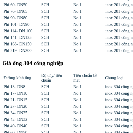
Phi 60- DN50
SCH
No.1
inox 201 công n
Phi 76- DN65
SCH
No.1
inox 201 công n
Phi 90- DN80
SCH
No.1
inox 201 công n
Phi 101- DN90
SCH
No.1
inox 201 công n
Phi 114- DN 100
SCH
No.1
inox 201 công n
Phi 141- DN125
SCH
No.1
inox 201 công n
Phi 168- DN150
SCH
No.1
inox 201 công n
Phi 219- DN200
SCH
No.1
inox 201 công n
Giá ống 304 công nghiệp
Độ dày/ tiêu
Tiêu chuẩn bề
Đường kính ống
Chủng loại
chuẩn
mặt
Phi 13- DN8
SCH
No.1
inox 304 công n
Phi 17- DN10
SCH
No.1
inox 304 công n
Phi 21- DN15
SCH
No.1
inox 304 công n
Phi 27- DN20
SCH
No.1
inox 304 công n
Phi 34- DN25
SCH
No.1
inox 304 công n
Phi 42- DN32
SCH
No.1
inox 304 công n
Phi 49- DN40
SCH
No.1
inox 304 công n
Phi 60- DN50
SCH
No.1
inox 304 công n