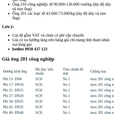
Ống 316 công nghiệp: từ 90.000-130.000 vnd/kg (tùy độ dày
và size ống)
Ống 201 các loại: từ 43.000-73.000/kg (tùy độ dày và size
ống)
Lưu ý:
Giá đã gồm VAT và chưa có phí vận chuyển
Giá có xu hướng tăng nên bảng giá chỉ mang tính tham khảo
vui lòng gọi
hotline 0938 437 123
Giá ống 201 công nghiệp
Độ dày/ tiêu
Tiêu chuẩn bề
Đường kính ống
Chủng loại
chuẩn
mặt
Phi 13- DN8
SCH
No.1
inox 201 công n
Phi 17- DN10
SCH
No.1
inox 201 công n
Phi 21- DN15
SCH
No.1
inox 201 công n
Phi 27- DN20
SCH
No.1
inox 201 công n
Phi 34- DN25
SCH
No.1
inox 201 công n
Phi 42- DN32
SCH
No.1
inox 201 công n
Phi 49- DN40
SCH
No.1
inox 201 công n