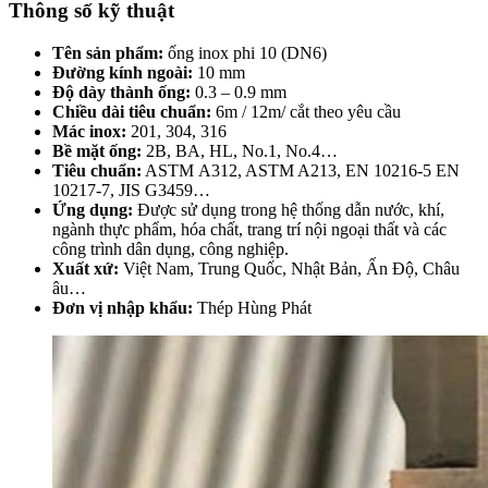
Thông số kỹ thuật
Tên sản phẩm:
ống inox phi 10 (DN6)
Đường kính ngoài:
10 mm
Độ dày thành ống:
0.3 – 0.9 mm
Chiều dài tiêu chuẩn:
6m / 12m/ cắt theo yêu cầu
Mác inox:
201, 304, 316
Bề mặt ống:
2B, BA, HL, No.1, No.4…
Tiêu chuẩn:
ASTM A312, ASTM A213, EN 10216-5 EN
10217-7, JIS G3459…
Ứng dụng:
Được sử dụng trong hệ thống dẫn nước, khí,
ngành thực phẩm, hóa chất, trang trí nội ngoại thất và các
công trình dân dụng, công nghiệp.
Xuất xứ:
Việt Nam, Trung Quốc, Nhật Bản, Ấn Độ, Châu
âu…
Đơn vị nhập khẩu:
Thép Hùng Phát