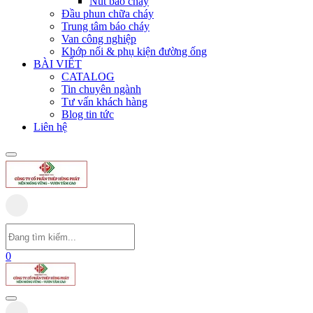
Nút báo cháy
Đầu phun chữa cháy
Trung tâm báo cháy
Van công nghiệp
Khớp nối & phụ kiện đường ống
BÀI VIẾT
CATALOG
Tin chuyên ngành
Tư vấn khách hàng
Blog tin tức
Liên hệ
0