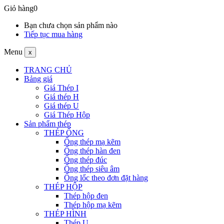
Giỏ hàng
0
Bạn chưa chọn sản phẩm nào
Tiếp tục mua hàng
Menu
x
TRANG CHỦ
Bảng giá
Giá Thép I
Giá thép H
Giá thép U
Giá Thép Hộp
Sản phẩm thép
THÉP ỐNG
Ống thép mạ kẽm
Ống thép hàn đen
Ống thép đúc
Ống thép siêu âm
Ống lốc theo đơn đặt hàng
THÉP HỘP
Thép hộp đen
Thép hộp mạ kẽm
THÉP HÌNH
Thép U