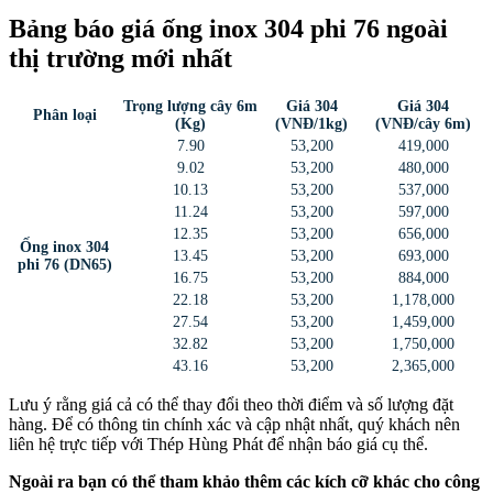
Bảng báo giá ống inox 304 phi 76 ngoài
thị trường mới nhất
Trọng lượng cây 6m
Giá 304
Giá 304
Phân loại
(Kg)
(VNĐ/1kg)
(VNĐ/cây 6m)
7.90
53,200
419,000
9.02
53,200
480,000
10.13
53,200
537,000
11.24
53,200
597,000
12.35
53,200
656,000
Ống inox 304
13.45
53,200
693,000
phi 76 (DN65)
16.75
53,200
884,000
22.18
53,200
1,178,000
27.54
53,200
1,459,000
32.82
53,200
1,750,000
43.16
53,200
2,365,000
Lưu ý rằng giá cả có thể thay đổi theo thời điểm và số lượng đặt
hàng. Để có thông tin chính xác và cập nhật nhất, quý khách nên
liên hệ trực tiếp với Thép Hùng Phát để nhận báo giá cụ thể.
Ngoài ra bạn có thể tham khảo thêm các kích cỡ khác cho công