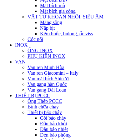
Mặt bích mù
Mặt bích gia công
VẬT TƯ KHOAN NHỒI, SIÊU ÂM
Măng sông
Nắp bịt
Kẽm buộc, bulong, ốc viss
Cóc nối
INOX
ỐNG INOX
PHỤ KIỆN INOX
VAN
Van ren Minh Hòa
Van ren Giacomini – Italy
Van mặt bích Shin Yi
Van gang hàn Quốc
Van gang Đài Loan
THIẾT BỊ PCCC
Ống Thép PCCC
Bình chữa cháy
Thiết bị báo cháy
Còi báo cháy
Đầu báo khói
Đầu báo nhiệt
Đèn báo phòng