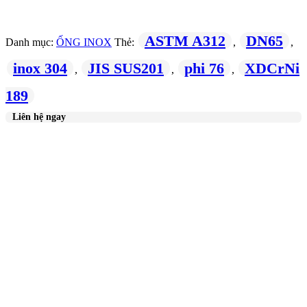
ASTM A312
DN65
Danh mục:
ỐNG INOX
Thẻ:
,
,
inox 304
JIS SUS201
phi 76
XDCrNi
,
,
,
189
Liên hệ ngay