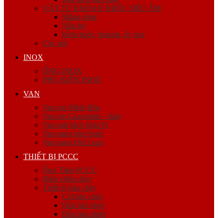
VẬT TƯ KHOAN NHỒI, SIÊU ÂM
Măng sông
Nắp bịt
Kẽm buộc, bulong, ốc viss
Cóc nối
INOX
ỐNG INOX
PHỤ KIỆN INOX
VAN
Van ren Minh Hòa
Van ren Giacomini – Italy
Van mặt bích Shin Yi
Van gang hàn Quốc
Van gang Đài Loan
THIẾT BỊ PCCC
Ống Thép PCCC
Bình chữa cháy
Thiết bị báo cháy
Còi báo cháy
Đầu báo khói
Đầu báo nhiệt