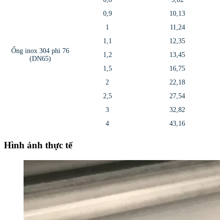
0,9
10,13
1
11,24
1,1
12,35
Ống inox 304 phi 76
1,2
13,45
(DN65)
1,5
16,75
2
22,18
2,5
27,54
3
32,82
4
43,16
Hình ảnh thực tế