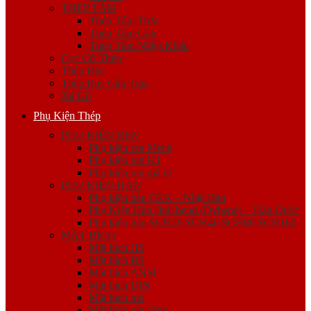
THÉP TẤM
Thép Tấm Trơn
Thép Tấm Gân
Thép Tấm Nhập Khẩu
Cọc Cừ Thép
Thép Đặc
Thép Ray Cầu Trục
Xà Gồ
Phụ Kiện Thép
PHỤ KIỆN REN
Phụ kiện ren Mech
Phụ kiện ren K1
Phụ kiện ren giá rẻ
PHỤ KIỆN HÀN
Phụ kiện hàn FKK – Nhật Bản
Phụ Kiện Hàn Jinil bend (Dybend) – Hàn Quốc
Phụ kiện hàn SCH20 SCH40 SCH80 SCH160
MẶT BÍCH
Mặt bích JIS
Mặt bích BS
Mặt bích ANSI
Mặt bích DIN
Mặt bích mù
Mặt bích gia công