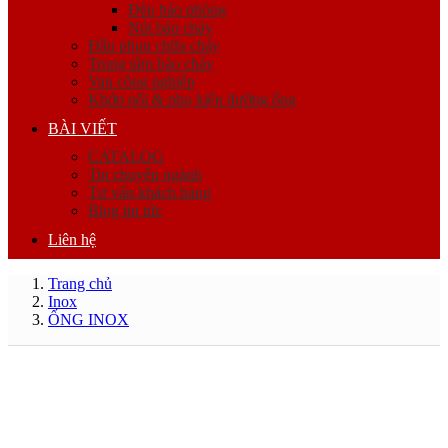
Đèn báo phòng
Nút báo cháy
Đầu phun chữa cháy
Trung tâm báo cháy
Van công nghiệp
Khớp nối & phụ kiện đường ống
BÀI VIẾT
CATALOG
Tin chuyên ngành
Tư vấn khách hàng
Blog tin tức
Liên hệ
Trang chủ
Inox
ỐNG INOX