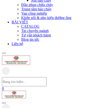
Nút báo cháy
Đầu phun chữa cháy
Trung tâm báo cháy
Van công nghiệp
Khớp nối & phụ kiện đường ống
BÀI VIẾT
CATALOG
Tin chuyên ngành
Tư vấn khách hàng
Blog tin tức
Liên hệ
0