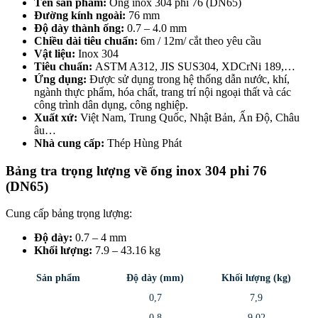
Tên sản phẩm:
Ống inox 304 phi 76 (DN65)
Đường kính ngoài:
76 mm
Độ dày thành ống:
0.7 – 4.0 mm
Chiều dài tiêu chuẩn:
6m / 12m/ cắt theo yêu cầu
Vật liệu:
Inox 304
Tiêu chuẩn:
ASTM A312, JIS SUS304, XDCrNi 189,…
Ứng dụng:
Được sử dụng trong hệ thống dẫn nước, khí,
ngành thực phẩm, hóa chất, trang trí nội ngoại thất và các
công trình dân dụng, công nghiệp.
Xuất xứ:
Việt Nam, Trung Quốc, Nhật Bản, Ấn Độ, Châu
âu…
Nhà cung cấp:
Thép Hùng Phát
Bảng tra trọng lượng về ống inox 304 phi 76
(DN65)
Cung cấp bảng trọng lượng:
Độ dày:
0.7 – 4 mm
Khối lượng:
7.9 – 43.16 kg
Sản phẩm
Độ dày (mm)
Khối lượng (kg)
0,7
7,9
0,8
9,02