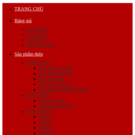
TRANG CHỦ
Bảng giá
Giá Thép I
Giá thép H
Giá thép U
Giá Thép Hộp
Sản phẩm thép
THÉP ỐNG
Ống thép mạ kẽm
Ống thép hàn đen
Ống thép đúc
Ống thép siêu âm
Ống lốc theo đơn đặt hàng
THÉP HỘP
Thép hộp đen
Thép hộp mạ kẽm
THÉP HÌNH
Thép U
Thép I
Thép V
Thép H