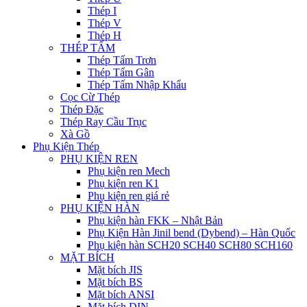
Thép I
Thép V
Thép H
THÉP TẤM
Thép Tấm Trơn
Thép Tấm Gân
Thép Tấm Nhập Khẩu
Cọc Cừ Thép
Thép Đặc
Thép Ray Cầu Trục
Xà Gồ
Phụ Kiện Thép
PHỤ KIỆN REN
Phụ kiện ren Mech
Phụ kiện ren K1
Phụ kiện ren giá rẻ
PHỤ KIỆN HÀN
Phụ kiện hàn FKK – Nhật Bản
Phụ Kiện Hàn Jinil bend (Dybend) – Hàn Quốc
Phụ kiện hàn SCH20 SCH40 SCH80 SCH160
MẶT BÍCH
Mặt bích JIS
Mặt bích BS
Mặt bích ANSI
Mặt bích DIN