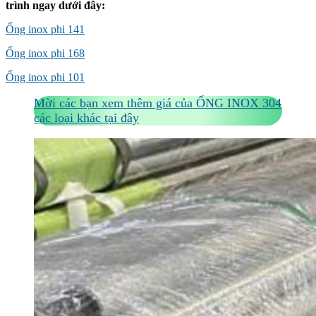
trình ngay dưới đây:
Ống inox phi 141
Ống inox phi 168
Ống inox phi 101
Mời các bạn xem thêm giá của ỐNG INOX 304
các loại khác tại đây