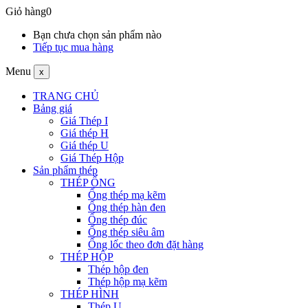
Giỏ hàng
0
Bạn chưa chọn sản phẩm nào
Tiếp tục mua hàng
Menu
x
TRANG CHỦ
Bảng giá
Giá Thép I
Giá thép H
Giá thép U
Giá Thép Hộp
Sản phẩm thép
THÉP ỐNG
Ống thép mạ kẽm
Ống thép hàn đen
Ống thép đúc
Ống thép siêu âm
Ống lốc theo đơn đặt hàng
THÉP HỘP
Thép hộp đen
Thép hộp mạ kẽm
THÉP HÌNH
Thép U