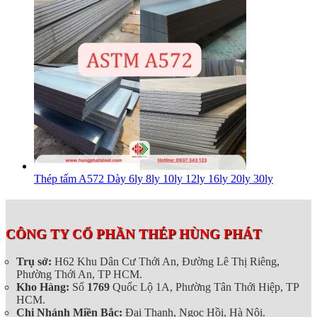
Thép tấm A572 Dày 6ly 8ly 10ly 12ly 16ly 20ly 30ly
CÔNG TY CỔ PHẦN THÉP HÙNG PHÁT
Trụ sở:
H62 Khu Dân Cư Thới An, Đường Lê Thị Riêng,
Phường Thới An, TP HCM.
Kho Hàng:
Số
1769
Quốc Lộ 1A, Phường Tân Thới Hiệp, TP
HCM.
Chi Nhánh Miền Bắc:
Đại Thanh, Ngọc Hồi, Hà Nội.