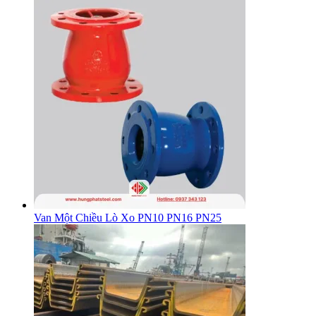
Van Một Chiều Lò Xo PN10 PN16 PN25