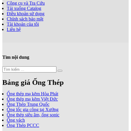
Công cụ và Tra Cứu
Tải xuống Catalog
Điều khoản sử dụng
Chính sách bảo mật
Tài khoản của tôi
Liên hệ
Tìm nội dung
Bảng giá Ống Thép
Ống thép mạ kẽm Hòa Phát
Ống thép mạ kẽm Việt Đức
Ống Thép Trung Quốc
Ống lốc gia công tại Xưởng
Ống thép siêu âm, ống sonic
Ống vách
Ống Thép PCCC