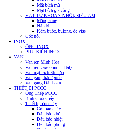
Mặt bích mù
Mặt bích gia công
VẬT TƯ KHOAN NHỒI, SIÊU ÂM
Măng sông
Nắp bịt
Kẽm buộc, bulong, ốc viss
Cóc nối
INOX
ỐNG INOX
PHỤ KIỆN INOX
VAN
Van ren Minh Hòa
Van ren Giacomini – Italy
Van mặt bích Shin Yi
Van gang hàn Quốc
Van gang Đài Loan
THIẾT BỊ PCCC
Ống Thép PCCC
Bình chữa cháy
Thiết bị báo cháy
Còi báo cháy
Đầu báo khói
Đầu báo nhiệt
Đèn báo phòng