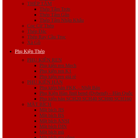
THÉP TẤM
Thép Tấm Trơn
Thép Tấm Gân
Thép Tấm Nhập Khẩu
Cọc Cừ Thép
Thép Đặc
Thép Ray Cầu Trục
Xà Gồ
Phụ Kiện Thép
PHỤ KIỆN REN
Phụ kiện ren Mech
Phụ kiện ren K1
Phụ kiện ren giá rẻ
PHỤ KIỆN HÀN
Phụ kiện hàn FKK – Nhật Bản
Phụ Kiện Hàn Jinil bend (Dybend) – Hàn Quốc
Phụ kiện hàn SCH20 SCH40 SCH80 SCH160
MẶT BÍCH
Mặt bích JIS
Mặt bích BS
Mặt bích ANSI
Mặt bích DIN
Mặt bích mù
Mặt bích gia công