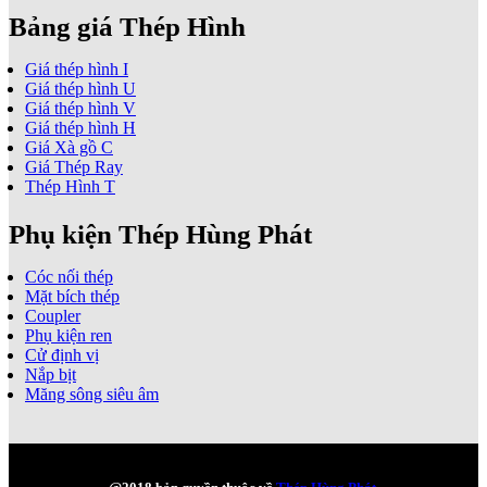
Bảng giá Thép Hình
Giá thép hình I
Giá thép hình U
Giá thép hình V
Giá thép hình H
Giá Xà gồ C
Giá Thép Ray
Thép Hình T
Phụ kiện Thép Hùng Phát
Cóc nối thép
Mặt bích thép
Coupler
Phụ kiện ren
Cử định vị
Nắp bịt
Măng sông siêu âm