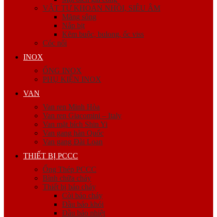
VẬT TƯ KHOAN NHỒI, SIÊU ÂM
Măng sông
Nắp bịt
Kẽm buộc, bulong, ốc viss
Cóc nối
INOX
ỐNG INOX
PHỤ KIỆN INOX
VAN
Van ren Minh Hòa
Van ren Giacomini – Italy
Van mặt bích Shin Yi
Van gang hàn Quốc
Van gang Đài Loan
THIẾT BỊ PCCC
Ống Thép PCCC
Bình chữa cháy
Thiết bị báo cháy
Còi báo cháy
Đầu báo khói
Đầu báo nhiệt