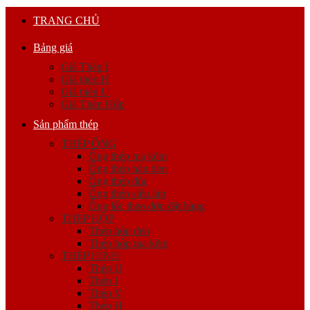
TRANG CHỦ
Bảng giá
Giá Thép I
Giá thép H
Giá thép U
Giá Thép Hộp
Sản phẩm thép
THÉP ỐNG
Ống thép mạ kẽm
Ống thép hàn đen
Ống thép đúc
Ống thép siêu âm
Ống lốc theo đơn đặt hàng
THÉP HỘP
Thép hộp đen
Thép hộp mạ kẽm
THÉP HÌNH
Thép U
Thép I
Thép V
Thép H