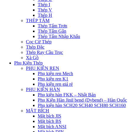
Thép I
Thép V
Thép H
THÉP TẤM
Thép Tấm Trơn
Thép Tấm Gân
Thép Tấm Nhập Khẩu
Cọc Cừ Thép
Thép Đặc
Thép Ray Cầu Trục
Xà Gồ
Phụ Kiện Thép
PHỤ KIỆN REN
Phụ kiện ren Mech
Phụ kiện ren K1
Phụ kiện ren giá rẻ
PHỤ KIỆN HÀN
Phụ kiện hàn FKK – Nhật Bản
Phụ Kiện Hàn Jinil bend (Dybend) – Hàn Quốc
Phụ kiện hàn SCH20 SCH40 SCH80 SCH160
MẶT BÍCH
Mặt bích JIS
Mặt bích BS
Mặt bích ANSI
Mặt bích DIN