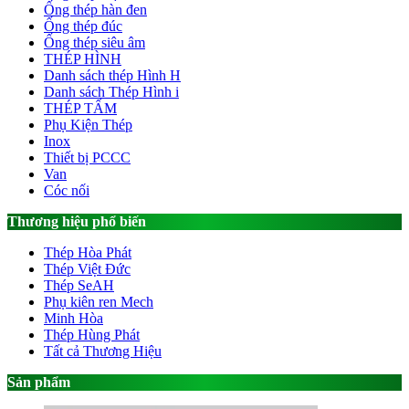
Ống thép hàn đen
Ống thép đúc
Ống thép siêu âm
THÉP HÌNH
Danh sách thép Hình H
Danh sách Thép Hình i
THÉP TẤM
Phụ Kiện Thép
Inox
Thiết bị PCCC
Van
Cóc nối
Thương hiệu phổ biến
Thép Hòa Phát
Thép Việt Đức
Thép SeAH
Phụ kiên ren Mech
Minh Hòa
Thép Hùng Phát
Tất cả Thương Hiệu
Sản phẩm