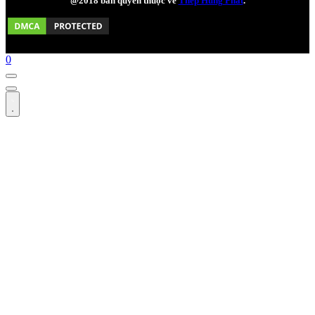
@2018 bản quyền thuộc về
Thép Hùng Phát
.
0