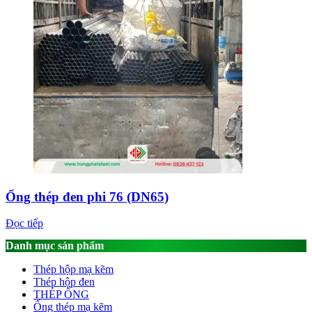
Ống thép đen phi 76 (DN65)
Đọc tiếp
Danh mục sản phẩm
Thép hộp mạ kẽm
Thép hộp đen
THÉP ỐNG
Ống thép mạ kẽm