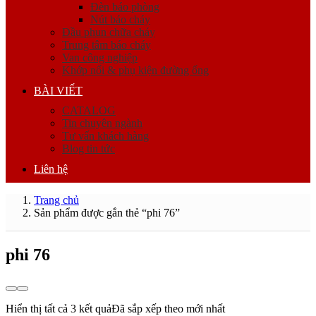
Đèn báo phòng
Nút báo cháy
Đầu phun chữa cháy
Trung tâm báo cháy
Van công nghiệp
Khớp nối & phụ kiện đường ống
BÀI VIẾT
CATALOG
Tin chuyên ngành
Tư vấn khách hàng
Blog tin tức
Liên hệ
Trang chủ
Sản phẩm được gắn thẻ “phi 76”
phi 76
Hiển thị tất cả 3 kết quả
Đã sắp xếp theo mới nhất