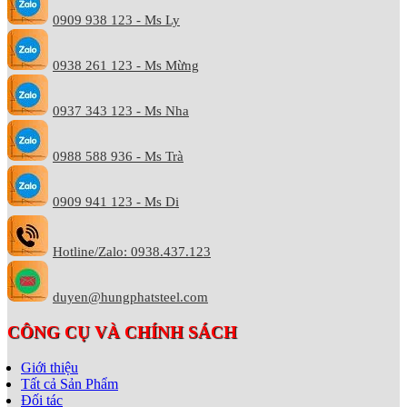
0909 938 123 - Ms Ly
0938 261 123 - Ms Mừng
0937 343 123 - Ms Nha
0988 588 936 - Ms Trà
0909 941 123 - Ms Di
Hotline/Zalo: 0938.437.123
duyen@hungphatsteel.com
CÔNG CỤ VÀ CHÍNH SÁCH
Giới thiệu
Tất cả Sản Phẩm
Đối tác