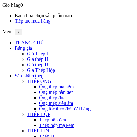
Giỏ hàng
0
Bạn chưa chọn sản phẩm nào
Tiếp tục mua hàng
Menu
x
TRANG CHỦ
Bảng giá
Giá Thép I
Giá thép H
Giá thép U
Giá Thép Hộp
Sản phẩm thép
THÉP ỐNG
Ống thép mạ kẽm
Ống thép hàn đen
Ống thép đúc
Ống thép siêu âm
Ống lốc theo đơn đặt hàng
THÉP HỘP
Thép hộp đen
Thép hộp mạ kẽm
THÉP HÌNH
Thép U