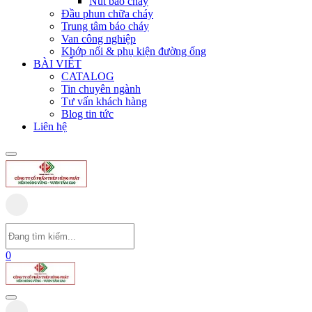
Nút báo cháy
Đầu phun chữa cháy
Trung tâm báo cháy
Van công nghiệp
Khớp nối & phụ kiện đường ống
BÀI VIẾT
CATALOG
Tin chuyên ngành
Tư vấn khách hàng
Blog tin tức
Liên hệ
0