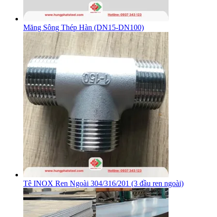
Măng Sông Thép Hàn (DN15-DN100)
Tê INOX Ren Ngoài 304/316/201 (3 đầu ren ngoài)