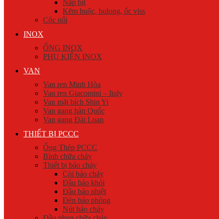
Nắp bịt
Kẽm buộc, bulong, ốc viss
Cóc nối
INOX
ỐNG INOX
PHỤ KIỆN INOX
VAN
Van ren Minh Hòa
Van ren Giacomini – Italy
Van mặt bích Shin Yi
Van gang hàn Quốc
Van gang Đài Loan
THIẾT BỊ PCCC
Ống Thép PCCC
Bình chữa cháy
Thiết bị báo cháy
Còi báo cháy
Đầu báo khói
Đầu báo nhiệt
Đèn báo phòng
Nút báo cháy
Đầu phun chữa cháy