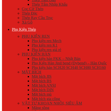
Thép Tấm Nhập Khẩu
Cọc Cừ Thép
Thép Đặc
Thép Ray Cầu Trục
Xà Gồ
Phụ Kiện Thép
PHỤ KIỆN REN
Phụ kiện ren Mech
Phụ kiện ren K1
Phụ kiện ren giá rẻ
PHỤ KIỆN HÀN
Phụ kiện hàn FKK – Nhật Bản
Phụ Kiện Hàn Jinil bend (Dybend) – Hàn Quốc
Phụ kiện hàn SCH20 SCH40 SCH80 SCH160
MẶT BÍCH
Mặt bích JIS
Mặt bích BS
Mặt bích ANSI
Mặt bích DIN
Mặt bích mù
Mặt bích gia công
VẬT TƯ KHOAN NHỒI, SIÊU ÂM
Măng sông