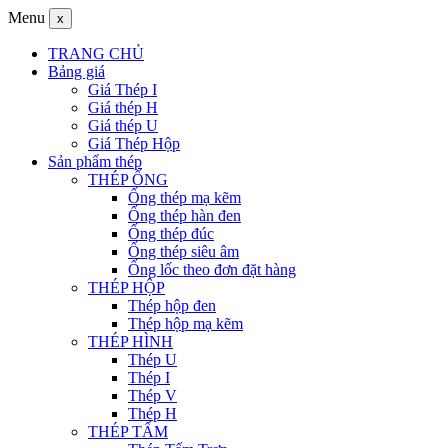
Menu
x
TRANG CHỦ
Bảng giá
Giá Thép I
Giá thép H
Giá thép U
Giá Thép Hộp
Sản phẩm thép
THÉP ỐNG
Ống thép mạ kẽm
Ống thép hàn đen
Ống thép đúc
Ống thép siêu âm
Ống lốc theo đơn đặt hàng
THÉP HỘP
Thép hộp đen
Thép hộp mạ kẽm
THÉP HÌNH
Thép U
Thép I
Thép V
Thép H
THÉP TẤM