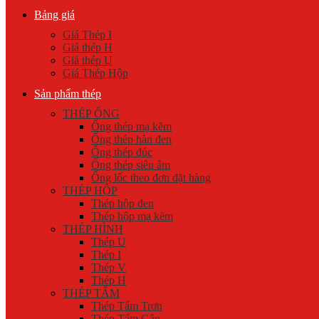
Bảng giá
Giá Thép I
Giá thép H
Giá thép U
Giá Thép Hộp
Sản phẩm thép
THÉP ỐNG
Ống thép mạ kẽm
Ống thép hàn đen
Ống thép đúc
Ống thép siêu âm
Ống lốc theo đơn đặt hàng
THÉP HỘP
Thép hộp đen
Thép hộp mạ kẽm
THÉP HÌNH
Thép U
Thép I
Thép V
Thép H
THÉP TẤM
Thép Tấm Trơn
Thép Tấm Gân