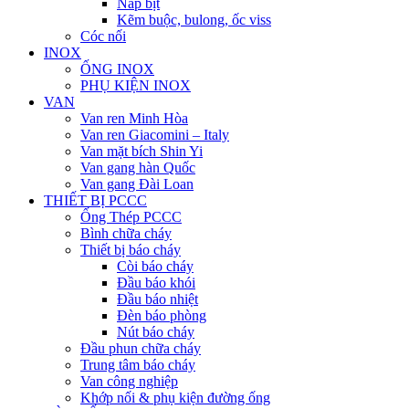
Nắp bịt
Kẽm buộc, bulong, ốc viss
Cóc nối
INOX
ỐNG INOX
PHỤ KIỆN INOX
VAN
Van ren Minh Hòa
Van ren Giacomini – Italy
Van mặt bích Shin Yi
Van gang hàn Quốc
Van gang Đài Loan
THIẾT BỊ PCCC
Ống Thép PCCC
Bình chữa cháy
Thiết bị báo cháy
Còi báo cháy
Đầu báo khói
Đầu báo nhiệt
Đèn báo phòng
Nút báo cháy
Đầu phun chữa cháy
Trung tâm báo cháy
Van công nghiệp
Khớp nối & phụ kiện đường ống