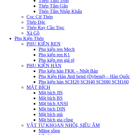
Thép Tấm Trơn
Thép Tấm Gân
Thép Tấm Nhập Khẩu
Cọc Cừ Thép
Thép Đặc
Thép Ray Cầu Trục
Xà Gồ
Phụ Kiện Thép
PHỤ KIỆN REN
Phụ kiện ren Mech
Phụ kiện ren K1
Phụ kiện ren giá rẻ
PHỤ KIỆN HÀN
Phụ kiện hàn FKK – Nhật Bản
Phụ Kiện Hàn Jinil bend (Dybend) – Hàn Quốc
Phụ kiện hàn SCH20 SCH40 SCH80 SCH160
MẶT BÍCH
Mặt bích JIS
Mặt bích BS
Mặt bích ANSI
Mặt bích DIN
Mặt bích mù
Mặt bích gia công
VẬT TƯ KHOAN NHỒI, SIÊU ÂM
Măng sông