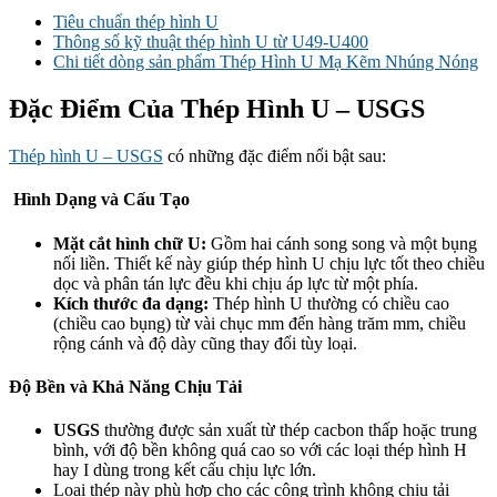
Tiêu chuẩn thép hình U
Thông số kỹ thuật thép hình U từ U49-U400
Chi tiết dòng sản phẩm Thép Hình U Mạ Kẽm Nhúng Nóng
Đặc Điểm Của Thép Hình U – USGS
Thép hình U – USGS
có những đặc điểm nổi bật sau:
Hình Dạng và Cấu Tạo
Mặt cắt hình chữ U
:
Gồm hai cánh song song và một bụng
nối liền. Thiết kế này giúp thép hình U chịu lực tốt theo chiều
dọc và phân tán lực đều khi chịu áp lực từ một phía.
Kích thước đa dạng
:
Thép hình U thường có chiều cao
(chiều cao bụng) từ vài chục mm đến hàng trăm mm, chiều
rộng cánh và độ dày cũng thay đổi tùy loại.
Độ Bền và Khả Năng Chịu Tải
USGS
thường được sản xuất từ thép cacbon thấp hoặc trung
bình, với độ bền không quá cao so với các loại thép hình H
hay I dùng trong kết cấu chịu lực lớn.
Loại thép này phù hợp cho các công trình không chịu tải