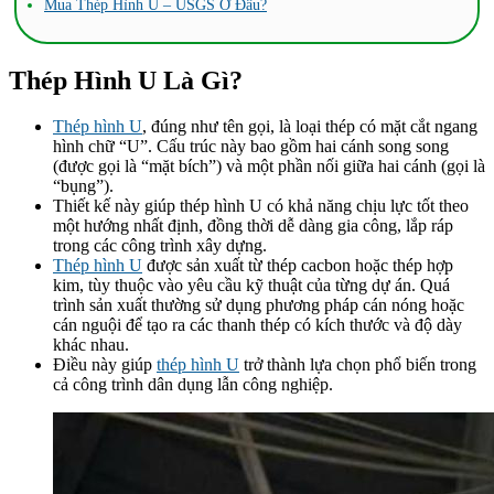
Mua Thép Hình U – USGS Ở Đâu?
Thép Hình U Là Gì?
Thép hình U
, đúng như tên gọi, là loại thép có mặt cắt ngang
hình chữ “U”. Cấu trúc này bao gồm hai cánh song song
(được gọi là “mặt bích”) và một phần nối giữa hai cánh (gọi là
“bụng”).
Thiết kế này giúp thép hình U có khả năng chịu lực tốt theo
một hướng nhất định, đồng thời dễ dàng gia công, lắp ráp
trong các công trình xây dựng.
Thép hình U
được sản xuất từ thép cacbon hoặc thép hợp
kim, tùy thuộc vào yêu cầu kỹ thuật của từng dự án. Quá
trình sản xuất thường sử dụng phương pháp cán nóng hoặc
cán nguội để tạo ra các thanh thép có kích thước và độ dày
khác nhau.
Điều này giúp
thép hình U
trở thành lựa chọn phổ biến trong
cả công trình dân dụng lẫn công nghiệp.