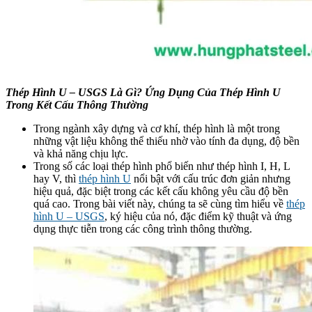
Thép Hình U – USGS Là Gì? Ứng Dụng Của Thép Hình U
Trong Kết Cấu Thông Thường
Trong ngành xây dựng và cơ khí, thép hình là một trong
những vật liệu không thể thiếu nhờ vào tính đa dụng, độ bền
và khả năng chịu lực.
Trong số các loại thép hình phổ biến như thép hình I, H, L
hay V, thì
thép hình U
nổi bật với cấu trúc đơn giản nhưng
hiệu quả, đặc biệt trong các kết cấu không yêu cầu độ bền
quá cao. Trong bài viết này, chúng ta sẽ cùng tìm hiểu về
thép
hình U – USGS
, ký hiệu của nó, đặc điểm kỹ thuật và ứng
dụng thực tiễn trong các công trình thông thường.