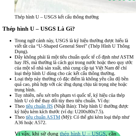
Thép hình U – USGS kết cấu thông thường
Thép hình U – USGS Là Gì?
Trong ngữ cảnh này,
USGS
là ký hiệu thường được hiểu là
viết tắt của “U-Shaped General Steel” (Thép Hình U Thông
Dụng).
Đây không phải là một tiêu chuẩn quốc tế cố định như ASTM
hay JIS, mà thường là cách gọi trong nước hoặc theo quy ước
của một số nhà sản xuất, nhà cung cấp tại Việt Nam để chỉ
loại thép hình U dùng cho các kết cấu thông thường.
Loại thép này thường có đặc điểm là không yêu cầu độ bền
quá cao, phù hợp với các ứng dụng chịu tải trọng nhẹ hoặc
trung bình.
Tuy nhiên, nếu xét trên phạm vi quốc tế, ký hiệu của thép
hình U có thể thay đổi tùy theo tiêu chuẩn. Ví dụ:
Theo
tiêu chuẩn JIS
(Nhật Bản): Thép hình U thường được
ký hiệu kèm kích thước (ví dụ: U200x80x7.5).
Theo
tiêu chuẩn ASTM
(Mỹ): Có thể ghi kèm loại thép như
A36 hoặc A572.
Vì vậy, khi sử dụng
thép hình U – USGS
, cần