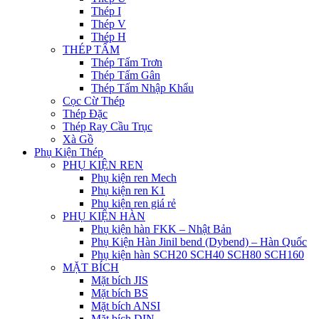
Thép I
Thép V
Thép H
THÉP TẤM
Thép Tấm Trơn
Thép Tấm Gân
Thép Tấm Nhập Khẩu
Cọc Cừ Thép
Thép Đặc
Thép Ray Cầu Trục
Xà Gồ
Phụ Kiện Thép
PHỤ KIỆN REN
Phụ kiện ren Mech
Phụ kiện ren K1
Phụ kiện ren giá rẻ
PHỤ KIỆN HÀN
Phụ kiện hàn FKK – Nhật Bản
Phụ Kiện Hàn Jinil bend (Dybend) – Hàn Quốc
Phụ kiện hàn SCH20 SCH40 SCH80 SCH160
MẶT BÍCH
Mặt bích JIS
Mặt bích BS
Mặt bích ANSI
Mặt bích DIN