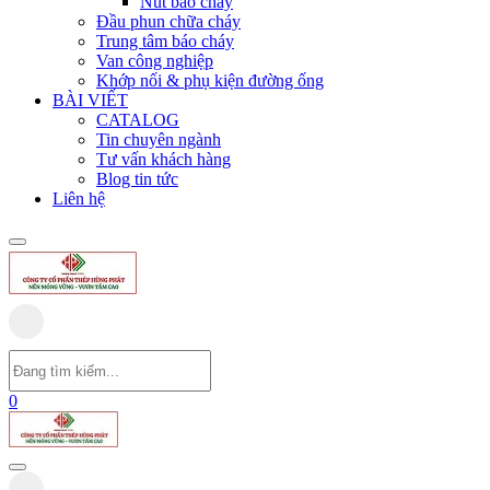
Nút báo cháy
Đầu phun chữa cháy
Trung tâm báo cháy
Van công nghiệp
Khớp nối & phụ kiện đường ống
BÀI VIẾT
CATALOG
Tin chuyên ngành
Tư vấn khách hàng
Blog tin tức
Liên hệ
0