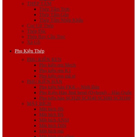
THÉP TẤM
Thép Tấm Trơn
Thép Tấm Gân
Thép Tấm Nhập Khẩu
Cọc Cừ Thép
Thép Đặc
Thép Ray Cầu Trục
Xà Gồ
Phụ Kiện Thép
PHỤ KIỆN REN
Phụ kiện ren Mech
Phụ kiện ren K1
Phụ kiện ren giá rẻ
PHỤ KIỆN HÀN
Phụ kiện hàn FKK – Nhật Bản
Phụ Kiện Hàn Jinil bend (Dybend) – Hàn Quốc
Phụ kiện hàn SCH20 SCH40 SCH80 SCH160
MẶT BÍCH
Mặt bích JIS
Mặt bích BS
Mặt bích ANSI
Mặt bích DIN
Mặt bích mù
Mặt bích gia công