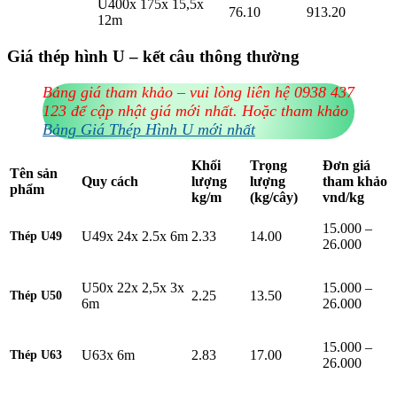
U400x 175x 15,5x
76.10
913.20
12m
Giá thép hình U – kết câu thông thường
Bảng giá tham khảo – vui lòng liên hệ 0938 437
123 để cập nhật giá mới nhất. Hoặc tham khảo
Bảng Giá Thép Hình U mới nhất
Khối
Trọng
Đơn giá
Tên sản
Quy cách
lượng
lượng
tham khảo
phẩm
kg/m
(kg/cây)
vnd/kg
15.000 –
U49x 24x 2.5x 6m
2.33
14.00
Thép
U49
26.000
U50x 22x 2,5x 3x
15.000 –
2.25
13.50
Thép U50
6m
26.000
15.000 –
U63x 6m
2.83
17.00
Thép U63
26.000