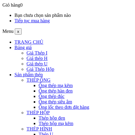
Giỏ hàng
0
Bạn chưa chọn sản phẩm nào
Tiếp tục mua hàng
Menu
x
TRANG CHỦ
Bảng giá
Giá Thép I
Giá thép H
Giá thép U
Giá Thép Hộp
Sản phẩm thép
THÉP ỐNG
Ống thép mạ kẽm
Ống thép hàn đen
Ống thép đúc
Ống thép siêu âm
Ống lốc theo đơn đặt hàng
THÉP HỘP
Thép hộp đen
Thép hộp mạ kẽm
THÉP HÌNH
Thép U