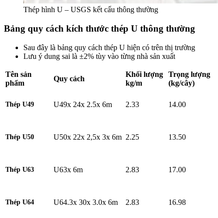
Thép hình U – USGS kết cấu thông thường
Bảng quy cách kích thước thép U thông thường
Sau đây là bảng quy cách thép U hiện có trên thị trường
Lưu ý dung sai là ±2% tùy vào từng nhà sản xuất
Tên sản
Khối lượng
Trọng lượng
Quy cách
phẩm
kg/m
(kg/cây)
U49x 24x 2.5x 6m
2.33
14.00
Thép
U49
U50x 22x 2,5x 3x 6m
2.25
13.50
Thép U50
U63x 6m
2.83
17.00
Thép U63
U64.3x 30x 3.0x 6m
2.83
16.98
Thép U64