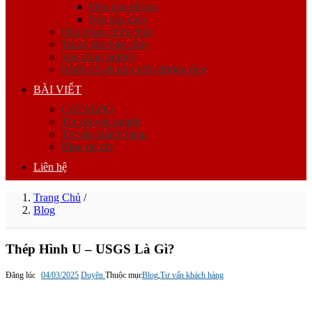
Đèn báo phòng
Nút báo cháy
Đầu phun chữa cháy
Trung tâm báo cháy
Van công nghiệp
Khớp nối & phụ kiện đường ống
BÀI VIẾT
CATALOG
Tin chuyên ngành
Tư vấn khách hàng
Blog tin tức
Liên hệ
Trang Chủ
/
Blog
Thép Hình U – USGS Là Gì?
Đăng lúc
04/03/2025
Duyên
Thuộc mục
Blog
,
Tư vấn khách hàng