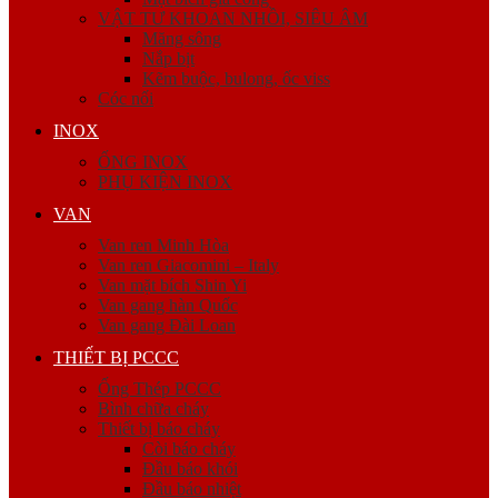
VẬT TƯ KHOAN NHỒI, SIÊU ÂM
Măng sông
Nắp bịt
Kẽm buộc, bulong, ốc viss
Cóc nối
INOX
ỐNG INOX
PHỤ KIỆN INOX
VAN
Van ren Minh Hòa
Van ren Giacomini – Italy
Van mặt bích Shin Yi
Van gang hàn Quốc
Van gang Đài Loan
THIẾT BỊ PCCC
Ống Thép PCCC
Bình chữa cháy
Thiết bị báo cháy
Còi báo cháy
Đầu báo khói
Đầu báo nhiệt