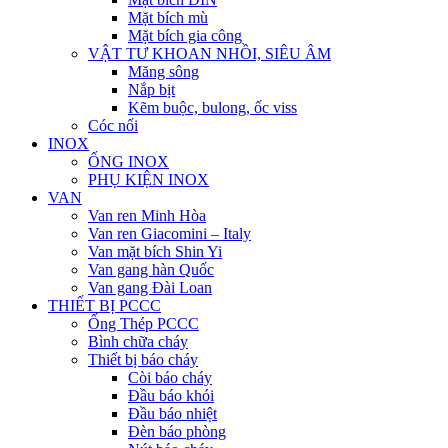
Mặt bích mù
Mặt bích gia công
VẬT TƯ KHOAN NHỒI, SIÊU ÂM
Măng sông
Nắp bịt
Kẽm buộc, bulong, ốc viss
Cóc nối
INOX
ỐNG INOX
PHỤ KIỆN INOX
VAN
Van ren Minh Hòa
Van ren Giacomini – Italy
Van mặt bích Shin Yi
Van gang hàn Quốc
Van gang Đài Loan
THIẾT BỊ PCCC
Ống Thép PCCC
Bình chữa cháy
Thiết bị báo cháy
Còi báo cháy
Đầu báo khói
Đầu báo nhiệt
Đèn báo phòng