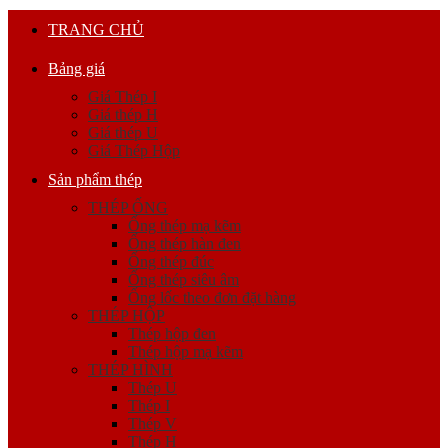
TRANG CHỦ
Bảng giá
Giá Thép I
Giá thép H
Giá thép U
Giá Thép Hộp
Sản phẩm thép
THÉP ỐNG
Ống thép mạ kẽm
Ống thép hàn đen
Ống thép đúc
Ống thép siêu âm
Ống lốc theo đơn đặt hàng
THÉP HỘP
Thép hộp đen
Thép hộp mạ kẽm
THÉP HÌNH
Thép U
Thép I
Thép V
Thép H