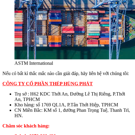
ASTM International
Nếu có bất kì thắc mắc nào cần giải đáp, hãy liên hệ với chúng tôi:
CÔNG TY CỔ PHẦN THÉP HÙNG PHÁT
Trụ sở : H62 KDC Thới An, Đường Lê Thị Riêng, P.Thới
An, TPHCM
Kho hàng: số 1769 QL1A, P.Tân Thới Hiệp, TPHCM
CN Miền Bắc: KM số 1, đường Phan Trọng Tuệ, Thanh Trì,
HN.
Chăm sóc khách hàng: