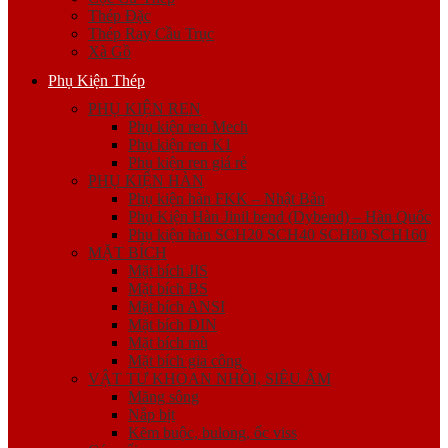
Thép Đặc
Thép Ray Cầu Trục
Xà Gồ
Phụ Kiện Thép
PHỤ KIỆN REN
Phụ kiện ren Mech
Phụ kiện ren K1
Phụ kiện ren giá rẻ
PHỤ KIỆN HÀN
Phụ kiện hàn FKK – Nhật Bản
Phụ Kiện Hàn Jinil bend (Dybend) – Hàn Quốc
Phụ kiện hàn SCH20 SCH40 SCH80 SCH160
MẶT BÍCH
Mặt bích JIS
Mặt bích BS
Mặt bích ANSI
Mặt bích DIN
Mặt bích mù
Mặt bích gia công
VẬT TƯ KHOAN NHỒI, SIÊU ÂM
Măng sông
Nắp bịt
Kẽm buộc, bulong, ốc viss