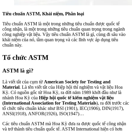
Tiêu chuẩn ASTM, Khái niệm, Phân loại
Tiêu chuẩn ASTM là một trong những tiêu chuẩn được quốc tế
công nhận, là một trong những tiêu chuẩn quan trọng trong ngành
công nghiệp vật liệu. Vậy tiêu chuẩn ASTM là gì, cùng đi sâu vào
khái niệm của nó, tầm quan trọng và các lĩnh vực áp dụng tiêu
chuẩn này.
Tổ chức ASTM
ASTM là gì?
Là viết tắt của cụm từ
American Society for Testing and
Material
. Là tên viết tắt của Hiệp hội thí nghiệm và vật liệu Hoa
Kỳ. Có nguồn gốc từ Hoa Kỳ, ra đời năm 1989 khởi đầu như là
nhánh Hoa Kỳ của
Hiệp hội quốc tế kiểm nghiệm vật liệu
(International Association for Testing Materials
), ra đời trước các
tổ chức tiêu chuẩn khác như BSI (1901), IEC(1906), DIN(1917),
ANSI(1918), ANFOR(1926), ISO(1947)…
Các tiêu chuẩn ASTM mà Hoa Kỳ đưa ra được quốc tế công nhận
và trở thành tiêu chuẩn quốc tế. ASTM International hiện có hơn