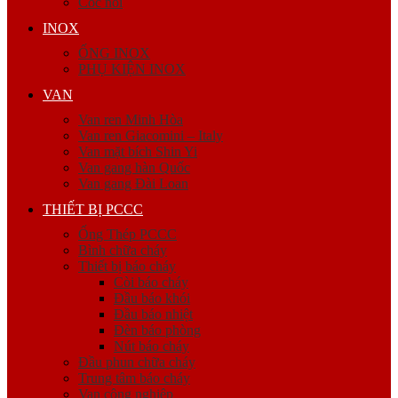
Cóc nối
INOX
ỐNG INOX
PHỤ KIỆN INOX
VAN
Van ren Minh Hòa
Van ren Giacomini – Italy
Van mặt bích Shin Yi
Van gang hàn Quốc
Van gang Đài Loan
THIẾT BỊ PCCC
Ống Thép PCCC
Bình chữa cháy
Thiết bị báo cháy
Còi báo cháy
Đầu báo khói
Đầu báo nhiệt
Đèn báo phòng
Nút báo cháy
Đầu phun chữa cháy
Trung tâm báo cháy
Van công nghiệp