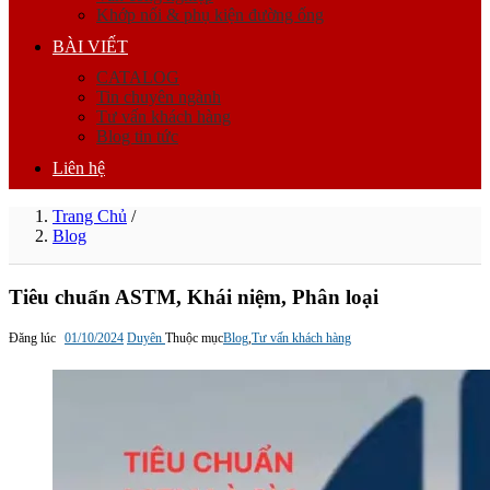
Khớp nối & phụ kiện đường ống
BÀI VIẾT
CATALOG
Tin chuyên ngành
Tư vấn khách hàng
Blog tin tức
Liên hệ
Trang Chủ
/
Blog
Tiêu chuẩn ASTM, Khái niệm, Phân loại
Đăng lúc
01/10/2024
Duyên
Thuộc mục
Blog
,
Tư vấn khách hàng