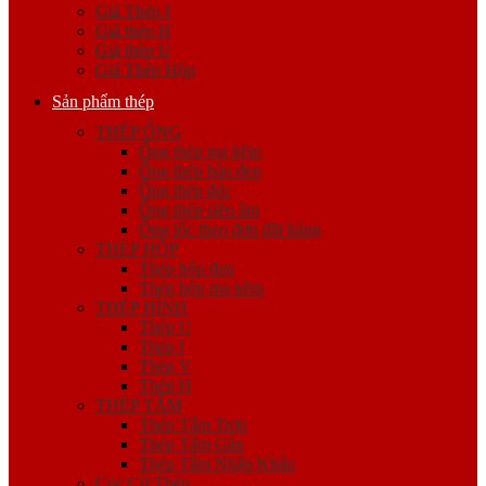
Giá Thép I
Giá thép H
Giá thép U
Giá Thép Hộp
Sản phẩm thép
THÉP ỐNG
Ống thép mạ kẽm
Ống thép hàn đen
Ống thép đúc
Ống thép siêu âm
Ống lốc theo đơn đặt hàng
THÉP HỘP
Thép hộp đen
Thép hộp mạ kẽm
THÉP HÌNH
Thép U
Thép I
Thép V
Thép H
THÉP TẤM
Thép Tấm Trơn
Thép Tấm Gân
Thép Tấm Nhập Khẩu
Cọc Cừ Thép