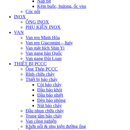
Nắp bịt
Kẽm buộc, bulong, ốc viss
Cóc nối
INOX
ỐNG INOX
PHỤ KIỆN INOX
VAN
Van ren Minh Hòa
Van ren Giacomini – Italy
Van mặt bích Shin Yi
Van gang hàn Quốc
Van gang Đài Loan
THIẾT BỊ PCCC
Ống Thép PCCC
Bình chữa cháy
Thiết bị báo cháy
Còi báo cháy
Đầu báo khói
Đầu báo nhiệt
Đèn báo phòng
Nút báo cháy
Đầu phun chữa cháy
Trung tâm báo cháy
Van công nghiệp
Khớp nối & phụ kiện đường ống