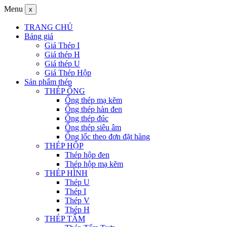
Menu
x
TRANG CHỦ
Bảng giá
Giá Thép I
Giá thép H
Giá thép U
Giá Thép Hộp
Sản phẩm thép
THÉP ỐNG
Ống thép mạ kẽm
Ống thép hàn đen
Ống thép đúc
Ống thép siêu âm
Ống lốc theo đơn đặt hàng
THÉP HỘP
Thép hộp đen
Thép hộp mạ kẽm
THÉP HÌNH
Thép U
Thép I
Thép V
Thép H
THÉP TẤM