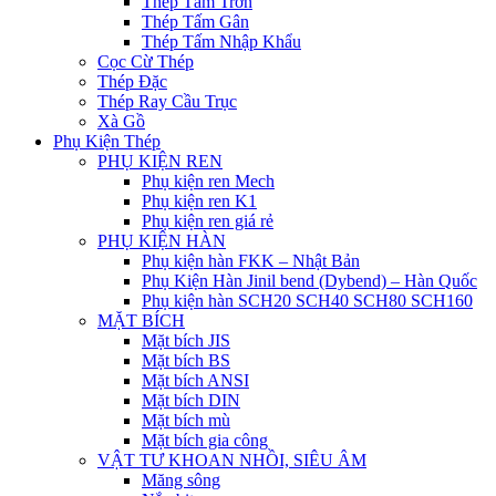
Thép Tấm Trơn
Thép Tấm Gân
Thép Tấm Nhập Khẩu
Cọc Cừ Thép
Thép Đặc
Thép Ray Cầu Trục
Xà Gồ
Phụ Kiện Thép
PHỤ KIỆN REN
Phụ kiện ren Mech
Phụ kiện ren K1
Phụ kiện ren giá rẻ
PHỤ KIỆN HÀN
Phụ kiện hàn FKK – Nhật Bản
Phụ Kiện Hàn Jinil bend (Dybend) – Hàn Quốc
Phụ kiện hàn SCH20 SCH40 SCH80 SCH160
MẶT BÍCH
Mặt bích JIS
Mặt bích BS
Mặt bích ANSI
Mặt bích DIN
Mặt bích mù
Mặt bích gia công
VẬT TƯ KHOAN NHỒI, SIÊU ÂM
Măng sông