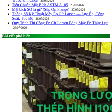
Trước Khi Chọn
30/07/2026
Tiêu Chuẩn Mặt Bích ASTM A105
28/07/2026
Mặt bích SO là gì? (Slip On Flange)
27/07/2026
Thông Số Kỹ Thuật Máy Ép Cừ Larsen — Lực Ép, Công
Suất, Tốc Độ
26/07/2026
Quy Trình Thi Công Ép Cừ Larsen Bằng Máy Ép Thủy Lực
26/07/2026
Bài viết phổ biến