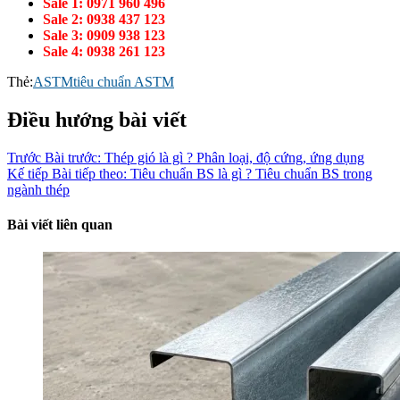
Sale 1: 0971 960 496
Sale 2: 0938 437 123
Sale 3: 0909 938 123
Sale 4: 0938 261 123
Thẻ:
ASTM
tiêu chuẩn ASTM
Điều hướng bài viết
Trước
Bài trước:
Thép gió là gì ? Phân loại, độ cứng, ứng dụng
Kế tiếp
Bài tiếp theo:
Tiêu chuẩn BS là gì ? Tiêu chuẩn BS trong
ngành thép
Bài viết liên quan