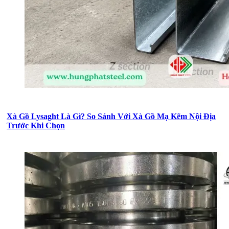
Xà Gồ Lysaght Là Gì? So Sánh Với Xà Gồ Mạ Kẽm Nội Địa
Trước Khi Chọn