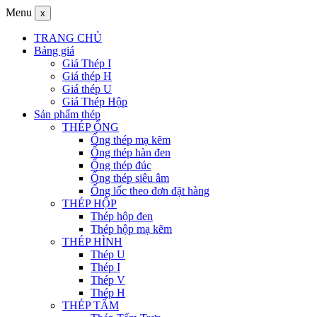
Menu
x
TRANG CHỦ
Bảng giá
Giá Thép I
Giá thép H
Giá thép U
Giá Thép Hộp
Sản phẩm thép
THÉP ỐNG
Ống thép mạ kẽm
Ống thép hàn đen
Ống thép đúc
Ống thép siêu âm
Ống lốc theo đơn đặt hàng
THÉP HỘP
Thép hộp đen
Thép hộp mạ kẽm
THÉP HÌNH
Thép U
Thép I
Thép V
Thép H
THÉP TẤM