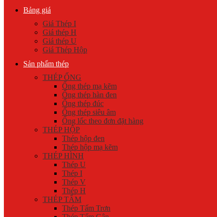
Bảng giá
Giá Thép I
Giá thép H
Giá thép U
Giá Thép Hộp
Sản phẩm thép
THÉP ỐNG
Ống thép mạ kẽm
Ống thép hàn đen
Ống thép đúc
Ống thép siêu âm
Ống lốc theo đơn đặt hàng
THÉP HỘP
Thép hộp đen
Thép hộp mạ kẽm
THÉP HÌNH
Thép U
Thép I
Thép V
Thép H
THÉP TẤM
Thép Tấm Trơn
Thép Tấm Gân