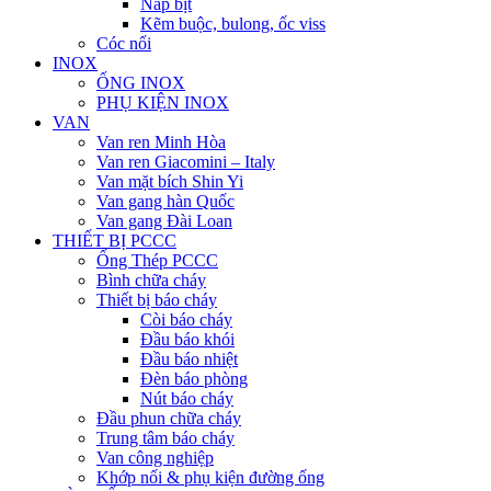
Nắp bịt
Kẽm buộc, bulong, ốc viss
Cóc nối
INOX
ỐNG INOX
PHỤ KIỆN INOX
VAN
Van ren Minh Hòa
Van ren Giacomini – Italy
Van mặt bích Shin Yi
Van gang hàn Quốc
Van gang Đài Loan
THIẾT BỊ PCCC
Ống Thép PCCC
Bình chữa cháy
Thiết bị báo cháy
Còi báo cháy
Đầu báo khói
Đầu báo nhiệt
Đèn báo phòng
Nút báo cháy
Đầu phun chữa cháy
Trung tâm báo cháy
Van công nghiệp
Khớp nối & phụ kiện đường ống