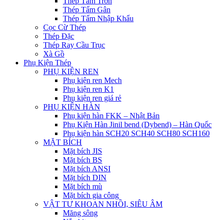
Thép Tấm Trơn
Thép Tấm Gân
Thép Tấm Nhập Khẩu
Cọc Cừ Thép
Thép Đặc
Thép Ray Cầu Trục
Xà Gồ
Phụ Kiện Thép
PHỤ KIỆN REN
Phụ kiện ren Mech
Phụ kiện ren K1
Phụ kiện ren giá rẻ
PHỤ KIỆN HÀN
Phụ kiện hàn FKK – Nhật Bản
Phụ Kiện Hàn Jinil bend (Dybend) – Hàn Quốc
Phụ kiện hàn SCH20 SCH40 SCH80 SCH160
MẶT BÍCH
Mặt bích JIS
Mặt bích BS
Mặt bích ANSI
Mặt bích DIN
Mặt bích mù
Mặt bích gia công
VẬT TƯ KHOAN NHỒI, SIÊU ÂM
Măng sông