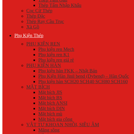
Thép Tấm Nhập Khẩu
Cọc Cừ Thép
Thép Đặc
Thép Ray Cầu Trục
Xà Gồ
Phụ Kiện Thép
PHỤ KIỆN REN
Phụ kiện ren Mech
Phụ kiện ren K1
Phụ kiện ren giá rẻ
PHỤ KIỆN HÀN
Phụ kiện hàn FKK – Nhật Bản
Phụ Kiện Hàn Jinil bend (Dybend) – Hàn Quốc
Phụ kiện hàn SCH20 SCH40 SCH80 SCH160
MẶT BÍCH
Mặt bích JIS
Mặt bích BS
Mặt bích ANSI
Mặt bích DIN
Mặt bích mù
Mặt bích gia công
VẬT TƯ KHOAN NHỒI, SIÊU ÂM
Măng sông