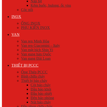
Nắp bịt
Kẽm buộc, bulong, ốc viss
Cóc nối
INOX
ỐNG INOX
PHỤ KIỆN INOX
VAN
Van ren Minh Hòa
Van ren Giacomini – Italy
Van mặt bích Shin Yi
Van gang hàn Quốc
Van gang Đài Loan
THIẾT BỊ PCCC
Ống Thép PCCC
Bình chữa cháy
Thiết bị báo cháy
Còi báo cháy
Đầu báo khói
Đầu báo nhiệt
Đèn báo phòng
Nút báo cháy
Đầu phun chữa cháy