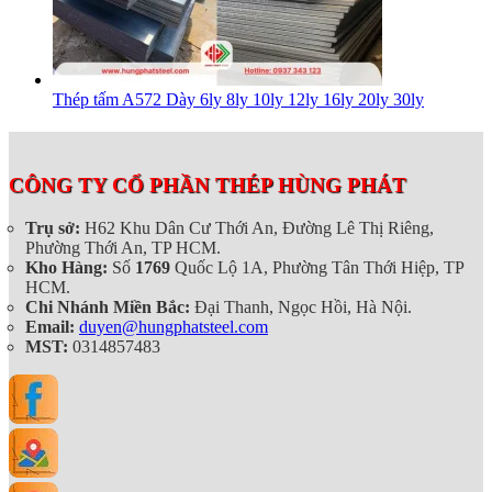
Thép tấm A572 Dày 6ly 8ly 10ly 12ly 16ly 20ly 30ly
CÔNG TY CỔ PHẦN THÉP HÙNG PHÁT
Trụ sở:
H62 Khu Dân Cư Thới An, Đường Lê Thị Riêng,
Phường Thới An, TP HCM.
Kho Hàng:
Số
1769
Quốc Lộ 1A, Phường Tân Thới Hiệp, TP
HCM.
Chi Nhánh Miền Bắc:
Đại Thanh, Ngọc Hồi, Hà Nội.
Email:
duyen@hungphatsteel.com
MST:
0314857483