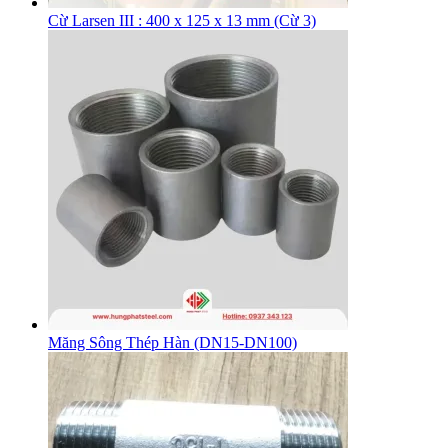
Cừ Larsen III : 400 x 125 x 13 mm (Cừ 3)
Măng Sông Thép Hàn (DN15-DN100)