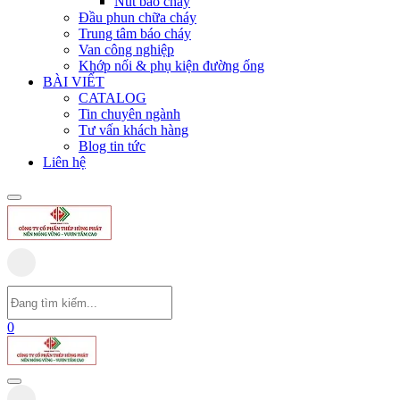
Nút báo cháy
Đầu phun chữa cháy
Trung tâm báo cháy
Van công nghiệp
Khớp nối & phụ kiện đường ống
BÀI VIẾT
CATALOG
Tin chuyên ngành
Tư vấn khách hàng
Blog tin tức
Liên hệ
0