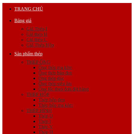
TRANG CHỦ
Bảng giá
Giá Thép I
Giá thép H
Giá thép U
Giá Thép Hộp
Sản phẩm thép
THÉP ỐNG
Ống thép mạ kẽm
Ống thép hàn đen
Ống thép đúc
Ống thép siêu âm
Ống lốc theo đơn đặt hàng
THÉP HỘP
Thép hộp đen
Thép hộp mạ kẽm
THÉP HÌNH
Thép U
Thép I
Thép V
Thép H