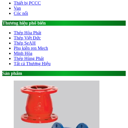
Thiết bị PCCC
Van
Cóc nối
Thương hiệu phổ biến
Thép Hòa Phát
Thép Việt Đức
Thép SeAH
Phụ kiên ren Mech
Minh Hòa
Thép Hùng Phát
Tất cả Thương Hiệu
Sản phẩm