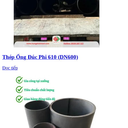
Thép Ống Đúc Phi 610 (DN600)
Đọc tiếp