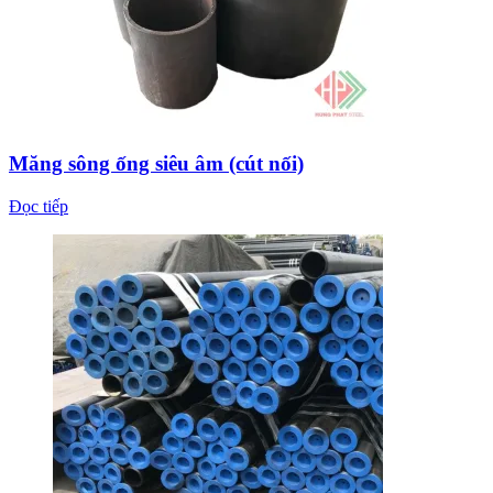
Măng sông ống siêu âm (cút nối)
Đọc tiếp