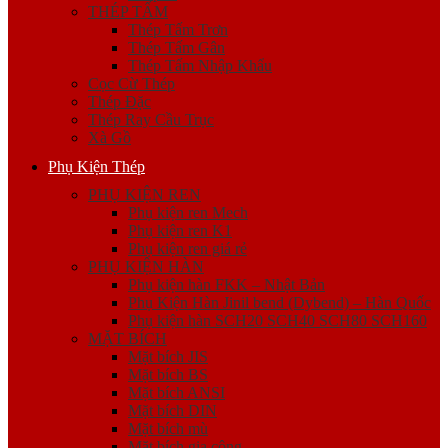
THÉP TẤM
Thép Tấm Trơn
Thép Tấm Gân
Thép Tấm Nhập Khẩu
Cọc Cừ Thép
Thép Đặc
Thép Ray Cầu Trục
Xà Gồ
Phụ Kiện Thép
PHỤ KIỆN REN
Phụ kiện ren Mech
Phụ kiện ren K1
Phụ kiện ren giá rẻ
PHỤ KIỆN HÀN
Phụ kiện hàn FKK – Nhật Bản
Phụ Kiện Hàn Jinil bend (Dybend) – Hàn Quốc
Phụ kiện hàn SCH20 SCH40 SCH80 SCH160
MẶT BÍCH
Mặt bích JIS
Mặt bích BS
Mặt bích ANSI
Mặt bích DIN
Mặt bích mù
Mặt bích gia công