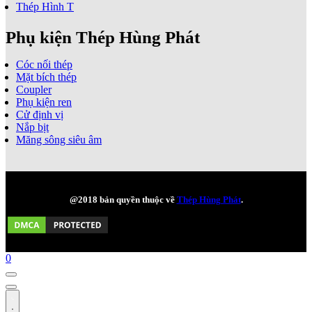
Thép Hình T
Phụ kiện Thép Hùng Phát
Cóc nối thép
Mặt bích thép
Coupler
Phụ kiện ren
Cử định vị
Nắp bịt
Măng sông siêu âm
@2018 bản quyền thuộc về
Thép Hùng Phát
.
0