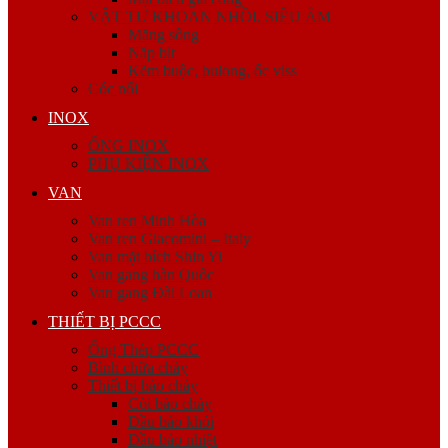
VẬT TƯ KHOAN NHỒI, SIÊU ÂM
Măng sông
Nắp bịt
Kẽm buộc, bulong, ốc viss
Cóc nối
INOX
ỐNG INOX
PHỤ KIỆN INOX
VAN
Van ren Minh Hòa
Van ren Giacomini – Italy
Van mặt bích Shin Yi
Van gang hàn Quốc
Van gang Đài Loan
THIẾT BỊ PCCC
Ống Thép PCCC
Bình chữa cháy
Thiết bị báo cháy
Còi báo cháy
Đầu báo khói
Đầu báo nhiệt