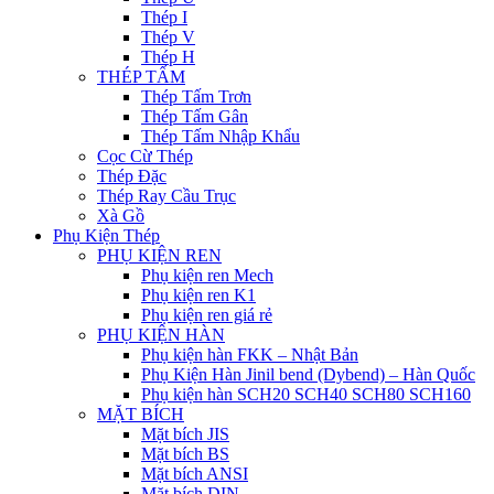
Thép I
Thép V
Thép H
THÉP TẤM
Thép Tấm Trơn
Thép Tấm Gân
Thép Tấm Nhập Khẩu
Cọc Cừ Thép
Thép Đặc
Thép Ray Cầu Trục
Xà Gồ
Phụ Kiện Thép
PHỤ KIỆN REN
Phụ kiện ren Mech
Phụ kiện ren K1
Phụ kiện ren giá rẻ
PHỤ KIỆN HÀN
Phụ kiện hàn FKK – Nhật Bản
Phụ Kiện Hàn Jinil bend (Dybend) – Hàn Quốc
Phụ kiện hàn SCH20 SCH40 SCH80 SCH160
MẶT BÍCH
Mặt bích JIS
Mặt bích BS
Mặt bích ANSI
Mặt bích DIN