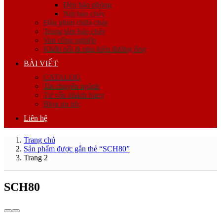
Đèn báo phòng
Nút báo cháy
Đầu phun chữa cháy
Trung tâm báo cháy
Van công nghiệp
Khớp nối & phụ kiện đường ống
BÀI VIẾT
CATALOG
Tin chuyên ngành
Tư vấn khách hàng
Blog tin tức
Liên hệ
Trang chủ
Sản phẩm được gắn thẻ “SCH80”
Trang 2
SCH80