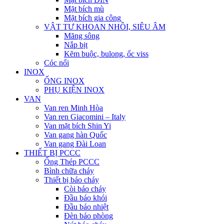
Mặt bích mù
Mặt bích gia công
VẬT TƯ KHOAN NHỒI, SIÊU ÂM
Măng sông
Nắp bịt
Kẽm buộc, bulong, ốc viss
Cóc nối
INOX
ỐNG INOX
PHỤ KIỆN INOX
VAN
Van ren Minh Hòa
Van ren Giacomini – Italy
Van mặt bích Shin Yi
Van gang hàn Quốc
Van gang Đài Loan
THIẾT BỊ PCCC
Ống Thép PCCC
Bình chữa cháy
Thiết bị báo cháy
Còi báo cháy
Đầu báo khói
Đầu báo nhiệt
Đèn báo phòng