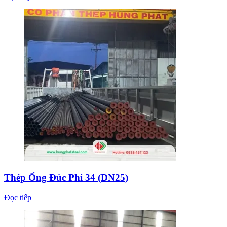
Thép Ống Đúc Phi 34 (DN25)
Đọc tiếp