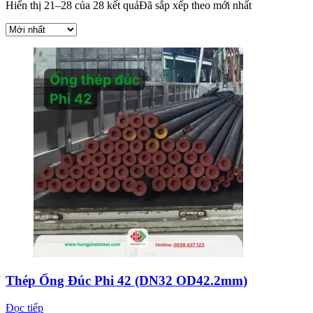
Hiển thị 21–28 của 28 kết quả
Đã sắp xếp theo mới nhất
Thép Ống Đúc Phi 42 (DN32 OD42.2mm)
Đọc tiếp