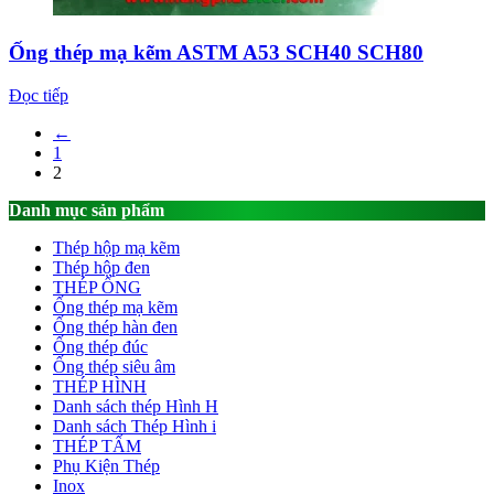
Ống thép mạ kẽm ASTM A53 SCH40 SCH80
Đọc tiếp
←
1
2
Danh mục sản phẩm
Thép hộp mạ kẽm
Thép hộp đen
THÉP ỐNG
Ống thép mạ kẽm
Ống thép hàn đen
Ống thép đúc
Ống thép siêu âm
THÉP HÌNH
Danh sách thép Hình H
Danh sách Thép Hình i
THÉP TẤM
Phụ Kiện Thép
Inox