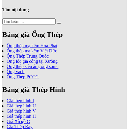
Tìm nội dung
Bảng giá Ống Thép
Ống thép mạ kẽm Hòa Phát
Ống thép mạ kẽm Việt Đức
Ống Thép Trung Quốc
Ống lốc gia công tại Xưởng
Ống thép siêu âm, ống sonic
Ống vách
Ống Thép PCCC
Bảng giá Thép Hình
Giá thép hình I
Giá thép hình U
Giá thép hình V
Giá thép hình H
Giá Xà gồ C
Giá Thép Ray