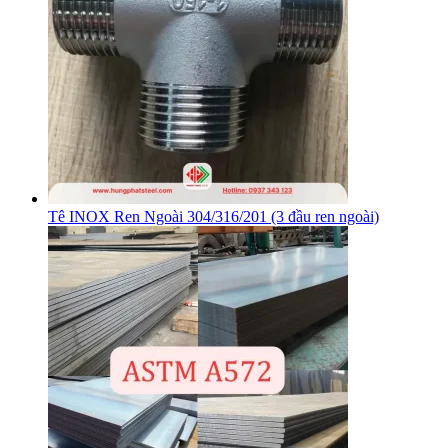
Tê INOX Ren Ngoài 304/316/201 (3 đầu ren ngoài)