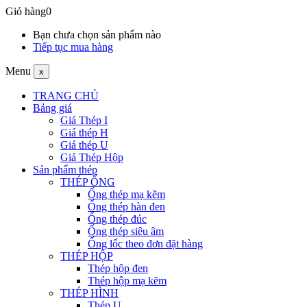
Giỏ hàng
0
Bạn chưa chọn sản phẩm nào
Tiếp tục mua hàng
Menu
x
TRANG CHỦ
Bảng giá
Giá Thép I
Giá thép H
Giá thép U
Giá Thép Hộp
Sản phẩm thép
THÉP ỐNG
Ống thép mạ kẽm
Ống thép hàn đen
Ống thép đúc
Ống thép siêu âm
Ống lốc theo đơn đặt hàng
THÉP HỘP
Thép hộp đen
Thép hộp mạ kẽm
THÉP HÌNH
Thép U