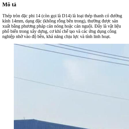
Mô tả
Thép
tròn
đặc
phi
14
(còn
gọi
là
D14)
là
loại
thép
thanh
có
đường
kính
14mm,
dạng
đặc
(không
rỗng
bên
trong),
thường
được
sản
xuất
bằng
phương
pháp
cán
nóng
hoặc
cán
nguội.
Đây
là
vật
liệu
phổ
biến
trong
xây
dựng,
cơ
khí
chế
tạo
và
các
ứng
dụng
công
nghiệp
nhờ
vào
độ
bền,
khả
năng
chịu
lực
và
tính
linh
hoạt.