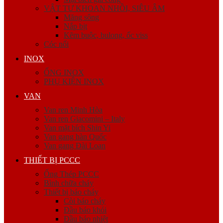
VẬT TƯ KHOAN NHỒI, SIÊU ÂM
Măng sông
Nắp bịt
Kẽm buộc, bulong, ốc viss
Cóc nối
INOX
ỐNG INOX
PHỤ KIỆN INOX
VAN
Van ren Minh Hòa
Van ren Giacomini – Italy
Van mặt bích Shin Yi
Van gang hàn Quốc
Van gang Đài Loan
THIẾT BỊ PCCC
Ống Thép PCCC
Bình chữa cháy
Thiết bị báo cháy
Còi báo cháy
Đầu báo khói
Đầu báo nhiệt