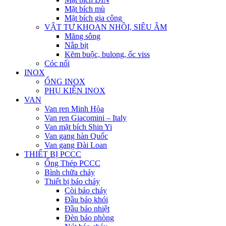
Mặt bích mù
Mặt bích gia công
VẬT TƯ KHOAN NHỒI, SIÊU ÂM
Măng sông
Nắp bịt
Kẽm buộc, bulong, ốc viss
Cóc nối
INOX
ỐNG INOX
PHỤ KIỆN INOX
VAN
Van ren Minh Hòa
Van ren Giacomini – Italy
Van mặt bích Shin Yi
Van gang hàn Quốc
Van gang Đài Loan
THIẾT BỊ PCCC
Ống Thép PCCC
Bình chữa cháy
Thiết bị báo cháy
Còi báo cháy
Đầu báo khói
Đầu báo nhiệt
Đèn báo phòng