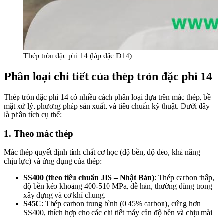
Thép tròn đặc phi 14 (láp đặc D14)
Phân loại chi tiết của thép tròn đặc phi 14
Thép tròn đặc phi 14 có nhiều cách phân loại dựa trên
mác thép
,
bề
mặt xử lý
,
phương pháp sản xuất
, và
tiêu chuẩn kỹ thuật
. Dưới đây
là phân tích cụ thể:
1.
Theo mác thép
Mác thép quyết định tính chất cơ học (độ bền, độ dẻo, khả năng
chịu lực) và ứng dụng của thép:
SS400 (theo tiêu chuẩn JIS – Nhật Bản)
: Thép carbon thấp,
độ bền kéo khoảng 400-510 MPa, dễ hàn, thường dùng trong
xây dựng và cơ khí chung.
S45C
: Thép carbon trung bình (0,45% carbon), cứng hơn
SS400, thích hợp cho các chi tiết máy cần độ bền và chịu mài