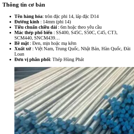
Thông tin cơ bản
Tên hàng hóa
: tròn đặc phi 14, láp đặc D14
Đường kính
: 14mm (phi 14)
Tiêu chuẩn chiều dài
: 6m hoặc theo yêu cầu
Mác thép phổ biến
: SS400, S45C, S50C, C45, CT3,
SCM440, SNCM439…
Bề mặt
: Đen, mịn hoặc mạ kẽm
Xuất xứ
: Việt Nam, Trung Quốc, Nhật Bản, Hàn Quốc, Đài
Loan
Đơn vị phân phối
: Thép Hùng Phát