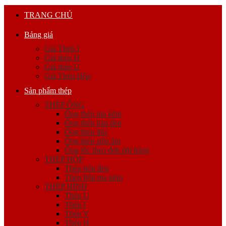
TRANG CHỦ
Bảng giá
Giá Thép I
Giá thép H
Giá thép U
Giá Thép Hộp
Sản phẩm thép
THÉP ỐNG
Ống thép mạ kẽm
Ống thép hàn đen
Ống thép đúc
Ống thép siêu âm
Ống lốc theo đơn đặt hàng
THÉP HỘP
Thép hộp đen
Thép hộp mạ kẽm
THÉP HÌNH
Thép U
Thép I
Thép V
Thép H