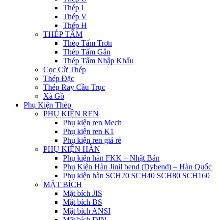
Thép I
Thép V
Thép H
THÉP TẤM
Thép Tấm Trơn
Thép Tấm Gân
Thép Tấm Nhập Khẩu
Cọc Cừ Thép
Thép Đặc
Thép Ray Cầu Trục
Xà Gồ
Phụ Kiện Thép
PHỤ KIỆN REN
Phụ kiện ren Mech
Phụ kiện ren K1
Phụ kiện ren giá rẻ
PHỤ KIỆN HÀN
Phụ kiện hàn FKK – Nhật Bản
Phụ Kiện Hàn Jinil bend (Dybend) – Hàn Quốc
Phụ kiện hàn SCH20 SCH40 SCH80 SCH160
MẶT BÍCH
Mặt bích JIS
Mặt bích BS
Mặt bích ANSI
Mặt bích DIN