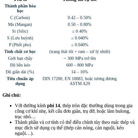
Thành phần hóa
học
C (Carbon)
0.42 – 0.50%
Mn (Mangan)
0.50 – 0.80%
Si (Silic)
≤ 0.40%
S (Lưu huỳnh)
≤ 0.040%
P (Phốt pho)
≤ 0.040%
Tính chất cơ học
(trạng thái tôi + ram – xử lý nhiệt)
Giới hạn chảy
~ 300 MPa trở lên
Độ bền kéo
600 – 800 MPa
Độ giãn dài (%)
14 – 16%
Tiêu chuẩn áp
DIN 17200, EN 10083, hoặc tương đương
dụng
ASTM A29
Ghi chú:
Với đường kính
phi 14
, thép tròn đặc thường dùng trong gia
công cơ khí nhẹ, kết cấu đơn giản, trụ đỡ, hoặc làm bulong,
trục nhỏ…
Thành phần và cơ tính có thể điều chỉnh tùy theo mác thép và
mục đích sử dụng cụ thể (thép cán nóng, cán nguội, kéo
nguội…).