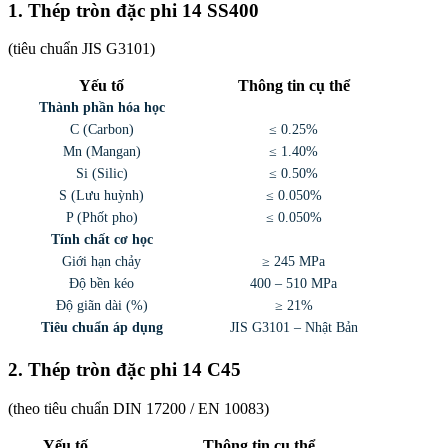
1. Thép tròn đặc phi 14 SS400
(tiêu chuẩn JIS G3101)
Yếu tố
Thông tin cụ thể
Thành phần hóa học
C (Carbon)
≤ 0.25%
Mn (Mangan)
≤ 1.40%
Si (Silic)
≤ 0.50%
S (Lưu huỳnh)
≤ 0.050%
P (Phốt pho)
≤ 0.050%
Tính chất cơ học
Giới hạn chảy
≥ 245 MPa
Độ bền kéo
400 – 510 MPa
Độ giãn dài (%)
≥ 21%
Tiêu chuẩn áp dụng
JIS G3101 – Nhật Bản
2. Thép tròn đặc phi 14 C45
(theo tiêu chuẩn DIN 17200 / EN 10083)
Yếu tố
Thông tin cụ thể