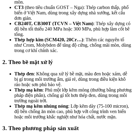
mòn.
CT3
(theo tiêu chuẩn GOST – Nga)
: Thép carbon thấp, phổ
biến ở Việt Nam, dùng trong xây dựng nhà xưởng, kết cấu
đơn giản.
CB240T, CB300T (TCVN – Việt Nam)
: Thép xây dựng có
độ bền tối thiểu 240 MPa hoặc 300 MPa, phù hợp làm cốt bê
tông.
Thép hợp kim (SCM420, 20Cr…)
: Thêm các nguyên tố
như Crom, Molybden để tăng độ cứng, chống mài mòn, dùng
trong cơ khí chính xác.
2.
Theo bề mặt xử lý
Thép đen
: Không qua xử lý bề mặt, màu đen hoặc xám, dễ
bị gỉ trong môi trường ẩm, giá rẻ, dùng trong điều kiện khô
ráo hoặc sơn phủ bảo vệ.
Thép mạ kẽm
: Phủ một lớp kẽm mỏng (thường bằng phương
pháp điện phân), chống gỉ tốt hơn thép đen, dùng trong môi
trường ngoài trời.
Thép mạ kẽm nhúng nóng
: Lớp kẽm dày (75-100 micron),
độ bền chống ăn mòn cao, phù hợp với công trình ven biển
hoặc môi trường khắc nghiệt như hóa chất, nước mặn.
3.
Theo phương pháp sản xuất