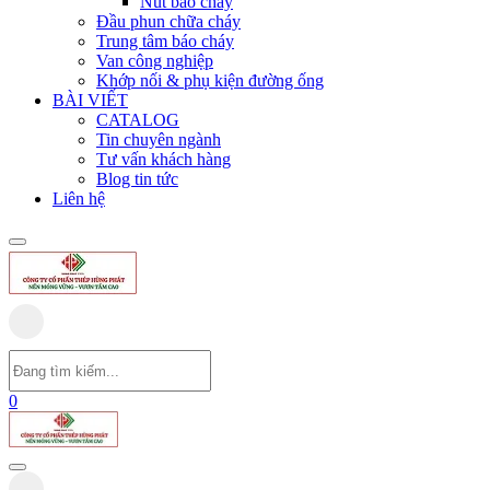
Nút báo cháy
Đầu phun chữa cháy
Trung tâm báo cháy
Van công nghiệp
Khớp nối & phụ kiện đường ống
BÀI VIẾT
CATALOG
Tin chuyên ngành
Tư vấn khách hàng
Blog tin tức
Liên hệ
0