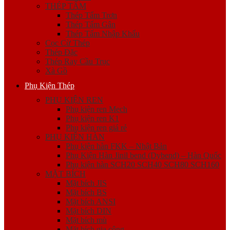
THÉP TẤM
Thép Tấm Trơn
Thép Tấm Gân
Thép Tấm Nhập Khẩu
Cọc Cừ Thép
Thép Đặc
Thép Ray Cầu Trục
Xà Gồ
Phụ Kiện Thép
PHỤ KIỆN REN
Phụ kiện ren Mech
Phụ kiện ren K1
Phụ kiện ren giá rẻ
PHỤ KIỆN HÀN
Phụ kiện hàn FKK – Nhật Bản
Phụ Kiện Hàn Jinil bend (Dybend) – Hàn Quốc
Phụ kiện hàn SCH20 SCH40 SCH80 SCH160
MẶT BÍCH
Mặt bích JIS
Mặt bích BS
Mặt bích ANSI
Mặt bích DIN
Mặt bích mù
Mặt bích gia công