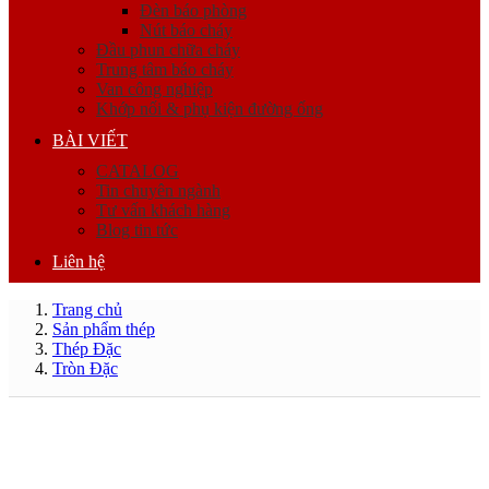
Đèn báo phòng
Nút báo cháy
Đầu phun chữa cháy
Trung tâm báo cháy
Van công nghiệp
Khớp nối & phụ kiện đường ống
BÀI VIẾT
CATALOG
Tin chuyên ngành
Tư vấn khách hàng
Blog tin tức
Liên hệ
Trang chủ
Sản phẩm thép
Thép Đặc
Tròn Đặc