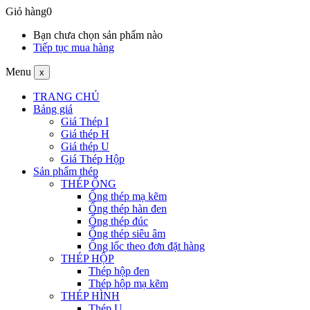
Giỏ hàng
0
Bạn chưa chọn sản phẩm nào
Tiếp tục mua hàng
Menu
x
TRANG CHỦ
Bảng giá
Giá Thép I
Giá thép H
Giá thép U
Giá Thép Hộp
Sản phẩm thép
THÉP ỐNG
Ống thép mạ kẽm
Ống thép hàn đen
Ống thép đúc
Ống thép siêu âm
Ống lốc theo đơn đặt hàng
THÉP HỘP
Thép hộp đen
Thép hộp mạ kẽm
THÉP HÌNH
Thép U