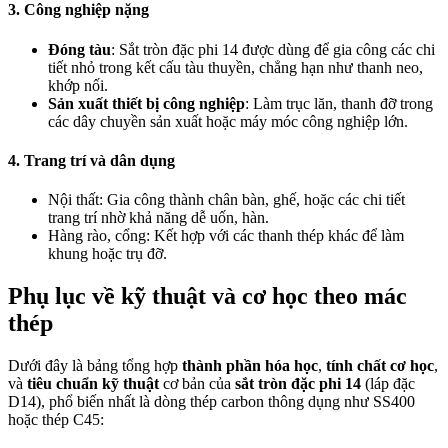
3.
Công nghiệp nặng
Đóng tàu
: Sắt tròn đặc phi 14 được dùng để gia công các chi
tiết nhỏ trong kết cấu tàu thuyền, chẳng hạn như thanh neo,
khớp nối.
Sản xuất thiết bị công nghiệp
: Làm trục lăn, thanh đỡ trong
các dây chuyền sản xuất hoặc máy móc công nghiệp lớn.
4.
Trang trí và dân dụng
Nội thất
: Gia công thành chân bàn, ghế, hoặc các chi tiết
trang trí nhờ khả năng dễ uốn, hàn.
Hàng rào, cổng
: Kết hợp với các thanh thép khác để làm
khung hoặc trụ đỡ.
Phụ lục về kỹ thuật và cơ học theo mác
thép
Dưới đây là bảng tổng hợp
thành phần hóa học
,
tính chất cơ học
,
và
tiêu chuẩn kỹ thuật
cơ bản của
sắt tròn đặc phi 14
(láp đặc
D14), phổ biến nhất là dòng thép carbon thông dụng như SS400
hoặc thép C45: