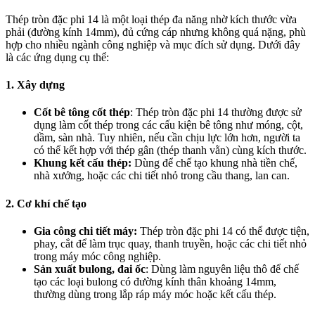
Thép tròn đặc phi 14 là một loại thép đa năng nhờ kích thước vừa
phải (đường kính 14mm), đủ cứng cáp nhưng không quá nặng, phù
hợp cho nhiều ngành công nghiệp và mục đích sử dụng. Dưới đây
là các ứng dụng cụ thể:
1.
Xây dựng
Cốt bê tông cốt thép
: Thép tròn đặc phi 14 thường được sử
dụng làm cốt thép trong các cấu kiện bê tông như móng, cột,
dầm, sàn nhà. Tuy nhiên, nếu cần chịu lực lớn hơn, người ta
có thể kết hợp với thép gân (thép thanh vằn) cùng kích thước.
Khung kết cấu thép
:
Dùng để chế tạo khung nhà tiền chế,
nhà xưởng, hoặc các chi tiết nhỏ trong cầu thang, lan can.
2.
Cơ khí chế tạo
Gia công chi tiết máy
:
Thép tròn đặc phi 14 có thể được tiện,
phay, cắt để làm trục quay, thanh truyền, hoặc các chi tiết nhỏ
trong máy móc công nghiệp.
Sản xuất bulong, đai ốc
: Dùng làm nguyên liệu thô để chế
tạo các loại bulong có đường kính thân khoảng 14mm,
thường dùng trong lắp ráp máy móc hoặc kết cấu thép.