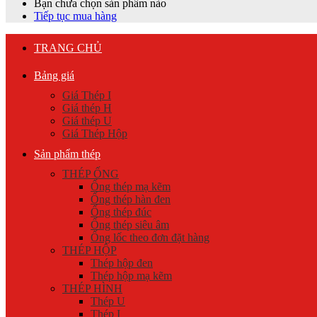
Bạn chưa chọn sản phẩm nào
Tiếp tục mua hàng
TRANG CHỦ
Bảng giá
Giá Thép I
Giá thép H
Giá thép U
Giá Thép Hộp
Sản phẩm thép
THÉP ỐNG
Ống thép mạ kẽm
Ống thép hàn đen
Ống thép đúc
Ống thép siêu âm
Ống lốc theo đơn đặt hàng
THÉP HỘP
Thép hộp đen
Thép hộp mạ kẽm
THÉP HÌNH
Thép U
Thép I