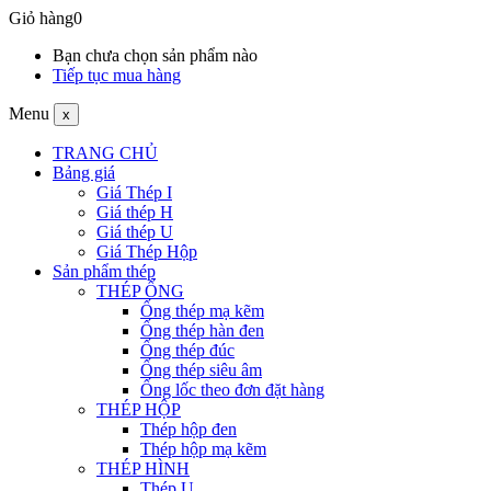
Giỏ hàng
0
Bạn chưa chọn sản phẩm nào
Tiếp tục mua hàng
Menu
x
TRANG CHỦ
Bảng giá
Giá Thép I
Giá thép H
Giá thép U
Giá Thép Hộp
Sản phẩm thép
THÉP ỐNG
Ống thép mạ kẽm
Ống thép hàn đen
Ống thép đúc
Ống thép siêu âm
Ống lốc theo đơn đặt hàng
THÉP HỘP
Thép hộp đen
Thép hộp mạ kẽm
THÉP HÌNH
Thép U