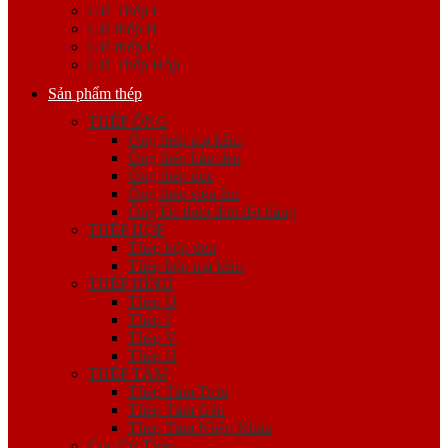
Giá Thép I
Giá thép H
Giá thép U
Giá Thép Hộp
Sản phẩm thép
THÉP ỐNG
Ống thép mạ kẽm
Ống thép hàn đen
Ống thép đúc
Ống thép siêu âm
Ống lốc theo đơn đặt hàng
THÉP HỘP
Thép hộp đen
Thép hộp mạ kẽm
THÉP HÌNH
Thép U
Thép I
Thép V
Thép H
THÉP TẤM
Thép Tấm Trơn
Thép Tấm Gân
Thép Tấm Nhập Khẩu
Cọc Cừ Thép