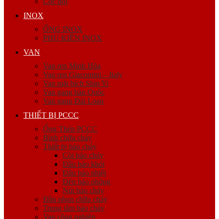
Cóc nối
INOX
ỐNG INOX
PHỤ KIỆN INOX
VAN
Van ren Minh Hòa
Van ren Giacomini – Italy
Van mặt bích Shin Yi
Van gang hàn Quốc
Van gang Đài Loan
THIẾT BỊ PCCC
Ống Thép PCCC
Bình chữa cháy
Thiết bị báo cháy
Còi báo cháy
Đầu báo khói
Đầu báo nhiệt
Đèn báo phòng
Nút báo cháy
Đầu phun chữa cháy
Trung tâm báo cháy
Van công nghiệp