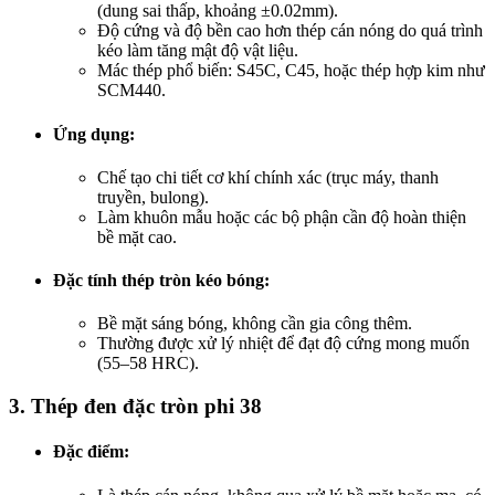
(dung sai thấp, khoảng ±0.02mm).
Độ cứng và độ bền cao hơn thép cán nóng do quá trình
kéo làm tăng mật độ vật liệu.
Mác thép phổ biến: S45C, C45, hoặc thép hợp kim như
SCM440.
Ứng dụng
:
Chế tạo chi tiết cơ khí chính xác (trục máy, thanh
truyền, bulong).
Làm khuôn mẫu hoặc các bộ phận cần độ hoàn thiện
bề mặt cao.
Đặc tính thép tròn kéo bóng
:
Bề mặt sáng bóng, không cần gia công thêm.
Thường được xử lý nhiệt để đạt độ cứng mong muốn
(55–58 HRC).
3.
Thép đen đặc tròn phi 38
Đặc điểm
: