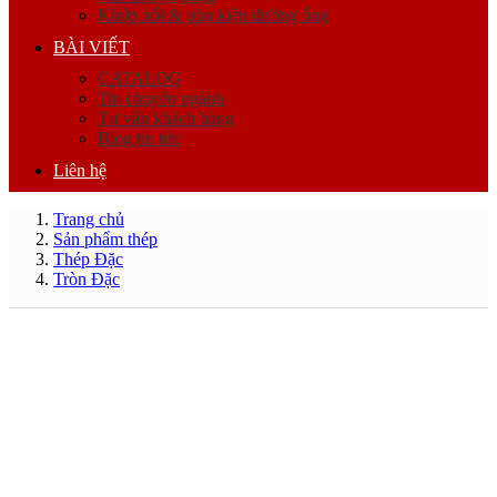
Khớp nối & phụ kiện đường ống
BÀI VIẾT
CATALOG
Tin chuyên ngành
Tư vấn khách hàng
Blog tin tức
Liên hệ
Trang chủ
Sản phẩm thép
Thép Đặc
Tròn Đặc