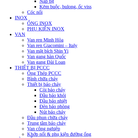
Nắp bịt
Kẽm buộc, bulong, ốc viss
Cóc nối
INOX
ỐNG INOX
PHỤ KIỆN INOX
VAN
Van ren Minh Hòa
Van ren Giacomini – Italy
Van mặt bích Shin Yi
Van gang hàn Quốc
Van gang Đài Loan
THIẾT BỊ PCCC
Ống Thép PCCC
Bình chữa cháy
Thiết bị báo cháy
Còi báo cháy
Đầu báo khói
Đầu báo nhiệt
Đèn báo phòng
Nút báo cháy
Đầu phun chữa cháy
Trung tâm báo cháy
Van công nghiệp
Khớp nối & phụ kiện đường ống