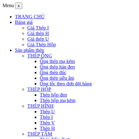
Menu
x
TRANG CHỦ
Bảng giá
Giá Thép I
Giá thép H
Giá thép U
Giá Thép Hộp
Sản phẩm thép
THÉP ỐNG
Ống thép mạ kẽm
Ống thép hàn đen
Ống thép đúc
Ống thép siêu âm
Ống lốc theo đơn đặt hàng
THÉP HỘP
Thép hộp đen
Thép hộp mạ kẽm
THÉP HÌNH
Thép U
Thép I
Thép V
Thép H
THÉP TẤM