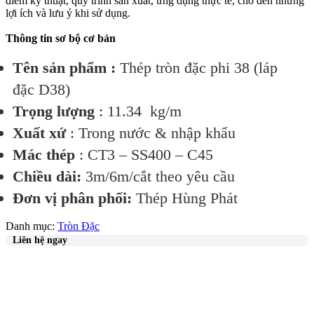
điểm kỹ thuật, quy trình sản xuất, ứng dụng thực tế, cho đến những
lợi ích và lưu ý khi sử dụng.
Thông tin sơ bộ cơ bản
Tên sản phẩm :
Thép tròn đặc phi 38 (láp
đặc D38)
Trọng lượng
: 11.34 kg/m
Xuất xứ
: Trong nước & nhập khẩu
Mác thép
: CT3 – SS400 – C45
Chiều dài:
3m/6m/cắt theo yêu cầu
Đơn vị phân phối:
Thép Hùng Phát
Danh mục:
Tròn Đặc
Liên hệ ngay