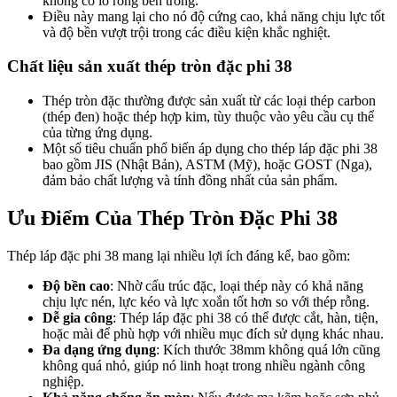
không có lỗ rỗng bên trong.
Điều này mang lại cho nó độ cứng cao, khả năng chịu lực tốt
và độ bền vượt trội trong các điều kiện khắc nghiệt.
Chất liệu sản xuất thép tròn đặc phi 38
Thép tròn đặc thường được sản xuất từ các loại thép carbon
(thép đen) hoặc thép hợp kim, tùy thuộc vào yêu cầu cụ thể
của từng ứng dụng.
Một số tiêu chuẩn phổ biến áp dụng cho thép láp đặc phi 38
bao gồm JIS (Nhật Bản), ASTM (Mỹ), hoặc GOST (Nga),
đảm bảo chất lượng và tính đồng nhất của sản phẩm.
Ưu Điểm Của Thép Tròn Đặc Phi 38
Thép láp đặc phi 38 mang lại nhiều lợi ích đáng kể, bao gồm:
Độ bền cao
:
Nhờ cấu trúc đặc, loại thép này có khả năng
chịu lực nén, lực kéo và lực xoắn tốt hơn so với thép rỗng.
Dễ gia công
:
Thép láp đặc phi 38 có thể được cắt, hàn, tiện,
hoặc mài để phù hợp với nhiều mục đích sử dụng khác nhau.
Đa dạng ứng dụng
:
Kích thước 38mm không quá lớn cũng
không quá nhỏ, giúp nó linh hoạt trong nhiều ngành công
nghiệp.