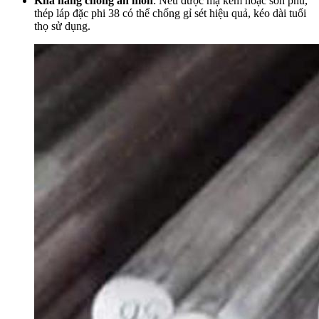
Khả năng chống ăn mòn
:
Nếu được mạ kẽm hoặc sơn phủ,
thép láp đặc phi 38 có thể chống gỉ sét hiệu quả, kéo dài tuổi
thọ sử dụng.