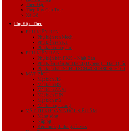
Thép Đặc
Thép Ray Cầu Trục
Xà Gồ
Phụ Kiện Thép
PHỤ KIỆN REN
Phụ kiện ren Mech
Phụ kiện ren K1
Phụ kiện ren giá rẻ
PHỤ KIỆN HÀN
Phụ kiện hàn FKK – Nhật Bản
Phụ Kiện Hàn Jinil bend (Dybend) – Hàn Quốc
Phụ kiện hàn SCH20 SCH40 SCH80 SCH160
MẶT BÍCH
Mặt bích JIS
Mặt bích BS
Mặt bích ANSI
Mặt bích DIN
Mặt bích mù
Mặt bích gia công
VẬT TƯ KHOAN NHỒI, SIÊU ÂM
Măng sông
Nắp bịt
Kẽm buộc, bulong, ốc viss