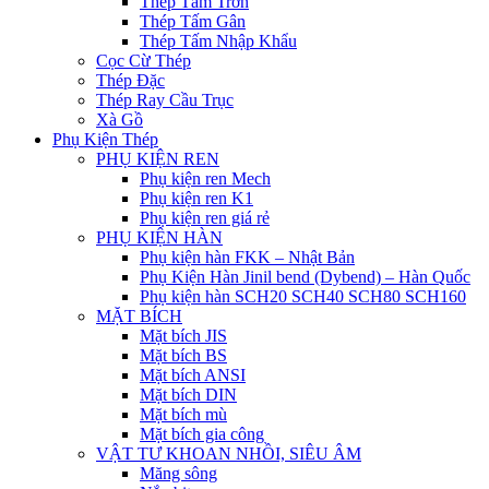
Thép Tấm Trơn
Thép Tấm Gân
Thép Tấm Nhập Khẩu
Cọc Cừ Thép
Thép Đặc
Thép Ray Cầu Trục
Xà Gồ
Phụ Kiện Thép
PHỤ KIỆN REN
Phụ kiện ren Mech
Phụ kiện ren K1
Phụ kiện ren giá rẻ
PHỤ KIỆN HÀN
Phụ kiện hàn FKK – Nhật Bản
Phụ Kiện Hàn Jinil bend (Dybend) – Hàn Quốc
Phụ kiện hàn SCH20 SCH40 SCH80 SCH160
MẶT BÍCH
Mặt bích JIS
Mặt bích BS
Mặt bích ANSI
Mặt bích DIN
Mặt bích mù
Mặt bích gia công
VẬT TƯ KHOAN NHỒI, SIÊU ÂM
Măng sông