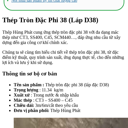
Nơi mua sản phẩm uy tín chất lượng cao
Thép Tròn Đặc Phi 38 (Láp D38)
Thép Hùng Phát cung ứng thép tròn đặc phi 38 với đa dạng mác
thép như CT3, SS400, C45, SCM440…, đáp ứng nhu cầu từ xây
dựng đến gia công cơ khí chính xác.
Chúng ta sẽ cùng tìm hiểu chi tiết về thép tròn đặc phi 38, từ đặc
điểm kỹ thuật, quy trình sản xuất, ứng dụng thực tế, cho đến những
lợi ích và lưu ý khi sử dụng.
Thông tin sơ bộ cơ bản
Tên sản phẩm :
Thép tròn đặc phi 38 (láp đặc D38)
Trọng lượng
: 11.34 kg/m
Xuất xứ
: Trong nước & nhập khẩu
Mác thép
: CT3 – SS400 – C45
Chiều dài:
3m/6m/cắt theo yêu cầu
Đơn vị phân phối:
Thép Hùng Phát