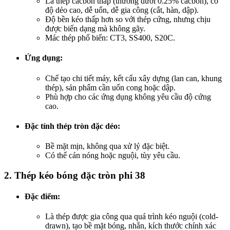
Là thép cacbon thấp (thường dưới 0.25% cacbon), có
độ dẻo cao, dễ uốn, dễ gia công (cắt, hàn, dập).
Độ bền kéo thấp hơn so với thép cứng, nhưng chịu
được biến dạng mà không gãy.
Mác thép phổ biến: CT3, SS400, S20C.
Ứng dụng
:
Chế tạo chi tiết máy, kết cấu xây dựng (lan can, khung
thép), sản phẩm cần uốn cong hoặc dập.
Phù hợp cho các ứng dụng không yêu cầu độ cứng
cao.
Đặc tính thép tròn đặc dẻo
:
Bề mặt mịn, không qua xử lý đặc biệt.
Có thể cán nóng hoặc nguội, tùy yêu cầu.
2.
Thép kéo bóng đặc tròn phi 38
Đặc điểm
:
Là thép được gia công qua quá trình kéo nguội (cold-
drawn), tạo bề mặt bóng, nhẵn, kích thước chính xác