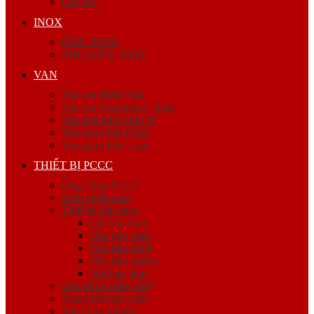
Cóc nối
INOX
ỐNG INOX
PHỤ KIỆN INOX
VAN
Van ren Minh Hòa
Van ren Giacomini – Italy
Van mặt bích Shin Yi
Van gang hàn Quốc
Van gang Đài Loan
THIẾT BỊ PCCC
Ống Thép PCCC
Bình chữa cháy
Thiết bị báo cháy
Còi báo cháy
Đầu báo khói
Đầu báo nhiệt
Đèn báo phòng
Nút báo cháy
Đầu phun chữa cháy
Trung tâm báo cháy
Van công nghiệp