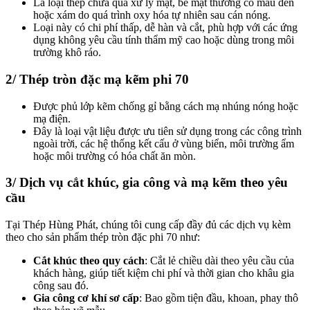
Là loại thép chưa qua xử lý mặt, bề mặt thường có màu đen
hoặc xám do quá trình oxy hóa tự nhiên sau cán nóng.
Loại này có chi phí thấp, dễ hàn và cắt, phù hợp với các ứng
dụng không yêu cầu tính thẩm mỹ cao hoặc dùng trong môi
trường khô ráo.
2/ Thép tròn đặc mạ kẽm phi 70
Được phủ lớp kẽm chống gỉ bằng cách mạ nhúng nóng hoặc
mạ điện.
Đây là loại vật liệu được ưu tiên sử dụng trong các công trình
ngoài trời, các hệ thống kết cấu ở vùng biển, môi trường ẩm
hoặc môi trường có hóa chất ăn mòn.
3/ Dịch vụ cắt khúc, gia công và mạ kẽm theo yêu
cầu
Tại Thép Hùng Phát, chúng tôi cung cấp đầy đủ các dịch vụ kèm
theo cho sản phẩm thép tròn đặc phi 70 như:
Cắt khúc theo quy cách
: Cắt lẻ chiều dài theo yêu cầu của
khách hàng, giúp tiết kiệm chi phí và thời gian cho khâu gia
công sau đó.
Gia công cơ khí sơ cấp
: Bao gồm tiện đầu, khoan, phay thô