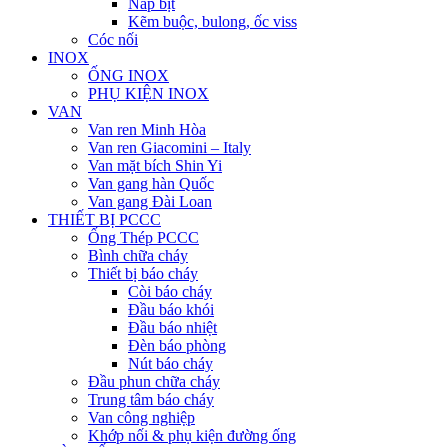
Nắp bịt
Kẽm buộc, bulong, ốc viss
Cóc nối
INOX
ỐNG INOX
PHỤ KIỆN INOX
VAN
Van ren Minh Hòa
Van ren Giacomini – Italy
Van mặt bích Shin Yi
Van gang hàn Quốc
Van gang Đài Loan
THIẾT BỊ PCCC
Ống Thép PCCC
Bình chữa cháy
Thiết bị báo cháy
Còi báo cháy
Đầu báo khói
Đầu báo nhiệt
Đèn báo phòng
Nút báo cháy
Đầu phun chữa cháy
Trung tâm báo cháy
Van công nghiệp
Khớp nối & phụ kiện đường ống