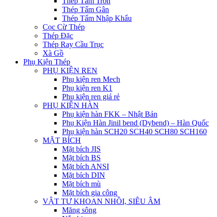
Thép Tấm Trơn
Thép Tấm Gân
Thép Tấm Nhập Khẩu
Cọc Cừ Thép
Thép Đặc
Thép Ray Cầu Trục
Xà Gồ
Phụ Kiện Thép
PHỤ KIỆN REN
Phụ kiện ren Mech
Phụ kiện ren K1
Phụ kiện ren giá rẻ
PHỤ KIỆN HÀN
Phụ kiện hàn FKK – Nhật Bản
Phụ Kiện Hàn Jinil bend (Dybend) – Hàn Quốc
Phụ kiện hàn SCH20 SCH40 SCH80 SCH160
MẶT BÍCH
Mặt bích JIS
Mặt bích BS
Mặt bích ANSI
Mặt bích DIN
Mặt bích mù
Mặt bích gia công
VẬT TƯ KHOAN NHỒI, SIÊU ÂM
Măng sông