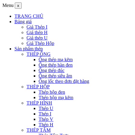
Menu
x
TRANG CHỦ
Bảng giá
Giá Thép I
Giá thép H
Giá thép U
Giá Thép Hộp
Sản phẩm thép
THÉP ỐNG
Ống thép mạ kẽm
Ống thép hàn đen
Ống thép đúc
Ống thép siêu âm
Ống lốc theo đơn đặt hàng
THÉP HỘP
Thép hộp đen
Thép hộp mạ kẽm
THÉP HÌNH
Thép U
Thép I
Thép V
Thép H
THÉP TẤM