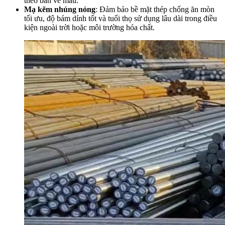
theo bản vẽ mẫu.
Mạ kẽm nhúng nóng
: Đảm bảo bề mặt thép chống ăn mòn
tối ưu, độ bám dính tốt và tuổi thọ sử dụng lâu dài trong điều
kiện ngoài trời hoặc môi trường hóa chất.