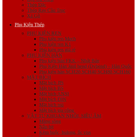
Thép Đặc
Thép Ray Cầu Trục
Xà Gồ
Phụ Kiện Thép
PHỤ KIỆN REN
Phụ kiện ren Mech
Phụ kiện ren K1
Phụ kiện ren giá rẻ
PHỤ KIỆN HÀN
Phụ kiện hàn FKK – Nhật Bản
Phụ Kiện Hàn Jinil bend (Dybend) – Hàn Quốc
Phụ kiện hàn SCH20 SCH40 SCH80 SCH160
MẶT BÍCH
Mặt bích JIS
Mặt bích BS
Mặt bích ANSI
Mặt bích DIN
Mặt bích mù
Mặt bích gia công
VẬT TƯ KHOAN NHỒI, SIÊU ÂM
Măng sông
Nắp bịt
Kẽm buộc, bulong, ốc viss