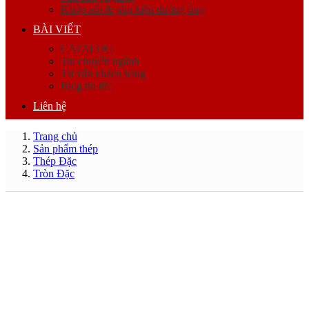
Khớp nối & phụ kiện đường ống
BÀI VIẾT
CATALOG
Tin chuyên ngành
Tư vấn khách hàng
Blog tin tức
Liên hệ
Trang chủ
Sản phẩm thép
Thép Đặc
Tròn Đặc