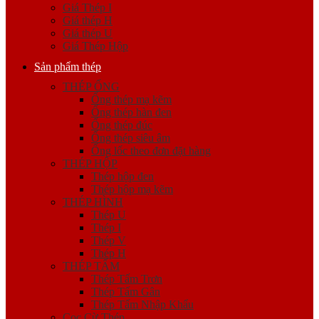
Giá Thép I
Giá thép H
Giá thép U
Giá Thép Hộp
Sản phẩm thép
THÉP ỐNG
Ống thép mạ kẽm
Ống thép hàn đen
Ống thép đúc
Ống thép siêu âm
Ống lốc theo đơn đặt hàng
THÉP HỘP
Thép hộp đen
Thép hộp mạ kẽm
THÉP HÌNH
Thép U
Thép I
Thép V
Thép H
THÉP TẤM
Thép Tấm Trơn
Thép Tấm Gân
Thép Tấm Nhập Khẩu
Cọc Cừ Thép