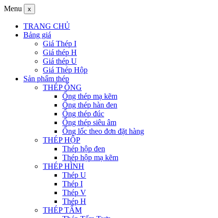
Menu
x
TRANG CHỦ
Bảng giá
Giá Thép I
Giá thép H
Giá thép U
Giá Thép Hộp
Sản phẩm thép
THÉP ỐNG
Ống thép mạ kẽm
Ống thép hàn đen
Ống thép đúc
Ống thép siêu âm
Ống lốc theo đơn đặt hàng
THÉP HỘP
Thép hộp đen
Thép hộp mạ kẽm
THÉP HÌNH
Thép U
Thép I
Thép V
Thép H
THÉP TẤM