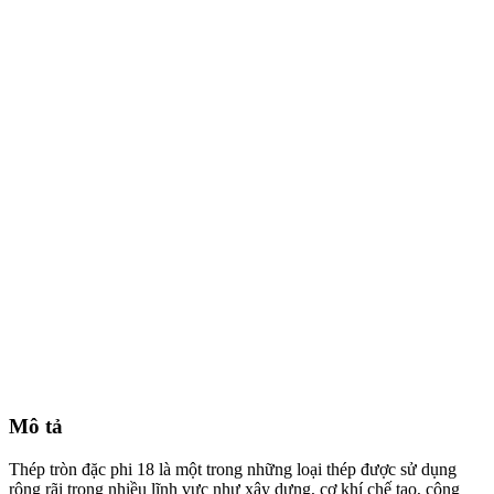
Mô tả
Thép tròn đặc phi 18 là một trong những loại thép được sử dụng
rộng rãi trong nhiều lĩnh vực như xây dựng, cơ khí chế tạo, công