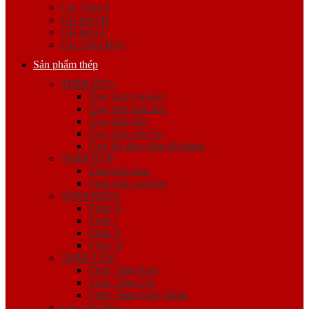
Giá Thép I
Giá thép H
Giá thép U
Giá Thép Hộp
Sản phẩm thép
THÉP ỐNG
Ống thép mạ kẽm
Ống thép hàn đen
Ống thép đúc
Ống thép siêu âm
Ống lốc theo đơn đặt hàng
THÉP HỘP
Thép hộp đen
Thép hộp mạ kẽm
THÉP HÌNH
Thép U
Thép I
Thép V
Thép H
THÉP TẤM
Thép Tấm Trơn
Thép Tấm Gân
Thép Tấm Nhập Khẩu
Cọc Cừ Thép