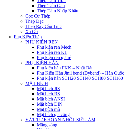
Thép Tấm Trơn
Thép Tấm Gân
Thép Tấm Nhập Khẩu
Cọc Cừ Thép
Thép Đặc
Thép Ray Cầu Trục
Xà Gồ
Phụ Kiện Thép
PHỤ KIỆN REN
Phụ kiện ren Mech
Phụ kiện ren K1
Phụ kiện ren giá rẻ
PHỤ KIỆN HÀN
Phụ kiện hàn FKK – Nhật Bản
Phụ Kiện Hàn Jinil bend (Dybend) – Hàn Quốc
Phụ kiện hàn SCH20 SCH40 SCH80 SCH160
MẶT BÍCH
Mặt bích JIS
Mặt bích BS
Mặt bích ANSI
Mặt bích DIN
Mặt bích mù
Mặt bích gia công
VẬT TƯ KHOAN NHỒI, SIÊU ÂM
Măng sông