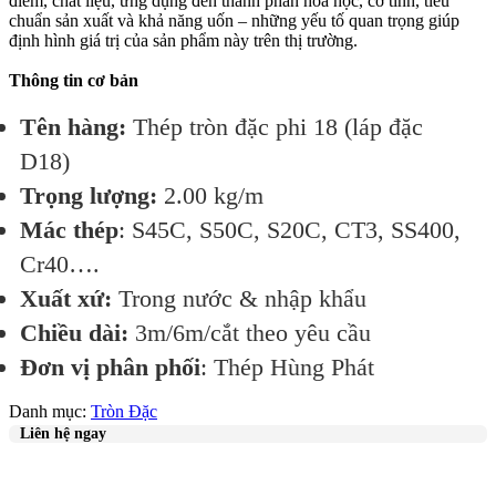
điểm, chất liệu, ứng dụng đến thành phần hóa học, cơ tính, tiêu
chuẩn sản xuất và khả năng uốn – những yếu tố quan trọng giúp
định hình giá trị của sản phẩm này trên thị trường.
Thông tin cơ bản
Tên hàng:
Thép tròn đặc phi 18 (láp đặc
D18)
Trọng lượng:
2.00 kg/m
Mác thép
: S45C, S50C, S20C, CT3, SS400,
Cr40….
Xuất xứ:
Trong nước & nhập khẩu
Chiều dài:
3m/6m/cắt theo yêu cầu
Đơn vị phân phối
: Thép Hùng Phát
Danh mục:
Tròn Đặc
Liên hệ ngay