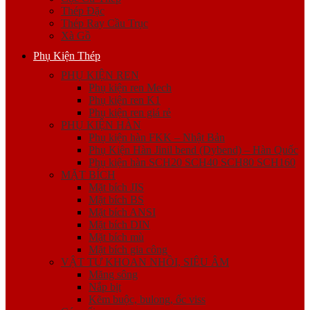
Thép Đặc
Thép Ray Cầu Trục
Xà Gồ
Phụ Kiện Thép
PHỤ KIỆN REN
Phụ kiện ren Mech
Phụ kiện ren K1
Phụ kiện ren giá rẻ
PHỤ KIỆN HÀN
Phụ kiện hàn FKK – Nhật Bản
Phụ Kiện Hàn Jinil bend (Dybend) – Hàn Quốc
Phụ kiện hàn SCH20 SCH40 SCH80 SCH160
MẶT BÍCH
Mặt bích JIS
Mặt bích BS
Mặt bích ANSI
Mặt bích DIN
Mặt bích mù
Mặt bích gia công
VẬT TƯ KHOAN NHỒI, SIÊU ÂM
Măng sông
Nắp bịt
Kẽm buộc, bulong, ốc viss