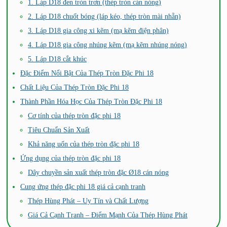
1. Láp D18 đen tròn trơn (thép tròn cán nóng)
2. Láp D18 chuốt bóng (láp kéo, thép tròn mài nhẵn)
3. Láp D18 gia công xi kẽm (mạ kẽm điện phân)
4. Láp D18 gia công nhúng kẽm (mạ kẽm nhúng nóng)
5. Láp D18 cắt khúc
Đặc Điểm Nổi Bật Của Thép Tròn Đặc Phi 18
Chất Liệu Của Thép Tròn Đặc Phi 18
Thành Phần Hóa Học Của Thép Tròn Đặc Phi 18
Cơ tính của thép tròn đặc phi 18
Tiêu Chuẩn Sản Xuất
Khả năng uốn của thép tròn đặc phi 18
Ứng dụng của thép tròn đặc phi 18
Dây chuyền sản xuất thép tròn đặc Ø18 cán nóng
Cung ứng thép đặc phi 18 giá cả cạnh tranh
Thép Hùng Phát – Uy Tín và Chất Lượng
Giá Cả Cạnh Tranh – Điểm Mạnh Của Thép Hùng Phát