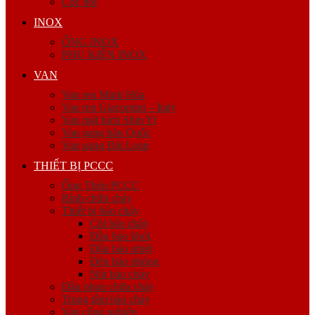
Cóc nối
INOX
ỐNG INOX
PHỤ KIỆN INOX
VAN
Van ren Minh Hòa
Van ren Giacomini – Italy
Van mặt bích Shin Yi
Van gang hàn Quốc
Van gang Đài Loan
THIẾT BỊ PCCC
Ống Thép PCCC
Bình chữa cháy
Thiết bị báo cháy
Còi báo cháy
Đầu báo khói
Đầu báo nhiệt
Đèn báo phòng
Nút báo cháy
Đầu phun chữa cháy
Trung tâm báo cháy
Van công nghiệp