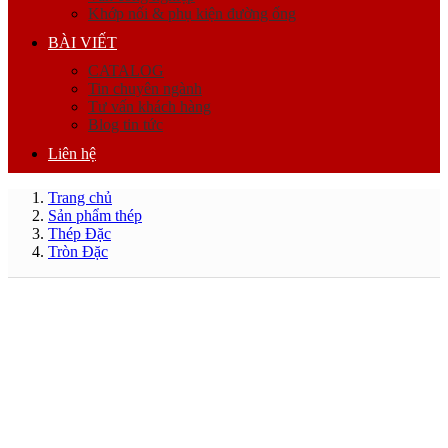
Khớp nối & phụ kiện đường ống
BÀI VIẾT
CATALOG
Tin chuyên ngành
Tư vấn khách hàng
Blog tin tức
Liên hệ
Trang chủ
Sản phẩm thép
Thép Đặc
Tròn Đặc