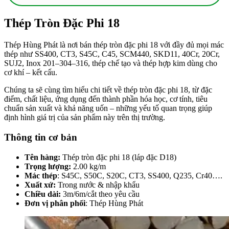
Thép Tròn Đặc Phi 18
Thép Hùng Phát là nơi bán thép tròn đặc phi 18 với đầy đủ mọi mác
thép như SS400, CT3, S45C, C45, SCM440, SKD11, 40Cr, 20Cr,
SUJ2, Inox 201–304–316, thép chế tạo và thép hợp kim dùng cho
cơ khí – kết cấu.
Chúng ta sẽ cùng tìm hiểu chi tiết về thép tròn đặc phi 18, từ đặc
điểm, chất liệu, ứng dụng đến thành phần hóa học, cơ tính, tiêu
chuẩn sản xuất và khả năng uốn – những yếu tố quan trọng giúp
định hình giá trị của sản phẩm này trên thị trường.
Thông tin cơ bản
Tên hàng:
Thép tròn đặc phi 18 (láp đặc D18)
Trọng lượng:
2.00 kg/m
Mác thép
: S45C, S50C, S20C, CT3, SS400, Q235, Cr40….
Xuất xứ:
Trong nước & nhập khẩu
Chiều dài:
3m/6m/cắt theo yêu cầu
Đơn vị phân phối
: Thép Hùng Phát