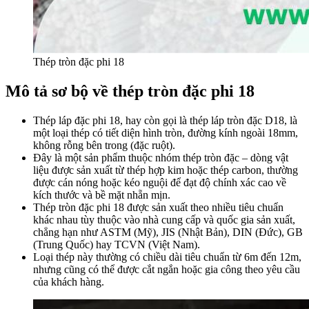
Thép tròn đặc phi 18
Mô tả sơ bộ về thép tròn đặc phi 18
Thép láp đặc phi 18, hay còn gọi là thép láp tròn đặc D18, là
một loại thép có tiết diện hình tròn, đường kính ngoài 18mm,
không rỗng bên trong (đặc ruột).
Đây là một sản phẩm thuộc nhóm thép tròn đặc – dòng vật
liệu được sản xuất từ thép hợp kim hoặc thép carbon, thường
được cán nóng hoặc kéo nguội để đạt độ chính xác cao về
kích thước và bề mặt nhẵn mịn.
Thép tròn đặc phi 18 được sản xuất theo nhiều tiêu chuẩn
khác nhau tùy thuộc vào nhà cung cấp và quốc gia sản xuất,
chẳng hạn như ASTM (Mỹ), JIS (Nhật Bản), DIN (Đức), GB
(Trung Quốc) hay TCVN (Việt Nam).
Loại thép này thường có chiều dài tiêu chuẩn từ 6m đến 12m,
nhưng cũng có thể được cắt ngắn hoặc gia công theo yêu cầu
của khách hàng.