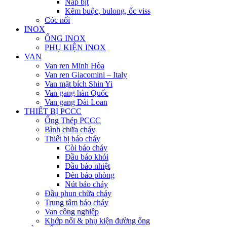
Nắp bịt
Kẽm buộc, bulong, ốc viss
Cóc nối
INOX
ỐNG INOX
PHỤ KIỆN INOX
VAN
Van ren Minh Hòa
Van ren Giacomini – Italy
Van mặt bích Shin Yi
Van gang hàn Quốc
Van gang Đài Loan
THIẾT BỊ PCCC
Ống Thép PCCC
Bình chữa cháy
Thiết bị báo cháy
Còi báo cháy
Đầu báo khói
Đầu báo nhiệt
Đèn báo phòng
Nút báo cháy
Đầu phun chữa cháy
Trung tâm báo cháy
Van công nghiệp
Khớp nối & phụ kiện đường ống