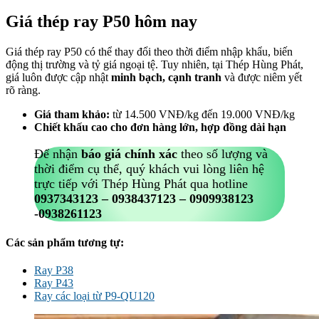
Giá thép ray P50 hôm nay
Giá thép ray P50 có thể thay đổi theo thời điểm nhập khẩu, biến
động thị trường và tỷ giá ngoại tệ. Tuy nhiên, tại Thép Hùng Phát,
giá luôn được cập nhật
minh bạch, cạnh tranh
và được niêm yết
rõ ràng.
Giá tham khảo:
từ 14.500 VNĐ/kg đến 19.000 VNĐ/kg
Chiết khấu cao cho đơn hàng lớn, hợp đồng dài hạn
Để nhận
báo giá chính xác
theo số lượng và
thời điểm cụ thể, quý khách vui lòng liên hệ
trực tiếp với Thép Hùng Phát qua hotline
0937343123 – 0938437123 – 0909938123
-0938261123
Các sản phẩm tương tự:
Ray P38
Ray P43
Ray các loại từ P9-QU120