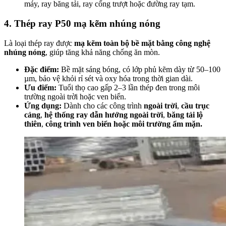
máy, ray băng tải, ray cổng trượt hoặc đường ray tạm.
4. Thép ray P50 mạ kẽm nhúng nóng
Là loại thép ray được
mạ kẽm toàn bộ bề mặt bằng công nghệ
nhúng nóng
, giúp tăng khả năng chống ăn mòn.
Đặc điểm:
Bề mặt sáng bóng, có lớp phủ kẽm dày từ 50–100
µm, bảo vệ khỏi rỉ sét và oxy hóa trong thời gian dài.
Ưu điểm:
Tuổi thọ cao gấp 2–3 lần thép đen trong môi
trường ngoài trời hoặc ven biển.
Ứng dụng:
Dành cho các công trình
ngoài trời
,
cầu trục
cảng
,
hệ thống ray dẫn hướng ngoài trời
,
băng tải lộ
thiên
,
công trình ven biển hoặc môi trường ẩm mặn.