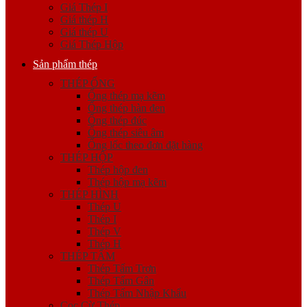
Giá Thép I
Giá thép H
Giá thép U
Giá Thép Hộp
Sản phẩm thép
THÉP ỐNG
Ống thép mạ kẽm
Ống thép hàn đen
Ống thép đúc
Ống thép siêu âm
Ống lốc theo đơn đặt hàng
THÉP HỘP
Thép hộp đen
Thép hộp mạ kẽm
THÉP HÌNH
Thép U
Thép I
Thép V
Thép H
THÉP TẤM
Thép Tấm Trơn
Thép Tấm Gân
Thép Tấm Nhập Khẩu
Cọc Cừ Thép