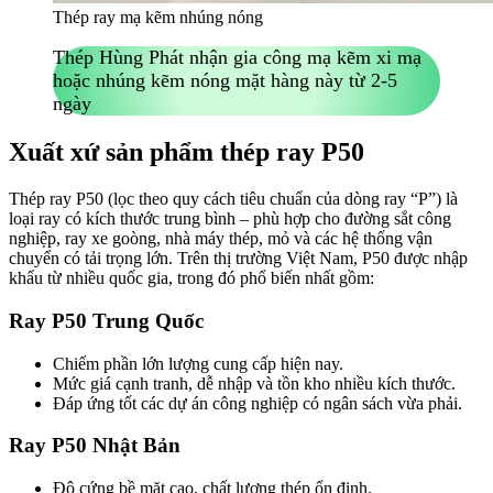
Thép ray mạ kẽm nhúng nóng
Thép Hùng Phát nhận gia công mạ kẽm xi mạ
hoặc nhúng kẽm nóng mặt hàng này từ 2-5
ngày
Xuất xứ sản phẩm thép ray P50
Thép ray P50 (lọc theo quy cách tiêu chuẩn của dòng ray “P”) là
loại ray có kích thước trung bình – phù hợp cho đường sắt công
nghiệp, ray xe goòng, nhà máy thép, mỏ và các hệ thống vận
chuyển có tải trọng lớn. Trên thị trường Việt Nam, P50 được nhập
khẩu từ nhiều quốc gia, trong đó phổ biến nhất gồm:
Ray P50 Trung Quốc
Chiếm phần lớn lượng cung cấp hiện nay.
Mức giá cạnh tranh, dễ nhập và tồn kho nhiều kích thước.
Đáp ứng tốt các dự án công nghiệp có ngân sách vừa phải.
Ray P50 Nhật Bản
Độ cứng bề mặt cao, chất lượng thép ổn định.