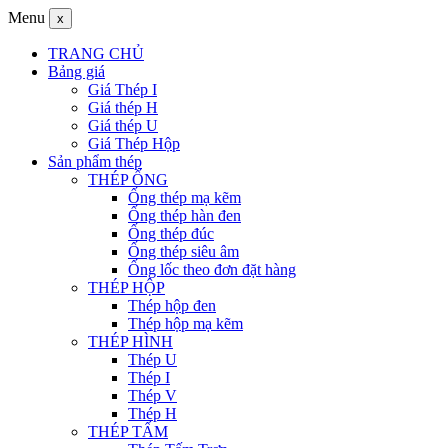
Menu
x
TRANG CHỦ
Bảng giá
Giá Thép I
Giá thép H
Giá thép U
Giá Thép Hộp
Sản phẩm thép
THÉP ỐNG
Ống thép mạ kẽm
Ống thép hàn đen
Ống thép đúc
Ống thép siêu âm
Ống lốc theo đơn đặt hàng
THÉP HỘP
Thép hộp đen
Thép hộp mạ kẽm
THÉP HÌNH
Thép U
Thép I
Thép V
Thép H
THÉP TẤM