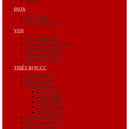
Cóc nối
INOX
ỐNG INOX
PHỤ KIỆN INOX
VAN
Van ren Minh Hòa
Van ren Giacomini – Italy
Van mặt bích Shin Yi
Van gang hàn Quốc
Van gang Đài Loan
THIẾT BỊ PCCC
Ống Thép PCCC
Bình chữa cháy
Thiết bị báo cháy
Còi báo cháy
Đầu báo khói
Đầu báo nhiệt
Đèn báo phòng
Nút báo cháy
Đầu phun chữa cháy
Trung tâm báo cháy
Van công nghiệp