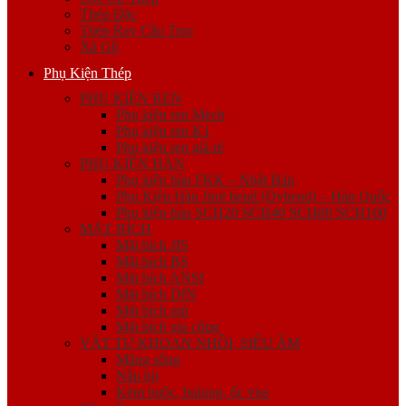
Thép Đặc
Thép Ray Cầu Trục
Xà Gồ
Phụ Kiện Thép
PHỤ KIỆN REN
Phụ kiện ren Mech
Phụ kiện ren K1
Phụ kiện ren giá rẻ
PHỤ KIỆN HÀN
Phụ kiện hàn FKK – Nhật Bản
Phụ Kiện Hàn Jinil bend (Dybend) – Hàn Quốc
Phụ kiện hàn SCH20 SCH40 SCH80 SCH160
MẶT BÍCH
Mặt bích JIS
Mặt bích BS
Mặt bích ANSI
Mặt bích DIN
Mặt bích mù
Mặt bích gia công
VẬT TƯ KHOAN NHỒI, SIÊU ÂM
Măng sông
Nắp bịt
Kẽm buộc, bulong, ốc viss