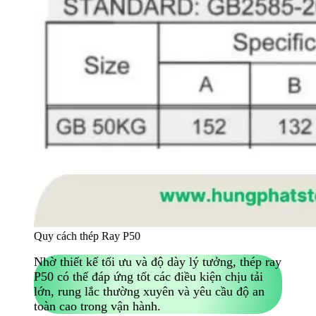
Quy cách thép Ray P50
Nhờ thiết kế tối ưu và độ dày lý tưởng, thép ray
P50 có thể đáp ứng tốt các điều kiện chịu tải
lớn, rung lắc thường xuyên và yêu cầu độ an
toàn cao trong vận hành.