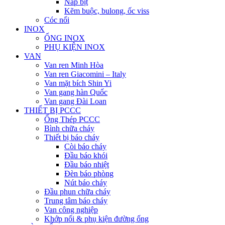
Nắp bịt
Kẽm buộc, bulong, ốc viss
Cóc nối
INOX
ỐNG INOX
PHỤ KIỆN INOX
VAN
Van ren Minh Hòa
Van ren Giacomini – Italy
Van mặt bích Shin Yi
Van gang hàn Quốc
Van gang Đài Loan
THIẾT BỊ PCCC
Ống Thép PCCC
Bình chữa cháy
Thiết bị báo cháy
Còi báo cháy
Đầu báo khói
Đầu báo nhiệt
Đèn báo phòng
Nút báo cháy
Đầu phun chữa cháy
Trung tâm báo cháy
Van công nghiệp
Khớp nối & phụ kiện đường ống