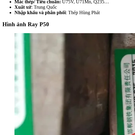
Mác thép/ Tiêu chuẩn:
U75V, U71Mn, Q235…
Xuất xứ
: Trung Quốc
Nhập khẩu và phân phối
: Thép Hùng Phát
Hình ảnh Ray P50