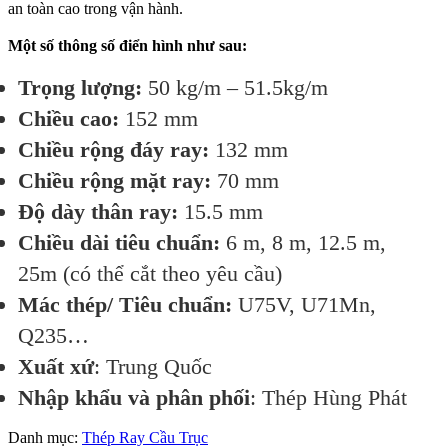
an toàn cao trong vận hành.
Một số thông số điển hình như sau:
Trọng lượng:
50 kg/m – 51.5kg/m
Chiều cao:
152 mm
Chiều rộng đáy ray:
132 mm
Chiều rộng mặt ray:
70 mm
Độ dày thân ray:
15.5 mm
Chiều dài tiêu chuẩn:
6 m, 8 m, 12.5 m,
25m (có thể cắt theo yêu cầu)
Mác thép/ Tiêu chuẩn:
U75V, U71Mn,
Q235…
Xuất xứ
: Trung Quốc
Nhập khẩu và phân phối
: Thép Hùng Phát
Danh mục:
Thép Ray Cầu Trục