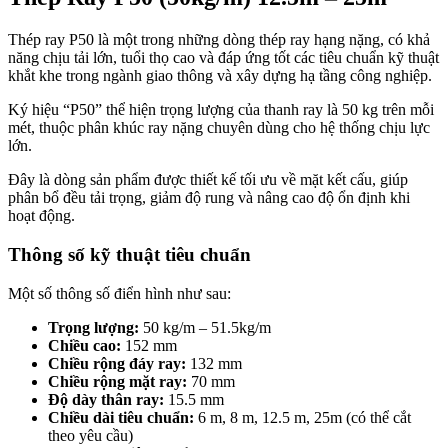
Thép ray P50 là một trong những dòng thép ray hạng nặng, có khả
năng chịu tải lớn, tuổi thọ cao và đáp ứng tốt các tiêu chuẩn kỹ thuật
khắt khe trong ngành giao thông và xây dựng hạ tầng công nghiệp.
Ký hiệu “P50” thể hiện trọng lượng của thanh ray là 50 kg trên mỗi
mét, thuộc phân khúc ray nặng chuyên dùng cho hệ thống chịu lực
lớn.
Đây là dòng sản phẩm được thiết kế tối ưu về mặt kết cấu, giúp
phân bổ đều tải trọng, giảm độ rung và nâng cao độ ổn định khi
hoạt động.
Thông số kỹ thuật tiêu chuẩn
Một số thông số điển hình như sau:
Trọng lượng:
50 kg/m – 51.5kg/m
Chiều cao:
152 mm
Chiều rộng đáy ray:
132 mm
Chiều rộng mặt ray:
70 mm
Độ dày thân ray:
15.5 mm
Chiều dài tiêu chuẩn:
6 m, 8 m, 12.5 m, 25m (có thể cắt
theo yêu cầu)