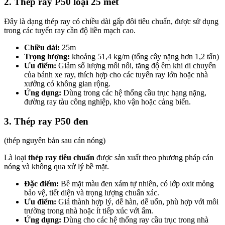
2. Thép ray P50 loại 25 mét
Đây là dạng thép ray có chiều dài gấp đôi tiêu chuẩn, được sử dụng
trong các tuyến ray cần độ liền mạch cao.
Chiều dài:
25m
Trọng lượng:
khoảng 51,4 kg/m (tổng cây nặng hơn 1,2 tấn)
Ưu điểm:
Giảm số lượng mối nối, tăng độ êm khi di chuyển
của bánh xe ray, thích hợp cho các tuyến ray lớn hoặc nhà
xưởng có không gian rộng.
Ứng dụng:
Dùng trong các hệ thống cầu trục hạng nặng,
đường ray tàu công nghiệp, kho vận hoặc cảng biển.
3. Thép ray P50 đen
(thép nguyên bản sau cán nóng)
Là loại
thép ray tiêu chuẩn
được sản xuất theo phương pháp cán
nóng và không qua xử lý bề mặt.
Đặc điểm:
Bề mặt màu đen xám tự nhiên, có lớp oxit mỏng
bảo vệ, tiết diện và trọng lượng chuẩn xác.
Ưu điểm:
Giá thành hợp lý, dễ hàn, dễ uốn, phù hợp với môi
trường trong nhà hoặc ít tiếp xúc với ẩm.
Ứng dụng:
Dùng cho các hệ thống ray cầu trục trong nhà