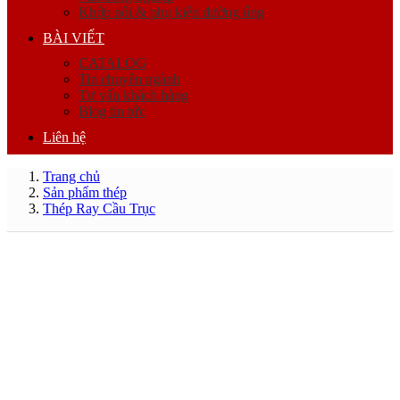
Khớp nối & phụ kiện đường ống
BÀI VIẾT
CATALOG
Tin chuyên ngành
Tư vấn khách hàng
Blog tin tức
Liên hệ
Trang chủ
Sản phẩm thép
Thép Ray Cầu Trục