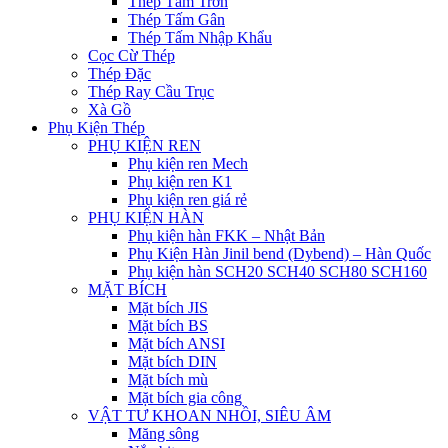
Thép Tấm Trơn
Thép Tấm Gân
Thép Tấm Nhập Khẩu
Cọc Cừ Thép
Thép Đặc
Thép Ray Cầu Trục
Xà Gồ
Phụ Kiện Thép
PHỤ KIỆN REN
Phụ kiện ren Mech
Phụ kiện ren K1
Phụ kiện ren giá rẻ
PHỤ KIỆN HÀN
Phụ kiện hàn FKK – Nhật Bản
Phụ Kiện Hàn Jinil bend (Dybend) – Hàn Quốc
Phụ kiện hàn SCH20 SCH40 SCH80 SCH160
MẶT BÍCH
Mặt bích JIS
Mặt bích BS
Mặt bích ANSI
Mặt bích DIN
Mặt bích mù
Mặt bích gia công
VẬT TƯ KHOAN NHỒI, SIÊU ÂM
Măng sông