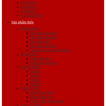
Giá Thép I
Giá thép H
Giá thép U
Giá Thép Hộp
Sản phẩm thép
THÉP ỐNG
Ống thép mạ kẽm
Ống thép hàn đen
Ống thép đúc
Ống thép siêu âm
Ống lốc theo đơn đặt hàng
THÉP HỘP
Thép hộp đen
Thép hộp mạ kẽm
THÉP HÌNH
Thép U
Thép I
Thép V
Thép H
THÉP TẤM
Thép Tấm Trơn
Thép Tấm Gân
Thép Tấm Nhập Khẩu
Cọc Cừ Thép