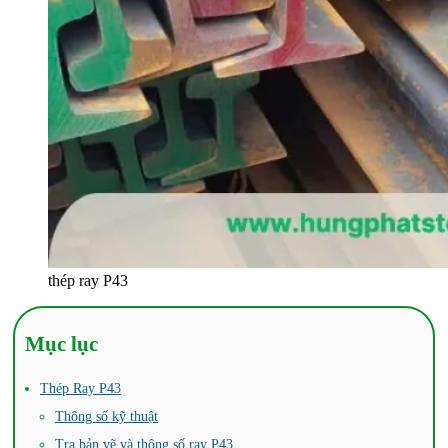
thép ray P43
Mục lục
Thép Ray P43
Thông số kỹ thuật
Tra bản vẽ và thông số ray P43