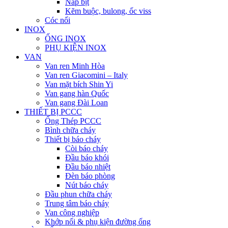
Nắp bịt
Kẽm buộc, bulong, ốc viss
Cóc nối
INOX
ỐNG INOX
PHỤ KIỆN INOX
VAN
Van ren Minh Hòa
Van ren Giacomini – Italy
Van mặt bích Shin Yi
Van gang hàn Quốc
Van gang Đài Loan
THIẾT BỊ PCCC
Ống Thép PCCC
Bình chữa cháy
Thiết bị báo cháy
Còi báo cháy
Đầu báo khói
Đầu báo nhiệt
Đèn báo phòng
Nút báo cháy
Đầu phun chữa cháy
Trung tâm báo cháy
Van công nghiệp
Khớp nối & phụ kiện đường ống