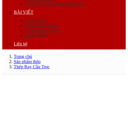
Khớp nối & phụ kiện đường ống
BÀI VIẾT
CATALOG
Tin chuyên ngành
Tư vấn khách hàng
Blog tin tức
Liên hệ
Trang chủ
Sản phẩm thép
Thép Ray Cầu Trục