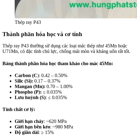
Thép ray P43
Thành phần hóa học và cơ tính
Thép ray P43 thường sử dụng các loại mác thép như 45Mn hoặc
U71Mn, có đặc tính chủ lực, chống mài mòn và kháng uốn rất tốt.
Bảng thành phần hóa học tham khảo cho mác 45Mn:
Carbon (C
): 0.42 – 0.50%
Silic (Si):
0.17 – 0.37%
Mangan (Mn):
0.70 – 1.00%
Phospho (P):
≤ 0.035%
Lưu huỳnh (S)
: ≤ 0.035%
Tính chất cơ lý:
Giới hạn chảy
: ~620 MPa
Giới hạn bền kéo
: ~980 MPa
Độ giãn dài
: ≥ 15%