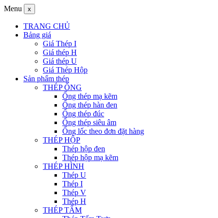
Menu
x
TRANG CHỦ
Bảng giá
Giá Thép I
Giá thép H
Giá thép U
Giá Thép Hộp
Sản phẩm thép
THÉP ỐNG
Ống thép mạ kẽm
Ống thép hàn đen
Ống thép đúc
Ống thép siêu âm
Ống lốc theo đơn đặt hàng
THÉP HỘP
Thép hộp đen
Thép hộp mạ kẽm
THÉP HÌNH
Thép U
Thép I
Thép V
Thép H
THÉP TẤM