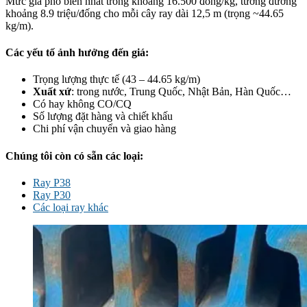
Mức giá phổ biến nhất trong khoảng 16.500 đồng/kg, tương đương
khoảng 8.9 triệu/đống cho mỗi cây ray dài 12,5 m (trọng ~44.65
kg/m).
Các yếu tố ảnh hưởng đến giá:
Trọng lượng thực tế (43 – 44.65 kg/m)
Xuất xứ
: trong nước, Trung Quốc, Nhật Bản, Hàn Quốc…
Có hay không CO/CQ
Số lượng đặt hàng và chiết khấu
Chi phí vận chuyển và giao hàng
Chúng tôi còn có sẵn các loại:
Ray P38
Ray P30
Các loại ray khác