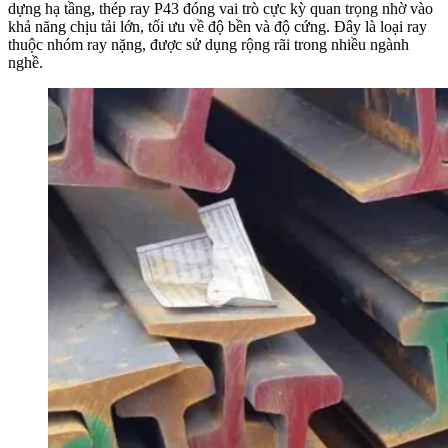
dựng hạ tầng, thép ray P43 đóng vai trò cực kỳ quan trọng nhờ vào
khả năng chịu tải lớn, tối ưu về độ bền và độ cứng. Đây là loại ray
thuộc nhóm ray nặng, được sử dụng rộng rãi trong nhiều ngành
nghề.