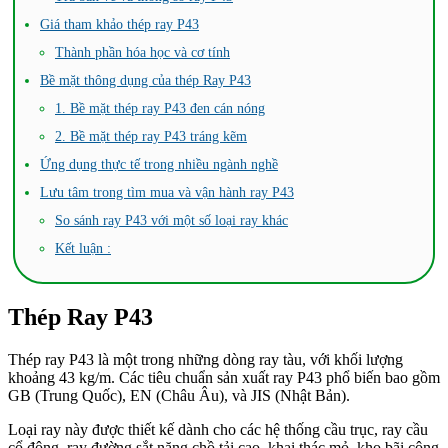
Giá tham khảo thép ray P43
Thành phần hóa học và cơ tính
Bề mặt thông dụng của thép Ray P43
1. Bề mặt thép ray P43 đen cán nóng
2. Bề mặt thép ray P43 tráng kẽm
Ứng dụng thực tế trong nhiều ngành nghề
Lưu tâm trong tìm mua và vận hành ray P43
So sánh ray P43 với một số loại ray khác
Kết luận :
Thép Ray P43
Thép ray P43 là một trong những dòng ray tàu, với khối lượng
khoảng 43 kg/m. Các tiêu chuẩn sản xuất ray P43 phổ biến bao gồm
GB (Trung Quốc), EN (Châu Âu), và JIS (Nhật Bản).
Loại ray này được thiết kế dành cho các hệ thống cầu trục, ray cầu
cổ động, ray đường sắt nặng chồ tải cao, khai thác mỏ, kho bãi công