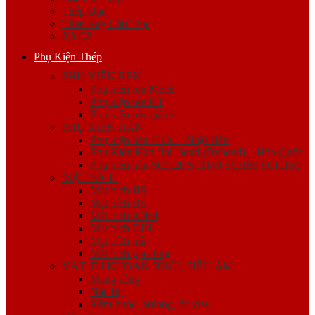
Thép Đặc
Thép Ray Cầu Trục
Xà Gồ
Phụ Kiện Thép
PHỤ KIỆN REN
Phụ kiện ren Mech
Phụ kiện ren K1
Phụ kiện ren giá rẻ
PHỤ KIỆN HÀN
Phụ kiện hàn FKK – Nhật Bản
Phụ Kiện Hàn Jinil bend (Dybend) – Hàn Quốc
Phụ kiện hàn SCH20 SCH40 SCH80 SCH160
MẶT BÍCH
Mặt bích JIS
Mặt bích BS
Mặt bích ANSI
Mặt bích DIN
Mặt bích mù
Mặt bích gia công
VẬT TƯ KHOAN NHỒI, SIÊU ÂM
Măng sông
Nắp bịt
Kẽm buộc, bulong, ốc viss