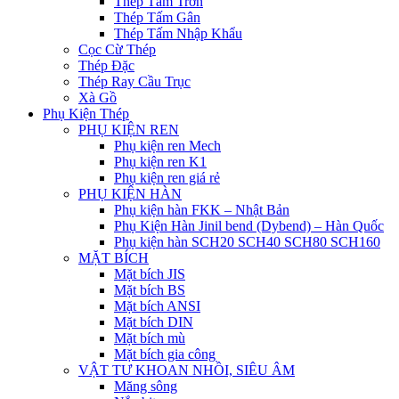
Thép Tấm Trơn
Thép Tấm Gân
Thép Tấm Nhập Khẩu
Cọc Cừ Thép
Thép Đặc
Thép Ray Cầu Trục
Xà Gồ
Phụ Kiện Thép
PHỤ KIỆN REN
Phụ kiện ren Mech
Phụ kiện ren K1
Phụ kiện ren giá rẻ
PHỤ KIỆN HÀN
Phụ kiện hàn FKK – Nhật Bản
Phụ Kiện Hàn Jinil bend (Dybend) – Hàn Quốc
Phụ kiện hàn SCH20 SCH40 SCH80 SCH160
MẶT BÍCH
Mặt bích JIS
Mặt bích BS
Mặt bích ANSI
Mặt bích DIN
Mặt bích mù
Mặt bích gia công
VẬT TƯ KHOAN NHỒI, SIÊU ÂM
Măng sông