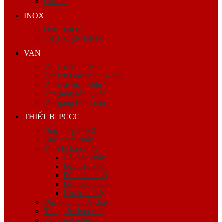
Cóc nối
INOX
ỐNG INOX
PHỤ KIỆN INOX
VAN
Van ren Minh Hòa
Van ren Giacomini – Italy
Van mặt bích Shin Yi
Van gang hàn Quốc
Van gang Đài Loan
THIẾT BỊ PCCC
Ống Thép PCCC
Bình chữa cháy
Thiết bị báo cháy
Còi báo cháy
Đầu báo khói
Đầu báo nhiệt
Đèn báo phòng
Nút báo cháy
Đầu phun chữa cháy
Trung tâm báo cháy
Van công nghiệp