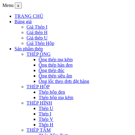
Menu
x
TRANG CHỦ
Bảng giá
Giá Thép I
Giá thép H
Giá thép U
Giá Thép Hộp
Sản phẩm thép
THÉP ỐNG
Ống thép mạ kẽm
Ống thép hàn đen
Ống thép đúc
Ống thép siêu âm
Ống lốc theo đơn đặt hàng
THÉP HỘP
Thép hộp đen
Thép hộp mạ kẽm
THÉP HÌNH
Thép U
Thép I
Thép V
Thép H
THÉP TẤM