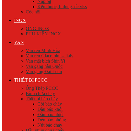
Nắp bịt
Kẽm buộc, bulong, ốc viss
Cóc nối
INOX
ỐNG INOX
PHỤ KIỆN INOX
VAN
Van ren Minh Hòa
Van ren Giacomini – Italy
Van mặt bích Shin Yi
Van gang hàn Quốc
Van gang Đài Loan
THIẾT BỊ PCCC
Ống Thép PCCC
Bình chữa cháy
Thiết bị báo cháy
Còi báo cháy
Đầu báo khói
Đầu báo nhiệt
Đèn báo phòng
Nút báo cháy
Đầu phun chữa cháy