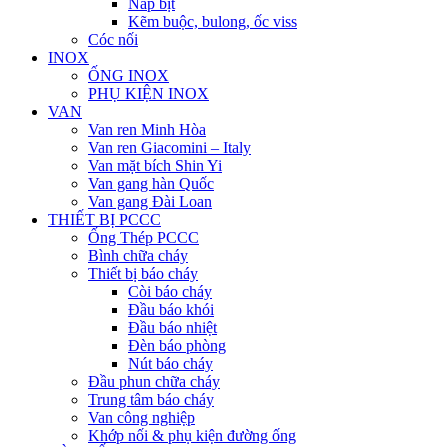
Nắp bịt
Kẽm buộc, bulong, ốc viss
Cóc nối
INOX
ỐNG INOX
PHỤ KIỆN INOX
VAN
Van ren Minh Hòa
Van ren Giacomini – Italy
Van mặt bích Shin Yi
Van gang hàn Quốc
Van gang Đài Loan
THIẾT BỊ PCCC
Ống Thép PCCC
Bình chữa cháy
Thiết bị báo cháy
Còi báo cháy
Đầu báo khói
Đầu báo nhiệt
Đèn báo phòng
Nút báo cháy
Đầu phun chữa cháy
Trung tâm báo cháy
Van công nghiệp
Khớp nối & phụ kiện đường ống