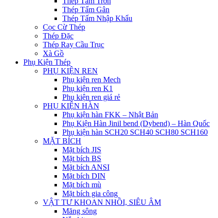
Thép Tấm Trơn
Thép Tấm Gân
Thép Tấm Nhập Khẩu
Cọc Cừ Thép
Thép Đặc
Thép Ray Cầu Trục
Xà Gồ
Phụ Kiện Thép
PHỤ KIỆN REN
Phụ kiện ren Mech
Phụ kiện ren K1
Phụ kiện ren giá rẻ
PHỤ KIỆN HÀN
Phụ kiện hàn FKK – Nhật Bản
Phụ Kiện Hàn Jinil bend (Dybend) – Hàn Quốc
Phụ kiện hàn SCH20 SCH40 SCH80 SCH160
MẶT BÍCH
Mặt bích JIS
Mặt bích BS
Mặt bích ANSI
Mặt bích DIN
Mặt bích mù
Mặt bích gia công
VẬT TƯ KHOAN NHỒI, SIÊU ÂM
Măng sông