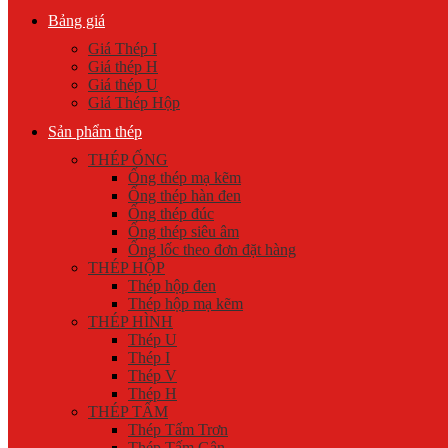
Bảng giá
Giá Thép I
Giá thép H
Giá thép U
Giá Thép Hộp
Sản phẩm thép
THÉP ỐNG
Ống thép mạ kẽm
Ống thép hàn đen
Ống thép đúc
Ống thép siêu âm
Ống lốc theo đơn đặt hàng
THÉP HỘP
Thép hộp đen
Thép hộp mạ kẽm
THÉP HÌNH
Thép U
Thép I
Thép V
Thép H
THÉP TẤM
Thép Tấm Trơn
Thép Tấm Gân