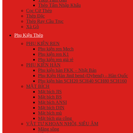
Thép Tấm Nhập Khẩu
Cọc Cừ Thép
Thép Đặc
Thép Ray Cầu Trục
Xà Gồ
Phụ Kiện Thép
PHỤ KIỆN REN
Phụ kiện ren Mech
Phụ kiện ren K1
Phụ kiện ren giá rẻ
PHỤ KIỆN HÀN
Phụ kiện hàn FKK – Nhật Bản
Phụ Kiện Hàn Jinil bend (Dybend) – Hàn Quốc
Phụ kiện hàn SCH20 SCH40 SCH80 SCH160
MẶT BÍCH
Mặt bích JIS
Mặt bích BS
Mặt bích ANSI
Mặt bích DIN
Mặt bích mù
Mặt bích gia công
VẬT TƯ KHOAN NHỒI, SIÊU ÂM
Măng sông