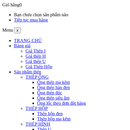
Giỏ hàng
0
Bạn chưa chọn sản phẩm nào
Tiếp tục mua hàng
Menu
x
TRANG CHỦ
Bảng giá
Giá Thép I
Giá thép H
Giá thép U
Giá Thép Hộp
Sản phẩm thép
THÉP ỐNG
Ống thép mạ kẽm
Ống thép hàn đen
Ống thép đúc
Ống thép siêu âm
Ống lốc theo đơn đặt hàng
THÉP HỘP
Thép hộp đen
Thép hộp mạ kẽm
THÉP HÌNH
Thép U