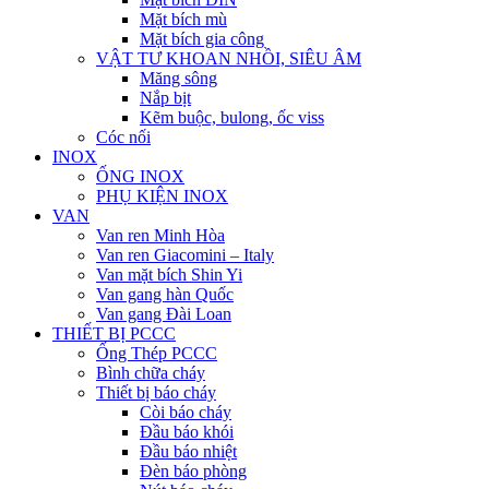
Mặt bích mù
Mặt bích gia công
VẬT TƯ KHOAN NHỒI, SIÊU ÂM
Măng sông
Nắp bịt
Kẽm buộc, bulong, ốc viss
Cóc nối
INOX
ỐNG INOX
PHỤ KIỆN INOX
VAN
Van ren Minh Hòa
Van ren Giacomini – Italy
Van mặt bích Shin Yi
Van gang hàn Quốc
Van gang Đài Loan
THIẾT BỊ PCCC
Ống Thép PCCC
Bình chữa cháy
Thiết bị báo cháy
Còi báo cháy
Đầu báo khói
Đầu báo nhiệt
Đèn báo phòng