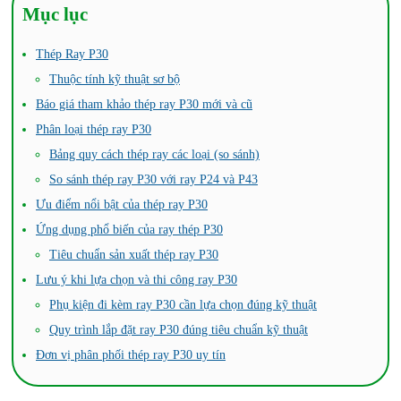
Mục lục
Thép Ray P30
Thuộc tính kỹ thuật sơ bộ
Báo giá tham khảo thép ray P30 mới và cũ
Phân loại thép ray P30
Bảng quy cách thép ray các loại (so sánh)
So sánh thép ray P30 với ray P24 và P43
Ưu điểm nổi bật của thép ray P30
Ứng dụng phổ biến của ray thép P30
Tiêu chuẩn sản xuất thép ray P30
Lưu ý khi lựa chọn và thi công ray P30
Phụ kiện đi kèm ray P30 cần lựa chọn đúng kỹ thuật
Quy trình lắp đặt ray P30 đúng tiêu chuẩn kỹ thuật
Đơn vị phân phối thép ray P30 uy tín