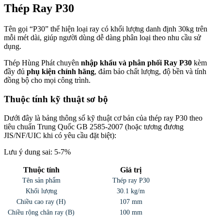
Thép Ray P30
Tên gọi “P30” thể hiện loại ray có khối lượng danh định 30kg trên
mỗi mét dài, giúp người dùng dễ dàng phân loại theo nhu cầu sử
dụng.
Thép Hùng Phát chuyên
nhập khẩu và phân phối Ray P30
kèm
đầy đủ
phụ kiện chính hãng
, đảm bảo chất lượng, độ bền và tính
đồng bộ cho mọi công trình.
Thuộc tính kỹ thuật sơ bộ
Dưới đây là bảng thông số kỹ thuật cơ bản của thép ray P30 theo
tiêu chuẩn Trung Quốc GB 2585-2007 (hoặc tương đương
JIS/NF/UIC khi có yêu cầu đặt biệt):
Lưu ý dung sai: 5-7%
Thuộc tính
Giá trị
Tên sản phẩm
Thép ray P30
Khối lượng
30.1 kg/m
Chiều cao ray (H)
107 mm
Chiều rộng chân ray (B)
100 mm