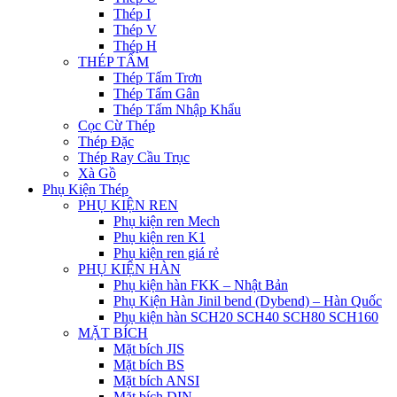
Thép I
Thép V
Thép H
THÉP TẤM
Thép Tấm Trơn
Thép Tấm Gân
Thép Tấm Nhập Khẩu
Cọc Cừ Thép
Thép Đặc
Thép Ray Cầu Trục
Xà Gồ
Phụ Kiện Thép
PHỤ KIỆN REN
Phụ kiện ren Mech
Phụ kiện ren K1
Phụ kiện ren giá rẻ
PHỤ KIỆN HÀN
Phụ kiện hàn FKK – Nhật Bản
Phụ Kiện Hàn Jinil bend (Dybend) – Hàn Quốc
Phụ kiện hàn SCH20 SCH40 SCH80 SCH160
MẶT BÍCH
Mặt bích JIS
Mặt bích BS
Mặt bích ANSI
Mặt bích DIN