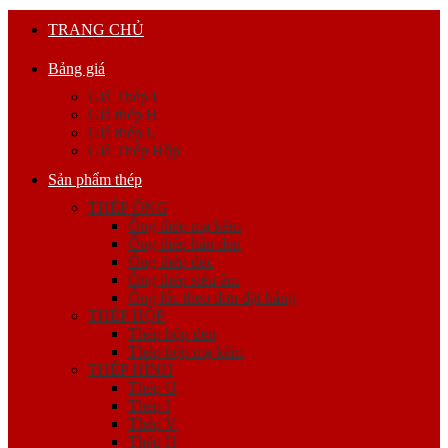
TRANG CHỦ
Bảng giá
Giá Thép I
Giá thép H
Giá thép U
Giá Thép Hộp
Sản phẩm thép
THÉP ỐNG
Ống thép mạ kẽm
Ống thép hàn đen
Ống thép đúc
Ống thép siêu âm
Ống lốc theo đơn đặt hàng
THÉP HỘP
Thép hộp đen
Thép hộp mạ kẽm
THÉP HÌNH
Thép U
Thép I
Thép V
Thép H