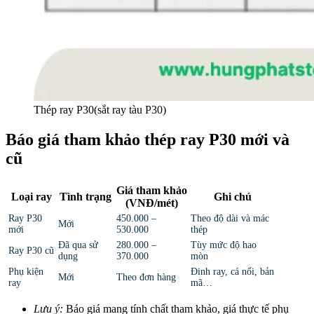
Thép ray P30(sắt ray tàu P30)
Báo giá tham khảo thép ray P30 mới và
cũ
Giá tham khảo
Loại ray
Tình trạng
Ghi chú
(VNĐ/mét)
Ray P30
450.000 –
Theo độ dài và mác
Mới
mới
530.000
thép
Đã qua sử
280.000 –
Tùy mức độ hao
Ray P30 cũ
dụng
370.000
mòn
Phụ kiện
Đinh ray, cá nối, bản
Mới
Theo đơn hàng
ray
mã…
Lưu ý:
Báo giá mang tính chất tham khảo, giá thực tế phụ