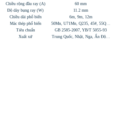
Chiều rộng đầu ray (A)
60 mm
Độ dày bụng ray (W)
11.2 mm
Chiều dài phổ biến
6m, 9m, 12m
Mác thép phổ biến
50Mn, U71Mn, Q235, 45#, 55Q…
Tiêu chuẩn
GB 2585-2007, YB/T 5055-93
Xuất xứ
Trung Quốc, Nhật, Nga, Ấn Độ…