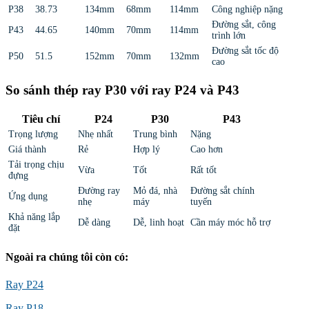
P38
38.73
134mm
68mm
114mm
Công nghiệp nặng
Đường sắt, công
P43
44.65
140mm
70mm
114mm
trình lớn
Đường sắt tốc độ
P50
51.5
152mm
70mm
132mm
cao
So sánh thép ray P30 với ray P24 và P43
Tiêu chí
P24
P30
P43
Trọng lượng
Nhẹ nhất
Trung bình
Nặng
Giá thành
Rẻ
Hợp lý
Cao hơn
Tải trọng chịu
Vừa
Tốt
Rất tốt
đựng
Đường ray
Mỏ đá, nhà
Đường sắt chính
Ứng dụng
nhẹ
máy
tuyến
Khả năng lắp
Dễ dàng
Dễ, linh hoạt
Cần máy móc hỗ trợ
đặt
Ngoài ra chúng tôi còn có:
Ray P24
Ray P18