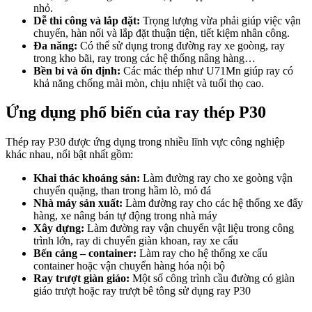
nhỏ.
Dễ thi công và lắp đặt:
Trọng lượng vừa phải giúp việc vận
chuyển, hàn nối và lắp đặt thuận tiện, tiết kiệm nhân công.
Đa năng:
Có thể sử dụng trong đường ray xe goòng, ray
trong kho bãi, ray trong các hệ thống nâng hàng…
Bền bỉ và ổn định:
Các mác thép như U71Mn giúp ray có
khả năng chống mài mòn, chịu nhiệt và tuổi thọ cao.
Ứng dụng phổ biến của ray thép P30
Thép ray P30 được ứng dụng trong nhiều lĩnh vực công nghiệp
khác nhau, nổi bật nhất gồm:
Khai thác khoáng sản:
Làm đường ray cho xe goòng vận
chuyển quặng, than trong hầm lò, mỏ đá
Nhà máy sản xuất:
Làm đường ray cho các hệ thống xe đẩy
hàng, xe nâng bán tự động trong nhà máy
Xây dựng:
Làm đường ray vận chuyển vật liệu trong công
trình lớn, ray di chuyển giàn khoan, ray xe cẩu
Bến cảng – container:
Làm ray cho hệ thống xe cẩu
container hoặc vận chuyển hàng hóa nội bộ
Ray trượt giàn giáo:
Một số công trình cầu đường có giàn
giáo trượt hoặc ray trượt bê tông sử dụng ray P30