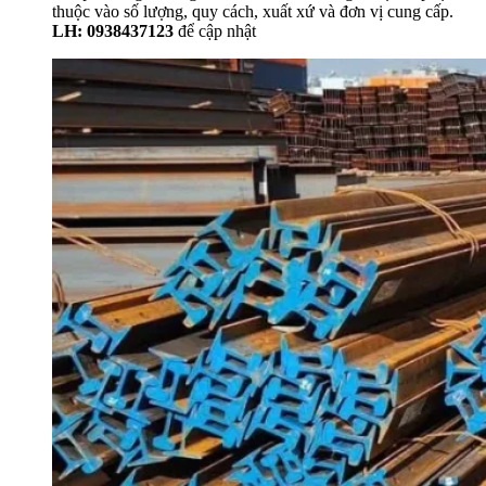
thuộc vào số lượng, quy cách, xuất xứ và đơn vị cung cấp.
LH: 0938437123
để cập nhật