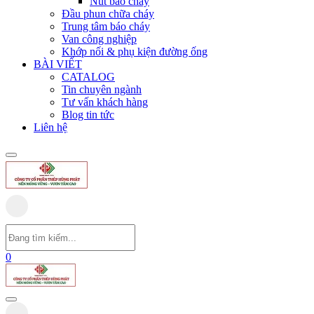
Nút báo cháy
Đầu phun chữa cháy
Trung tâm báo cháy
Van công nghiệp
Khớp nối & phụ kiện đường ống
BÀI VIẾT
CATALOG
Tin chuyên ngành
Tư vấn khách hàng
Blog tin tức
Liên hệ
0