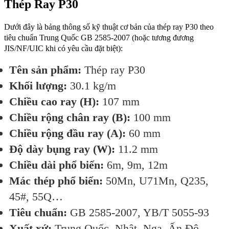
Thép Ray P30
Dưới đây là bảng thông số kỹ thuật cơ bản của thép ray P30 theo
tiêu chuẩn Trung Quốc GB 2585-2007 (hoặc tương đương
JIS/NF/UIC khi có yêu cầu đặt biệt):
Tên sản phẩm:
Thép ray P30
Khối lượng:
30.1 kg/m
Chiều cao ray (H):
107 mm
Chiều rộng chân ray (B):
100 mm
Chiều rộng đầu ray (A):
60 mm
Độ dày bụng ray (W):
11.2 mm
Chiều dài phổ biến:
6m, 9m, 12m
Mác thép phổ biến:
50Mn, U71Mn, Q235,
45#, 55Q…
Tiêu chuẩn:
GB 2585-2007, YB/T 5055-93
Xuất xứ:
Trung Quốc, Nhật, Nga, Ấn Độ…