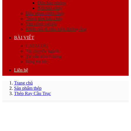
Đèn báo phòng
Nút báo cháy
Đầu phun chữa cháy
Trung tâm báo cháy
Van công nghiệp
Khớp nối & phụ kiện đường ống
BÀI VIẾT
CATALOG
Tin chuyên ngành
Tư vấn khách hàng
Blog tin tức
Liên hệ
Trang chủ
Sản phẩm thép
Thép Ray Cầu Trục