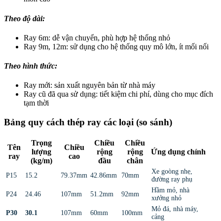
Theo độ dài:
Ray 6m: dễ vận chuyển, phù hợp hệ thống nhỏ
Ray 9m, 12m: sử dụng cho hệ thống quy mô lớn, ít mối nối
Theo hình thức:
Ray mới: sản xuất nguyên bản từ nhà máy
Ray cũ đã qua sử dụng: tiết kiệm chi phí, dùng cho mục đích
tạm thời
Bảng quy cách thép ray các loại (so sánh)
Trọng
Chiều
Chiều
Tên
Chiều
lượng
rộng
rộng
Ứng dụng chính
ray
cao
(kg/m)
đầu
chân
Xe goòng nhẹ,
P15
15.2
79.37mm
42.86mm
70mm
đường ray phụ
Hầm mỏ, nhà
P24
24.46
107mm
51.2mm
92mm
xưởng nhỏ
Mỏ đá, nhà máy,
P30
30.1
107mm
60mm
100mm
cảng