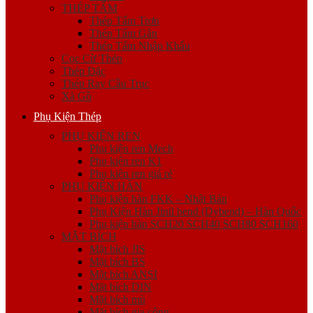
THÉP TẤM
Thép Tấm Trơn
Thép Tấm Gân
Thép Tấm Nhập Khẩu
Cọc Cừ Thép
Thép Đặc
Thép Ray Cầu Trục
Xà Gồ
Phụ Kiện Thép
PHỤ KIỆN REN
Phụ kiện ren Mech
Phụ kiện ren K1
Phụ kiện ren giá rẻ
PHỤ KIỆN HÀN
Phụ kiện hàn FKK – Nhật Bản
Phụ Kiện Hàn Jinil bend (Dybend) – Hàn Quốc
Phụ kiện hàn SCH20 SCH40 SCH80 SCH160
MẶT BÍCH
Mặt bích JIS
Mặt bích BS
Mặt bích ANSI
Mặt bích DIN
Mặt bích mù
Mặt bích gia công