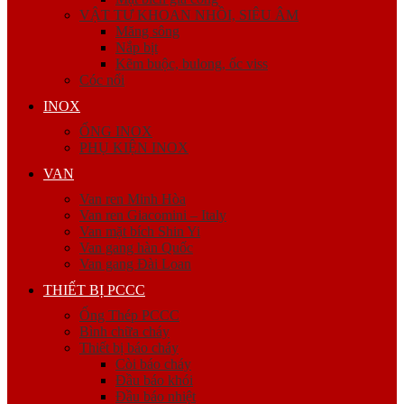
VẬT TƯ KHOAN NHỒI, SIÊU ÂM
Măng sông
Nắp bịt
Kẽm buộc, bulong, ốc viss
Cóc nối
INOX
ỐNG INOX
PHỤ KIỆN INOX
VAN
Van ren Minh Hòa
Van ren Giacomini – Italy
Van mặt bích Shin Yi
Van gang hàn Quốc
Van gang Đài Loan
THIẾT BỊ PCCC
Ống Thép PCCC
Bình chữa cháy
Thiết bị báo cháy
Còi báo cháy
Đầu báo khói
Đầu báo nhiệt