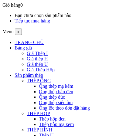
Giỏ hàng
0
Bạn chưa chọn sản phẩm nào
Tiếp tục mua hàng
Menu
x
TRANG CHỦ
Bảng giá
Giá Thép I
Giá thép H
Giá thép U
Giá Thép Hộp
Sản phẩm thép
THÉP ỐNG
Ống thép mạ kẽm
Ống thép hàn đen
Ống thép đúc
Ống thép siêu âm
Ống lốc theo đơn đặt hàng
THÉP HỘP
Thép hộp đen
Thép hộp mạ kẽm
THÉP HÌNH
Thép U