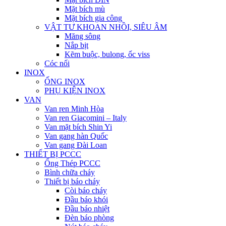
Mặt bích mù
Mặt bích gia công
VẬT TƯ KHOAN NHỒI, SIÊU ÂM
Măng sông
Nắp bịt
Kẽm buộc, bulong, ốc viss
Cóc nối
INOX
ỐNG INOX
PHỤ KIỆN INOX
VAN
Van ren Minh Hòa
Van ren Giacomini – Italy
Van mặt bích Shin Yi
Van gang hàn Quốc
Van gang Đài Loan
THIẾT BỊ PCCC
Ống Thép PCCC
Bình chữa cháy
Thiết bị báo cháy
Còi báo cháy
Đầu báo khói
Đầu báo nhiệt
Đèn báo phòng