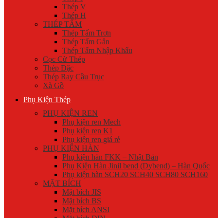
Thép V
Thép H
THÉP TẤM
Thép Tấm Trơn
Thép Tấm Gân
Thép Tấm Nhập Khẩu
Cọc Cừ Thép
Thép Đặc
Thép Ray Cầu Trục
Xà Gồ
Phụ Kiện Thép
PHỤ KIỆN REN
Phụ kiện ren Mech
Phụ kiện ren K1
Phụ kiện ren giá rẻ
PHỤ KIỆN HÀN
Phụ kiện hàn FKK – Nhật Bản
Phụ Kiện Hàn Jinil bend (Dybend) – Hàn Quốc
Phụ kiện hàn SCH20 SCH40 SCH80 SCH160
MẶT BÍCH
Mặt bích JIS
Mặt bích BS
Mặt bích ANSI