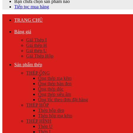
Bạn chưa chọn sản phẩm nào
Tiếp tục mua hàng
TRANG CHỦ
Bảng giá
Giá Thép I
Giá thép H
Giá thép U
Giá Thép Hộp
Sản phẩm thép
THÉP ỐNG
Ống thép mạ kẽm
Ống thép hàn đen
Ống thép đúc
Ống thép siêu âm
Ống lốc theo đơn đặt hàng
THÉP HỘP
Thép hộp đen
Thép hộp mạ kẽm
THÉP HÌNH
Thép U
Thép I