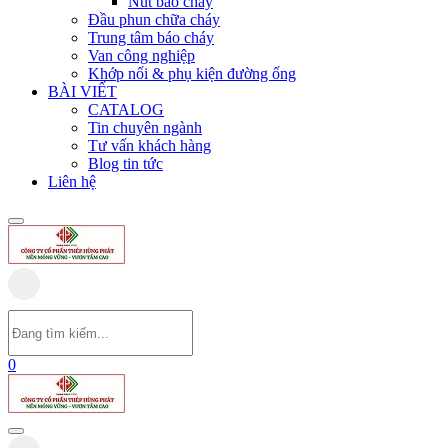
Nút báo cháy
Đầu phun chữa cháy
Trung tâm báo cháy
Van công nghiệp
Khớp nối & phụ kiện đường ống
BÀI VIẾT
CATALOG
Tin chuyên ngành
Tư vấn khách hàng
Blog tin tức
Liên hệ
0