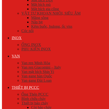
Mặt bích DIN
Mặt bích mù
Mặt bích gia công
VẬT TƯ KHOAN NHỒI, SIÊU ÂM
Măng sông
Nắp bịt
Kẽm buộc, bulong, ốc viss
Cóc nối
INOX
ỐNG INOX
PHỤ KIỆN INOX
VAN
Van ren Minh Hòa
Van ren Giacomini – Italy
Van mặt bích Shin Yi
Van gang hàn Quốc
Van gang Đài Loan
THIẾT BỊ PCCC
Ống Thép PCCC
Bình chữa cháy
Thiết bị báo cháy
Còi báo cháy