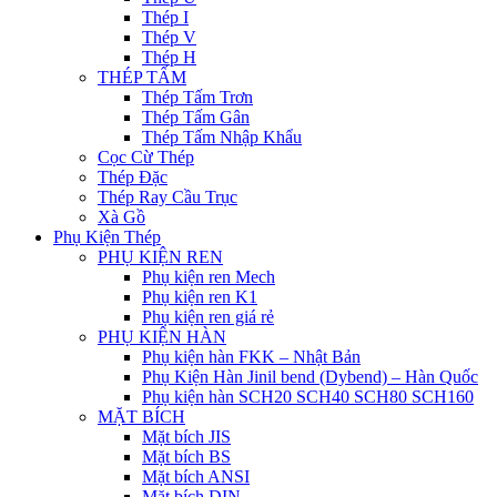
Thép I
Thép V
Thép H
THÉP TẤM
Thép Tấm Trơn
Thép Tấm Gân
Thép Tấm Nhập Khẩu
Cọc Cừ Thép
Thép Đặc
Thép Ray Cầu Trục
Xà Gồ
Phụ Kiện Thép
PHỤ KIỆN REN
Phụ kiện ren Mech
Phụ kiện ren K1
Phụ kiện ren giá rẻ
PHỤ KIỆN HÀN
Phụ kiện hàn FKK – Nhật Bản
Phụ Kiện Hàn Jinil bend (Dybend) – Hàn Quốc
Phụ kiện hàn SCH20 SCH40 SCH80 SCH160
MẶT BÍCH
Mặt bích JIS
Mặt bích BS
Mặt bích ANSI
Mặt bích DIN