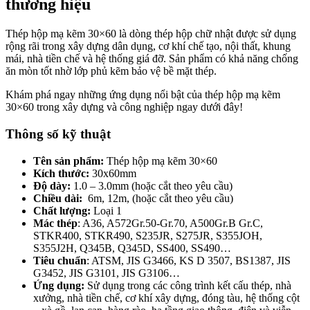
thương hiệu
Thép hộp mạ kẽm 30×60 là dòng thép hộp chữ nhật được sử dụng
rộng rãi trong xây dựng dân dụng, cơ khí chế tạo, nội thất, khung
mái, nhà tiền chế và hệ thống giá đỡ. Sản phẩm có khả năng chống
ăn mòn tốt nhờ lớp phủ kẽm bảo vệ bề mặt thép.
Khám phá ngay những ứng dụng nổi bật của thép hộp mạ kẽm
30×60 trong xây dựng và công nghiệp ngay dưới đây!
Thông số kỹ thuật
Tên sản phẩm:
Thép hộp mạ kẽm 30×60
Kích thước:
30x60mm
Độ dày:
1.0 – 3.0mm (hoặc cắt theo yêu cầu)
Chiều dài:
6m, 12m, (hoặc cắt theo yêu cầu)
Chất lượng:
Loại 1
Mác thép
: A36, A572Gr.50-Gr.70, A500Gr.B Gr.C,
STKR400, STKR490, S235JR, S275JR, S355JOH,
S355J2H, Q345B, Q345D, SS400, SS490…
Tiêu chuẩn
: ATSM, JIS G3466, KS D 3507, BS1387, JIS
G3452, JIS G3101, JIS G3106…
Ứng dụng:
Sử dụng trong các công trình kết cấu thép, nhà
xưởng, nhà tiền chế, cơ khí xây dựng, đóng tàu, hệ thống cột