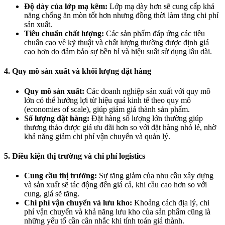
Độ dày của lớp mạ kẽm:
Lớp mạ dày hơn sẽ cung cấp khả
năng chống ăn mòn tốt hơn nhưng đồng thời làm tăng chi phí
sản xuất.
Tiêu chuẩn chất lượng:
Các sản phẩm đáp ứng các tiêu
chuẩn cao về kỹ thuật và chất lượng thường được định giá
cao hơn do đảm bảo sự bền bỉ và hiệu suất sử dụng lâu dài.
4. Quy mô sản xuất và khối lượng đặt hàng
Quy mô sản xuất:
Các doanh nghiệp sản xuất với quy mô
lớn có thể hưởng lợi từ hiệu quả kinh tế theo quy mô
(economies of scale), giúp giảm giá thành sản phẩm.
Số lượng đặt hàng:
Đặt hàng số lượng lớn thường giúp
thương thảo được giá ưu đãi hơn so với đặt hàng nhỏ lẻ, nhờ
khả năng giảm chi phí vận chuyển và quản lý.
5. Điều kiện thị trường và chi phí logistics
Cung cầu thị trường:
Sự tăng giảm của nhu cầu xây dựng
và sản xuất sẽ tác động đến giá cả, khi cầu cao hơn so với
cung, giá sẽ tăng.
Chi phí vận chuyển và lưu kho:
Khoảng cách địa lý, chi
phí vận chuyển và khả năng lưu kho của sản phẩm cũng là
những yếu tố cần cân nhắc khi tính toán giá thành.