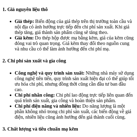
1. Giá nguyên liệu thô
Giá thép:
Biến động của giá thép trên thị trường toàn cầu và
nội địa có ảnh hưởng trực tiếp đến chi phí sản xuất. Khi giá
thép tăng, giá thành sản phẩm cũng sẽ tăng theo.
Giá kẽm:
Do thép hộp được mạ bằng kẽm, giá của kẽm cũng
đóng vai trò quan trọng. Giá kẽm thay đổi theo nguồn cung
và nhu cầu có thể làm ảnh hưởng đến chi phí mạ.
2. Chi phí sản xuất và gia công
Công nghệ và quy trình sản xuất:
Những nhà máy sử dụng
công nghệ tiên tiến, quy trình sản xuất hiện đại có thể giúp tối
ưu hóa chi phí, nhưng đồng thời cũng cần đầu tư ban đầu
cao.
Chi phí nhân công:
Chi phí lao động trực tiếp liên quan đến
quá trình sản xuất, gia công và hoàn thiện sản phẩm.
Chi phí điện năng và nhiên liệu:
Do năng lượng là một
phần không nhỏ trong chi phí sản xuất, các biến động về giá
điện, nhiên liệu cũng ảnh hưởng đến giá thành cuối cùng.
3. Chất lượng và tiêu chuẩn mạ kẽm