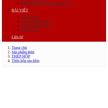
Khớp nối & phụ kiện đường ống
BÀI VIẾT
CATALOG
Tin chuyên ngành
Tư vấn khách hàng
Blog tin tức
Liên hệ
Trang chủ
Sản phẩm thép
THÉP HỘP
Thép hộp mạ kẽm