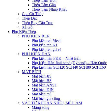
Thép Tấm Trơn
Thép Tấm Gân
Thép Tấm Nhập Khẩu
Cọc Cừ Thép
Thép Đặc
Thép Ray Cầu Trục
Xà Gồ
Phụ Kiện Thép
PHỤ KIỆN REN
Phụ kiện ren Mech
Phụ kiện ren K1
Phụ kiện ren giá rẻ
PHỤ KIỆN HÀN
Phụ kiện hàn FKK – Nhật Bản
Phụ Kiện Hàn Jinil bend (Dybend) – Hàn Quốc
Phụ kiện hàn SCH20 SCH40 SCH80 SCH160
MẶT BÍCH
Mặt bích JIS
Mặt bích BS
Mặt bích ANSI
Mặt bích DIN
Mặt bích mù
Mặt bích gia công
VẬT TƯ KHOAN NHỒI, SIÊU ÂM
Măng sông