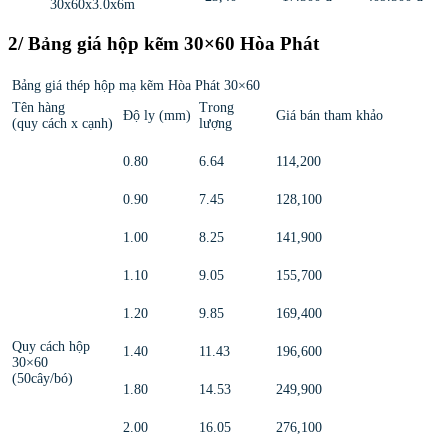
30x60x3.0x6m
2/ Bảng giá hộp kẽm 30×60 Hòa Phát
Bảng giá thép hộp mạ kẽm Hòa Phát 30×60
Tên hàng
Trong
Độ ly (mm)
Giá bán tham khảo
(quy cách x cạnh)
lượng
0.80
6.64
114,200
0.90
7.45
128,100
1.00
8.25
141,900
1.10
9.05
155,700
1.20
9.85
169,400
Quy cách hộp
1.40
11.43
196,600
30×60
(50cây/bó)
1.80
14.53
249,900
2.00
16.05
276,100