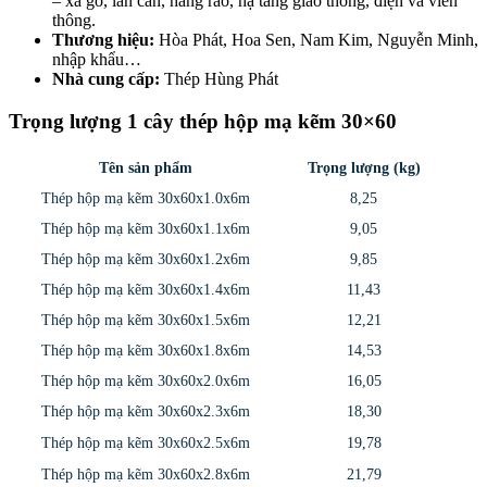
– xà gồ, lan can, hàng rào, hạ tầng giao thông, điện và viễn
thông.
Thương hiệu:
Hòa Phát, Hoa Sen, Nam Kim, Nguyễn Minh,
nhập khẩu…
Nhà cung cấp:
Thép Hùng Phát
Trọng lượng 1 cây thép hộp mạ kẽm 30×60
Tên sản phẩm
Trọng lượng (kg)
Thép hộp mạ kẽm 30x60x1.0x6m
8,25
Thép hộp mạ kẽm 30x60x1.1x6m
9,05
Thép hộp mạ kẽm 30x60x1.2x6m
9,85
Thép hộp mạ kẽm 30x60x1.4x6m
11,43
Thép hộp mạ kẽm 30x60x1.5x6m
12,21
Thép hộp mạ kẽm 30x60x1.8x6m
14,53
Thép hộp mạ kẽm 30x60x2.0x6m
16,05
Thép hộp mạ kẽm 30x60x2.3x6m
18,30
Thép hộp mạ kẽm 30x60x2.5x6m
19,78
Thép hộp mạ kẽm 30x60x2.8x6m
21,79