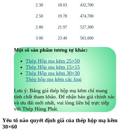
2.30
18.03
432,700
2.50
19.78
474,700
2.80
21.97
527,300
3.00
23.40
561,600
Một số sản phẩm tương tự khác:
Thép Hộp mạ kẽm 25×50
Thép Hộp mạ kẽm 15×15
Thép Hộp mạ kẽm 30×30
Thép hộp mạ kẽm các loại
Lưu ý: Bảng giá thép hộp mạ kẽm chỉ mang
tính chất tham khảo. Để nhận báo giá chính xác
và ưu đãi mới nhất, vui lòng liên hệ trực tiếp
với Thép Hùng Phát.
Yếu tố nào quyết định giá của thép hộp mạ kẽm
30×60