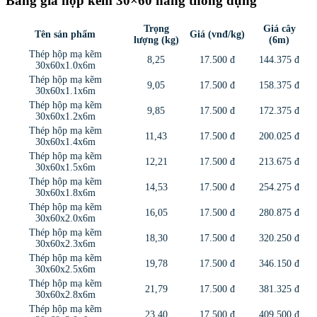
Bảng giá hộp kẽm 30×60 hàng thông dụng
Trọng
Giá cây
Tên sản phẩm
Giá (vnđ/kg)
lượng (kg)
(6m)
Thép hộp mạ kẽm
8,25
17.500 đ
144.375 đ
30x60x1.0x6m
Thép hộp mạ kẽm
9,05
17.500 đ
158.375 đ
30x60x1.1x6m
Thép hộp mạ kẽm
9,85
17.500 đ
172.375 đ
30x60x1.2x6m
Thép hộp mạ kẽm
11,43
17.500 đ
200.025 đ
30x60x1.4x6m
Thép hộp mạ kẽm
12,21
17.500 đ
213.675 đ
30x60x1.5x6m
Thép hộp mạ kẽm
14,53
17.500 đ
254.275 đ
30x60x1.8x6m
Thép hộp mạ kẽm
16,05
17.500 đ
280.875 đ
30x60x2.0x6m
Thép hộp mạ kẽm
18,30
17.500 đ
320.250 đ
30x60x2.3x6m
Thép hộp mạ kẽm
19,78
17.500 đ
346.150 đ
30x60x2.5x6m
Thép hộp mạ kẽm
21,79
17.500 đ
381.325 đ
30x60x2.8x6m
Thép hộp mạ kẽm
23,40
17.500 đ
409.500 đ