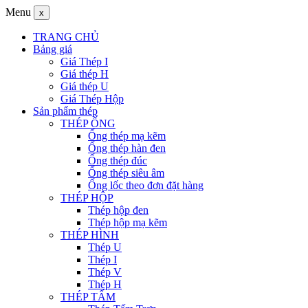
Menu
x
TRANG CHỦ
Bảng giá
Giá Thép I
Giá thép H
Giá thép U
Giá Thép Hộp
Sản phẩm thép
THÉP ỐNG
Ống thép mạ kẽm
Ống thép hàn đen
Ống thép đúc
Ống thép siêu âm
Ống lốc theo đơn đặt hàng
THÉP HỘP
Thép hộp đen
Thép hộp mạ kẽm
THÉP HÌNH
Thép U
Thép I
Thép V
Thép H
THÉP TẤM