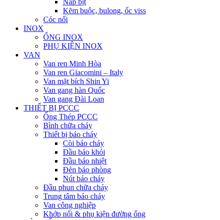
Nắp bịt
Kẽm buộc, bulong, ốc viss
Cóc nối
INOX
ỐNG INOX
PHỤ KIỆN INOX
VAN
Van ren Minh Hòa
Van ren Giacomini – Italy
Van mặt bích Shin Yi
Van gang hàn Quốc
Van gang Đài Loan
THIẾT BỊ PCCC
Ống Thép PCCC
Bình chữa cháy
Thiết bị báo cháy
Còi báo cháy
Đầu báo khói
Đầu báo nhiệt
Đèn báo phòng
Nút báo cháy
Đầu phun chữa cháy
Trung tâm báo cháy
Van công nghiệp
Khớp nối & phụ kiện đường ống