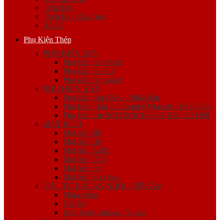
Thép Đặc
Thép Ray Cầu Trục
Xà Gồ
Phụ Kiện Thép
PHỤ KIỆN REN
Phụ kiện ren Mech
Phụ kiện ren K1
Phụ kiện ren giá rẻ
PHỤ KIỆN HÀN
Phụ kiện hàn FKK – Nhật Bản
Phụ Kiện Hàn Jinil bend (Dybend) – Hàn Quốc
Phụ kiện hàn SCH20 SCH40 SCH80 SCH160
MẶT BÍCH
Mặt bích JIS
Mặt bích BS
Mặt bích ANSI
Mặt bích DIN
Mặt bích mù
Mặt bích gia công
VẬT TƯ KHOAN NHỒI, SIÊU ÂM
Măng sông
Nắp bịt
Kẽm buộc, bulong, ốc viss