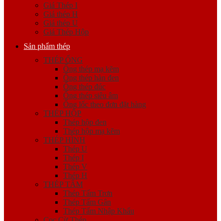
Giá Thép I
Giá thép H
Giá thép U
Giá Thép Hộp
Sản phẩm thép
THÉP ỐNG
Ống thép mạ kẽm
Ống thép hàn đen
Ống thép đúc
Ống thép siêu âm
Ống lốc theo đơn đặt hàng
THÉP HỘP
Thép hộp đen
Thép hộp mạ kẽm
THÉP HÌNH
Thép U
Thép I
Thép V
Thép H
THÉP TẤM
Thép Tấm Trơn
Thép Tấm Gân
Thép Tấm Nhập Khẩu
Cọc Cừ Thép