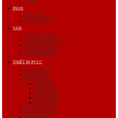
Cóc nối
INOX
ỐNG INOX
PHỤ KIỆN INOX
VAN
Van ren Minh Hòa
Van ren Giacomini – Italy
Van mặt bích Shin Yi
Van gang hàn Quốc
Van gang Đài Loan
THIẾT BỊ PCCC
Ống Thép PCCC
Bình chữa cháy
Thiết bị báo cháy
Còi báo cháy
Đầu báo khói
Đầu báo nhiệt
Đèn báo phòng
Nút báo cháy
Đầu phun chữa cháy
Trung tâm báo cháy
Van công nghiệp