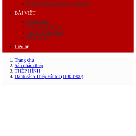
Khớp nối & phụ kiện đường ống
BÀI VIẾT
CATALOG
Tin chuyên ngành
Tư vấn khách hàng
Blog tin tức
Liên hệ
Trang chủ
Sản phẩm thép
THÉP HÌNH
Danh sách Thép Hình I (I100-I900)