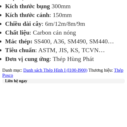
Kích thước
bụng
300mm
Kích thước cánh
: 150mm
Chiều dài cây
: 6m/12m/8m/9m
Chất liệu
: Carbon cán nóng
Mác thép:
SS400, A36, SM490, SM440…
Tiêu chuẩn
: ASTM, JIS, KS, TCVN…
Đơn vị cung ứng
: Thép Hùng Phát
Danh mục:
Danh sách Thép Hình I (I100-I900)
Thương hiệu:
Thép
Posco
Liên hệ ngay