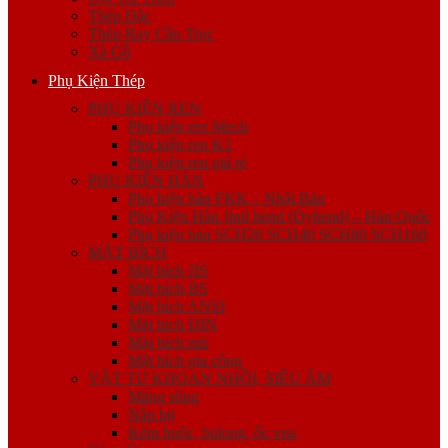
Thép Đặc
Thép Ray Cầu Trục
Xà Gồ
Phụ Kiện Thép
PHỤ KIỆN REN
Phụ kiện ren Mech
Phụ kiện ren K1
Phụ kiện ren giá rẻ
PHỤ KIỆN HÀN
Phụ kiện hàn FKK – Nhật Bản
Phụ Kiện Hàn Jinil bend (Dybend) – Hàn Quốc
Phụ kiện hàn SCH20 SCH40 SCH80 SCH160
MẶT BÍCH
Mặt bích JIS
Mặt bích BS
Mặt bích ANSI
Mặt bích DIN
Mặt bích mù
Mặt bích gia công
VẬT TƯ KHOAN NHỒI, SIÊU ÂM
Măng sông
Nắp bịt
Kẽm buộc, bulong, ốc viss