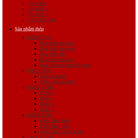
Giá Thép I
Giá thép H
Giá thép U
Giá Thép Hộp
Sản phẩm thép
THÉP ỐNG
Ống thép mạ kẽm
Ống thép hàn đen
Ống thép đúc
Ống thép siêu âm
Ống lốc theo đơn đặt hàng
THÉP HỘP
Thép hộp đen
Thép hộp mạ kẽm
THÉP HÌNH
Thép U
Thép I
Thép V
Thép H
THÉP TẤM
Thép Tấm Trơn
Thép Tấm Gân
Thép Tấm Nhập Khẩu
Cọc Cừ Thép