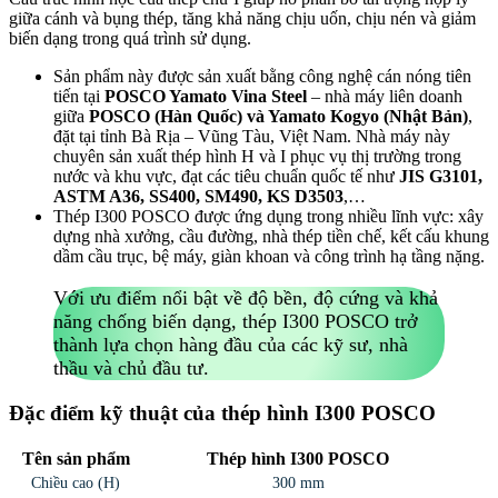
giữa cánh và bụng thép, tăng khả năng chịu uốn, chịu nén và giảm
biến dạng trong quá trình sử dụng.
Sản phẩm này được sản xuất bằng công nghệ cán nóng tiên
tiến tại
POSCO Yamato Vina Steel
– nhà máy liên doanh
giữa
POSCO (Hàn Quốc) và Yamato Kogyo (Nhật Bản)
,
đặt tại tỉnh Bà Rịa – Vũng Tàu, Việt Nam. Nhà máy này
chuyên sản xuất thép hình H và I phục vụ thị trường trong
nước và khu vực, đạt các tiêu chuẩn quốc tế như
JIS G3101,
ASTM A36, SS400, SM490, KS D3503
,…
Thép I300 POSCO được ứng dụng trong nhiều lĩnh vực: xây
dựng nhà xưởng, cầu đường, nhà thép tiền chế, kết cấu khung
dầm cầu trục, bệ máy, giàn khoan và công trình hạ tầng nặng.
Với ưu điểm nổi bật về độ bền, độ cứng và khả
năng chống biến dạng, thép I300 POSCO trở
thành lựa chọn hàng đầu của các kỹ sư, nhà
thầu và chủ đầu tư.
Đặc điểm kỹ thuật của thép hình I300 POSCO
Tên sản phẩm
Thép hình I300 POSCO
Chiều cao (H)
300 mm