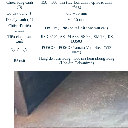
Chiều rộng cánh
150 – 300 mm (tùy loại cánh hẹp hoặc cánh
(B)
rộng)
Độ dày bụng (t)
6,5 – 13 mm
Độ dày cánh (t1)
9 – 15 mm
Chiều dài tiêu
6m, 9m, 12m (có thể cắt theo yêu cầu)
chuẩn
Tiêu chuẩn sản
JIS G3101, ASTM A36, SS400, SM490, KS
xuất
D3503
POSCO – POSCO Yamato Vina Steel (Việt
Nguồn gốc
Nam)
Hàng đen cán nóng, hoặc mạ kẽm nhúng nóng
Bề mặt
(Hot-dip Galvanized)