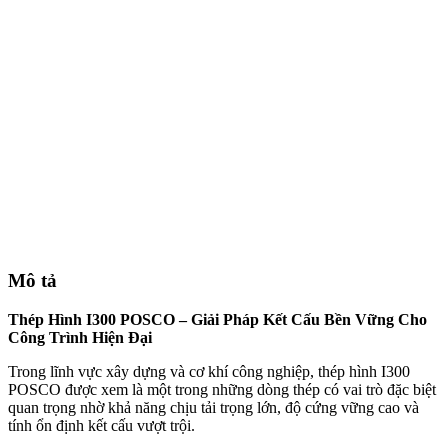
Mô tả
Thép Hình I300 POSCO – Giải Pháp Kết Cấu Bền Vững Cho
Công Trình Hiện Đại
Trong lĩnh vực xây dựng và cơ khí công nghiệp, thép hình I300
POSCO được xem là một trong những dòng thép có vai trò đặc biệt
quan trọng nhờ khả năng chịu tải trọng lớn, độ cứng vững cao và
tính ổn định kết cấu vượt trội.