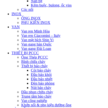
Nắp bịt
Kẽm buộc, bulong, ốc viss
Cóc nối
INOX
ỐNG INOX
PHỤ KIỆN INOX
VAN
Van ren Minh Hòa
Van ren Giacomini – Italy
Van mặt bích Shin Yi
Van gang hàn Quốc
Van gang Đài Loan
THIẾT BỊ PCCC
Ống Thép PCCC
Bình chữa cháy
Thiết bị báo cháy
Còi báo cháy
Đầu báo khói
Đầu báo nhiệt
Đèn báo phòng
Nút báo cháy
Đầu phun chữa cháy
Trung tâm báo cháy
Van công nghiệp
Khớp nối & phụ kiện đường ống