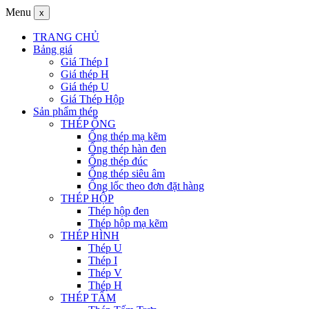
Menu
x
TRANG CHỦ
Bảng giá
Giá Thép I
Giá thép H
Giá thép U
Giá Thép Hộp
Sản phẩm thép
THÉP ỐNG
Ống thép mạ kẽm
Ống thép hàn đen
Ống thép đúc
Ống thép siêu âm
Ống lốc theo đơn đặt hàng
THÉP HỘP
Thép hộp đen
Thép hộp mạ kẽm
THÉP HÌNH
Thép U
Thép I
Thép V
Thép H
THÉP TẤM