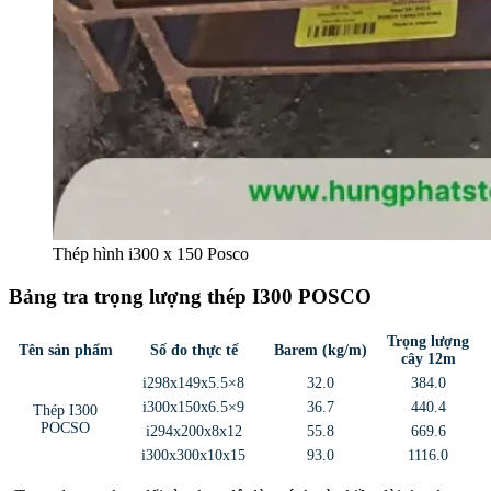
Thép hình i300 x 150 Posco
Bảng tra trọng lượng thép I300 POSCO
Trọng lượng
Tên sản phẩm
Số đo thực tế
Barem (kg/m)
cây 12m
i298x149x5.5×8
32.0
384.0
i300x150x6.5×9
36.7
440.4
Thép I300
POCSO
i294x200x8x12
55.8
669.6
i300x300x10x15
93.0
1116.0