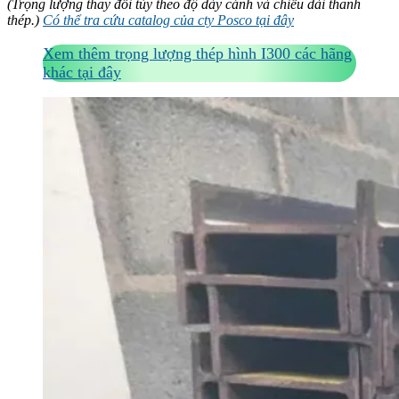
(Trọng lượng thay đổi tùy theo độ dày cánh và chiều dài thanh
thép.)
Có thể tra cứu catalog của cty Posco tại đây
Xem thêm trọng lượng thép hình I300 các hãng
khác tại đây