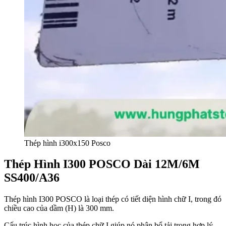
Thép hình i300x150 Posco
Thép Hình I300 POSCO Dài 12M/6M
SS400/A36
Thép hình I300 POSCO là loại thép có tiết diện hình chữ I, trong đó
chiều cao của dầm (H) là 300 mm.
Cấu trúc hình học của thép chữ I giúp nó phân bổ tải trọng hợp lý