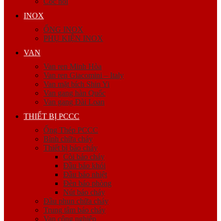
Cóc nối
INOX
ỐNG INOX
PHỤ KIỆN INOX
VAN
Van ren Minh Hòa
Van ren Giacomini – Italy
Van mặt bích Shin Yi
Van gang hàn Quốc
Van gang Đài Loan
THIẾT BỊ PCCC
Ống Thép PCCC
Bình chữa cháy
Thiết bị báo cháy
Còi báo cháy
Đầu báo khói
Đầu báo nhiệt
Đèn báo phòng
Nút báo cháy
Đầu phun chữa cháy
Trung tâm báo cháy
Van công nghiệp