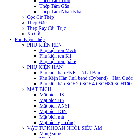
Thép Tấm Trơn
Thép Tấm Gân
Thép Tấm Nhập Khẩu
Cọc Cừ Thép
Thép Đặc
Thép Ray Cầu Trục
Xà Gồ
Phụ Kiện Thép
PHỤ KIỆN REN
Phụ kiện ren Mech
Phụ kiện ren K1
Phụ kiện ren giá rẻ
PHỤ KIỆN HÀN
Phụ kiện hàn FKK – Nhật Bản
Phụ Kiện Hàn Jinil bend (Dybend) – Hàn Quốc
Phụ kiện hàn SCH20 SCH40 SCH80 SCH160
MẶT BÍCH
Mặt bích JIS
Mặt bích BS
Mặt bích ANSI
Mặt bích DIN
Mặt bích mù
Mặt bích gia công
VẬT TƯ KHOAN NHỒI, SIÊU ÂM
Măng sông